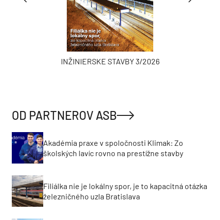
INŽINIERSKE STAVBY 3/2026
OD PARTNEROV ASB
Akadémia praxe v spoločnosti Klimak: Zo
školských lavíc rovno na prestížne stavby
Filiálka nie je lokálny spor, je to kapacitná otázka
železničného uzla Bratislava