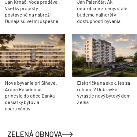
Ján Krnáč: Voda predáva.
Ján Palenčár: Ak
Všetky projekty
neurobíme zmeny, stále
postavené na nábreží
budeme najhorší v
Dunaja sú veľmi úspešné
dostupnosti bývania
Nové bývanie pri Sĺňave.
Električka na skok, les za
Ardea Residence
rohom. V Dúbravke
prinesie do obce Banka
vyrastie nový bytový dom
desiatky bytov a
Zelka
apartmánov
ZELENÁ OBNOVA