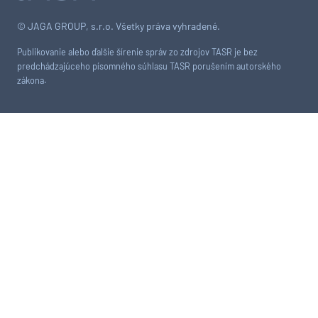
© JAGA GROUP, s.r.o. Všetky práva vyhradené.
Publikovanie alebo ďalšie šírenie správ zo zdrojov TASR je bez
predchádzajúceho písomného súhlasu TASR porušením autorského
zákona.