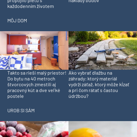
propojilo pietu s
náklady budov
každodenním životem
MÔJ DOM
Takto sa rieši malý priestor!
Ako vybrať dlažbu na
Do bytu na 40 metroch
záhrady: ktorý materiál
štvorcových zmestili aj
vydrží záťaž, ktorý môže kĺzať
pracovný kút a dve veľké
a pri čom rátať s častou
postele
údržbou?
UROB SI SÁM