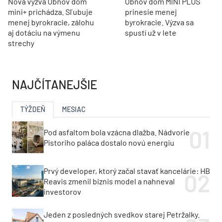
Nová výzva Obnov dom
Obnov dom MINI PLUS
mini+ prichádza. Sľubuje
prinesie menej
menej byrokracie, zálohu
byrokracie. Výzva sa
aj dotáciu na výmenu
spustí už v lete
strechy
NAJČÍTANEJŠIE
TÝŽDEŇ
MESIAC
Pod asfaltom bola vzácna dlažba. Nádvorie
Pistoriho paláca dostalo novú energiu
Prvý developer, ktorý začal stavať kancelárie: HB
Reavis zmenil biznis model a nahneval
investorov
Jeden z posledných svedkov starej Petržalky.