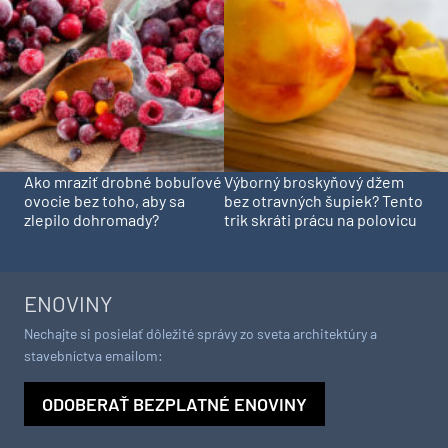
Ako mraziť drobné bobuľové
Výborný broskyňový džem
ovocie bez toho, aby sa
bez otravných šupiek? Tento
zlepilo dohromady?
trik skráti prácu na polovicu
ENOVINY
Nechajte si posielať dôležité správy zo sveta architektúry a
stavebníctva emailom:
ODOBERAŤ BEZPLATNÉ ENOVINY