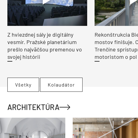
Z hviezdnej sály je digitálny
Rekonštrukcia Bi
vesmír. Pražské planetárium
mostov finišuje. 
prešlo najväčšou premenou vo
Trenčíne sprístup
svojej histórii
motoristom o pol 
Všetky
Kolaudátor
ARCHITEKTÚRA