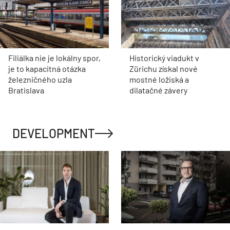
Filiálka nie je lokálny spor,
Historický viadukt v
je to kapacitná otázka
Zürichu získal nové
železničného uzla
mostné ložiská a
Bratislava
dilatačné závery
DEVELOPMENT