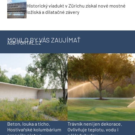
Historický viadukt v Zürichu získal nové mostné
ložiská a dilatačné závery
MOHLO BY VÁS ZAUJÍMAŤ
ASB-PORTAL.CZ
Beton, louka a ticho.
Trávník není jen dekorace.
Hostivařské kolumbárium
Ovlivňuje teplotu, vodu i