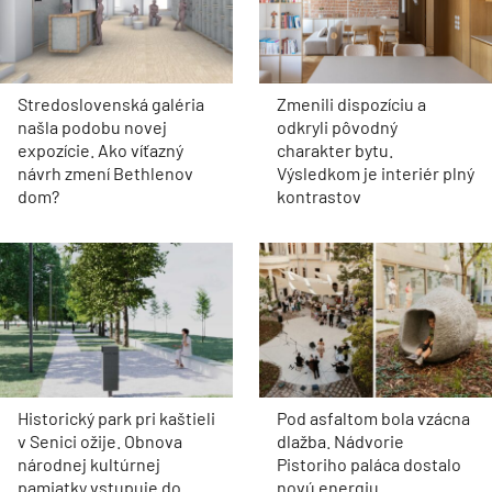
Stredoslovenská galéria
Zmenili dispozíciu a
našla podobu novej
odkryli pôvodný
expozície. Ako víťazný
charakter bytu.
návrh zmení Bethlenov
Výsledkom je interiér plný
dom?
kontrastov
Historický park pri kaštieli
Pod asfaltom bola vzácna
v Senici ožije. Obnova
dlažba. Nádvorie
národnej kultúrnej
Pistoriho paláca dostalo
pamiatky vstupuje do
novú energiu