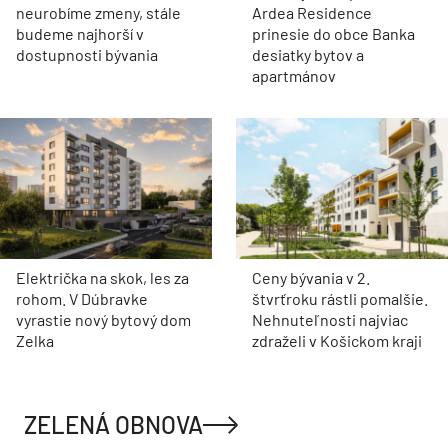
neurobíme zmeny, stále
Ardea Residence
budeme najhorší v
prinesie do obce Banka
dostupnosti bývania
desiatky bytov a
apartmánov
Električka na skok, les za
Ceny bývania v 2.
rohom. V Dúbravke
štvrťroku rástli pomalšie.
vyrastie nový bytový dom
Nehnuteľnosti najviac
Zelka
zdraželi v Košickom kraji
ZELENÁ OBNOVA