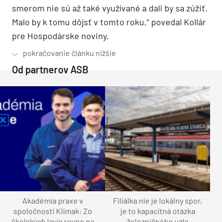
smerom nie sú až také využívané a dali by sa zúžiť.
Malo by k tomu dôjsť v tomto roku,“ povedal Kollár
pre Hospodárske noviny.
Od partnerov ASB
Akadémia praxe v
Filiálka nie je lokálny spor,
spoločnosti Klimak: Zo
je to kapacitná otázka
školských lavíc rovno na
železničného uzla