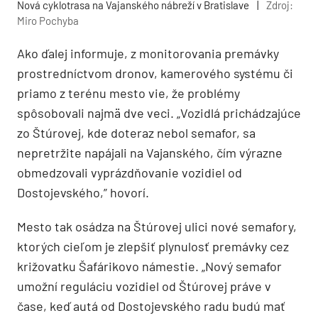
Nová cyklotrasa na Vajanského nábreží v Bratislave
|
Zdroj:
Miro Pochyba
Ako ďalej informuje, z monitorovania premávky
prostredníctvom dronov, kamerového systému či
priamo z terénu mesto vie, že problémy
spôsobovali najmä dve veci. „Vozidlá prichádzajúce
zo Štúrovej, kde doteraz nebol semafor, sa
nepretržite napájali na Vajanského, čím výrazne
obmedzovali vyprázdňovanie vozidiel od
Dostojevského,” hovorí.
Mesto tak osádza na Štúrovej ulici nové semafory,
ktorých cieľom je zlepšiť plynulosť premávky cez
križovatku Šafárikovo námestie. „Nový semafor
umožní reguláciu vozidiel od Štúrovej práve v
čase, keď autá od Dostojevského radu budú mať