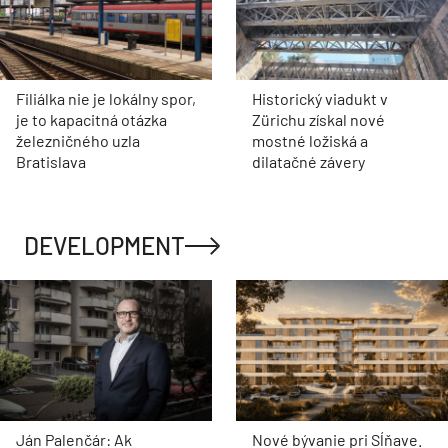
Filiálka nie je lokálny spor,
Historický viadukt v
je to kapacitná otázka
Zürichu získal nové
železničného uzla
mostné ložiská a
Bratislava
dilatačné závery
DEVELOPMENT
Ján Palenčár: Ak
Nové bývanie pri Sĺňave.