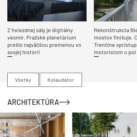
Z hviezdnej sály je digitálny
Rekonštrukcia Bi
vesmír. Pražské planetárium
mostov finišuje. 
prešlo najväčšou premenou vo
Trenčíne sprístup
svojej histórii
motoristom o pol 
Všetky
Kolaudátor
ARCHITEKTÚRA