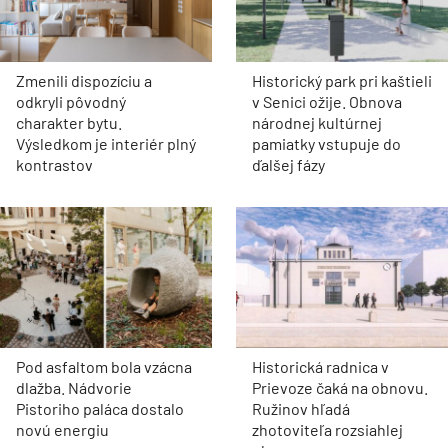
Zmenili dispozíciu a
Historický park pri kaštieli
odkryli pôvodný
v Senici ožije. Obnova
charakter bytu.
národnej kultúrnej
Výsledkom je interiér plný
pamiatky vstupuje do
kontrastov
ďalšej fázy
Pod asfaltom bola vzácna
Historická radnica v
dlažba. Nádvorie
Prievoze čaká na obnovu.
Pistoriho paláca dostalo
Ružinov hľadá
novú energiu
zhotoviteľa rozsiahlej