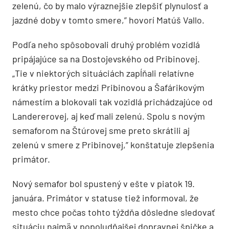
zelenú, čo by malo výraznejšie zlepšiť plynulosť a
jazdné doby v tomto smere,” hovorí Matúš Vallo.
Podľa neho spôsobovali druhý problém vozidlá
pripájajúce sa na Dostojevského od Pribinovej.
„Tie v niektorých situáciách zapĺňali relatívne
krátky priestor medzi Pribinovou a Šafárikovým
námestím a blokovali tak vozidlá prichádzajúce od
Landererovej, aj keď mali zelenú. Spolu s novým
semaforom na Štúrovej sme preto skrátili aj
zelenú v smere z Pribinovej,” konštatuje zlepšenia
primátor.
Nový semafor bol spustený v ešte v piatok 19.
januára. Primátor v statuse tiež informoval, že
mesto chce počas tohto týždňa dôsledne sledovať
situáciu najmä v popoludňajšej dopravnej špičke a