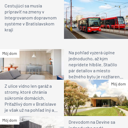
Cestujúci sa musia
pripraviť na zmeny v
Integrovanom dopravnom
systéme v Bratislavskom
kraji
Na pohľad vyzerá úplne
Môj dom
jednoducho, až kým
neprídete hlbšie. Stačilo
pár detailov a miesto
bežného bytu je rozžiarené
bývanie pre rodinu
Môj dom
Z ulice vidno len garáž a
stromy, ktoré chránia
súkromie domácich.
Príťažlivý dom v Bratislave
je však už na pohľad iný ako
susedia
Môj dom
Drevodom na Devíne sa
jednoducho nedá