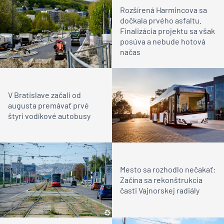
Rozšírená Harmincova sa
dočkala prvého asfaltu.
Finalizácia projektu sa však
posúva a nebude hotová
načas
V Bratislave začali od
augusta premávať prvé
štyri vodíkové autobusy
Mesto sa rozhodlo nečakať:
Začína sa rekonštrukcia
časti Vajnorskej radiály