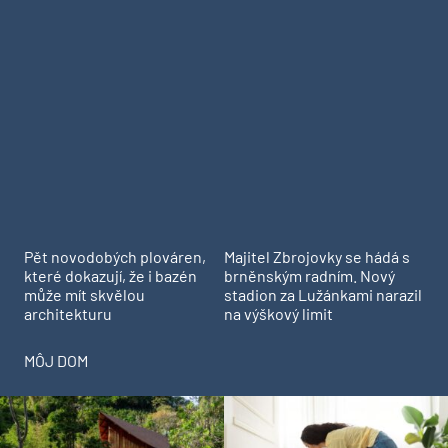
Pět novodobých plováren,
Majitel Zbrojovky se hádá s
které dokazují, že i bazén
brněnským radním. Nový
může mít skvělou
stadion za Lužánkami narazil
architekturu
na výškový limit
MÔJ DOM