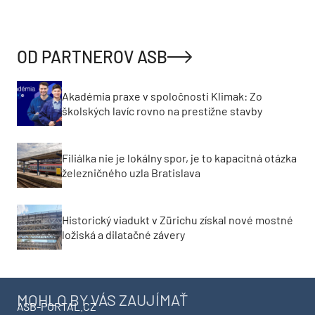
OD PARTNEROV ASB
Akadémia praxe v spoločnosti Klimak: Zo
školských lavíc rovno na prestížne stavby
Filiálka nie je lokálny spor, je to kapacitná otázka
železničného uzla Bratislava
Historický viadukt v Zürichu získal nové mostné
ložiská a dilatačné závery
MOHLO BY VÁS ZAUJÍMAŤ
ASB-PORTAL.CZ