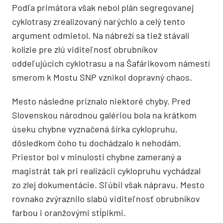
Podľa primátora však nebol plán segregovanej
cyklotrasy zrealizovaný narýchlo a celý tento
argument odmietol. Na nábreží sa tiež stávali
kolízie pre zlú viditeľnosť obrubníkov
oddeľujúcich cyklotrasu a na Šafárikovom námestí
smerom k Mostu SNP vznikol dopravný chaos.
Mesto následne priznalo niektoré chyby. Pred
Slovenskou národnou galériou bola na krátkom
úseku chybne vyznačená šírka cyklopruhu,
dôsledkom čoho tu dochádzalo k nehodám.
Priestor bol v minulosti chybne zameraný a
magistrát tak pri realizácii cyklopruhu vychádzal
zo zlej dokumentácie. Sľúbil však nápravu. Mesto
rovnako zvýraznilo slabú viditeľnosť obrubníkov
farbou i oranžovými stĺpikmi.