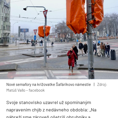
Nové semafory na križovatke Šafárikovo námestie
|
Zdroj:
Matúš Vallo – facebook
Svoje stanovisko uzavrel už spomínaným
napravením chýb z nedávneho obdobia: „Na
nábreží sme zároveň ošetrili obrubníky a