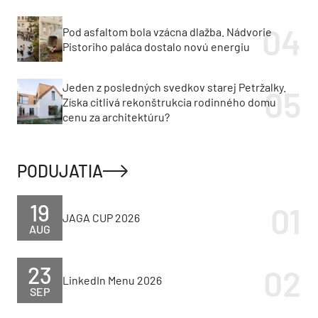
Pod asfaltom bola vzácna dlažba. Nádvorie
Pistoriho paláca dostalo novú energiu
Jeden z posledných svedkov starej Petržalky.
Získa citlivá rekonštrukcia rodinného domu
cenu za architektúru?
PODUJATIA
19
JAGA CUP 2026
AUG
23
LinkedIn Menu 2026
SEP