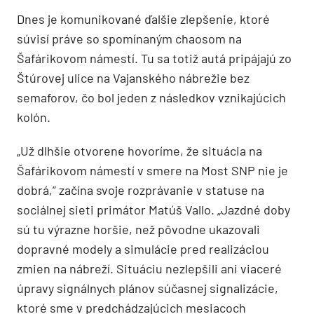
Dnes je komunikované ďalšie zlepšenie, ktoré
súvisí práve so spomínaným chaosom na
Šafárikovom námestí. Tu sa totiž autá pripájajú zo
Štúrovej ulice na Vajanského nábrežie bez
semaforov, čo bol jeden z následkov vznikajúcich
kolón.
„Už dlhšie otvorene hovoríme, že situácia na
Šafárikovom námestí v smere na Most SNP nie je
dobrá,” začína svoje rozprávanie v statuse na
sociálnej sieti primátor Matúš Vallo. „Jazdné doby
sú tu výrazne horšie, než pôvodne ukazovali
dopravné modely a simulácie pred realizáciou
zmien na nábreží. Situáciu nezlepšili ani viaceré
úpravy signálnych plánov súčasnej signalizácie,
ktoré sme v predchádzajúcich mesiacoch