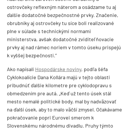
ostrovčeky reflexným náterom a osádzame tu aj
ďalšie dodatočné bezpečnostné prvky. Značenie,
obrubníky aj ostrovčeky tu síce boli realizované
plne v súlade s technickými normami
ministerstva, avšak dodatočné zviditeľňovacie
prvky aj nad rámec noriem v tomto úseku prispejú
k vyššej bezpečnosti.”
Ako napísali
Hospodárske noviny
, podľa šéfa
Cyklokoalície Dana Kollára majú v tejto oblasti
pribudnúť ďalšie kilometre pre cyklodopravu s
obmedzením pre autá. „Keď už tento úsek stál
mesto nemalé politické body, mal by nadväzovať
na ďalší úsek, aby to malo väčší zmysel. Očakávame
pokračovanie popri Eurovei smerom k
Slovenskému národnému divadlu. Pruhy týmto