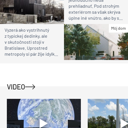
prehliadnuť. Pod strohým
exteriérom sa však skrýva
úplne iné vnútro, ako by ste
čakali
Môj dom
Vyzerá ako vystrihnutý
z typickej dedinky, ale
v skutočnosti stojí v
Bratislave. Uprostred
metropoly si pár žije idylku
ako na vidieku
VIDEO