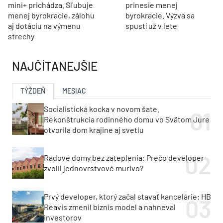
mini+ prichádza. Sľubuje
prinesie menej
menej byrokracie, zálohu
byrokracie. Výzva sa
aj dotáciu na výmenu
spustí už v lete
strechy
NAJČÍTANEJŠIE
TÝŽDEŇ
MESIAC
Socialistická kocka v novom šate.
Rekonštrukcia rodinného domu vo Svätom Jure
otvorila dom krajine aj svetlu
Radové domy bez zateplenia: Prečo developer
zvolil jednovrstvové murivo?
Prvý developer, ktorý začal stavať kancelárie: HB
Reavis zmenil biznis model a nahneval
investorov