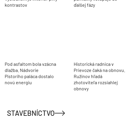
kontrastov
ďalšej fázy
Pod asfaltom bola vzácna
Historická radnica v
dlažba. Nádvorie
Prievoze čaká na obnovu.
Pistoriho paláca dostalo
Ružinov hľadá
novú energiu
zhotoviteľa rozsiahlej
obnovy
STAVEBNÍCTVO