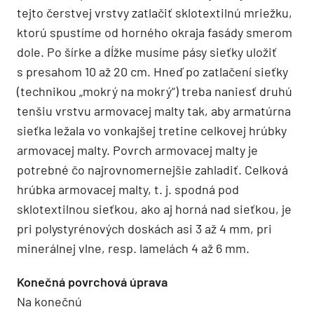
tejto čerstvej vrstvy zatlačiť sklotextilnú mriežku,
ktorú spustíme od horného okraja fasády smerom
dole. Po šírke a dĺžke musíme pásy sieťky uložiť
s presahom 10 až 20 cm. Hneď po zatlačení sieťky
(technikou „mokrý na mokrý“) treba naniesť druhú
tenšiu vrstvu armovacej malty tak, aby armatúrna
sieťka ležala vo vonkajšej tretine celkovej hrúbky
armovacej malty. Povrch armovacej malty je
potrebné čo najrovnomernejšie zahladiť. Celková
hrúbka armovacej malty, t. j. spodná pod
sklotextilnou sieťkou, ako aj horná nad sieťkou, je
pri polystyrénových doskách asi 3 až 4 mm, pri
minerálnej vlne, resp. lamelách 4 až 6 mm.
Konečná povrchová úprava
Na konečnú