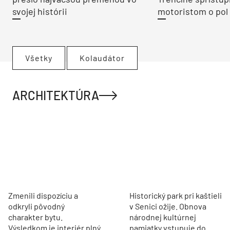
svojej histórii
motoristom o pol 
Všetky
Kolaudátor
ARCHITEKTÚRA
Zmenili dispozíciu a
Historický park pri kaštieli
odkryli pôvodný
v Senici ožije. Obnova
charakter bytu.
národnej kultúrnej
Výsledkom je interiér plný
pamiatky vstupuje do