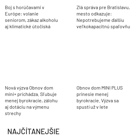
Boj s horúčavami v
Zlá správa pre Bratislavu,
Európe: volanie
mesto odkazuje:
seniorom, zákaz alkoholu
Nepotrebujeme ďalšiu
aj klimatické útočiská
veľkokapacitnú spaľovňu
Nová výzva Obnov dom
Obnov dom MINI PLUS
mini+ prichádza. Sľubuje
prinesie menej
menej byrokracie, zálohu
byrokracie. Výzva sa
aj dotáciu na výmenu
spustí už v lete
strechy
NAJČÍTANEJŠIE