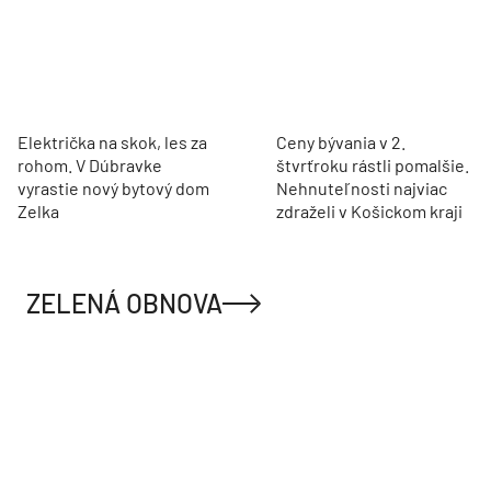
Električka na skok, les za
Ceny bývania v 2.
rohom. V Dúbravke
štvrťroku rástli pomalšie.
vyrastie nový bytový dom
Nehnuteľnosti najviac
Zelka
zdraželi v Košickom kraji
ZELENÁ OBNOVA