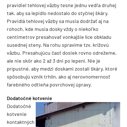
pravidiel tehlovej väzby tesne jednu vedľa druhej
tak, aby sa lepidlo nedostalo do styčnej škáry.
Pravidlá tehlovej väzby sa musia dodržať aj na
rohoch, kde musia dosky vždy o niekoľko
centimetrov presahovať vonkajšie líce obkladu
susednej steny. Na rohu spravíme tzv. krížovú
väzbu. Presahujúcu časť dosiek rovno odrežeme,
ale nie skôr ako 2 až 3 dni po lepení. Nie je
prípustné, aby medzi doskami zostali škáry, ktoré
spôsobujú vznik trhlín, ako aj nerovnomernosť
farebného odtieňa povrchovej úpravy.
Dodatočné kotvenie
Dodatočné
kotvenie
kontaktných