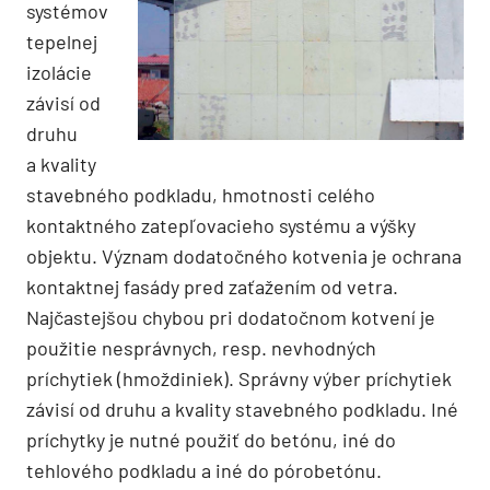
systémov
tepelnej
izolácie
závisí od
druhu
a kvality
stavebného podkladu, hmotnosti celého
kontaktného zatepľovacieho systému a výšky
objektu. Význam dodatočného kotvenia je ochrana
kontaktnej fasády pred zaťažením od vetra.
Najčastejšou chybou pri dodatočnom kotvení je
použitie nesprávnych, resp. nevhodných
príchytiek (hmoždiniek). Správny výber príchytiek
závisí od druhu a kvality stavebného podkladu. Iné
príchytky je nutné použiť do betónu, iné do
tehlového podkladu a iné do pórobetónu.