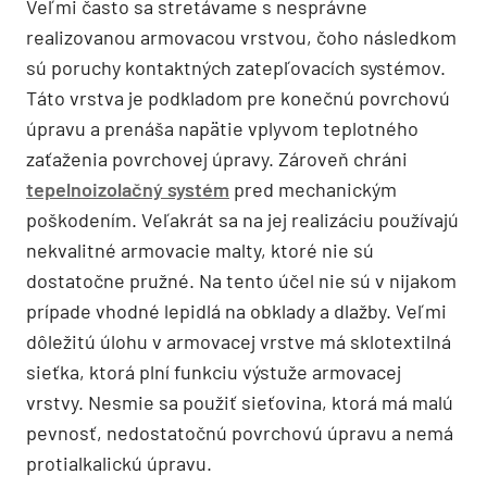
Veľmi často sa stretávame s nesprávne
realizovanou armovacou vrstvou, čoho následkom
sú poruchy kontaktných zatepľovacích systémov.
Táto vrstva je podkladom pre konečnú povrchovú
úpravu a prenáša napätie vplyvom teplotného
zaťaženia povrchovej úpravy. Zároveň chráni
tepelnoizolačný systém
pred mechanickým
poškodením. Veľakrát sa na jej realizáciu používajú
nekvalitné armovacie malty, ktoré nie sú
dostatočne pružné. Na tento účel nie sú v nijakom
prípade vhodné lepidlá na obklady a dlažby. Veľmi
dôležitú úlohu v armovacej vrstve má sklotextilná
sieťka, ktorá plní funkciu výstuže armovacej
vrstvy. Nesmie sa použiť sieťovina, ktorá má malú
pevnosť, nedostatočnú povrchovú úpravu a nemá
protialkalickú úpravu.