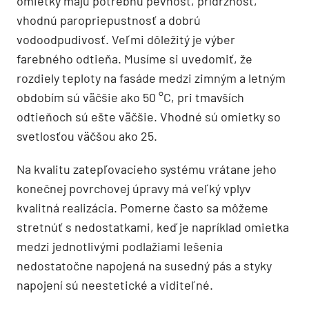
omietky majú potrebnú pevnosť, prídržnosť,
vhodnú paropriepustnosť a dobrú
vodoodpudivosť. Veľmi dôležitý je výber
farebného odtieňa. Musíme si uvedomiť, že
rozdiely teploty na fasáde medzi zimným a letným
obdobím sú väčšie ako 50 °C, pri tmavších
odtieňoch sú ešte väčšie. Vhodné sú omietky so
svetlosťou väčšou ako 25.
Na kvalitu zatepľovacieho systému vrátane jeho
konečnej povrchovej úpravy má veľký vplyv
kvalitná realizácia. Pomerne často sa môžeme
stretnúť s nedostatkami, keď je napríklad omietka
medzi jednotlivými podlažiami lešenia
nedostatočne napojená na susedný pás a styky
napojení sú neestetické a viditeľné.