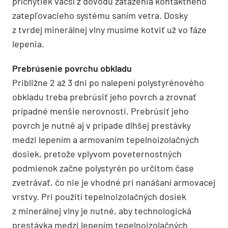
príchytiek väčší z dôvodu zaťaženia kontaktného
zatepľovacieho systému saním vetra. Dosky
z tvrdej minerálnej vlny musíme kotviť už vo fáze
lepenia.
Prebrúsenie povrchu obkladu
Približne 2 až 3 dni po nalepení polystyrénového
obkladu treba prebrúsiť jeho povrch a zrovnať
prípadné menšie nerovnosti. Prebrúsiť jeho
povrch je nutné aj v prípade dlhšej prestávky
medzi lepením a armovaním tepelnoizolačných
dosiek, pretože vplyvom poveternostných
podmienok začne polystyrén po určitom čase
zvetrávať, čo nie je vhodné pri nanášaní armovacej
vrstvy. Pri použití tepelnoizolačných dosiek
z minerálnej vlny je nutné, aby technologická
prestávka medzi lepením tepelnoizolačných