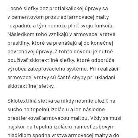
Lacné sieťky bez protialkalickej úpravy sa
v cementovom prostredí armovacej malty
rozpadnú, a tým nemôžu plniť svoju funkciu.
Následkom toho vznikajú v armovacej vrstve
praskliny, ktoré sa prenášajú aj do konečnej
povrchovej úpravy. Z tohto dôvodu je nutné
používať sklotextilné sieťky, ktoré odporúča
výrobca zatepľovacieho systému. Pri realizácii
armovacej vrstvy sú časté chyby pri ukladaní
sklotextilnej sieťky.
Sklotextilná sieťka sa nikdy nesmie uložiť na
sucho na tepelnú izoláciu a len následne
prestierkovať armovacou maltou. Vždy sa musí
najskôr na tepelnú izoláciu naniesť zubovým
hladidlom spodná vrstva armovacej malty a do