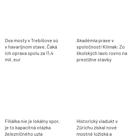
Dva mosty v Trebišove sú
Akadémia praxe v
v havarijnom stave. Čaká
spoločnosti Klimak: Zo
ich oprava spolu za 11,4
školských lavíc rovno na
mil. eur
prestížne stavby
Filiálka nie je lokálny spor,
Historický viadukt v
je to kapacitná otázka
Zürichu získal nové
železničného uzla
mostné ložiská a