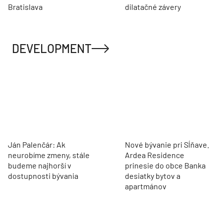
Bratislava
dilatačné závery
DEVELOPMENT
Ján Palenčár: Ak
Nové bývanie pri Sĺňave.
neurobíme zmeny, stále
Ardea Residence
budeme najhorší v
prinesie do obce Banka
dostupnosti bývania
desiatky bytov a
apartmánov