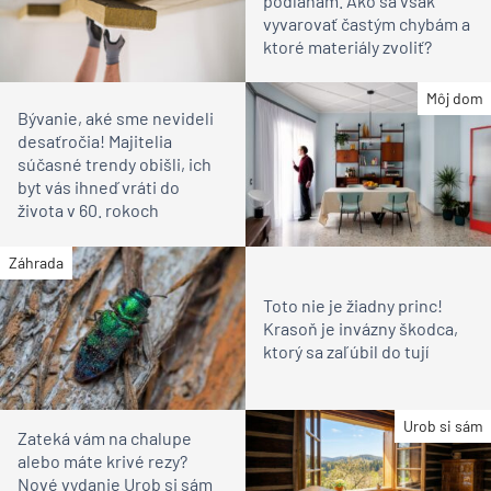
podlahám. Ako sa však
vyvarovať častým chybám a
ktoré materiály zvoliť?
Môj dom
Bývanie, aké sme nevideli
desaťročia! Majitelia
súčasné trendy obišli, ich
byt vás ihneď vráti do
života v 60. rokoch
Záhrada
Toto nie je žiadny princ!
Krasoň je invázny škodca,
ktorý sa zaľúbil do tují
Urob si sám
Zateká vám na chalupe
alebo máte krivé rezy?
Nové vydanie Urob si sám