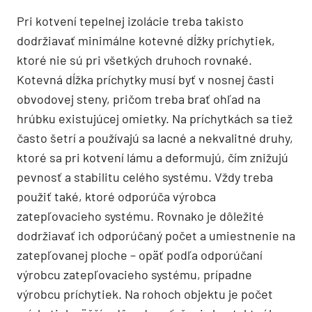
Pri kotvení tepelnej izolácie treba takisto
dodržiavať minimálne kotevné dĺžky príchytiek,
ktoré nie sú pri všetkých druhoch rovnaké.
Kotevná dĺžka príchytky musí byť v nosnej časti
obvodovej steny, pričom treba brať ohľad na
hrúbku existujúcej omietky. Na príchytkách sa tiež
často šetrí a používajú sa lacné a nekvalitné druhy,
ktoré sa pri kotvení lámu a deformujú, čím znižujú
pevnosť a stabilitu celého systému. Vždy treba
použiť také, ktoré odporúča výrobca
zatepľovacieho systému. Rovnako je dôležité
dodržiavať ich odporúčaný počet a umiestnenie na
zatepľovanej ploche – opäť podľa odporúčaní
výrobcu zatepľovacieho systému, prípadne
výrobcu príchytiek. Na rohoch objektu je počet