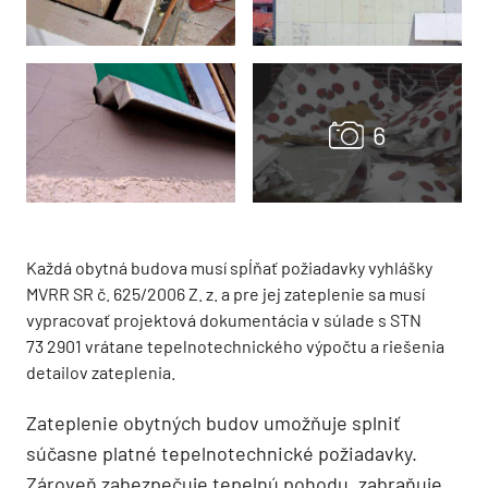
Každá obytná budova musí spĺňať požiadavky vyhlášky
MVRR SR č. 625/2006 Z. z. a pre jej zateplenie sa musí
vypracovať projektová dokumentácia v súlade s STN
73 2901 vrátane tepelnotechnického výpočtu a riešenia
detailov zateplenia.
Zateplenie obytných budov umožňuje splniť
súčasne platné tepelnotechnické požiadavky.
Zároveň zabezpečuje tepelnú pohodu, zabraňuje