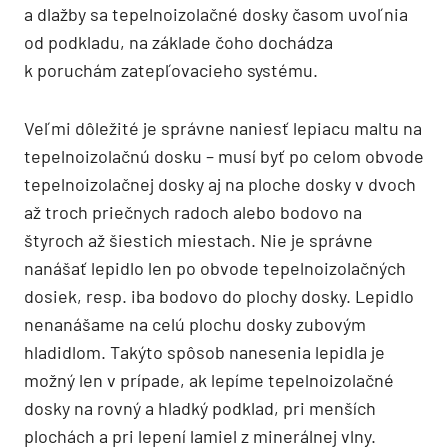
a dlažby sa tepelnoizolačné dosky časom uvoľnia
od podkladu, na základe čoho dochádza
k poruchám zatepľovacieho systému.
Veľmi dôležité je správne naniesť lepiacu maltu na
tepelnoizolačnú dosku – musí byť po celom obvode
tepelnoizolačnej dosky aj na ploche dosky v dvoch
až troch priečnych radoch alebo bodovo na
štyroch až šiestich miestach. Nie je správne
nanášať lepidlo len po obvode tepelnoizolačných
dosiek, resp. iba bodovo do plochy dosky. Lepidlo
nenanášame na celú plochu dosky zubovým
hladidlom. Takýto spôsob nanesenia lepidla je
možný len v prípade, ak lepíme tepelnoizolačné
dosky na rovný a hladký podklad, pri menších
plochách a pri lepení lamiel z minerálnej vlny.