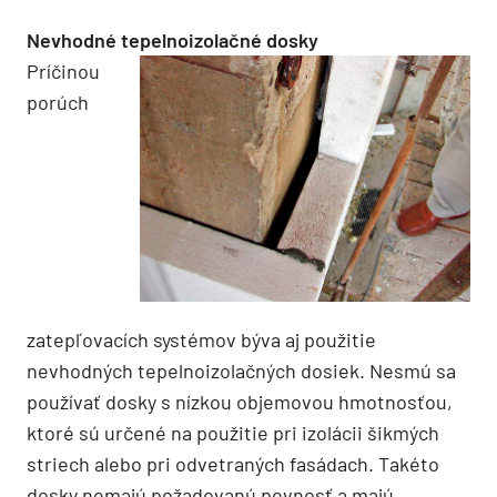
Nevhodné tepelnoizolačné dosky
Príčinou
porúch
zatepľovacích systémov býva aj použitie
nevhodných tepelnoizolačných dosiek. Nesmú sa
používať dosky s nízkou objemovou hmotnosťou,
ktoré sú určené na použitie pri izolácii šikmých
striech alebo pri odvetraných fasádach. Takéto
dosky nemajú požadovanú pevnosť a majú