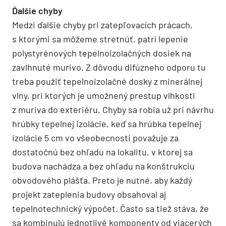
Ďalšie chyby
Medzi ďalšie chyby pri zatepľovacích prácach,
s ktorými sa môžeme stretnúť, patrí lepenie
polystyrénových tepelnoizolačných dosiek na
zavlhnuté murivo. Z dôvodu difúzneho odporu tu
treba použiť tepelnoizolačné dosky z minerálnej
vlny, pri ktorých je umožnený prestup vlhkosti
z muriva do exteriéru. Chyby sa robia už pri návrhu
hrúbky tepelnej izolácie, keď sa hrúbka tepelnej
izolácie 5 cm vo všeobecnosti považuje za
dostatočnú bez ohľadu na lokalitu, v ktorej sa
budova nachádza a bez ohľadu na konštrukciu
obvodového plášťa. Preto je nutné, aby každý
projekt zateplenia budovy obsahoval aj
tepelnotechnický výpočet. Často sa tiež stáva, že
sa kombinujú jednotlivé komponenty od viacerých