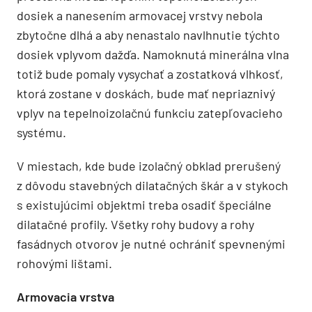
dosiek a nanesením armovacej vrstvy nebola
zbytočne dlhá a aby nenastalo navlhnutie týchto
dosiek vplyvom dažďa. Namoknutá minerálna vlna
totiž bude pomaly vysychať a zostatková vlhkosť,
ktorá zostane v doskách, bude mať nepriaznivý
vplyv na tepelnoizolačnú funkciu zatepľovacieho
systému.
V miestach, kde bude izolačný obklad prerušený
z dôvodu stavebných dilatačných škár a v stykoch
s existujúcimi objektmi treba osadiť špeciálne
dilatačné profily. Všetky rohy budovy a rohy
fasádnych otvorov je nutné ochrániť spevnenými
rohovými lištami.
Armovacia vrstva