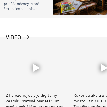
prináša návody, ktoré
šetria čas aj peniaze
VIDEO
Z hviezdnej sály je digitálny
Rekonštrukcia Bi
vesmír. Pražské planetárium
mostov finišuje. 
prešlo najväčšou premenou vo
Trenčíne sprístup