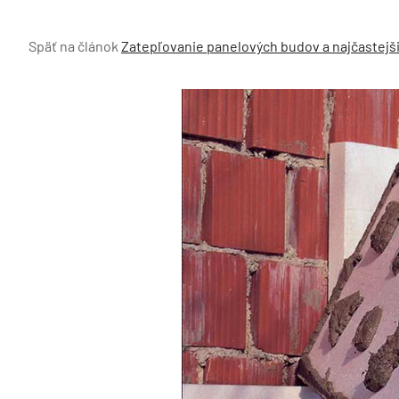
Späť na článok
Zatepľovanie panelových budov a najčastejši