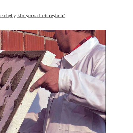
e chyby, ktorým sa treba vyhnúť