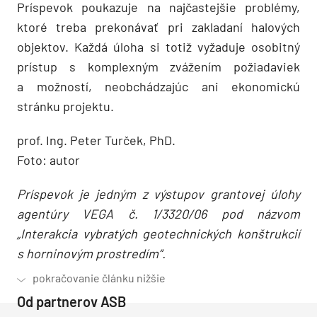
Príspevok poukazuje na najčastejšie problémy,
ktoré treba prekonávať pri zakladaní halových
objektov. Každá úloha si totiž vyžaduje osobitný
prístup s komplexným zvážením požiadaviek
a možností, neobchádzajúc ani ekonomickú
stránku projektu.
prof. Ing. Peter Turček, PhD.
Foto: autor
Príspevok je jedným z výstupov grantovej úlohy
agentúry VEGA č. 1/3320/06 pod názvom
„Interakcia vybratých geotechnických konštrukcií
s horninovým prostredím“.
Od partnerov ASB