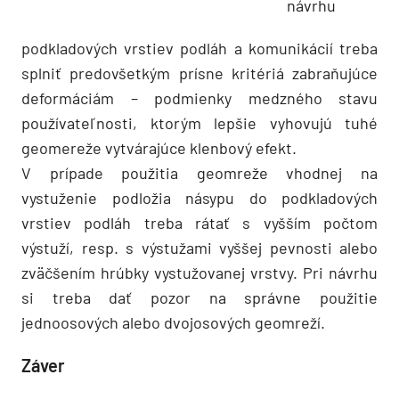
návrhu
podkladových vrstiev podláh a komunikácií treba
splniť predovšetkým prísne kritériá zabraňujúce
deformáciám – podmienky medzného stavu
používateľnosti, ktorým lepšie vyhovujú tuhé
geomereže vytvárajúce klenbový efekt.
V prípade použitia geomreže vhodnej na
vystuženie podložia násypu do podkladových
vrstiev podláh treba rátať s vyšším počtom
výstuží, resp. s výstužami vyššej pevnosti alebo
zväčšením hrúbky vystužovanej vrstvy. Pri návrhu
si treba dať pozor na správne použitie
jednoosových alebo dvojosových geomreží.
Záver