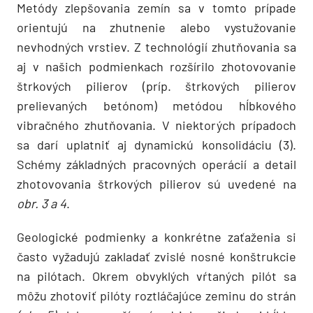
Metódy zlepšovania zemín sa v tomto prípade
orientujú na zhutnenie alebo vystužovanie
nevhodných vrstiev. Z technológií zhutňovania sa
aj v našich podmienkach rozšírilo zhotovovanie
štrkových pilierov (príp. štrkových pilierov
prelievaných betónom) metódou hĺbkového
vibračného zhutňovania. V niektorých prípadoch
sa darí uplatniť aj dynamickú konsolidáciu (3).
Schémy základných pracovných operácií a detail
zhotovovania štrkových pilierov sú uvedené na
obr. 3 a 4
.
Geologické podmienky a konkrétne zaťaženia si
často vyžadujú zakladať zvislé nosné konštrukcie
na pilótach. Okrem obvyklých vŕtaných pilót sa
môžu zhotoviť pilóty roztláčajúce zeminu do strán