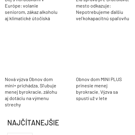
Európe: volanie
mesto odkazuje:
seniorom, zákaz alkoholu
Nepotrebujeme ďalšiu
aj klimatické útočiská
veľkokapacitnú spaľovňu
Nová výzva Obnov dom
Obnov dom MINI PLUS
mini+ prichádza. Sľubuje
prinesie menej
menej byrokracie, zálohu
byrokracie. Výzva sa
aj dotáciu na výmenu
spustí už v lete
strechy
NAJČÍTANEJŠIE