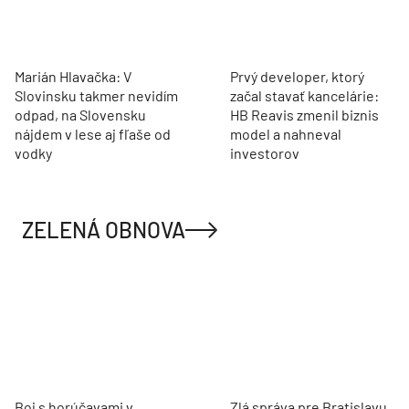
Marián Hlavačka: V
Prvý developer, ktorý
Slovinsku takmer nevidím
začal stavať kancelárie:
odpad, na Slovensku
HB Reavis zmenil biznis
nájdem v lese aj fľaše od
model a nahneval
vodky
investorov
ZELENÁ OBNOVA
Boj s horúčavami v
Zlá správa pre Bratislavu,