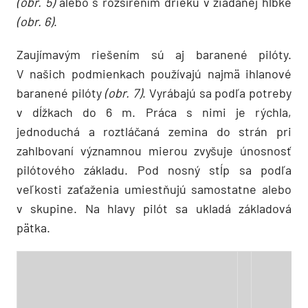
(obr. 5)
alebo s rozšírením drieku v žiadanej hĺbke
(obr. 6)
.
Zaujímavým riešením sú aj baranené pilóty.
V našich podmienkach používajú najmä ihlanové
baranené pilóty
(obr. 7)
. Vyrábajú sa podľa potreby
v dĺžkach do 6 m. Práca s nimi je rýchla,
jednoduchá a roztláčaná zemina do strán pri
zahlbovaní významnou mierou zvyšuje únosnosť
pilótového základu. Pod nosný stĺp sa podľa
veľkosti zaťaženia umiestňujú samostatne alebo
v skupine. Na hlavy pilót sa ukladá základová
pätka.