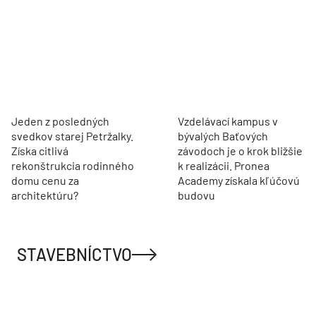
Jeden z posledných
Vzdelávací kampus v
svedkov starej Petržalky.
bývalých Baťových
Získa citlivá
závodoch je o krok bližšie
rekonštrukcia rodinného
k realizácii. Pronea
domu cenu za
Academy získala kľúčovú
architektúru?
budovu
STAVEBNÍCTVO