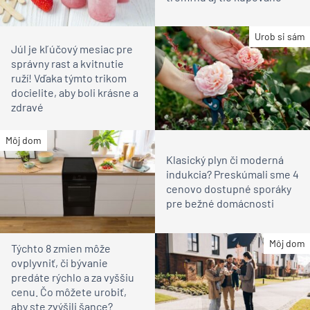
Urob si sám
Júl je kľúčový mesiac pre
správny rast a kvitnutie
ruží! Vďaka týmto trikom
docielite, aby boli krásne a
zdravé
Môj dom
Klasický plyn či moderná
indukcia? Preskúmali sme 4
cenovo dostupné sporáky
pre bežné domácnosti
Môj dom
Týchto 8 zmien môže
ovplyvniť, či bývanie
predáte rýchlo a za vyššiu
cenu. Čo môžete urobiť,
aby ste zvýšili šance?