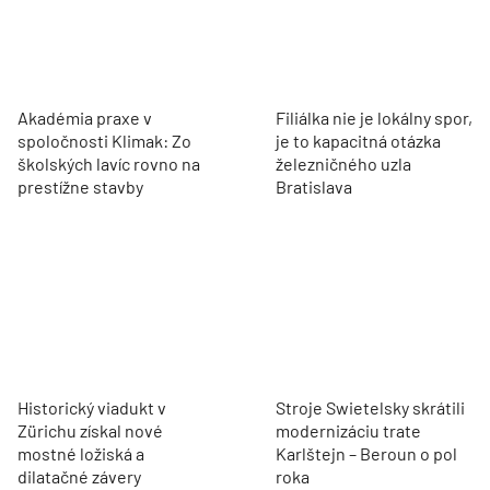
Akadémia praxe v
Filiálka nie je lokálny spor,
spoločnosti Klimak: Zo
je to kapacitná otázka
školských lavíc rovno na
železničného uzla
prestížne stavby
Bratislava
Historický viadukt v
Stroje Swietelsky skrátili
Zürichu získal nové
modernizáciu trate
mostné ložiská a
Karlštejn – Beroun o pol
dilatačné závery
roka