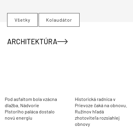
Všetky
Kolaudátor
ARCHITEKTÚRA
Pod asfaltom bola vzácna
Historická radnica v
dlažba. Nádvorie
Prievoze čaká na obnovu.
Pistoriho paláca dostalo
Ružinov hľadá
novú energiu
zhotoviteľa rozsiahlej
obnovy