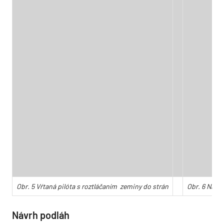
Obr. 5 Vŕtaná pilóta s roztláčaním zeminy do strán
Obr. 6 Nástr
Návrh podláh