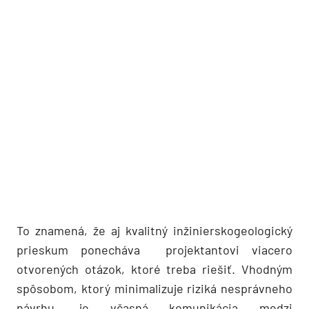
To znamená, že aj kvalitný inžinierskogeologický
prieskum ponecháva projektantovi viacero
otvorených otázok, ktoré treba riešiť. Vhodným
spôsobom, ktorý minimalizuje riziká nesprávneho
návrhu, je včasná komunikácia medzi