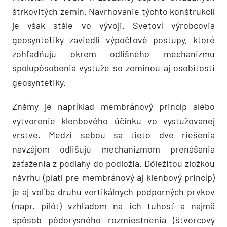
štrkovitých zemín. Navrhovanie týchto konštrukcií
je však stále vo vývoji. Svetoví výrobcovia
geosyntetiky zaviedli výpočtové postupy, ktoré
zohľadňujú okrem odlišného mecha­nizmu
spolupôsobenia výstuže so zeminou aj ­osobitosti
geosyntetiky.
Známy je napríklad membránový princíp alebo
vytvo­renie klenbového účinku vo vystužovanej
vrstve. Medzi sebou sa tieto dve riešenia
navzájom odlišujú mechanizmom prenášania
zaťaženia z podlahy do podložia. Dôležitou zložkou
návrhu (platí pre membránový aj klenbový princíp)
je aj voľba druhu vertikálnych podporných prvkov
(napr. pilót) vzhľadom na ich tuhosť a najmä
spôsob pôdorysného rozmiestnenia (štvorcový