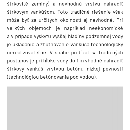
štrkovité zeminy) a nevhodnú vrstvu nahradiť
štrkovým vankúšom. Toto tradičné riešenie však
môže byť za určitých okolností aj nevhodné. Pri
veľkých objemoch je napríklad neekonomické
a v prípade výskytu vyššej hladiny podzemnej vody
je ukladanie a zhutňovanie vankúša technologicky
nerealizovateľné. V snahe pridŕžať sa tradičných
postupov je pri hĺbke vody do 1 m vhodné nahradiť
štrkový vankúš vrstvou betónu nízkej pevnosti
(technológiou betónovania pod vodou).