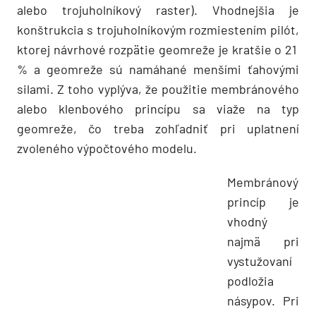
alebo trojuholníkový raster). Vhodnejšia je
konštrukcia s trojuholníkovým rozmiestením pilót,
ktorej návrhové rozpätie geomreže je kratšie o 21
% a geomreže sú namáhané menšími ťahovými
silami. Z toho vyplýva, že použitie membránového
alebo klenbového princípu sa viaže na typ
geomreže, čo treba zohľadniť pri uplatnení
zvoleného výpočtového modelu.
Membránový
princíp je
vhodný
najmä pri
vystužovaní
podložia
násypov. Pri