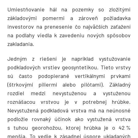
Umiestňovanie hál na pozemky so zložitými
základovými pomermi a zároveň požiadavka
investorov na prenesenie čo najväčších zaťažení
na podlahy viedla k zavedeniu nových spôsobov
zakladania.
Jedným z riešení je napríklad vystu­žovanie
podkladových vrstiev geosynteti­kou. Tieto vrstvy
sú často podopierané vertikálnymi prvkami
(štrkovými piliermi alebo pilótami). Základný
rozdiel medzi nevy­stuženou a vystuženou
roznášacou vrstvou je v potrebnej hrúbke.
Nevystužená podkladová vrstva má na neúnosné
podložie rovnaký účinok ako vystužená vrstva
s tuhou georohožou, ktorej hrúbka je o 42 %
menšia. To vedie k zásadnej úspore ukladaných