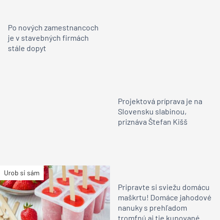
Po nových zamestnancoch
je v stavebných firmách
stále dopyt
Projektová príprava je na
Slovensku slabinou,
priznáva Štefan Kišš
Urob si sám
Pripravte si sviežu domácu
maškrtu! Domáce jahodové
nanuky s prehľadom
tromfnú aj tie kupované