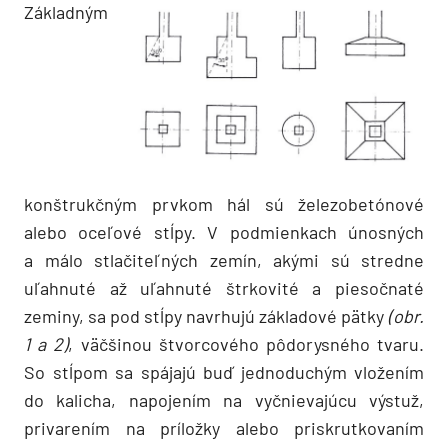
Základným
konštrukčným prvkom hál sú železobetónové
alebo oceľové stĺpy. V podmienkach únosných
a málo stlačiteľných zemín, akými sú stredne
uľahnuté až uľahnuté štrkovité a piesočnaté
zeminy, sa pod stĺpy navrhujú základové pätky
(obr.
1 a 2)
, väčšinou štvorcového pôdorysného tvaru.
So stĺpom sa spájajú buď jednoduchým vložením
do kalicha, napojením na vyčnievajúcu výstuž,
privarením na príložky alebo priskrutkovaním