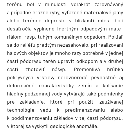
terénu bol v minulosti veľakrát zarovnávaný
a prípadné erózne ryhy, vyťažené materiálové jamy
alebo terénne depresie v blízkosti miest boli
desaťročia vyplnené inertným odpadovým mate­
riálom, resp. tuhým komunálnym odpadom. Pokiaľ
sa do reliéfu predtým nezasahovalo, pri realizovaní
halových objektov je mnoho razy potrebné v jednej
časti pôdorysu terén upraviť odkopom a v druhej
časti zhotoviť násyp. Premenlivá hrúbka
pokryvných vrstiev, nerovnorodé pevnostné aj
deformačné charakteristiky zemín a kolísanie
hladiny podzemnej vody vytvárajú také podmienky
pre zakladanie, ktoré pri použití zaužívanej
technológie vedú k predimenzovaniu alebo
k poddimenzovaniu základov v tej časti pôdorysu,
v ktorej sa vyskytli geologické anomálie.