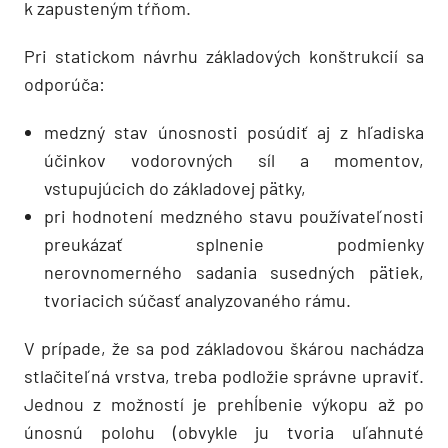
k zapusteným tŕňom.
Pri statickom návrhu základových konštrukcií sa
odporúča:
medzný stav únosnosti posúdiť aj z hľadiska
účinkov vodorovných síl a momentov,
vstupujúcich do základovej pätky,
pri hodnotení medzného stavu používateľnosti
preukázať splnenie podmienky
nerovnomerného sadania susedných pätiek,
tvoriacich súčasť analyzovaného rámu.
V prípade, že sa pod základovou škárou nachádza
stlačiteľná vrstva, treba podložie správne upraviť.
Jednou z možností je prehĺbenie výkopu až po
únosnú polohu (obvykle ju tvoria uľahnuté