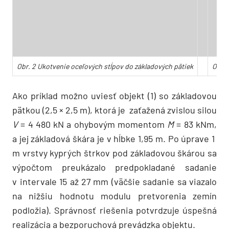
Obr. 2 Ukotvenie oceľových stĺpov do základových pätiek
Obr. 
Ako príklad možno uviesť objekt (1) so základovou
pätkou (2,5 × 2,5 m), ktorá je zaťažená zvislou silou
V
= 4 480 kN a ohybovým momentom
M
= 83 kNm,
a jej základová škára je v hĺbke 1,95 m. Po úprave 1
m vrstvy kyprých štrkov pod základovou škárou sa
výpočtom preukázalo predpokladané sadanie
v intervale 15 až 27 mm (väčšie sadanie sa viazalo
na nižšiu hodnotu modulu pretvorenia zemín
podložia). Správnosť riešenia potvrdzuje úspešná
realizácia a bezporuchová prevádzka objektu.