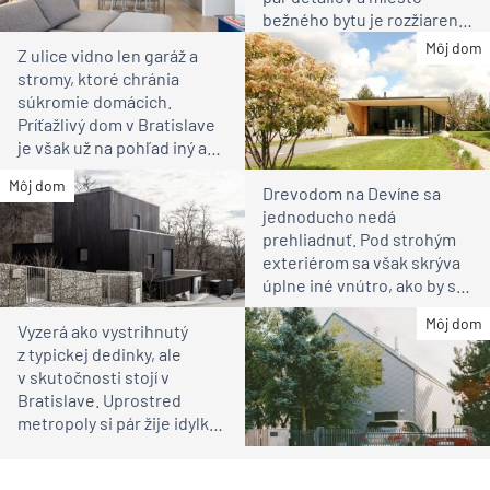
bežného bytu je rozžiarené
bývanie pre rodinu
Môj dom
Z ulice vidno len garáž a
stromy, ktoré chránia
súkromie domácich.
Príťažlivý dom v Bratislave
je však už na pohľad iný ako
susedia
Môj dom
Drevodom na Devíne sa
jednoducho nedá
prehliadnuť. Pod strohým
exteriérom sa však skrýva
úplne iné vnútro, ako by ste
čakali
Môj dom
Vyzerá ako vystrihnutý
z typickej dedinky, ale
v skutočnosti stojí v
Bratislave. Uprostred
metropoly si pár žije idylku
ako na vidieku