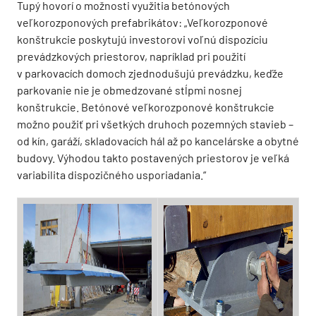
Tupý hovorí o možnosti využitia betónových
veľkorozponových prefabrikátov: „Veľkorozponové
konštrukcie poskytujú investorovi voľnú dispozíciu
prevádzkových priestorov, napríklad pri po­užití
v parkovacích domoch zjednodušujú prevádzku, keďže
parkovanie nie je obmedzované stĺpmi nosnej
konštrukcie. Betónové veľkorozponové konštrukcie
možno použiť pri všetkých druhoch pozemných stavieb –
od kín, garáží, skladovacích hál až po kancelárske a obytné
budovy. Výhodou takto postavených priestorov je veľká
variabilita dispozičného usporiadania.“