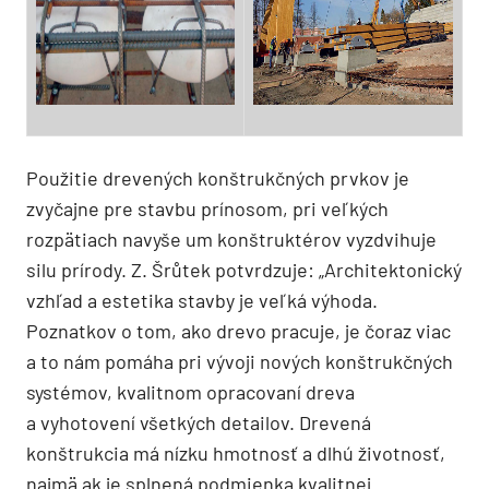
Použitie drevených konštrukčných prvkov je
zvyčajne pre stavbu prínosom, pri veľkých
rozpätiach navyše um konštruktérov vyzdvihuje
silu prírody. Z. Šrůtek potvrdzuje: „Architektonický
vzhľad a estetika stavby je veľká výhoda.
Poznatkov o tom, ako drevo pracuje, je čoraz viac
a to nám pomáha pri vývoji nových konštrukčných
systémov, kvalitnom opracovaní dreva
a vyhotovení všetkých detailov. Drevená
konštrukcia má nízku hmotnosť a dlhú životnosť,
najmä ak je splnená podmienka kvalitnej