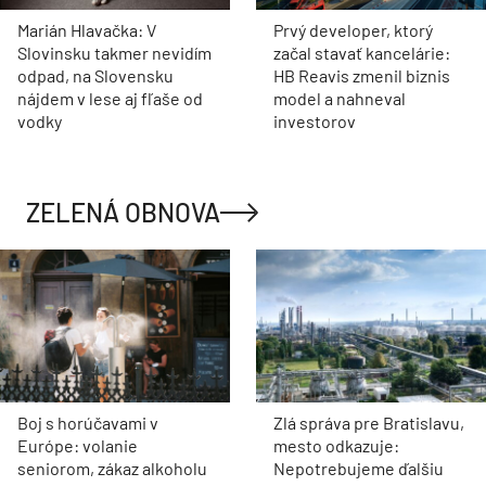
Marián Hlavačka: V
Prvý developer, ktorý
Slovinsku takmer nevidím
začal stavať kancelárie:
odpad, na Slovensku
HB Reavis zmenil biznis
nájdem v lese aj fľaše od
model a nahneval
vodky
investorov
ZELENÁ OBNOVA
Boj s horúčavami v
Zlá správa pre Bratislavu,
Európe: volanie
mesto odkazuje:
seniorom, zákaz alkoholu
Nepotrebujeme ďalšiu