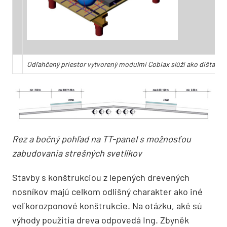
Odľahčený priestor vytvorený modulmi Cobiax slúži ako dištančná
Rez a bočný pohľad na TT-panel s možnosťou
zabudovania strešných svetlíkov
Stavby s konštrukciou z lepených drevených
nosníkov majú celkom odlišný charakter ako iné
veľkorozponové konštrukcie. Na otázku, aké sú
výhody použitia dreva odpovedá Ing. Zbyněk