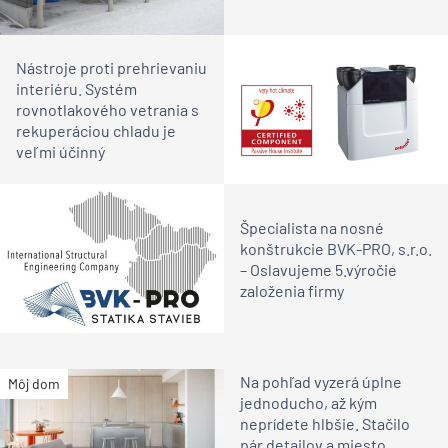
Nástroje proti prehrievaniu
interiéru. Systém
rovnotlakového vetrania s
rekuperáciou chladu je
veľmi účinný
Špecialista na nosné
konštrukcie BVK-PRO, s.r.o.
– Oslavujeme 5.výročie
založenia firmy
Na pohľad vyzerá úplne
Môj dom
jednoducho, až kým
neprídete hlbšie. Stačilo
pár detailov a miesto