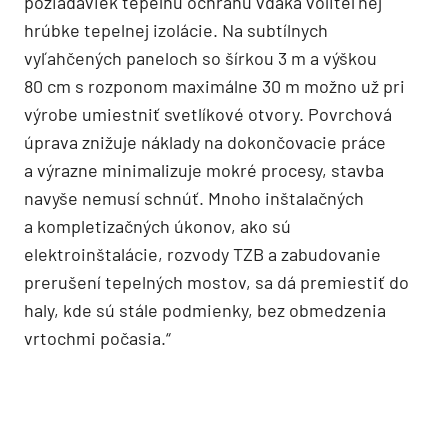
požiadaviek tepelnú ochranu vďaka voliteľnej
hrúbke tepelnej izolácie. Na subtílnych
vyľahčených paneloch so šírkou 3 m a výškou
80 cm s rozponom maximálne 30 m možno už pri
výrobe umiestniť svetlíkové otvory. Povrchová
úprava znižuje náklady na dokončovacie práce
a výrazne minimalizuje mokré procesy, stavba
navyše nemusí schnúť. Mnoho inštalačných
a kompletizačných úkonov, ako sú
elektroinštalácie, rozvody TZB a zabudovanie
prerušení tepelných mostov, sa dá premiestiť do
haly, kde sú stále podmienky, bez obmedzenia
vrtochmi počasia.“