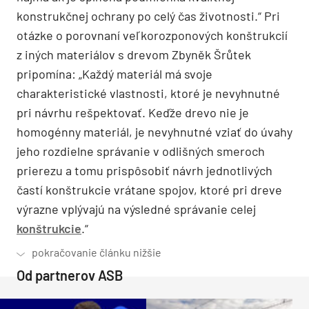
konstrukčnej ochrany po celý čas životnosti.“ Pri
otázke o porovnaní veľkorozponových konštrukcií
z iných materiá­lov s drevom Zbyněk Šrůtek
pripomína: „Každý materiál má svoje
charakteristické vlastnosti, ktoré je nevyhnutné
pri návrhu rešpektovať. Keďže drevo nie je
homogénny materiál, je nevyhnutné vziať do úvahy
jeho rozdielne správanie v odlišných smeroch
prierezu a tomu prispôsobiť návrh jednotlivých
častí konštrukcie vrátane spojov, ktoré pri dreve
výrazne vplývajú na výsledné správanie celej
konštrukcie
.“
Od partnerov ASB