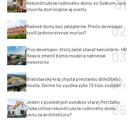
Rekonštrukcia rodinného domu vo Svätom Jure
otvorila dom krajine aj svetlu
Radové domy bez zateplenia: Prečo developer
zvolil jednovrstvové murivo?
Prvý developer, ktorý začal stavať kancelárie: HB
Reavis zmenil biznis model a nahneval
investorov
Bratislavský kraj chystá prestavbu dôležitého
mosta. Denne ho využíva vyše 13-tisíc vozidiel
Jeden z posledných svedkov starej Petržalky.
Získa citlivá rekonštrukcia rodinného domu
cenu za architektúru?