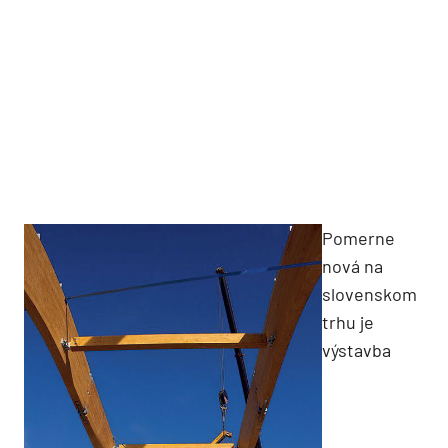
Pomerne
nová na
slovenskom
trhu je
výstavba