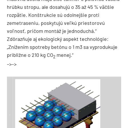
hrúbku stropu, ale dosahujú o 35 až 45 % väčšie
rozpätie. Konštrukcie sú odolnejšie proti
zemetraseniu, poskytujú veľkú priestorovú
voľnosť, pričom montáž je jednoduchá.“
Zdôrazňuje aj ekologický aspekt technológie:
„Znížením spotreby betónu o 1 m3 sa vyprodukuje
približne o 210 kg CO
menej.“
2
–>–>