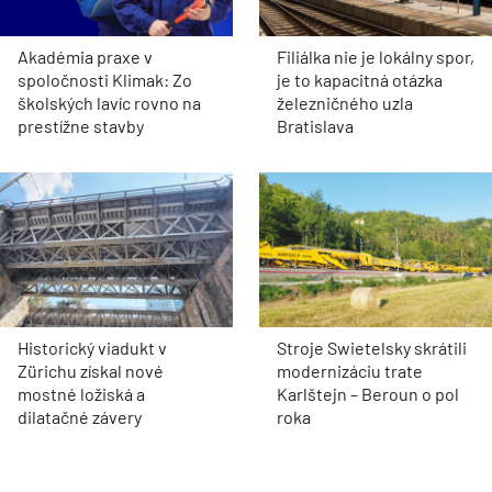
Akadémia praxe v
Filiálka nie je lokálny spor,
spoločnosti Klimak: Zo
je to kapacitná otázka
školských lavíc rovno na
železničného uzla
prestížne stavby
Bratislava
Historický viadukt v
Stroje Swietelsky skrátili
Zürichu získal nové
modernizáciu trate
mostné ložiská a
Karlštejn – Beroun o pol
dilatačné závery
roka