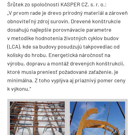
Šrůtek zo spoločnosti KASPER CZ, s. r. o.:
„V prvom rade je drevo prírodný materiál a zároveň
obnoviteľný zdroj surovín. Drevené konštrukcie
dosahujú najlepšie porovnávacie parametre
v metodike hodnotenia životných cyklov budov
(LCA), kde sa budovy posudzujú takpovediac od
kolísky do hrobu. Energetická náročnosť na
výrobu, dopravu a montáž drevených konštrukcií,
ktoré musia preniesť požadované zaťaženie, je
minimálna. Z toho vyplýva aj priaznivý pomer ceny
k výkonu.“