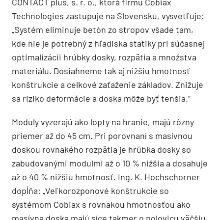
CONTACT plus, s. r. o., ktorá firmu Cobiax
Technologies zastupuje na Slovensku, vysvetľuje:
„Systém eliminuje betón zo stropov všade tam,
kde nie je potrebný z hľadiska statiky pri súčasnej
optimalizácii hrúbky dosky, rozpätia a množstva
materiálu. Dosiahneme tak aj nižšiu hmotnosť
konštrukcie a celkové zaťaženie základov. Znižuje
sa riziko deformácie a doska môže byť tenšia.“
Moduly vyzerajú ako lopty na hranie, majú rôzny
priemer až do 45 cm. Pri porovnaní s masívnou
doskou rovnakého rozpätia je hrúbka dosky so
zabudovanými modulmi až o 10 % nižšia a dosahuje
až o 40 % nižšiu hmotnosť. Ing. K. Hochschorner
dopĺňa: „Veľkorozponové konštrukcie so
systémom Cobiax s rovnakou hmotnosťou ako
masívna doska majú síce takmer o polovicu väčšiu