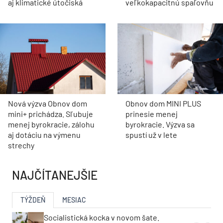
aj klimatické útočiská
veľkokapacitnú spaľovňu
Nová výzva Obnov dom
Obnov dom MINI PLUS
mini+ prichádza. Sľubuje
prinesie menej
menej byrokracie, zálohu
byrokracie. Výzva sa
aj dotáciu na výmenu
spustí už v lete
strechy
NAJČÍTANEJŠIE
TÝŽDEŇ
MESIAC
Socialistická kocka v novom šate.