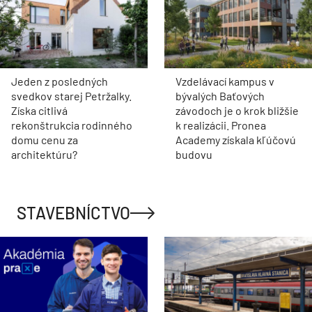
Jeden z posledných
Vzdelávací kampus v
svedkov starej Petržalky.
bývalých Baťových
Získa citlivá
závodoch je o krok bližšie
rekonštrukcia rodinného
k realizácii. Pronea
domu cenu za
Academy získala kľúčovú
architektúru?
budovu
STAVEBNÍCTVO