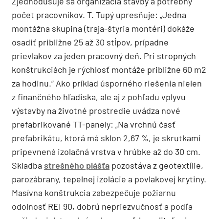
Zjednodušuje sa organizácia stavby a potrebný
počet pracovníkov. T. Tupý upresňuje: „Jedna
montážna skupina (traja-štyria montéri) dokáže
osadiť približne 25 až 30 stĺpov, prípadne
prievlakov za jeden pracovný deň. Pri stropných
konštrukciách je rýchlosť montáže približne 60 m2
za hodinu.“ Ako príklad úsporného riešenia nielen
z finančného hľadiska, ale aj z pohľadu vplyvu
výstavby na životné prostredie uvádza nové
prefabrikované TT-panely: „Na vrchnú časť
prefabrikátu, ktorá má sklon 2,67 %, je skrutkami
pripevnená izolačná vrstva v hrúbke až do 30 cm.
Skladba
strešného plášťa
pozostáva z geotextílie,
parozábrany, tepelnej izolácie a povlakovej krytiny.
Masívna konštrukcia zabezpečuje požiarnu
odolnosť REI 90, dobrú nepriezvučnosť a podľa