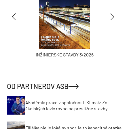
INŽINIERSKE STAVBY 3/2026
OD PARTNEROV ASB
Akadémia praxe v spoločnosti Klimak: Zo
školských lavíc rovno na prestížne stavby
Filiálka nie je lokálny spor, je to kapacitná otázka