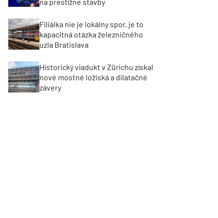
na prestížne stavby
Filiálka nie je lokálny spor, je to
kapacitná otázka železničného
uzla Bratislava
Historický viadukt v Zürichu získal
nové mostné ložiská a dilatačné
závery