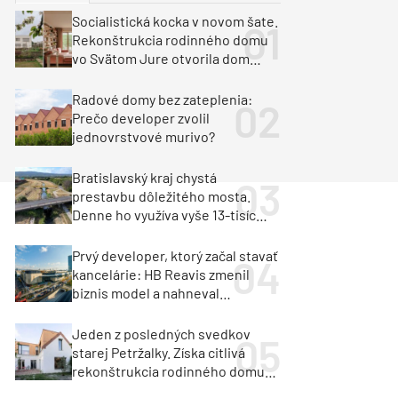
y
Klimatizácia a vetranie
Socialistická kocka v novom šate.
urz Milan Murcka
Rekonštrukcia rodinného domu
vo Svätom Jure otvorila dom
krajine aj svetlu
Radové domy bez zateplenia:
Prečo developer zvolil
jednovrstvové murivo?
Bratislavský kraj chystá
prestavbu dôležitého mosta.
Denne ho využíva vyše 13-tisíc
vozidiel
Prvý developer, ktorý začal stavať
kancelárie: HB Reavis zmenil
biznis model a nahneval
investorov
Jeden z posledných svedkov
starej Petržalky. Získa citlivá
rekonštrukcia rodinného domu
cenu za architektúru?