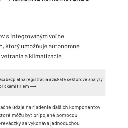
lov s integrovaným voľne
m, ktorý umožňuje autonómne
vetrania a klimatizácie.
ačí bezplatná registrácia a získate sektorové analýzy
ebríčkami firiem ⟶
račné údaje na riadenie ďalších komponentov
 ktoré môžu byť pripojené pomocou
prevádzky sa vykonáva jednoduchou