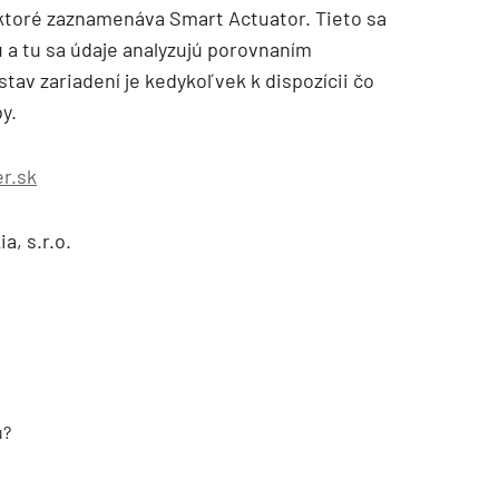
ktoré zaznamenáva Smart Actuator. Tieto sa
 a tu sa údaje analyzujú porovnaním
tav zariadení je kedykoľvek k dispozícii čo
y.
r.sk
a, s.r.o.
u?