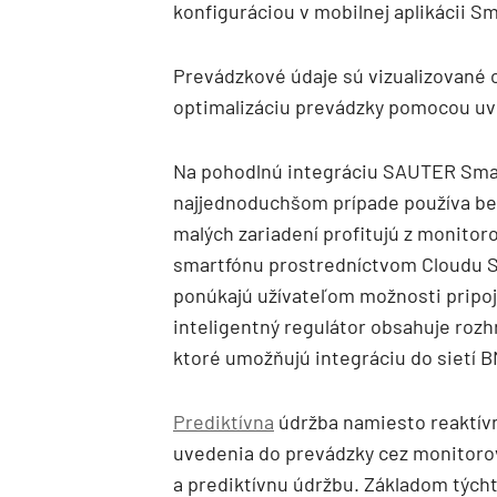
konfiguráciou v mobilnej aplikácii S
Prevádzkové údaje sú vizualizované 
optimalizáciu prevádzky pomocou uve
Na pohodlnú integráciu SAUTER Smar
najjednoduchšom prípade používa be
malých zariadení profitujú z monito
smartfónu prostredníctvom Cloudu 
ponúkajú užívateľom možnosti pripoje
inteligentný regulátor obsahuje roz
ktoré umožňujú integráciu do sietí 
Prediktívna
údržba namiesto reaktívn
uvedenia do prevádzky cez monitorov
a prediktívnu údržbu. Základom týcht