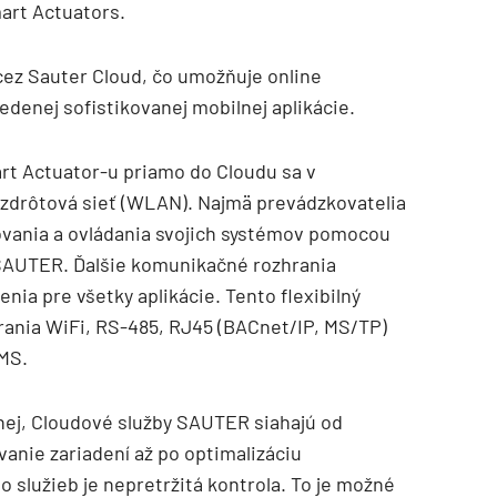
mart Actuators.
cez Sauter Cloud, čo umožňuje online
denej sofistikovanej mobilnej aplikácie.
t Actuator-u priamo do Cloudu sa v
zdrôtová sieť (WLAN). Najmä prevádzkovatelia
rovania a ovládania svojich systémov pomocou
SAUTER. Ďalšie komunikačné rozhrania
TZB HAUSTECHNIK 3/2026
nia pre všetky aplikácie. Tento flexibilný
hrania WiFi, RS-485, RJ45 (BACnet/IP, MS/TP)
BMS.
ej, Cloudové služby SAUTER siahajú od
anie zariadení až po optimalizáciu
o služieb je nepretržitá kontrola. To je možné