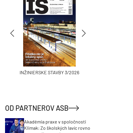
INŽINIERSKE STAVBY 3/2026
ASB
OD PARTNEROV ASB
Akadémia praxe v spoločnosti
Klimak: Zo školských lavíc rovno