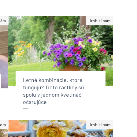
sám
Urob si sám
Letné kombinácie, ktoré
fungujú? Tieto rastliny sú
spolu v jednom kvetináči
očarujúce
dom
Urob si sám