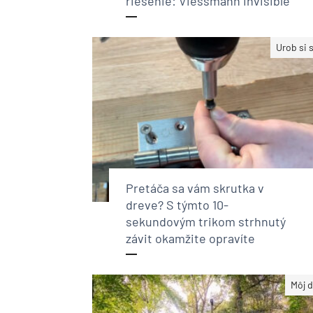
riešenie: Viessmann Invisible
Urob si 
Pretáča sa vám skrutka v
dreve? S týmto 10-
sekundovým trikom strhnutý
závit okamžite opravíte
Môj 