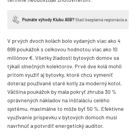
Poznáte výhody Klubu ASB?
Stačí bezplatná registrácia a zí
V prvých dvoch kolách bolo vydaných viac ako 4
699 poukážok s celkovou hodnotou viac ako 10
miliónov €. Všetky žiadosti bytových domov sa
týkali slnečných kolektorov. Prvé dve kolá mohli
pritom využiť aj bytovky, ktoré chcú vymeniť
doteraz používané staré kotly za moderný kotol.
Väčšina poukážok by mala pokryť zhruba 30 %
oprávnených nákladov na inštaláciu celého
systému, maximálne to môže byť 50 %. Efektívne
využívanie príspevku v bytových domoch musí
navrhnúť a potvrdiť energetický audítor.