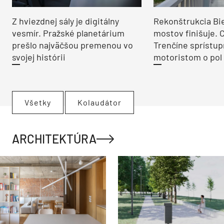
Z hviezdnej sály je digitálny
Rekonštrukcia Bi
vesmír. Pražské planetárium
mostov finišuje. 
prešlo najväčšou premenou vo
Trenčíne sprístup
svojej histórii
motoristom o pol 
Všetky
Kolaudátor
ARCHITEKTÚRA