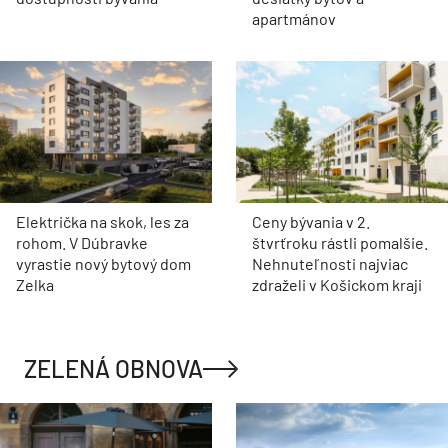
apartmánov
Električka na skok, les za
Ceny bývania v 2.
rohom. V Dúbravke
štvrťroku rástli pomalšie.
vyrastie nový bytový dom
Nehnuteľnosti najviac
Zelka
zdraželi v Košickom kraji
ZELENÁ OBNOVA