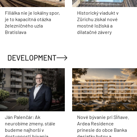
Filiálka nie je lokálny spor,
Historický viadukt v
je to kapacitná otázka
Zürichu získal nové
železničného uzla
mostné ložiská a
Bratislava
dilatačné závery
DEVELOPMENT
Ján Palenčár: Ak
Nové bývanie pri Sĺňave.
neurobíme zmeny, stále
Ardea Residence
budeme najhorší v
prinesie do obce Banka
dostupnosti bývania
desiatky bytov a