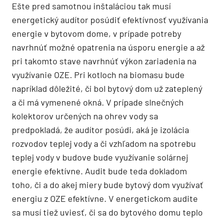
Ešte pred samotnou inštaláciou tak musí
energetický audítor posúdiť efektívnosť využívania
energie v bytovom dome, v prípade potreby
navrhnúť možné opatrenia na úsporu energie a až
pri takomto stave navrhnúť výkon zariadenia na
využívanie OZE. Pri kotloch na biomasu bude
napríklad dôležité, či bol bytový dom už zateplený
a či má vymenené okná. V prípade slnečných
kolektorov určených na ohrev vody sa
predpokladá, že audítor posúdi, aká je izolácia
rozvodov teplej vody a či vzhľadom na spotrebu
teplej vody v budove bude využívanie solárnej
energie efektívne. Audit bude teda dokladom
toho, či a do akej miery bude bytový dom využívať
energiu z OZE efektívne. V energetickom audite
sa musí tiež uviesť, či sa do bytového domu teplo