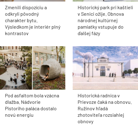
Zmenili dispozíciu a
Historický park pri kaštieli
odkryli pôvodný
v Senici ožije. Obnova
charakter bytu.
národnej kultúrnej
Výsledkom je interiér plný
pamiatky vstupuje do
kontrastov
ďalšej fázy
Pod asfaltom bola vzácna
Historická radnica v
dlažba. Nádvorie
Prievoze čaká na obnovu.
Pistoriho paláca dostalo
Ružinov hľadá
novú energiu
zhotoviteľa rozsiahlej
obnovy