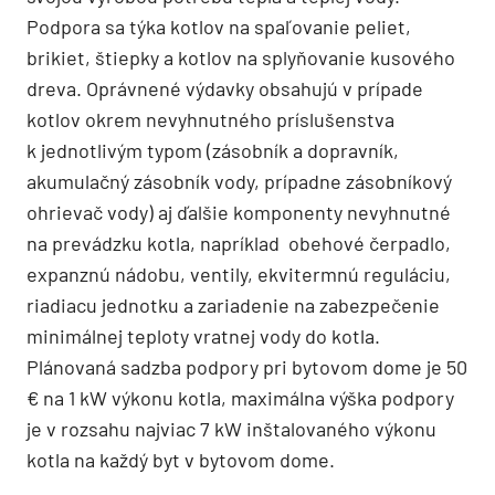
Podpora sa týka kotlov na spaľovanie peliet,
brikiet, štiepky a kotlov na splyňovanie kusového
dreva. Oprávnené výdavky obsahujú v prípade
kotlov okrem nevyhnutného príslušenstva
k jednotlivým typom (zásobník a dopravník,
akumulačný zásobník vody, prípadne zásobníkový
ohrievač vody) aj ďalšie komponenty nevyhnutné
na prevádzku kotla, napríklad obehové čerpadlo,
expanznú nádobu, ventily, ekvitermnú reguláciu,
riadiacu jednotku a zariadenie na zabezpečenie
minimálnej teploty vratnej vody do kotla.
Plánovaná sadzba podpory pri bytovom dome je 50
€ na 1 kW výkonu kotla, maximálna výška podpory
je v rozsahu najviac 7 kW inštalovaného výkonu
kotla na každý byt v bytovom dome.