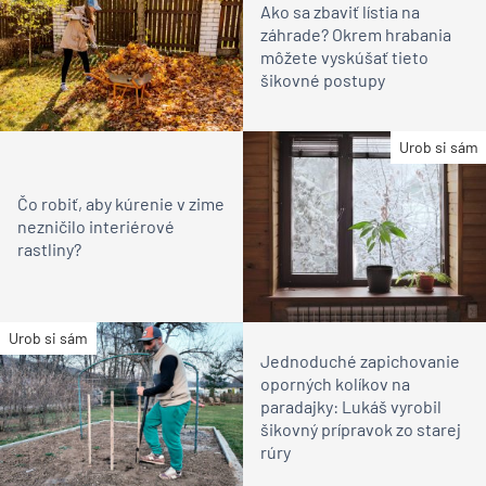
Ako sa zbaviť lístia na
záhrade? Okrem hrabania
môžete vyskúšať tieto
šikovné postupy
Urob si sám
Čo robiť, aby kúrenie v zime
nezničilo interiérové
rastliny?
Urob si sám
Jednoduché zapichovanie
oporných kolíkov na
paradajky: Lukáš vyrobil
šikovný prípravok zo starej
rúry