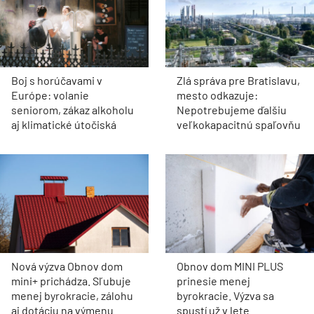
Boj s horúčavami v
Zlá správa pre Bratislavu,
Európe: volanie
mesto odkazuje:
seniorom, zákaz alkoholu
Nepotrebujeme ďalšiu
aj klimatické útočiská
veľkokapacitnú spaľovňu
Nová výzva Obnov dom
Obnov dom MINI PLUS
mini+ prichádza. Sľubuje
prinesie menej
menej byrokracie, zálohu
byrokracie. Výzva sa
aj dotáciu na výmenu
spustí už v lete