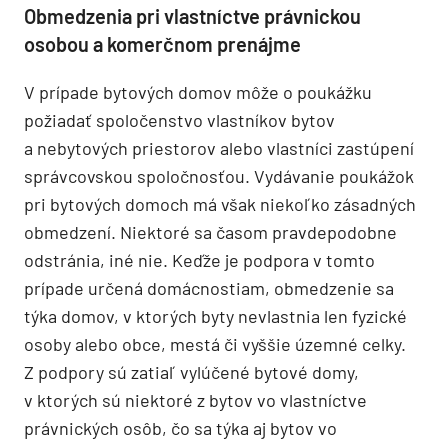
Obmedzenia pri vlastníctve právnickou
osobou a komerčnom prenájme
V prípade bytových domov môže o poukážku
požiadať spoločenstvo vlastníkov bytov
a nebytových priestorov alebo vlastníci zastúpení
správcovskou spoločnosťou. Vydávanie poukážok
pri bytových domoch má však niekoľko zásadných
obmedzení. Niektoré sa časom pravdepodobne
odstránia, iné nie. Keďže je podpora v tomto
prípade určená domácnostiam, obmedzenie sa
týka domov, v ktorých byty nevlastnia len fyzické
osoby alebo obce, mestá či vyššie územné celky.
Z podpory sú zatiaľ vylúčené bytové domy,
v ktorých sú niektoré z bytov vo vlastníctve
právnických osôb, čo sa týka aj bytov vo