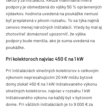
podpory je obmedzená do výšky 50 % oprávnených
výdavkov, hodnota uvedená na poukážke nemusí
byť preplatená v plnom rozsahu. To sa týka najmä
cenovo menej náročných inštalácií. Vtedy by mal aj
zhotoviteľ domácnosť upozorniť, že výška
podpory bude menšia, ako je suma uvedená na
poukážke.
Pri kolektoroch najviac 450 € na 1 kW
Pri inštaláciách slnečných kolektorov s celkovým
výkonom nepresahujúcim 20 kW môžu bytové
domy získať 450 € na 1 kW inštalovaného výkonu
slnečných kolektorov, najviac v rozsahu 1 kW
inštalovaného výkonu na každý byt v bytovom
dome. Pri väčších inštaláciách je to 9 000 € za