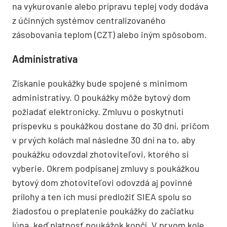
na vykurovanie alebo prípravu teplej vody dodáva
z účinných systémov centralizovaného
zásobovania teplom (CZT) alebo iným spôsobom.
Administratíva
Získanie poukážky bude spojené s minimom
administratívy. O poukážky môže bytový dom
požiadať elektronicky. Zmluvu o poskytnutí
príspevku s poukážkou dostane do 30 dní, pričom
v prvých kolách mal následne 30 dní na to, aby
poukážku odovzdal zhotoviteľovi, ktorého si
vyberie. Okrem podpísanej zmluvy s poukážkou
bytový dom zhotoviteľovi odovzdá aj povinné
prílohy a ten ich musí predložiť SIEA spolu so
žiadosťou o preplatenie poukážky do začiatku
júna, keď platnosť poukážok končí. V prvom kole