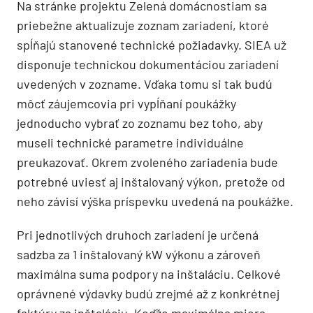
Na stránke projektu Zelená domácnostiam sa
priebežne aktualizuje zoznam zariadení, ktoré
spĺňajú stanovené technické požiadavky. SIEA už
disponuje technickou dokumentáciou zariadení
uvedených v zozname. Vďaka tomu si tak budú
môcť záujemcovia pri vypĺňaní poukážky
jednoducho vybrať zo zoznamu bez toho, aby
museli technické parametre individuálne
preukazovať. Okrem zvoleného zariadenia bude
potrebné uviesť aj inštalovaný výkon, pretože od
neho závisí výška príspevku uvedená na poukážke.
Pri jednotlivých druhoch zariadení je určená
sadzba za 1 inštalovaný kW výkonu a zároveň
maximálna suma podpory na inštaláciu. Celkové
oprávnené výdavky budú zrejmé až z konkrétnej
faktúry za inštaláciu. Keďže maximálna miera