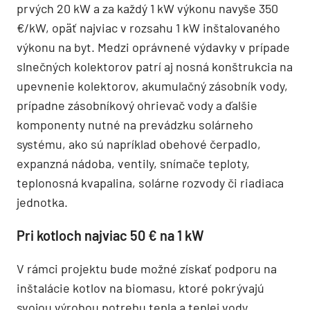
prvých 20 kW a za každý 1 kW výkonu navyše 350
€/kW, opäť najviac v rozsahu 1 kW inštalovaného
výkonu na byt. Medzi oprávnené výdavky v prípade
slnečných kolektorov patrí aj nosná konštrukcia na
upevnenie kolektorov, akumulačný zásobník vody,
prípadne zásobníkový ohrievač vody a ďalšie
komponenty nutné na prevádzku solárneho
systému, ako sú napríklad obehové čerpadlo,
expanzná nádoba, ventily, snímače teploty,
teplonosná kvapalina, solárne rozvody či riadiaca
jednotka.
Pri kotloch najviac 50 € na 1 kW
V rámci projektu bude možné získať podporu na
inštalácie kotlov na biomasu, ktoré pokrývajú
svojou výrobou potrebu tepla a teplej vody.