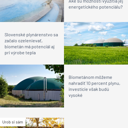
Aké sú možnosti využitia jej
energetického potenciálu?
Slovenské plynárenstvo sa
začalo ozelenievať,
biometán má potenciál aj
pri výrobe tepla
Biometánom môžeme
nahradiť 10 percent plynu,
investície však budú
vysoké
Urob si sám