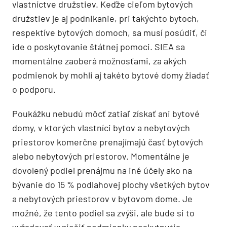
vlastníctve družstiev. Keďže cieľom bytových
družstiev je aj podnikanie, pri takýchto bytoch,
respektíve bytových domoch, sa musí posúdiť, či
ide o poskytovanie štátnej pomoci. SIEA sa
momentálne zaoberá možnosťami, za akých
podmienok by mohli aj takéto bytové domy žiadať
o podporu.
Poukážku nebudú môcť zatiaľ získať ani bytové
domy, v ktorých vlastníci bytov a nebytových
priestorov komerčne prenajímajú časť bytových
alebo nebytových priestorov. Momentálne je
dovolený podiel prenájmu na iné účely ako na
bývanie do 15 % podlahovej plochy všetkých bytov
a nebytových priestorov v bytovom dome. Je
možné, že tento podiel sa zvýši, ale bude si to
vyžadovať vyriešiť podmienky poskytnutia