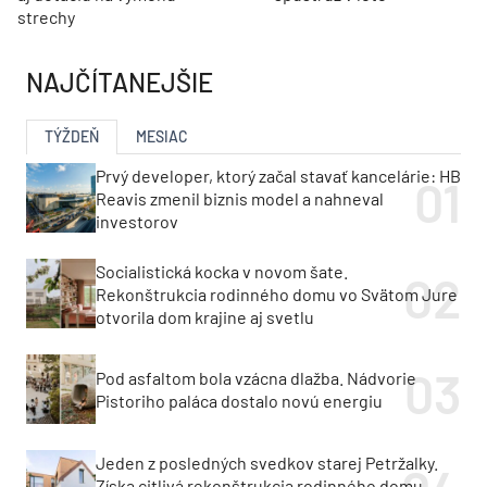
strechy
NAJČÍTANEJŠIE
TÝŽDEŇ
MESIAC
Prvý developer, ktorý začal stavať kancelárie: HB
Reavis zmenil biznis model a nahneval
investorov
Socialistická kocka v novom šate.
Rekonštrukcia rodinného domu vo Svätom Jure
otvorila dom krajine aj svetlu
Pod asfaltom bola vzácna dlažba. Nádvorie
Pistoriho paláca dostalo novú energiu
Jeden z posledných svedkov starej Petržalky.
Získa citlivá rekonštrukcia rodinného domu