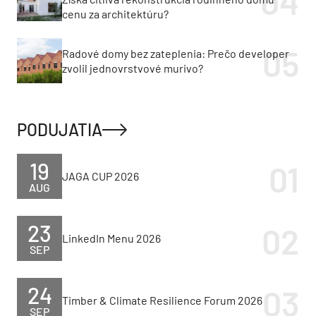
cenu za architektúru?
Radové domy bez zateplenia: Prečo developer
zvolil jednovrstvové murivo?
PODUJATIA
19
JAGA CUP 2026
AUG
23
LinkedIn Menu 2026
SEP
24
Timber & Climate Resilience Forum 2026
SEP