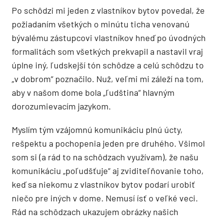
Po schôdzi mi jeden z vlastníkov bytov povedal, že
požiadaním všetkých o minútu ticha venovanú
bývalému zástupcovi vlastníkov hneď po úvodných
formalitách som všetkých prekvapil a nastavil vraj
úplne iný, ľudskejší tón schôdze a celú schôdzu to
„v dobrom“ poznačilo. Nuž, veľmi mi záleží na tom,
aby v našom dome bola „ľudština“ hlavným
dorozumievacím jazykom.
Myslím tým vzájomnú komunikáciu plnú úcty,
rešpektu a pochopenia jeden pre druhého. Všimol
som si (a rád to na schôdzach využívam), že našu
komunikáciu „poľudšťuje“ aj zviditeľňovanie toho,
keď sa niekomu z vlastníkov bytov podarí urobiť
niečo pre iných v dome. Nemusí ísť o veľké veci.
Rád na schôdzach ukazujem obrázky našich