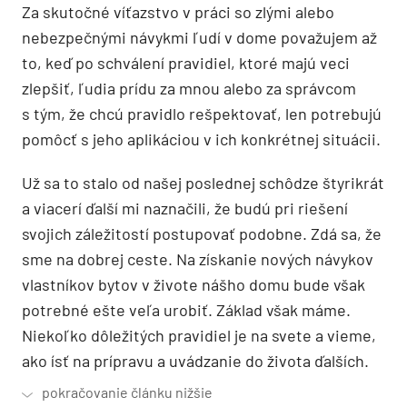
Za skutočné víťazstvo v práci so zlými alebo
nebezpečnými návykmi ľudí v dome považujem až
to, keď po schválení pravidiel, ktoré majú veci
zlepšiť, ľudia prídu za mnou alebo za správcom
s tým, že chcú pravidlo rešpektovať, len potrebujú
pomôcť s jeho aplikáciou v ich konkrétnej situácii.
Už sa to stalo od našej poslednej schôdze štyrikrát
a viacerí ďalší mi naznačili, že budú pri riešení
svojich záležitostí postupovať podobne. Zdá sa, že
sme na dobrej ceste. Na získanie nových návykov
vlastníkov bytov v živote nášho domu bude však
potrebné ešte veľa urobiť. Základ však máme.
Niekoľko dôležitých pravidiel je na svete a vieme,
ako ísť na prípravu a uvádzanie do života ďalších.