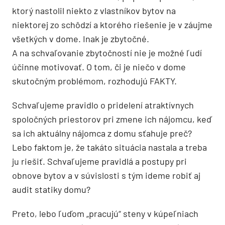
ktorý nastolil niekto z vlastníkov bytov na
niektorej zo schôdzí a ktorého riešenie je v záujme
všetkých v dome. Inak je zbytočné.
A na schvaľovanie zbytočností nie je možné ľudí
účinne motivovať. O tom, či je niečo v dome
skutočným problémom, rozhodujú FAKTY.
Schvaľujeme pravidlo o pridelení atraktívnych
spoločných priestorov pri zmene ich nájomcu, keď
sa ich aktuálny nájomca z domu sťahuje preč?
Lebo faktom je, že takáto situácia nastala a treba
ju riešiť. Schvaľujeme pravidlá a postupy pri
obnove bytov a v súvislosti s tým ideme robiť aj
audit statiky domu?
Preto, lebo ľuďom „pracujú“ steny v kúpeľniach