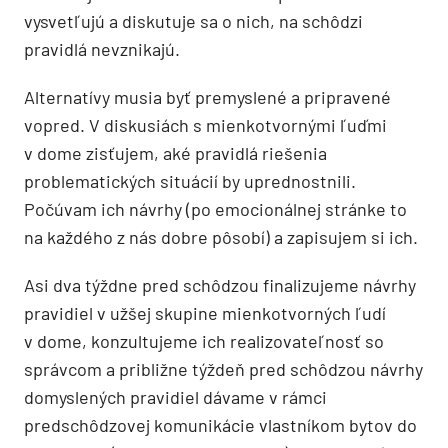
vysvetľujú a diskutuje sa o nich, na schôdzi
pravidlá nevznikajú.
Alternatívy musia byť premyslené a pripravené
vopred. V diskusiách s mienkotvornými ľuďmi
v dome zisťujem, aké pravidlá riešenia
problematických situácií by uprednostnili.
Počúvam ich návrhy (po emocionálnej stránke to
na každého z nás dobre pôsobí) a zapisujem si ich.
Asi dva týždne pred schôdzou finalizujeme návrhy
pravidiel v užšej skupine mienkotvorných ľudí
v dome, konzultujeme ich realizovateľnosť so
správcom a približne týždeň pred schôdzou návrhy
domyslených pravidiel dávame v rámci
predschôdzovej komunikácie vlastníkom bytov do