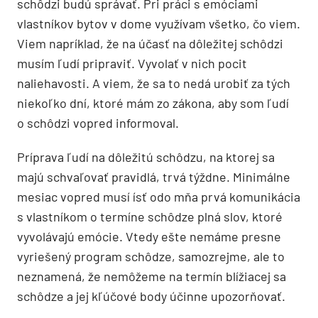
schôdzi budú správať. Pri práci s emóciami
vlastníkov bytov v dome využívam všetko, čo viem.
Viem napríklad, že na účasť na dôležitej schôdzi
musím ľudí pripraviť. Vyvolať v nich pocit
naliehavosti. A viem, že sa to nedá urobiť za tých
niekoľko dní, ktoré mám zo zákona, aby som ľudí
o schôdzi vopred informoval.
Príprava ľudí na dôležitú schôdzu, na ktorej sa
majú schvaľovať pravidlá, trvá týždne. Minimálne
mesiac vopred musí ísť odo mňa prvá komunikácia
s vlastníkom o termíne schôdze plná slov, ktoré
vyvolávajú emócie. Vtedy ešte nemáme presne
vyriešený program schôdze, samozrejme, ale to
neznamená, že nemôžeme na termín blížiacej sa
schôdze a jej kľúčové body účinne upozorňovať.