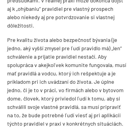
predsudkami. V reálnej praxi môže dokonca dôjsť
aj k „ohýbaniu“ pravidiel pre vlastný prospech
alebo niekedy aj pre potvrdzovanie si vlastnej
dôležitosti.
Pre kvalitu života alebo bezpečnosť bývania (je
jedno, aký vyšší zmysel pre ľudí pravidlo má) „len“
schválenie a prijatie pravidiel nestačí. Aby
spolupráca v akejkoľvek komunite fungovala, musí
mať pravidlá a vodcu, ktorý ich rešpektuje a je
príkladom pri ich uvádzaní do života. Je úplne
jedno, či je to v práci, vo firmách alebo v bytovom
dome, človek, ktorý priviedol ľudí k tomu, aby si
schválili svoje vlastné pravidlá, sa musí pripraviť
na to, že bude potrebné ľudí viesť aj pri aplikácii
týchto pravidiel v praxi v konkrétnych situáciách.