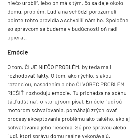
niečo urobil“, lebo on má s tým, čo sa deje okolo
domu, problém. Ľudia na schôdzi porozumeli
pointe tohto pravidla a schválili nám ho. Spoločne
so správcom sa budeme v budúcnosti oň radi
opierať.
Emócie
O tom, ČI JE NIEČO PROBLÉM, by teda mali
rozhodovať fakty. O tom, ako rýchlo, s akou
razanciou, nasadením alebo ČI VÔBEC PROBLÉM
RIEŠIŤ, rozhodujú emócie. Tu prichádza na scénu
tá „ľudština“, o ktorej som písal. Emócie ľudí sú
motorom schvaľovania, pomáhajú zrýchľovať
procesy akceptovania problému ako takého, ako aj
schvaľovania jeho riešenia. Sú pre správcu alebo
ľudí, ktorí správu domu reálne vykonávajú,