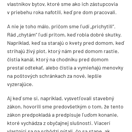
vlastníkov bytov, ktoré sme ako ich zástupcovia
v priebehu roka nafotili, keď pre dom pracovali.
A nie je toho málo, pričom sme ľudí „prichytili“.
Rád „chytám“ ľudí pritom, keď robia dobré skutky.
Napríklad, keď sa starajú o kvety pred domom, keď
strihajú živý plot, ktorý nám pred domom rastie,
čistia kanál, ktorý na chodníku pred domom
prestal odtekať, alebo čistia a vymieňajú menovky
na poštových schránkach za nové, lepšie
vyzerajúce.
Aj keď sme si, napríklad, vysvetľovali stavebný
zákon, hovorili sme predovšetkým o tom, že tento
zákon predpokladá a predpisuje ľuďom konanie,
ktoré vychádza z obyčajnej slušnosti. Viacerí
vlastníci sa na schôdzi pýtali, čo sa stane, ak