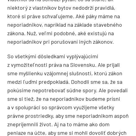
niektorý z vlastníkov bytov nedodrží pravidlá,
ktoré si práve schvaľujeme. Aké páky máme na
neporiadnikov, napríklad na základe stavebného
zákona. Nuž, veľmi podobné, aké existujú na
neporiadnikov pri porušovaní iných zákonov.
So všetkými dôsledkami vyplývajúcimi
z vymožiteľnosti práva na Slovensku. Ale prijali
sme myšlienku vzájomnej slušnosti, ktorú zákon
medzi ľuďmi predpokladá. Dohodli sme sa, že sa
pokúsime nepotrebovať súdne spory. Ale povedali
sme si tiež, že na neporiadnikov budeme prísni
a v spolupráci so správcom využijeme všetky
právne prostriedky, aby sme neporiadnikom aspoň
znepríjemnili život. Aj na to máme ako dom
peniaze na účte, aby sme si mohli dovoliť dobrých