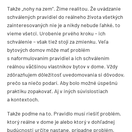
Takže „nohy na zem“. Žime realitou. Že uvádzanie
schválených pravidiel do reálneho života všetkých
zainteresovaných nie je a nikdy nebude ľahké, to
vieme všetci. Urobenie prvého kroku – ich
schválenie – však tiež stojí za zmienku. Veľa
bytových domov môže mať problém
s naformulovaním pravidiel a ich schválením
reálnou väčšinou vlastníkov bytov v dome. Vždy
zdôrazňujem dôležitosť uvedomovania si dôvodov,
prečo sa niečo podarí. Aby bolo možné úspešnú
praktiku zopakovať. Aj v iných súvislostiach
a kontextoch.
Takže poďme na to. Pravidlo musí riešiť problém,
ktorý reálne v dome je alebo ktorý v dohľadnej
budúcnosti určite nastane, prípadne problém,