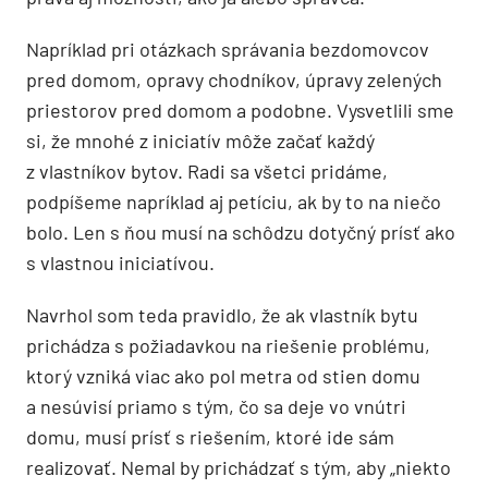
Napríklad pri otázkach správania bezdomovcov
pred domom, opravy chodníkov, úpravy zelených
priestorov pred domom a podobne. Vysvetlili sme
si, že mnohé z iniciatív môže začať každý
z vlastníkov bytov. Radi sa všetci pridáme,
podpíšeme napríklad aj petíciu, ak by to na niečo
bolo. Len s ňou musí na schôdzu dotyčný prísť ako
s vlastnou iniciatívou.
Navrhol som teda pravidlo, že ak vlastník bytu
prichádza s požiadavkou na riešenie problému,
ktorý vzniká viac ako pol metra od stien domu
a nesúvisí priamo s tým, čo sa deje vo vnútri
domu, musí prísť s riešením, ktoré ide sám
realizovať. Nemal by prichádzať s tým, aby „niekto