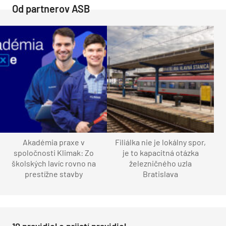
Od partnerov ASB
Akadémia praxe v
Filiálka nie je lokálny spor,
spoločnosti Klimak: Zo
je to kapacitná otázka
školských lavíc rovno na
železničného uzla
prestížne stavby
Bratislava
10 pravidiel o prijatí pravidiel