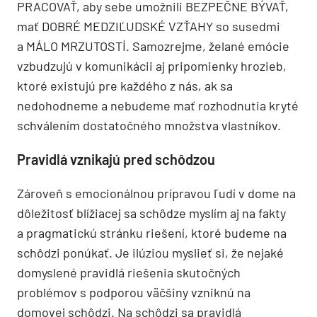
PRACOVAŤ, aby sebe umožnili BEZPEČNE BÝVAŤ,
mať DOBRÉ MEDZIĽUDSKÉ VZŤAHY so susedmi
a MÁLO MRZUTOSTÍ. Samozrejme, želané emócie
vzbudzujú v komunikácii aj pripomienky hrozieb,
ktoré existujú pre každého z nás, ak sa
nedohodneme a nebudeme mať rozhodnutia kryté
schválením dostatočného množstva vlastníkov.
Pravidlá vznikajú pred schôdzou
Zároveň s emocionálnou prípravou ľudí v dome na
dôležitosť blížiacej sa schôdze myslím aj na fakty
a pragmatickú stránku riešení, ktoré budeme na
schôdzi ponúkať. Je ilúziou myslieť si, že nejaké
domyslené pravidlá riešenia skutočných
problémov s podporou väčšiny vzniknú na
domovej schôdzi. Na schôdzi sa pravidlá