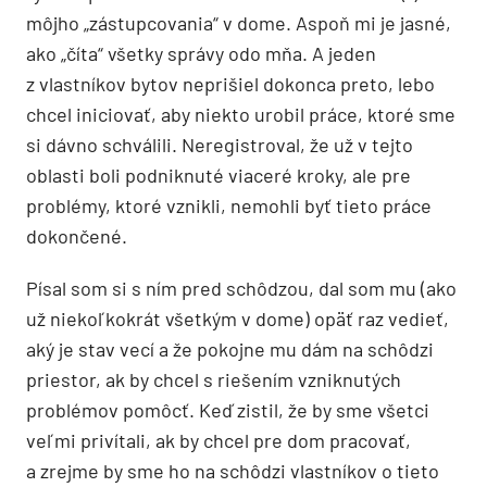
môjho „zástupcovania“ v dome. Aspoň mi je jasné,
ako „číta“ všetky správy odo mňa. A jeden
z vlastníkov bytov neprišiel dokonca preto, lebo
chcel iniciovať, aby niekto urobil práce, ktoré sme
si dávno schválili. Neregistroval, že už v tejto
oblasti boli podniknuté viaceré kroky, ale pre
problémy, ktoré vznikli, nemohli byť tieto práce
dokončené.
Písal som si s ním pred schôdzou, dal som mu (ako
už niekoľkokrát všetkým v dome) opäť raz vedieť,
aký je stav vecí a že pokojne mu dám na schôdzi
priestor, ak by chcel s riešením vzniknutých
problémov pomôcť. Keď zistil, že by sme všetci
veľmi privítali, ak by chcel pre dom pracovať,
a zrejme by sme ho na schôdzi vlastníkov o tieto