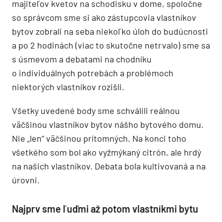
majiteľov kvetov na schodisku v dome, spoločne
so správcom sme si ako zástupcovia vlastníkov
bytov zobrali na seba niekoľko úloh do budúcnosti
a po 2 hodinách (viac to skutočne netrvalo) sme sa
s úsmevom a debatami na chodníku
o individuálnych potrebách a problémoch
niektorých vlastníkov rozišli.
Všetky uvedené body sme schválili reálnou
väčšinou vlastníkov bytov nášho bytového domu.
Nie „len“ väčšinou prítomných. Na konci toho
všetkého som bol ako vyžmýkaný citrón, ale hrdý
na našich vlastníkov. Debata bola kultivovaná a na
úrovni.
Najprv sme ľuďmi až potom vlastníkmi bytu