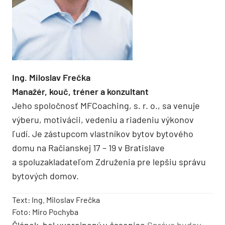
Ing. Miloslav Frečka
Manažér, kouč, tréner a konzultant
Jeho spoločnosť MFCoaching, s. r. o., sa venuje
výberu, motivácii, vedeniu a riadeniu výkonov
ľudí. Je zástupcom vlastníkov bytov bytového
domu na Račianskej 17 – 19 v Bratislave
a spoluzakladateľom Združenia pre lepšiu správu
bytových domov.
Text: Ing. Miloslav Frečka
Foto: Miro Pochyba
Článok bol uverejnený v časopise
Správa budov