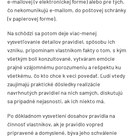
e-mailovej (v elektronickej forme) alebo pre tých,
čo nekomunikujú e-mailom, do poštovej schránky
(v papierovej forme).
Na schôdzi sa potom deje viac-menej
vysvetľovanie detailov pravidiel, spôsobu ich
vzniku, pripomínam vlastníkom fakty o tom, s kým
všetkým boli konzultované, vytváram emócie
prajné vzájomnému porozumeniu a rešpektu ku
všetkému, čo kto chce k veci povedať. Ľudí vtedy
zaujímajú praktické dôsledky realizácie
navrhnutých pravidiel na nich samých, diskutujú
sa prípadné nejasnosti, ak ich niekto má.
Po dôkladnom vysvetlení dosahov pravidla na
činnosť vlastníkov, ak je pravidlo vopred
pripravené a domyslené, býva jeho schválenie