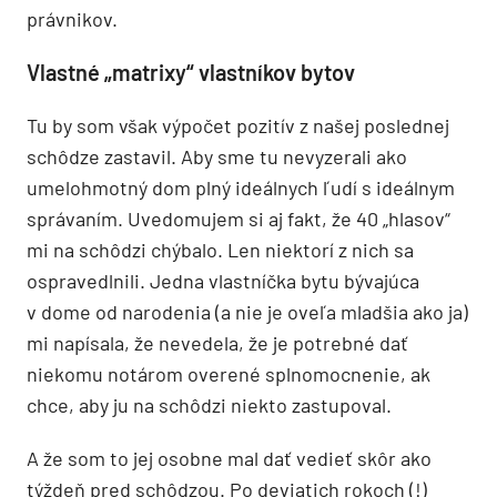
právnikov.
Vlastné „matrixy“ vlastníkov bytov
Tu by som však výpočet pozitív z našej poslednej
schôdze zastavil. Aby sme tu nevyzerali ako
umelohmotný dom plný ideálnych ľudí s ideálnym
správaním. Uvedomujem si aj fakt, že 40 „hlasov“
mi na schôdzi chýbalo. Len niektorí z nich sa
ospravedlnili. Jedna vlastníčka bytu bývajúca
v dome od narodenia (a nie je oveľa mladšia ako ja)
mi napísala, že nevedela, že je potrebné dať
niekomu notárom overené splnomocnenie, ak
chce, aby ju na schôdzi niekto zastupoval.
A že som to jej osobne mal dať vedieť skôr ako
týždeň pred schôdzou. Po deviatich rokoch (!)