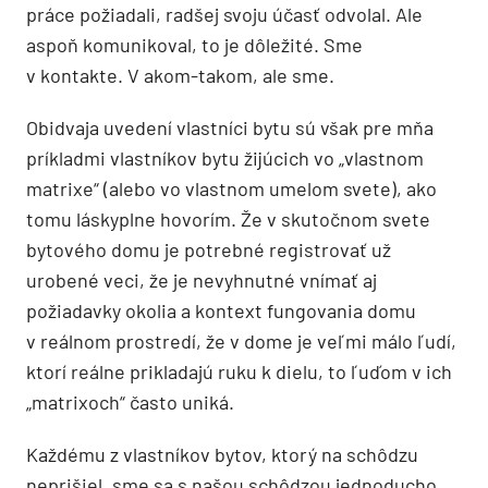
práce požiadali, radšej svoju účasť odvolal. Ale
aspoň komunikoval, to je dôležité. Sme
v kontakte. V akom-takom, ale sme.
Obidvaja uvedení vlastníci bytu sú však pre mňa
príkladmi vlastníkov bytu žijúcich vo „vlastnom
matrixe“ (alebo vo vlastnom umelom svete), ako
tomu láskyplne hovorím. Že v skutočnom svete
bytového domu je potrebné registrovať už
urobené veci, že je nevyhnutné vnímať aj
požiadavky okolia a kontext fungovania domu
v reálnom prostredí, že v dome je veľmi málo ľudí,
ktorí reálne prikladajú ruku k dielu, to ľuďom v ich
„matrixoch“ často uniká.
Každému z vlastníkov bytov, ktorý na schôdzu
neprišiel, sme sa s našou schôdzou jednoducho