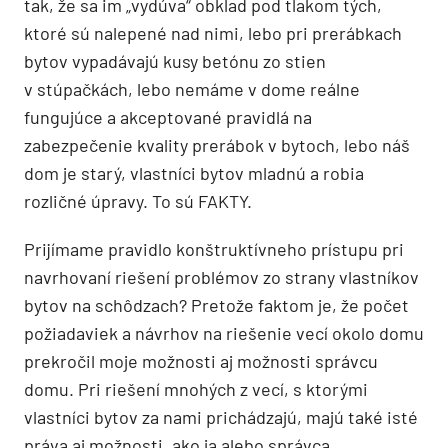
tak, že sa im „vydúva“ obklad pod tlakom tých,
ktoré sú nalepené nad nimi, lebo pri prerábkach
bytov vypadávajú kusy betónu zo stien
v stúpačkách, lebo nemáme v dome reálne
fungujúce a akceptované pravidlá na
zabezpečenie kvality prerábok v bytoch, lebo náš
dom je starý, vlastníci bytov mladnú a robia
rozličné úpravy. To sú FAKTY.
Prijímame pravidlo konštruktívneho prístupu pri
navrhovaní riešení problémov zo strany vlastníkov
bytov na schôdzach? Pretože faktom je, že počet
požiadaviek a návrhov na riešenie vecí okolo domu
prekročil moje možnosti aj možnosti správcu
domu. Pri riešení mnohých z vecí, s ktorými
vlastníci bytov za nami prichádzajú, majú také isté
práva aj možnosti, ako ja alebo správca.