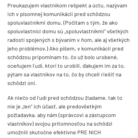
Preukazujem vlastníkom rešpekt a úctu, nazývam
ich v písomnej komunikácii pred schôdzou
spoluvlastníkmi domu. (Počítam s tým, že ako
spoluvlastníci domu sú „spoluvlastníkmi“ všetkých
radostí spojených s bývaním v ňom, ale aj všetkých
jeho problémov.) Ako píšem, v komunikácii pred
schôdzou pripomínam to, čo už bolo urobené,
oceňujem ľudí, ktorí to urobili, ďakujem im za to,
pýtam sa vlastníkov na to, čo by chceli riešiť na
schôdzi oni.
Ak niečo od ľudí pred schôdzou žiadame, tak to
nie je „len“ ich účasť, ale predovšetkým
požiadavka, aby nám (správcovi a zástupcom
vlastníkov) svojou prítomnosťou na schôdzi
umožnili skutočne efektívne PRE NICH