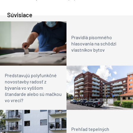
Súvisiace
Pravidlá písomného
hlasovania na schôdzi
vlastníkov bytov
Predstavujú polyfunkčné
novostavby radosť z
bývania vo vyššom
štandarde alebo sú mačkou
vo vreci?
Prehľad tepelných