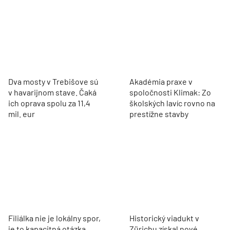
Dva mosty v Trebišove sú
Akadémia praxe v
v havarijnom stave. Čaká
spoločnosti Klimak: Zo
ich oprava spolu za 11,4
školských lavíc rovno na
mil. eur
prestížne stavby
Filiálka nie je lokálny spor,
Historický viadukt v
je to kapacitná otázka
Zürichu získal nové