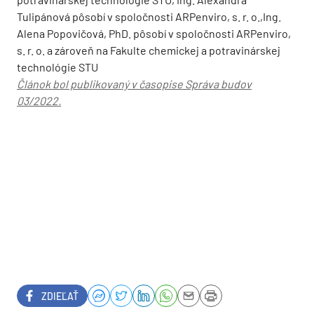
Tulipánová pôsobí v spoločnosti ARPenviro, s. r. o.,Ing.
Alena Popovičová, PhD. pôsobí v spoločnosti ARPenviro,
s. r. o. a zároveň na Fakulte chemickej a potravinárskej
technológie STU
Článok bol publikovaný v časopise Správa budov
03/2022.
ZDIEĽAŤ