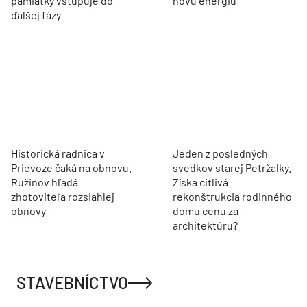
ďalšej fázy
Historická radnica v
Jeden z posledných
Prievoze čaká na obnovu.
svedkov starej Petržalky.
Ružinov hľadá
Získa citlivá
zhotoviteľa rozsiahlej
rekonštrukcia rodinného
obnovy
domu cenu za
architektúru?
STAVEBNÍCTVO