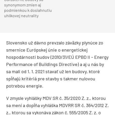
synonymom zmien aj
podmienkou k dosiahnutiu
uhlíkovej neutrality
Slovensko už dávno prevzalo záväzky plynúce zo
smernice Európskej únie o energetickej
hospodárnosti budov (2010/31/EÚ EPBD II – Energy
Performance of Buildings Directive) a aj u nás by
sa mali od 1. 1. 2021 stavať už len budovy, ktoré
spĺňajú kritériá pre stavby s takmer nulovou
potrebou energie.
V zmysle vyhlášky MDV SR č. 35/2020 Z. z., ktorou
sa mení a dopĺňa vyhláška MDVRR SR č. 364/2012 Z.
z., ktorou sa vykonáva zákon č. 555/2005 Z. z. o