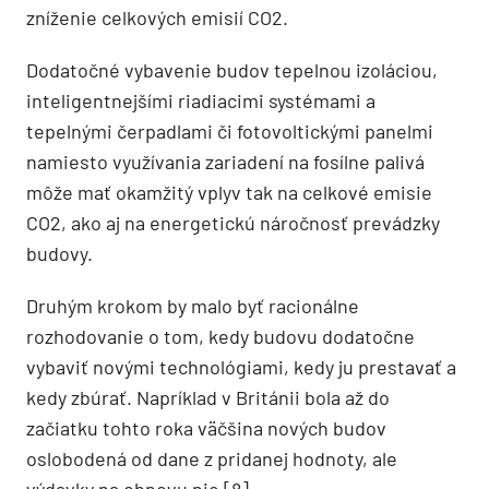
zníženie celkových emisií CO2.
Dodatočné vybavenie budov tepelnou izoláciou,
inteligentnejšími riadiacimi systémami a
tepelnými čerpadlami či fotovoltickými panelmi
namiesto využívania zariadení na fosílne palivá
môže mať okamžitý vplyv tak na celkové emisie
CO2, ako aj na energetickú náročnosť prevádzky
budovy.
Druhým krokom by malo byť racionálne
rozhodovanie o tom, kedy budovu dodatočne
vybaviť novými technológiami, kedy ju prestavať a
kedy zbúrať. Napríklad v Británii bola až do
začiatku tohto roka väčšina nových budov
oslobodená od dane z pridanej hodnoty, ale
výdavky na obnovu nie [8].