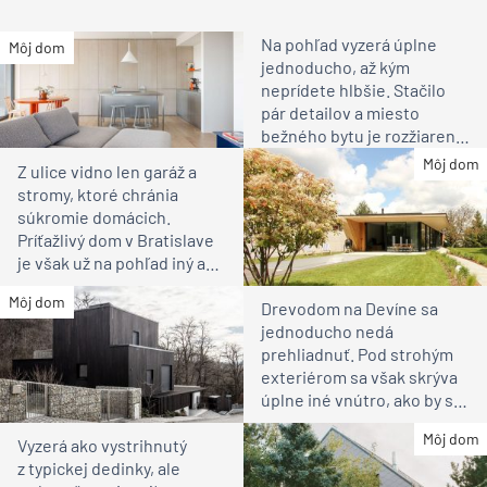
Na pohľad vyzerá úplne
Môj dom
jednoducho, až kým
neprídete hlbšie. Stačilo
pár detailov a miesto
bežného bytu je rozžiarené
bývanie pre rodinu
Môj dom
Z ulice vidno len garáž a
stromy, ktoré chránia
súkromie domácich.
Príťažlivý dom v Bratislave
je však už na pohľad iný ako
susedia
Môj dom
Drevodom na Devíne sa
jednoducho nedá
prehliadnuť. Pod strohým
exteriérom sa však skrýva
úplne iné vnútro, ako by ste
čakali
Môj dom
Vyzerá ako vystrihnutý
z typickej dedinky, ale