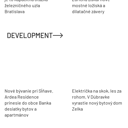
železničného uzla
mostné ložiská a
Bratislava
dilatačné závery
DEVELOPMENT
Nové bývanie pri Sĺňave.
Električka na skok, les za
Ardea Residence
rohom. V Dúbravke
prinesie do obce Banka
vyrastie nový bytový dom
desiatky bytov a
Zelka
apartmánov