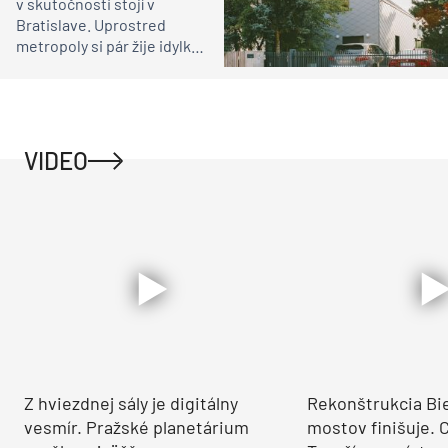
v skutočnosti stojí v
Bratislave. Uprostred
metropoly si pár žije idylku
ako na vidieku
VIDEO
Z hviezdnej sály je digitálny
Rekonštrukcia Bi
vesmír. Pražské planetárium
mostov finišuje. 