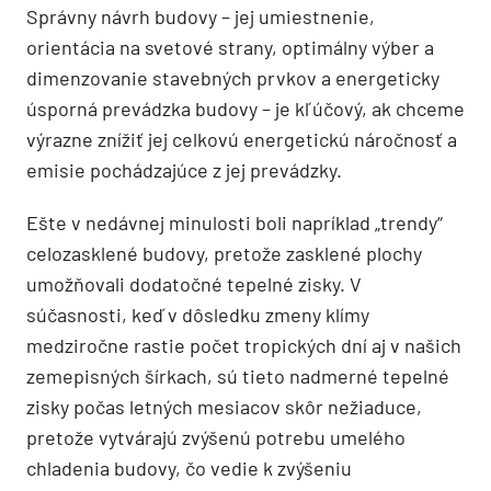
Správny návrh budovy – jej umiestnenie,
orientácia na svetové strany, optimálny výber a
dimenzovanie stavebných prvkov a energeticky
úsporná prevádzka budovy – je kľúčový, ak chceme
výrazne znížiť jej celkovú energetickú náročnosť a
emisie pochádzajúce z jej prevádzky.
Ešte v nedávnej minulosti boli napríklad „trendy“
celozasklené budovy, pretože zasklené plochy
umožňovali dodatočné tepelné zisky. V
súčasnosti, keď v dôsledku zmeny klímy
medziročne rastie počet tropických dní aj v našich
zemepisných šírkach, sú tieto nadmerné tepelné
zisky počas letných mesiacov skôr nežiaduce,
pretože vytvárajú zvýšenú potrebu umelého
chladenia budovy, čo vedie k zvýšeniu