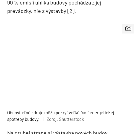
90 % emisií uhlíka budovy pochádza z jej
prevádzky, nie z výstavby [2].
Obnoviteľné zdroje môžu pokryť veľkú časť energetickej
spotreby budovy.
|
Zdroj: Shutterstock
Na druhej strane si výstavba nových budov