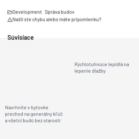
Development
Správa budov
Našli ste chybu alebo máte pripomienku?
Súvisiace
Rýchlotuhnúce lepidlá na
lepenie dlažby
Navrhnite v bytovke
prechod na generálny kľúč
a všetci budú bez starostí