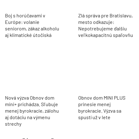
Boj s horúčavami v
Zlá správa pre Bratislavu,
Európe: volanie
mesto odkazuje:
seniorom, zákaz alkoholu
Nepotrebujeme ďalšiu
aj klimatické útočiská
veľkokapacitnú spaľovňu
Nová výzva Obnov dom
Obnov dom MINI PLUS
mini+ prichádza. Sľubuje
prinesie menej
menej byrokracie, zálohu
byrokracie. Výzva sa
aj dotáciu na výmenu
spustí už v lete
strechy