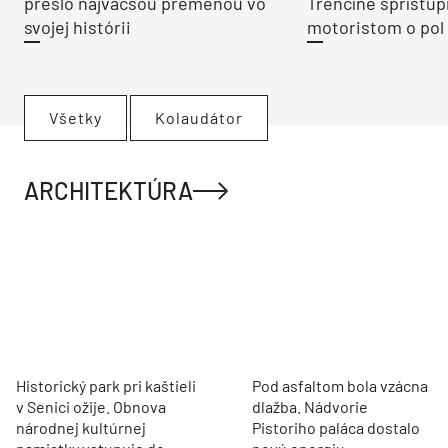
prešlo najväčšou premenou vo
Trenčíne sprístup
svojej histórii
motoristom o pol 
Všetky
Kolaudátor
ARCHITEKTÚRA
Historický park pri kaštieli
Pod asfaltom bola vzácna
v Senici ožije. Obnova
dlažba. Nádvorie
národnej kultúrnej
Pistoriho paláca dostalo
pamiatky vstupuje do
novú energiu