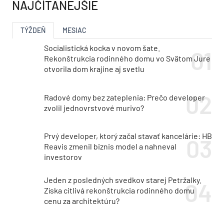
NAJČÍTANEJŠIE
TÝŽDEŇ
MESIAC
Socialistická kocka v novom šate.
Rekonštrukcia rodinného domu vo Svätom Jure
otvorila dom krajine aj svetlu
Radové domy bez zateplenia: Prečo developer
zvolil jednovrstvové murivo?
Prvý developer, ktorý začal stavať kancelárie: HB
Reavis zmenil biznis model a nahneval
investorov
Jeden z posledných svedkov starej Petržalky.
Získa citlivá rekonštrukcia rodinného domu
cenu za architektúru?