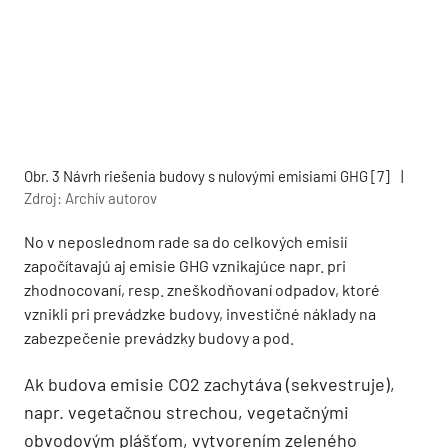
Obr. 3 Návrh riešenia budovy s nulovými emisiami GHG [7]
|
Zdroj: Archív autorov
No v neposlednom rade sa do celkových emisií
započítavajú aj emisie GHG vznikajúce napr. pri
zhodnocovaní, resp. zneškodňovaní odpadov, ktoré
vznikli pri prevádzke budovy, investičné náklady na
zabezpečenie prevádzky budovy a pod.
Ak budova emisie CO2 zachytáva (sekvestruje),
napr. vegetačnou strechou, vegetačnými
obvodovým plášťom, vytvorením zeleného