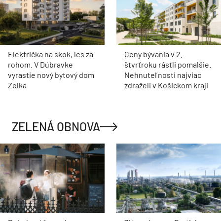
Električka na skok, les za
Ceny bývania v 2.
rohom. V Dúbravke
štvrťroku rástli pomalšie.
vyrastie nový bytový dom
Nehnuteľnosti najviac
Zelka
zdraželi v Košickom kraji
ZELENÁ OBNOVA