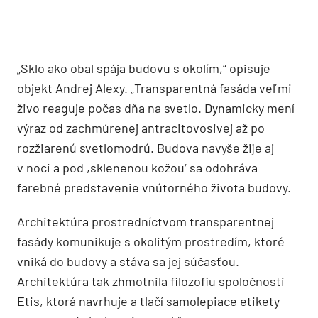
„Sklo ako obal spája budovu s okolím,“ opisuje
objekt Andrej Alexy. „Transparentná fasáda veľmi
živo reaguje počas dňa na svetlo. Dynamicky mení
výraz od zachmúrenej antracitovosivej až po
rozžiarenú svetlomodrú. Budova navyše žije aj
v noci a pod ,sklenenou kožou‘ sa odohráva
farebné predstavenie vnútorného života budovy.
Architektúra prostredníctvom transparentnej
fasády komunikuje s okolitým prostredím, ktoré
vniká do budovy a stáva sa jej súčasťou.
Architektúra tak zhmotnila filozofiu spoločnosti
Etis, ktorá navrhuje a tlačí samolepiace etikety