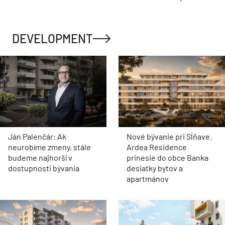
DEVELOPMENT
Ján Palenčár: Ak
Nové bývanie pri Sĺňave.
neurobíme zmeny, stále
Ardea Residence
budeme najhorší v
prinesie do obce Banka
dostupnosti bývania
desiatky bytov a
apartmánov