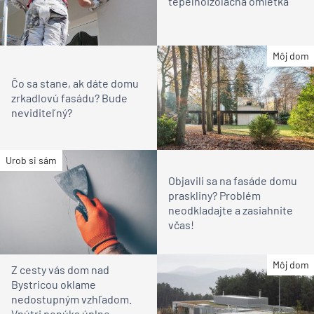
tepelnoizolačná omietka
Môj dom
Čo sa stane, ak dáte domu
zrkadlovú fasádu? Bude
neviditeľný?
Urob si sám
Objavili sa na fasáde domu
praskliny? Problém
neodkladajte a zasiahnite
včas!
Môj dom
Z cesty vás dom nad
Bystricou oklame
nedostupným vzhľadom.
Vnútri ponúka úplne