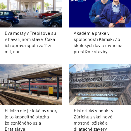
Dva mosty v Trebišove sú
Akadémia praxe v
v havarijnom stave. Čaká
spoločnosti Klimak: Zo
ich oprava spolu za 11,4
školských lavíc rovno na
mil. eur
prestížne stavby
Filiálka nie je lokálny spor,
Historický viadukt v
je to kapacitná otázka
Zürichu získal nové
železničného uzla
mostné ložiská a
Bratislava
dilatačné závery