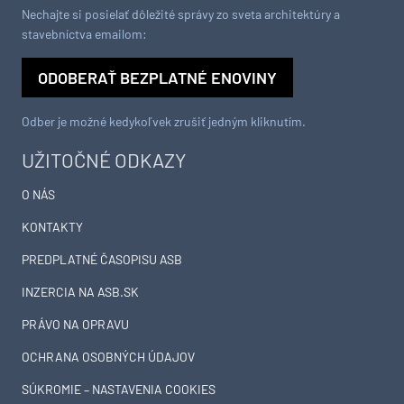
Nechajte si posielať dôležité správy zo sveta architektúry a
stavebníctva emailom:
ODOBERAŤ BEZPLATNÉ ENOVINY
Odber je možné kedykoľvek zrušiť jedným kliknutím.
UŽITOČNÉ ODKAZY
O NÁS
KONTAKTY
PREDPLATNÉ ČASOPISU ASB
INZERCIA NA ASB.SK
PRÁVO NA OPRAVU
OCHRANA OSOBNÝCH ÚDAJOV
SÚKROMIE – NASTAVENIA COOKIES