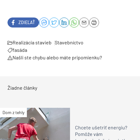
ZDIEĽAŤ
Realizácia stavieb
Stavebníctvo
fasáda
Našli ste chybu alebo máte pripomienku?
Žiadne články
Dom z tehly
Chcete ušetriť energiu?
Pomôže vám