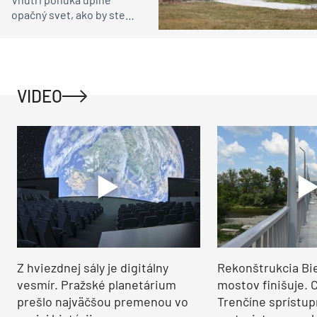
opačný svet, ako by ste
čakali
VIDEO
Z hviezdnej sály je digitálny
Rekonštrukcia Bi
vesmír. Pražské planetárium
mostov finišuje. 
prešlo najväčšou premenou vo
Trenčíne sprístup