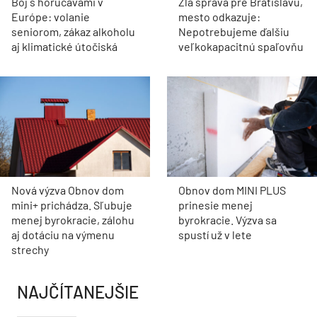
Boj s horúčavami v
Zlá správa pre Bratislavu,
Európe: volanie
mesto odkazuje:
seniorom, zákaz alkoholu
Nepotrebujeme ďalšiu
aj klimatické útočiská
veľkokapacitnú spaľovňu
Nová výzva Obnov dom
Obnov dom MINI PLUS
mini+ prichádza. Sľubuje
prinesie menej
menej byrokracie, zálohu
byrokracie. Výzva sa
aj dotáciu na výmenu
spustí už v lete
strechy
NAJČÍTANEJŠIE