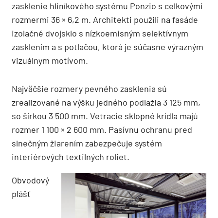
zasklenie hliníkového systému Ponzio s celkovými
rozmermi 36 × 6,2 m. Architekti použili na fasáde
izolačné dvojsklo s nízkoemisným selektívnym
zasklením a s potlačou, ktorá je súčasne výrazným
vizuálnym motívom.
Najväčšie rozmery pevného zasklenia sú
zrealizované na výšku jedného podlažia 3 125 mm,
so šírkou 3 500 mm. Vetracie sklopné krídla majú
rozmer 1 100 × 2 600 mm. Pasívnu ochranu pred
slnečným žiarením zabezpečuje systém
interiérových textilných roliet.
Obvodový
plášť