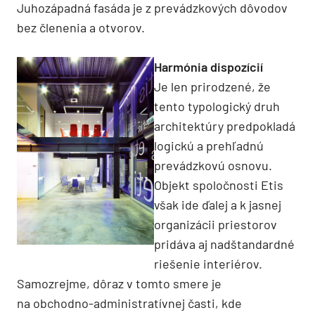
Juhozápadná fasáda je z prevádzkových dôvodov
bez členenia a otvorov.
Harmónia dispozícií
Je len prirodzené, že
tento typologický druh
architektúry predpokladá
logickú a prehľadnú
prevádzkovú osnovu.
Objekt spoločnosti Etis
však ide ďalej a k jasnej
organizácii priestorov
pridáva aj nadštandardné
riešenie interiérov.
Samozrejme, dôraz v tomto smere je
na obchodno-administratívnej časti, kde