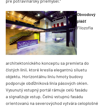
pre potravinársky priemysel.“
Obvodový
plášť
Filozofia
architektonického konceptu sa premieta do
čistých línií, ktoré kreslia elegantnú siluetu
objektu. Horizontálnu líniu hmoty budovy
podporuje obdĺžniková línia pásových okien.
Vysunutý vstupný portál rámuje celú fasádu
a signalizuje vstup. Čelnú vstupnú fasádu
orientovanú na severovýchod vytvára celoplošné