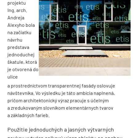
projektu
Ing. arch.
Andreja
Alexyho bola
na začiatku
návrhu
predstava
jednoduchej
škatule, ktorá
je otvorená do
ulice
a prostredníctvom transparentnej fasády oslovuje
návštevníka. Vo výsledku je táto ambícia naplnená,
pričom architektonický výraz pracuje s účelným
a zredukovaným slovníkom elementárnych tvarov
a základných farieb.
Použitie jednoduchých a jasných výtvarných
prvkov vytvára celkový výraz objektu so snahou