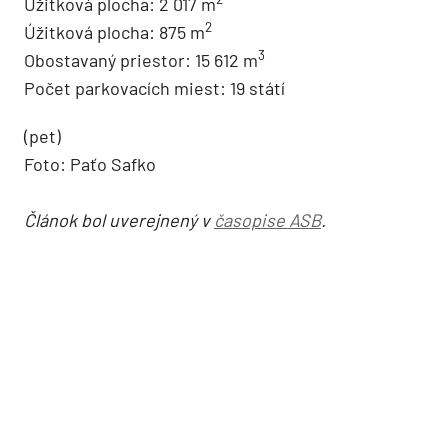
Úžitková plocha: 2 017 m
2
Úžitková plocha: 875 m
3
Obostavaný priestor: 15 612 m
Počet parkovacích miest: 19 státí
(pet)
Foto: Paťo Safko
Článok bol uverejnený v
časopise ASB
.