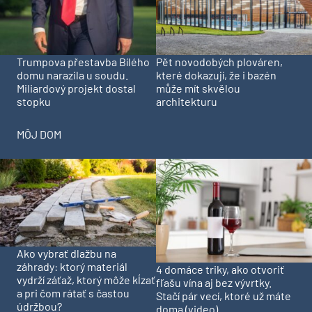
Trumpova přestavba Bílého
Pět novodobých plováren,
domu narazila u soudu.
které dokazují, že i bazén
Miliardový projekt dostal
může mít skvělou
stopku
architekturu
MÔJ DOM
Ako vybrať dlažbu na
záhrady: ktorý materiál
4 domáce triky, ako otvoriť
vydrží záťaž, ktorý môže kĺzať
fľašu vína aj bez vývrtky.
a pri čom rátať s častou
Stačí pár vecí, ktoré už máte
údržbou?
doma (video)