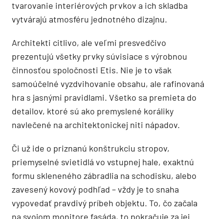
tvarovanie interiérových prvkov a ich skladba
vytvárajú atmosféru jednotného dizajnu.
Architekti citlivo, ale veľmi presvedčivo
prezentujú všetky prvky súvisiace s výrobnou
činnosťou spoločnosti Etis. Nie je to však
samoúčelné vyzdvihovanie obsahu, ale rafinovaná
hra s jasnými pravidlami. Všetko sa premieta do
detailov, ktoré sú ako premyslené koráliky
navlečené na architektonickej niti nápadov.
Či už ide o priznanú konštrukciu stropov,
priemyselné svietidlá vo vstupnej hale, exaktnú
formu skleneného zábradlia na schodisku, alebo
zavesený kovový podhľad – vždy je to snaha
vypovedať pravdivý príbeh objektu. To, čo začala
na svojom monitore fasáda, to pokračuje za jej