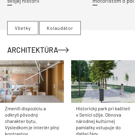
svojej histórii
motoristom o pol 
Všetky
Kolaudátor
ARCHITEKTÚRA
Zmenili dispozíciu a
Historický park pri kaštieli
odkryli pôvodný
v Senici ožije. Obnova
charakter bytu.
národnej kultúrnej
Výsledkom je interiér plný
pamiatky vstupuje do
kontrastov
ďalšej fázy