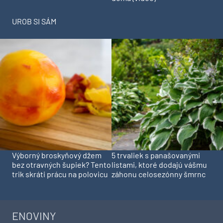
UROB SI SÁM
Výborný broskyňový džem
5 trvaliek s panašovanými
bez otravných šupiek? Tento
listami, ktoré dodajú vášmu
trik skráti prácu na polovicu
záhonu celosezónny šmrnc
ENOVINY