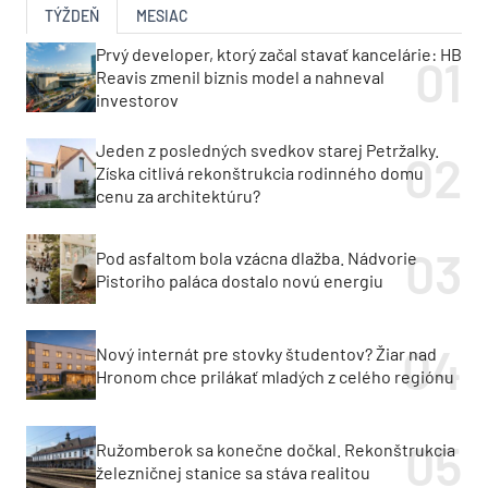
TÝŽDEŇ
MESIAC
Prvý developer, ktorý začal stavať kancelárie: HB
Reavis zmenil biznis model a nahneval
investorov
Jeden z posledných svedkov starej Petržalky.
Získa citlivá rekonštrukcia rodinného domu
cenu za architektúru?
Pod asfaltom bola vzácna dlažba. Nádvorie
Pistoriho paláca dostalo novú energiu
Nový internát pre stovky študentov? Žiar nad
Hronom chce prilákať mladých z celého regiónu
Ružomberok sa konečne dočkal. Rekonštrukcia
železničnej stanice sa stáva realitou