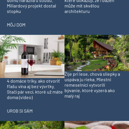
domu narazila u soudu.
které dokazují, že i bazén
Miliardový projekt dostal
může mít skvělou
stopku
architekturu
MÔJ DOM
Žije pri lese, chová sliepky a
uspáva ju rieka. Miestni
4 domáce triky, ako otvoriť
remeselníci vytvorili
fľašu vína aj bez vývrtky.
bývanie, ktoré vyzerá ako
Stačí pár vecí, ktoré už máte
malý raj
doma (video)
UROB SI SÁM