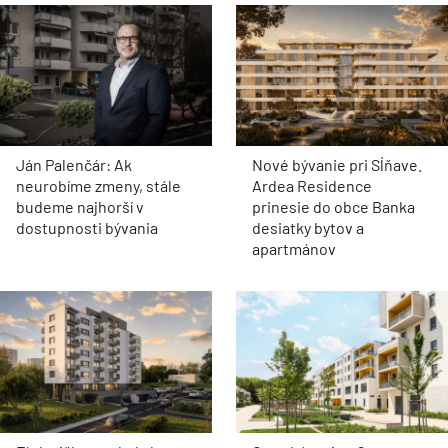
Ján Palenčár: Ak
Nové bývanie pri Sĺňave.
neurobíme zmeny, stále
Ardea Residence
budeme najhorší v
prinesie do obce Banka
dostupnosti bývania
desiatky bytov a
apartmánov