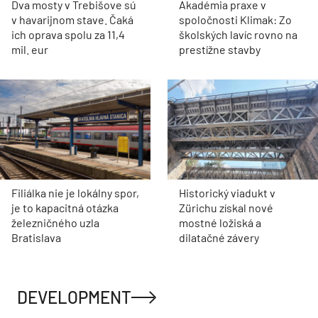
Dva mosty v Trebišove sú
Akadémia praxe v
v havarijnom stave. Čaká
spoločnosti Klimak: Zo
ich oprava spolu za 11,4
školských lavíc rovno na
mil. eur
prestížne stavby
Filiálka nie je lokálny spor,
Historický viadukt v
je to kapacitná otázka
Zürichu získal nové
železničného uzla
mostné ložiská a
Bratislava
dilatačné závery
DEVELOPMENT