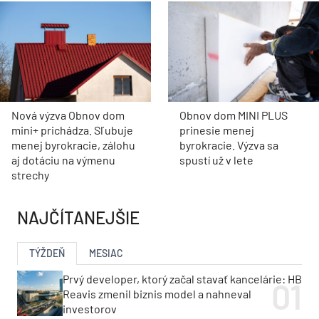
Nová výzva Obnov dom
Obnov dom MINI PLUS
mini+ prichádza. Sľubuje
prinesie menej
menej byrokracie, zálohu
byrokracie. Výzva sa
aj dotáciu na výmenu
spustí už v lete
strechy
NAJČÍTANEJŠIE
TÝŽDEŇ
MESIAC
Prvý developer, ktorý začal stavať kancelárie: HB
Reavis zmenil biznis model a nahneval
investorov