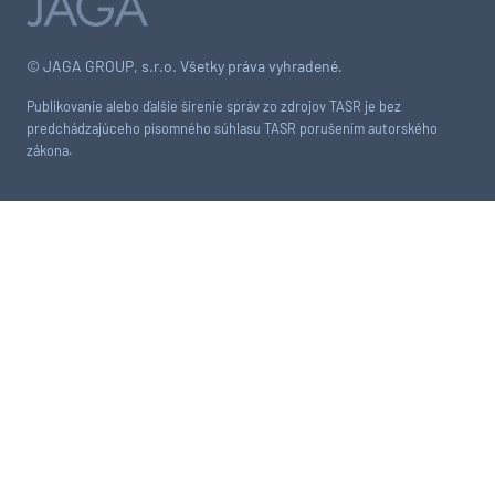
© JAGA GROUP, s.r.o. Všetky práva vyhradené.
Publikovanie alebo ďalšie šírenie správ zo zdrojov TASR je bez
predchádzajúceho písomného súhlasu TASR porušením autorského
zákona.