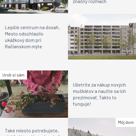
značný rozmach
Lepšie centrum na dosah.
Mesto odsúhlasilo
ukážkový dom pri
Račianskom mýte
Urob si sám
Ušetrite za nákup nových
muškátov a naučte sa ich
prezimovať. Takto to
funguje!
Môj dom
Také miesto potrebujete,