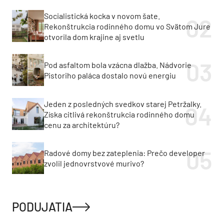
Socialistická kocka v novom šate.
Rekonštrukcia rodinného domu vo Svätom Jure
otvorila dom krajine aj svetlu
Pod asfaltom bola vzácna dlažba. Nádvorie
Pistoriho paláca dostalo novú energiu
Jeden z posledných svedkov starej Petržalky.
Získa citlivá rekonštrukcia rodinného domu
cenu za architektúru?
Radové domy bez zateplenia: Prečo developer
zvolil jednovrstvové murivo?
PODUJATIA