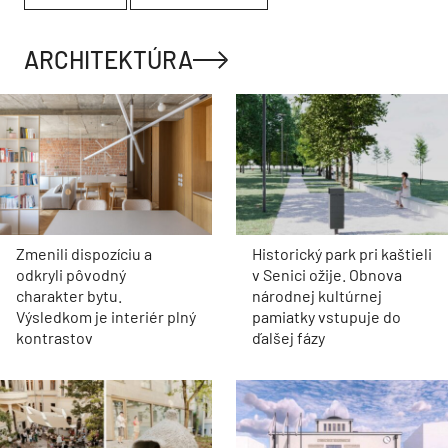
ARCHITEKTÚRA
Zmenili dispozíciu a
Historický park pri kaštieli
odkryli pôvodný
v Senici ožije. Obnova
charakter bytu.
národnej kultúrnej
Výsledkom je interiér plný
pamiatky vstupuje do
kontrastov
ďalšej fázy