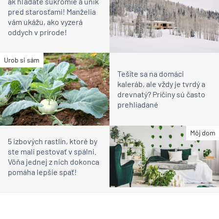
ak hľadáte súkromie a únik
pred starosťami! Manželia
vám ukážu, ako vyzerá
oddych v prírode!
Urob si sám
Tešíte sa na domáci
kaleráb, ale vždy je tvrdý a
drevnatý? Príčiny sú často
prehliadané
Môj dom
5 izbových rastlín, ktoré by
ste mali pestovať v spálni.
Vôňa jednej z nich dokonca
pomáha lepšie spať!