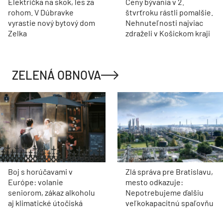
Električka na skok, les za
Ceny bývania v 2.
rohom. V Dúbravke
štvrťroku rástli pomalšie.
vyrastie nový bytový dom
Nehnuteľnosti najviac
Zelka
zdraželi v Košickom kraji
ZELENÁ OBNOVA
Boj s horúčavami v
Zlá správa pre Bratislavu,
Európe: volanie
mesto odkazuje:
seniorom, zákaz alkoholu
Nepotrebujeme ďalšiu
aj klimatické útočiská
veľkokapacitnú spaľovňu