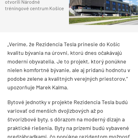
otvorili Národné
tréningové centrum Košice
„Veríme, že Rezidencia Tesla prinesie do Košíc
kvalitu bývania na úrovni, ktorú dnes očakávajú
moderní obyvatelia. Je to projekt, ktorý ponúkne
nielen komfortné bývanie, ale aj pridanú hodnotu v
podobe zelene a kvalitných verejných priestorov,“
upozorňuje Marek Kalma.
Bytové jednotky v projekte Rezidencia Tesla budú
variovať od menších dvojizbových až po
štvorizbové byty, s dôrazom na moderný dizajn a
praktické riešenia. Byty na prízemí budú vybavené
predzáhradkami, čo ponúkne rezidentom možnosť