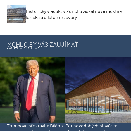
Historický viadukt v Zürichu získal nové mostné
ložiská a dilatačné závery
MOHLO BY VÁS ZAUJÍMAŤ
ASB-PORTAL.CZ
Trumpova přestavba Bílého
Pět novodobých plováren,