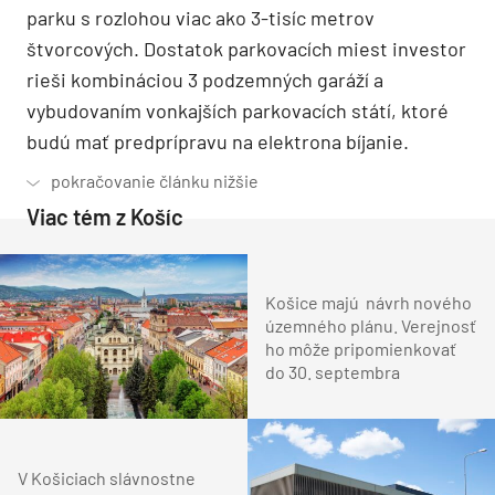
parku s rozlohou viac ako 3-tisíc metrov
štvorcových.
Dostatok parkovacích miest investor
rieši kombináciou 3 podzemných garáží a
vybudovaním vonkajších parkovacích státí, ktoré
budú mať predprípravu na elektrona bíjanie.
Viac tém z Košíc
Košice majú návrh nového
územného plánu. Verejnosť
ho môže pripomienkovať
do 30. septembra
V Košiciach slávnostne