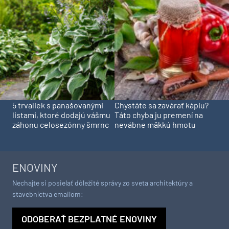
5 trvaliek s panašovanými
Chystáte sa zavárať kápiu?
listami, ktoré dodajú vášmu
Táto chyba ju premení na
záhonu celosezónny šmrnc
nevábne mäkkú hmotu
ENOVINY
Nechajte si posielať dôležité správy zo sveta architektúry a
stavebníctva emailom:
ODOBERAŤ BEZPLATNÉ ENOVINY