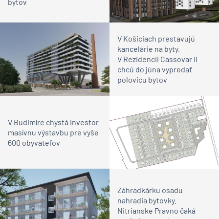
bytov
V Košiciach prestavujú
kancelárie na byty.
V Rezidencii Cassovar II
chcú do júna vypredať
polovicu bytov
V Budimíre chystá investor
masívnu výstavbu pre vyše
600 obyvateľov
Záhradkárku osadu
nahradia bytovky.
Nitrianske Pravno čaká