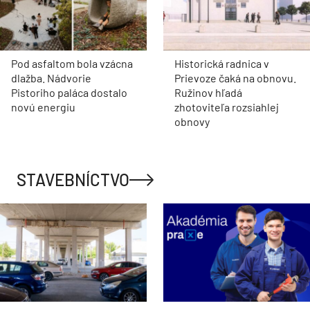
Pod asfaltom bola vzácna
Historická radnica v
dlažba. Nádvorie
Prievoze čaká na obnovu.
Pistoriho paláca dostalo
Ružinov hľadá
novú energiu
zhotoviteľa rozsiahlej
obnovy
STAVEBNÍCTVO