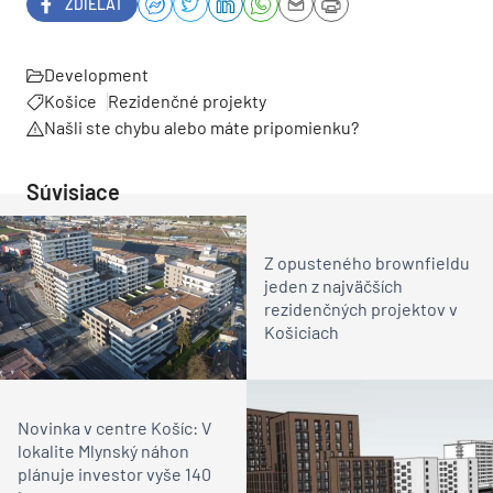
ZDIEĽAŤ
Development
Košice
Rezidenčné projekty
Našli ste chybu alebo máte pripomienku?
Súvisiace
Z opusteného brownfieldu
jeden z najväčších
rezidenčných projektov v
Košiciach
Novinka v centre Košíc: V
lokalite Mlynský náhon
plánuje investor vyše 140