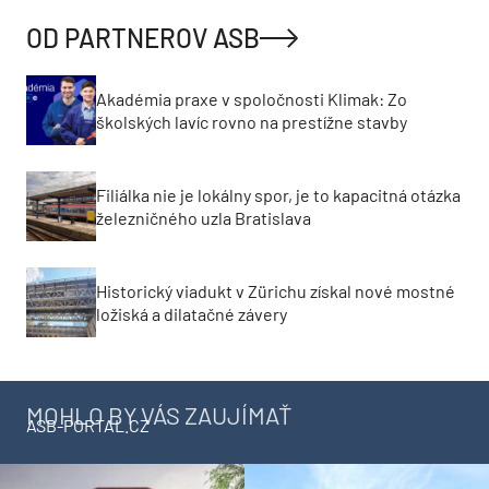
OD PARTNEROV ASB
Akadémia praxe v spoločnosti Klimak: Zo
školských lavíc rovno na prestížne stavby
Filiálka nie je lokálny spor, je to kapacitná otázka
železničného uzla Bratislava
Historický viadukt v Zürichu získal nové mostné
ložiská a dilatačné závery
MOHLO BY VÁS ZAUJÍMAŤ
ASB-PORTAL.CZ