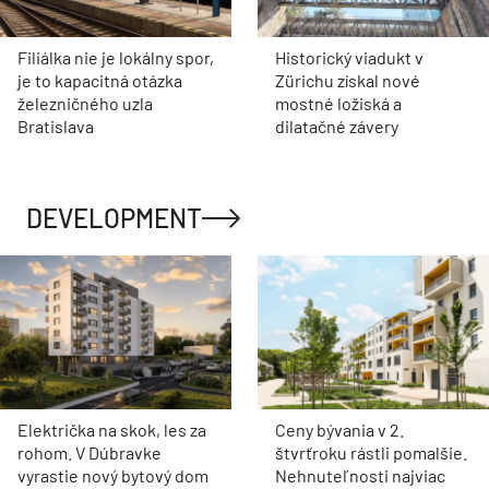
Filiálka nie je lokálny spor,
Historický viadukt v
je to kapacitná otázka
Zürichu získal nové
železničného uzla
mostné ložiská a
Bratislava
dilatačné závery
DEVELOPMENT
Električka na skok, les za
Ceny bývania v 2.
rohom. V Dúbravke
štvrťroku rástli pomalšie.
vyrastie nový bytový dom
Nehnuteľnosti najviac