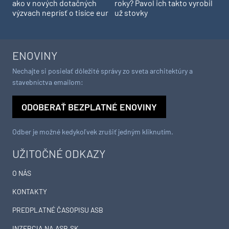
ako v nových dotačných
roky? Pavol ich takto vyrobil
výzvach neprísť o tisíce eur
už stovky
ENOVINY
Nechajte si posielať dôležité správy zo sveta architektúry a
stavebníctva emailom:
ODOBERAŤ BEZPLATNÉ ENOVINY
Odber je možné kedykoľvek zrušiť jedným kliknutím.
UŽITOČNÉ ODKAZY
O NÁS
KONTAKTY
PREDPLATNÉ ČASOPISU ASB
INZERCIA NA ASB.SK