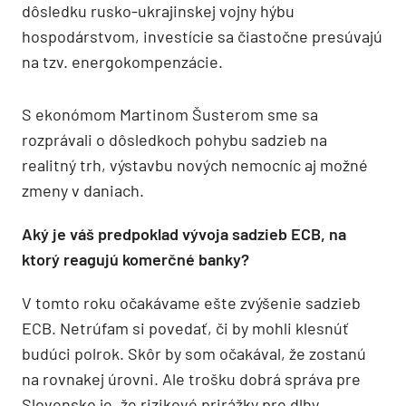
dôsledku rusko-ukrajinskej vojny hýbu
hospodárstvom, investície sa čiastočne presúvajú
na tzv. energokompenzácie.
S ekonómom Martinom Šusterom sme sa
rozprávali o dôsledkoch pohybu sadzieb na
realitný trh, výstavbu nových nemocníc aj možné
zmeny v daniach.
Aký je váš predpoklad vývoja sadzieb ECB, na
ktorý reagujú komerčné banky?
V tomto roku očakávame ešte zvýšenie sadzieb
ECB. Netrúfam si povedať, či by mohli klesnúť
budúci polrok. Skôr by som očakával, že zostanú
na rovnakej úrovni. Ale trošku dobrá správa pre
Slovensko je, že rizikové prirážky pre dlhy