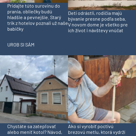
Pridajte túto surovinu do
prania, obliečky budú
Deti odrástli, rodičia majú
hladšie a pevnejšie. Starý
bývanie presne podľa seba.
trik z hotelov poznali už naše
V novom dome je všetko pre
babičky
ich život i návštevy vnúčat
UROB SI SÁM
Chystáte sa zatepľovať
Ako si vyrobiť poctivú
alebo meniť kotol? Návod,
brezovú metlu, ktorá vydrží