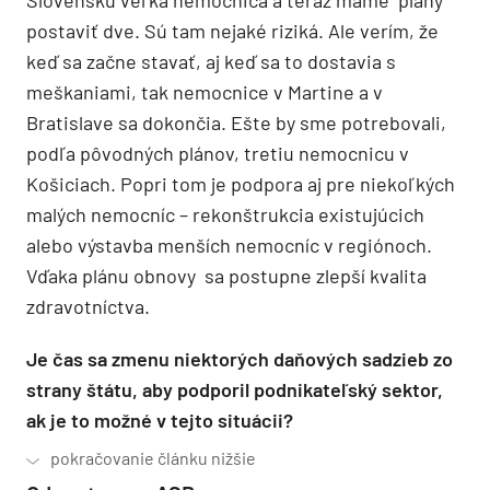
Slovensku veľká nemocnica a teraz máme plány
postaviť dve. Sú tam nejaké riziká. Ale verím, že
keď sa začne stavať, aj keď sa to dostavia s
meškaniami, tak nemocnice v Martine a v
Bratislave sa dokončia. Ešte by sme potrebovali,
podľa pôvodných plánov, tretiu nemocnicu v
Košiciach. Popri tom je podpora aj pre niekoľkých
malých nemocníc – rekonštrukcia existujúcich
alebo výstavba menších nemocníc v regiónoch.
Vďaka plánu obnovy sa postupne zlepší kvalita
zdravotníctva.
Je čas sa zmenu niektorých daňových sadzieb zo
strany štátu, aby podporil podnikateľský sektor,
ak je to možné v tejto situácii?