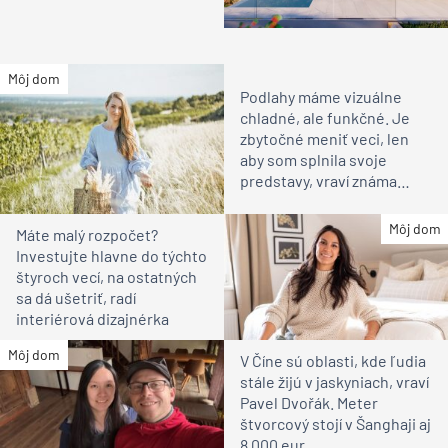
Môj dom
Podlahy máme vizuálne
chladné, ale funkčné. Je
zbytočné meniť veci, len
aby som splnila svoje
predstavy, vraví známa
vinárka
Môj dom
Máte malý rozpočet?
Investujte hlavne do týchto
štyroch vecí, na ostatných
sa dá ušetriť, radí
interiérová dizajnérka
Môj dom
V Číne sú oblasti, kde ľudia
stále žijú v jaskyniach, vraví
Pavel Dvořák. Meter
štvorcový stojí v Šanghaji aj
8 000 eur