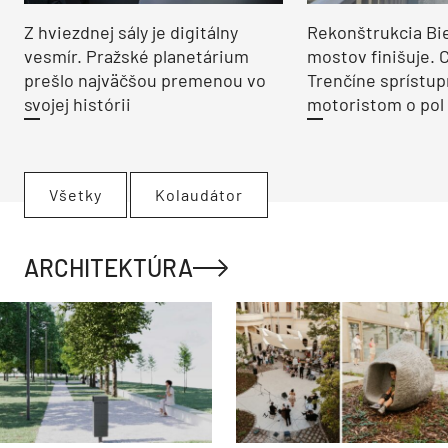
Z hviezdnej sály je digitálny
Rekonštrukcia Bi
vesmír. Pražské planetárium
mostov finišuje. 
prešlo najväčšou premenou vo
Trenčíne sprístup
svojej histórii
motoristom o pol 
Všetky
Kolaudátor
ARCHITEKTÚRA