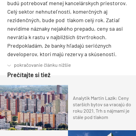
budú potrebovať menej kancelárskych priestorov.
Celý sektor nehnuteľností, komerčných aj
rezidenčných, bude pod tlakom celý rok. Zatiaľ
nevidíme náznaky nejakého prepadu, ceny sa asi
nevrátia k rastu v najbližších štvrťrokoch.
Predpokladám, že banky hľadajú serióznych
developerov, ktorí majú rezervy a skúsenosti.
Prečítajte si tiež
Analytik Martin Lazík: Ceny
starších bytov sa vracajú do
roku 2021. Trh s nájmami je
stále pod tlakom