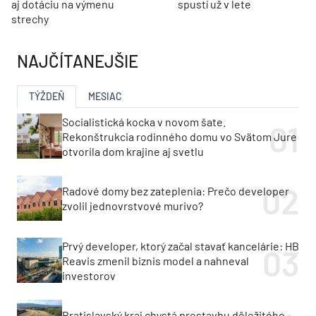
aj dotáciu na výmenu
spustí už v lete
strechy
NAJČÍTANEJŠIE
TÝŽDEŇ
MESIAC
Socialistická kocka v novom šate.
Rekonštrukcia rodinného domu vo Svätom Jure
otvorila dom krajine aj svetlu
Radové domy bez zateplenia: Prečo developer
zvolil jednovrstvové murivo?
Prvý developer, ktorý začal stavať kancelárie: HB
Reavis zmenil biznis model a nahneval
investorov
Bratislavský kraj chystá prestavbu dôležitého