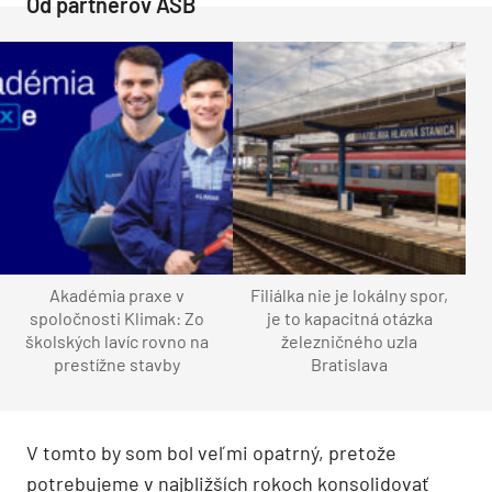
Od partnerov ASB
Akadémia praxe v
Filiálka nie je lokálny spor,
spoločnosti Klimak: Zo
je to kapacitná otázka
školských lavíc rovno na
železničného uzla
prestížne stavby
Bratislava
V tomto by som bol veľmi opatrný, pretože
potrebujeme v najbližších rokoch konsolidovať