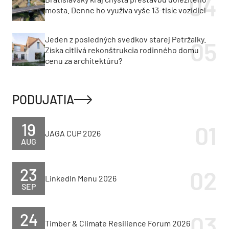
mosta. Denne ho využíva vyše 13-tisíc vozidiel
Jeden z posledných svedkov starej Petržalky.
Získa citlivá rekonštrukcia rodinného domu
cenu za architektúru?
PODUJATIA
19
JAGA CUP 2026
AUG
23
LinkedIn Menu 2026
SEP
24
Timber & Climate Resilience Forum 2026