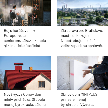
Boj s horúčavami v
Zlá správa pre Bratislavu,
Európe: volanie
mesto odkazuje:
seniorom, zákaz alkoholu
Nepotrebujeme ďalšiu
aj klimatické útočiská
veľkokapacitnú spaľovňu
Nová výzva Obnov dom
Obnov dom MINI PLUS
mini+ prichádza. Sľubuje
prinesie menej
menej byrokracie, zálohu
byrokracie. Výzva sa