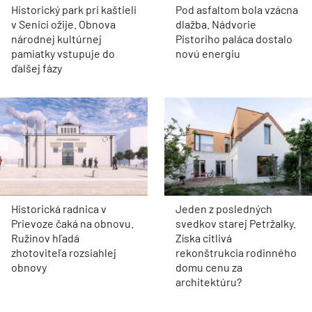
Historický park pri kaštieli
Pod asfaltom bola vzácna
v Senici ožije. Obnova
dlažba. Nádvorie
národnej kultúrnej
Pistoriho paláca dostalo
pamiatky vstupuje do
novú energiu
ďalšej fázy
Historická radnica v
Jeden z posledných
Prievoze čaká na obnovu.
svedkov starej Petržalky.
Ružinov hľadá
Získa citlivá
zhotoviteľa rozsiahlej
rekonštrukcia rodinného
obnovy
domu cenu za
architektúru?