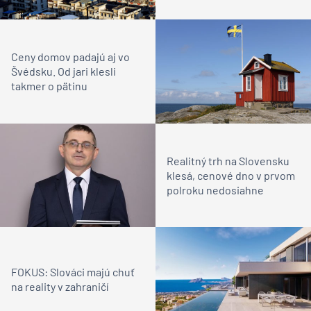
Ceny domov padajú aj vo
Švédsku. Od jari klesli
takmer o pätinu
Realitný trh na Slovensku
klesá, cenové dno v prvom
polroku nedosiahne
FOKUS: Slováci majú chuť
na reality v zahraničí