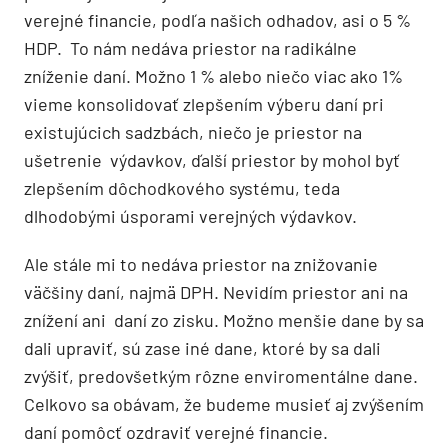
verejné financie, podľa našich odhadov, asi o 5 %
HDP. To nám nedáva priestor na radikálne
zníženie daní. Možno 1 % alebo niečo viac ako 1%
vieme konsolidovať zlepšením výberu daní pri
existujúcich sadzbách, niečo je priestor na
ušetrenie výdavkov, ďalší priestor by mohol byť
zlepšením dôchodkového systému, teda
dlhodobými úsporami verejných výdavkov.
Ale stále mi to nedáva priestor na znižovanie
väčšiny daní, najmä DPH. Nevidím priestor ani na
znížení ani daní zo zisku. Možno menšie dane by sa
dali upraviť, sú zase iné dane, ktoré by sa dali
zvýšiť, predovšetkým rôzne enviromentálne dane.
Celkovo sa obávam, že budeme musieť aj zvýšením
daní pomôcť ozdraviť verejné financie.