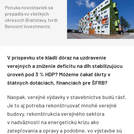
Ponuka novostavieb sa
prepadla vo všetkých
okresoch Bratislavy, tvrdí
Bencont Investments
V príspevku ste kládli dôraz na uzdravenie
verejných a zníženie deficitu na dlh stabilizujúcu
úroveň pod 3 % HDP? Môžeme čakať škrty v
štátnych dotáciách, financiách pre ŠFRB?
Naopak, verejné výdavky v stavebníctve budú rásť.
Je to aj potreba rekonštruovať mnohé verejné
budovy, rekonštrukcia verejného sektora
v nadväznosti na energetickú krízu ako
zatepľovania a opravy a podobne, vo výstavbe sú