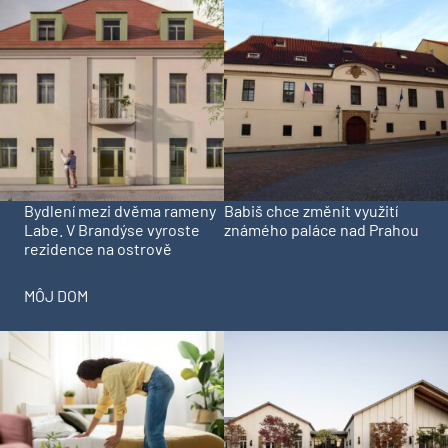
Bydlení mezi dvěma rameny
Babiš chce změnit využití
Labe. V Brandýse vyroste
známého paláce nad Prahou
rezidence na ostrově
MÔJ DOM