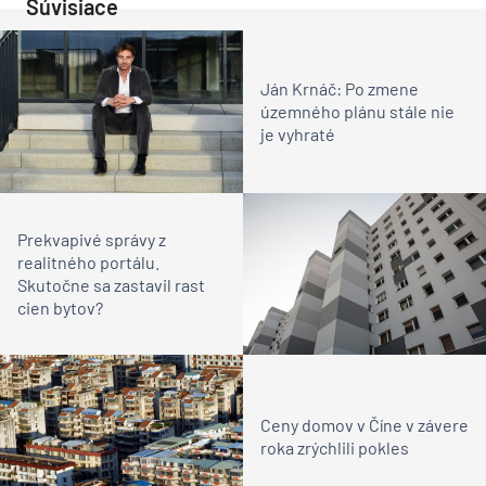
Súvisiace
Ján Krnáč: Po zmene
územného plánu stále nie
je vyhraté
Prekvapivé správy z
realitného portálu.
Skutočne sa zastavil rast
cien bytov?
Ceny domov v Číne v závere
roka zrýchlili pokles