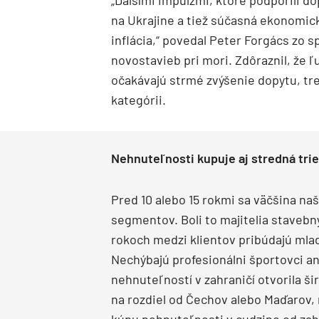
„Ďalšími impulzmi, ktoré podporili dop
na Ukrajine a tiež súčasná ekonomick
inflácia,“ povedal Peter Forgács zo s
novostavieb pri mori. Zdôraznil, že ľ
očakávajú strmé zvýšenie dopytu, tr
kategórii.
Nehnuteľnosti kupuje aj stredná tri
Pred 10 alebo 15 rokmi sa väčšina naš
segmentov. Boli to majitelia stavebn
rokoch medzi klientov pribúdajú mladší
Nechýbajú profesionálni športovci an
nehnuteľností v zahraničí otvorila ši
na rozdiel od Čechov alebo Maďarov,