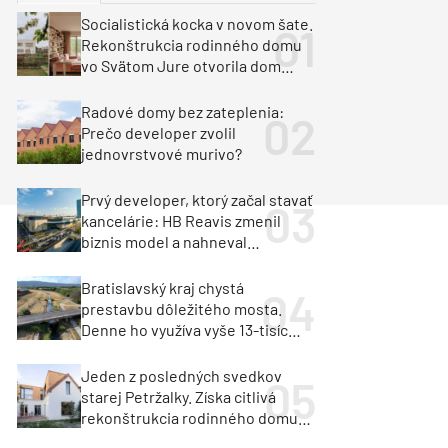
y
Klimatizácia a vetranie
Socialistická kocka v novom šate.
urz Milan Murcka
Rekonštrukcia rodinného domu
vo Svätom Jure otvorila dom
krajine aj svetlu
Radové domy bez zateplenia:
Prečo developer zvolil
jednovrstvové murivo?
Prvý developer, ktorý začal stavať
kancelárie: HB Reavis zmenil
biznis model a nahneval
investorov
Bratislavský kraj chystá
prestavbu dôležitého mosta.
Denne ho využíva vyše 13-tisíc
vozidiel
Jeden z posledných svedkov
starej Petržalky. Získa citlivá
rekonštrukcia rodinného domu
cenu za architektúru?