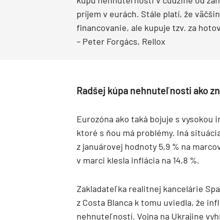
kúpu nehnuteľnosti v cudzine od zah
príjem v eurách. Stále platí, že väčš
financovanie, ale kupuje tzv. za hoto
– Peter Forgács, Rellox
Radšej kúpa nehnuteľnosti ako zn
Eurozóna ako taká bojuje s vysokou in
ktoré s ňou má problémy. Iná situácia 
z januárovej hodnoty 5,9 % na marco
v marci klesla inflácia na 14,8 %.
Zakladateľka realitnej kancelárie S
z Costa Blanca k tomu uviedla, že inf
nehnuteľností. Vojna na Ukrajine vyhn