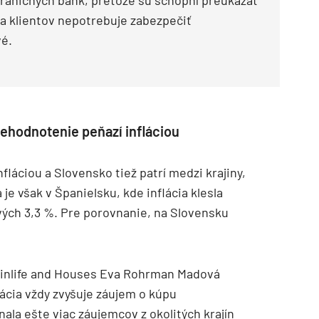
raničných bánk, pretože sú schopní preukázať
ina klientov nepotrebuje zabezpečiť
vé.
ehodnotenie peňazí infláciou
fláciou a Slovensko tiež patrí medzi krajiny,
je však v Španielsku, kde inflácia klesla
vých 3,3 %. Pre porovnanie, na Slovensku
painlife and Houses Eva Rohrman Madová
lácia vždy zvyšuje záujem o kúpu
ala ešte viac záujemcov z okolitých krajín