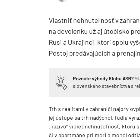
Vlastniť nehnuteľnosť v zahra
na dovolenku už aj útočisko pr
Rusi a Ukrajinci, ktorí spolu vy
Postoj predávajúcich a prenají
Poznáte výhody Klubu ASB?
St
slovenského stavebníctva s r
Trh s realitami v zahraničí najprv ov
jej ústupe sa trh nadýchol, ľudia vyr
„naživo“ vidieť nehnuteľnosť, ktorú 
či v apartmáne pri mori a mohol odti