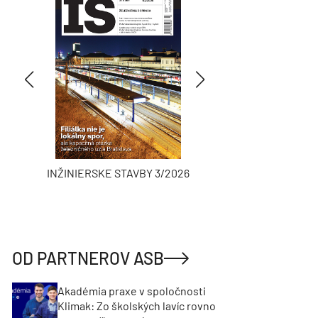
INŽINIERSKE STAVBY 3/2026
ASB
OD PARTNEROV ASB
Akadémia praxe v spoločnosti
Klimak: Zo školských lavíc rovno