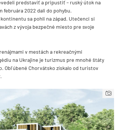
evedeli predstaviť a pripustiť – ruský útok na
m februára 2022 dali do pohybu.
kontinentu sa pohli na západ. Utečenci si
obavách z vývoja bezpečné miesto pre svoje
s prenájmami v mestách a rekreačnými
édiu na Ukrajine je turizmus pre mnohé štáty
ho. Obľúbené Chorvátsko získalo od turistov
.