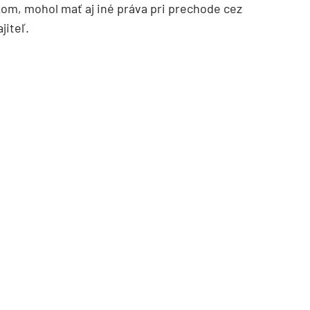
íkom, mohol mať aj iné práva pri prechode cez
jiteľ.
TZB HAUSTECHNIK 3/2026