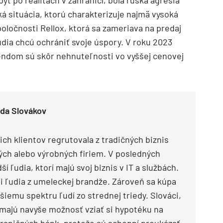
yt po realitách v zahraničí, bola ruská agresia
á situácia, ktorú charakterizuje najmä vysoká
poločnosti Rellox, ktorá sa zameriava na predaj
udia chcú ochrániť svoje úspory. V roku 2023
endom sú skôr nehnuteľnosti vo vyššej cenovej
eda Slovákov
ich klientov regrutovala z tradičných biznis
ých alebo výrobných firiem. V posledných
 ľudia, ktorí majú svoj biznis v IT a službách.
i ľudia z umeleckej brandže. Zároveň sa kúpa
ršiemu spektru ľudí zo strednej triedy. Slováci,
 majú navyše možnosť vziať si hypotéku na