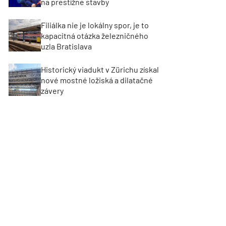
na prestížne stavby
Filiálka nie je lokálny spor, je to
kapacitná otázka železničného
uzla Bratislava
Historický viadukt v Zürichu získal
nové mostné ložiská a dilatačné
závery