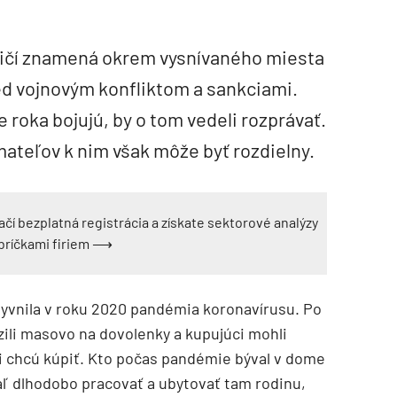
ničí znamená okrem vysnívaného miesta
ed vojnovým konfliktom a sankciami.
še roka bojujú, by o tom vedeli rozprávať.
mateľov k nim však môže byť rozdielny.
ačí bezplatná registrácia a získate sektorové analýzy
ebríčkami firiem ⟶
plyvnila v roku 2020 pandémia koronavírusu. Po
azili masovo na dovolenky a kupujúci mohli
si chcú kúpiť. Kto počas pandémie býval v dome
aľ dlhodobo pracovať a ubytovať tam rodinu,