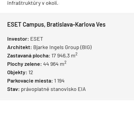
infraštruktúry v okolí.
ESET Campus, Bratislava-Karlova Ves
Investor:
ESET
Architekt:
Bjarke Ingels Group (BIG)
2
Zastavaná plocha:
17 946,3 m
2
Plochy zelene:
44 964 m
Objekty:
12
Parkovacie miesta:
1 194
Stav:
právoplatné stanovisko EIA