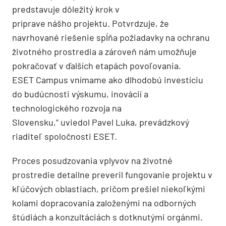
predstavuje dôležitý krok v
príprave nášho projektu. Potvrdzuje, že
navrhované riešenie spĺňa požiadavky na ochranu
životného prostredia a zároveň nám umožňuje
pokračovať v ďalších etapách povoľovania.
ESET Campus vnímame ako dlhodobú investíciu
do budúcnosti výskumu, inovácií a
technologického rozvoja na
Slovensku,“ uviedol Pavel Luka, prevádzkový
riaditeľ spoločnosti ESET.
Proces posudzovania vplyvov na životné
prostredie detailne preveril fungovanie projektu v
kľúčových oblastiach, pričom prešiel niekoľkými
kolami dopracovania založenými na odborných
štúdiách a konzultáciách s dotknutými orgánmi.