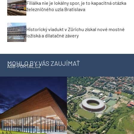
Filiálka nie je lokálny spor, je to kapacitná otázka
železničného uzla Bratislava
Historický viadukt v Zürichu získal nové mostné
ložiská a dilatačné závery
MOHLO BY VÁS ZAUJÍMAŤ
ASB-PORTAL.CZ