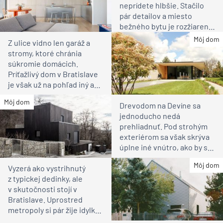
neprídete hlbšie. Stačilo
pár detailov a miesto
bežného bytu je rozžiarené
bývanie pre rodinu
Môj dom
Z ulice vidno len garáž a
stromy, ktoré chránia
súkromie domácich.
Príťažlivý dom v Bratislave
je však už na pohľad iný ako
susedia
Môj dom
Drevodom na Devíne sa
jednoducho nedá
prehliadnuť. Pod strohým
exteriérom sa však skrýva
úplne iné vnútro, ako by ste
čakali
Môj dom
Vyzerá ako vystrihnutý
z typickej dedinky, ale
v skutočnosti stojí v
Bratislave. Uprostred
metropoly si pár žije idylku
ako na vidieku