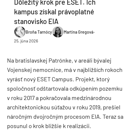
Dôležitý krok pre ESET. Ich
kampus získal právoplatné
stanovisko EIA
Broňa Tarnócy
Martina Gregová
-
25. júna 2026
Na bratislavskej Patrónke, v areáli bývalej
Vojenskej nemocnice, má v najbližších rokoch
vyrásť nový ESET Campus. Projekt, ktorý
spoločnosť odštartovala odkúpením pozemku
v roku 2017 a pokračovala medzinárodnou
architektonickou súťažou v roku 2019, prešiel
náročným dvojročným procesom EIA. Teraz sa
posunul o krok bližšie k realizácii.