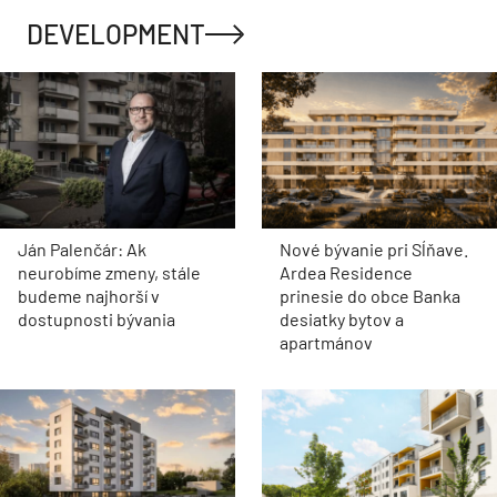
DEVELOPMENT
Ján Palenčár: Ak
Nové bývanie pri Sĺňave.
neurobíme zmeny, stále
Ardea Residence
budeme najhorší v
prinesie do obce Banka
dostupnosti bývania
desiatky bytov a
apartmánov