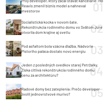
Prvý developer, ktorý začal stavať kancelárie: HB
Reavis zmenil biznis model a nahneval
investorov
Socialistická kocka v novom šate.
Rekonštrukcia rodinného domu vo Svätom Jure
otvorila dom krajine aj svetlu
Pod asfaltom bola vzácna dlažba. Nádvorie
Pistoriho paláca dostalo novú energiu
Jeden z posledných svedkov starej Petržalky.
Získa citlivá rekonštrukcia rodinného domu
cenu za architektúru?
Radové domy bez zateplenia: Prečo developer
zvolil jednovrstvové murivo?