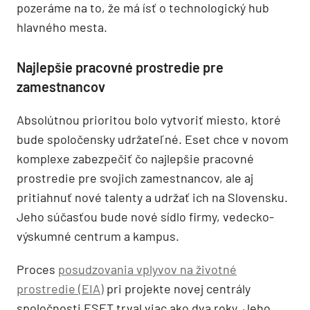
pozeráme na to, že má ísť o technologický hub
hlavného mesta.
Najlepšie pracovné prostredie pre
zamestnancov
Absolútnou prioritou bolo vytvoriť miesto, ktoré
bude spoločensky udržateľné. Eset chce v novom
komplexe zabezpečiť čo najlepšie pracovné
prostredie pre svojich zamestnancov, ale aj
pritiahnuť nové talenty a udržať ich na Slovensku.
Jeho súčasťou bude nové sídlo firmy, vedecko-
výskumné centrum a kampus.
Proces
posudzovania vplyvov na životné
prostredie (EIA)
pri projekte novej centrály
spoločnosti ESET trval viac ako dva roky. Jeho