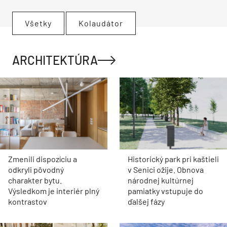
Všetky
Kolaudátor
ARCHITEKTÚRA
Zmenili dispozíciu a
Historický park pri kaštieli
odkryli pôvodný
v Senici ožije. Obnova
charakter bytu.
národnej kultúrnej
Výsledkom je interiér plný
pamiatky vstupuje do
kontrastov
ďalšej fázy