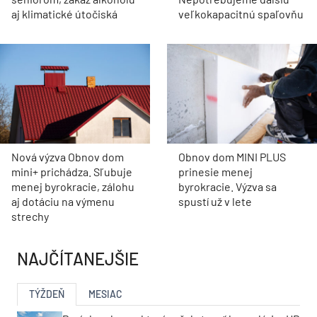
aj klimatické útočiská
veľkokapacitnú spaľovňu
Nová výzva Obnov dom
Obnov dom MINI PLUS
mini+ prichádza. Sľubuje
prinesie menej
menej byrokracie, zálohu
byrokracie. Výzva sa
aj dotáciu na výmenu
spustí už v lete
strechy
NAJČÍTANEJŠIE
TÝŽDEŇ
MESIAC