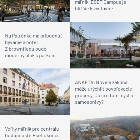
míľnik. ESET Campus je
bližšie k výstavbe
Na Patrónke má pribudnúť
bývanie a hotel.
Z brownfiedu bude
moderný blok s parkom
ANKETA: Novela zákona
môže urýchliť povoľovacie
procesy. Čo si o tom myslia
samosprávy?
Veľký miľník pre centrálu
budúcnosti: Eset ukončil