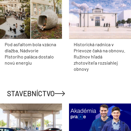
Pod asfaltom bola vzácna
Historická radnica v
dlažba. Nádvorie
Prievoze čaká na obnovu.
Pistoriho paláca dostalo
Ružinov hľadá
novú energiu
zhotoviteľa rozsiahlej
obnovy
STAVEBNÍCTVO