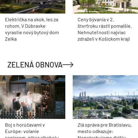
Električka na skok, les za
Ceny bývania v 2.
rohom. V Dúbravke
štvrťroku rástli pomalšie.
vyrastie nový bytový dom
Nehnuteľnosti najviac
Zelka
zdraželi v Košickom kraji
ZELENÁ OBNOVA
Boj s horúčavami v
Zlá správa pre Bratislavu,
Európe: volanie
mesto odkazuje:
seniorom, zákaz alkoholu
Nepotrebujeme ďalšiu