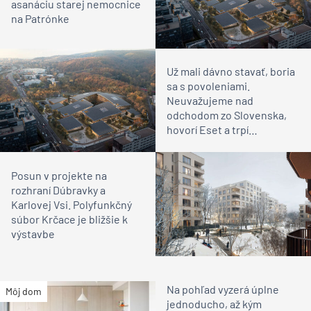
asanáciu starej nemocnice
na Patrónke
Už mali dávno stavať, boria
sa s povoleniami.
Neuvažujeme nad
odchodom zo Slovenska,
hovorí Eset a trpí
slovenskú byrokraciu
Posun v projekte na
rozhraní Dúbravky a
Karlovej Vsi. Polyfunkčný
súbor Krčace je bližšie k
výstavbe
Na pohľad vyzerá úplne
Môj dom
jednoducho, až kým