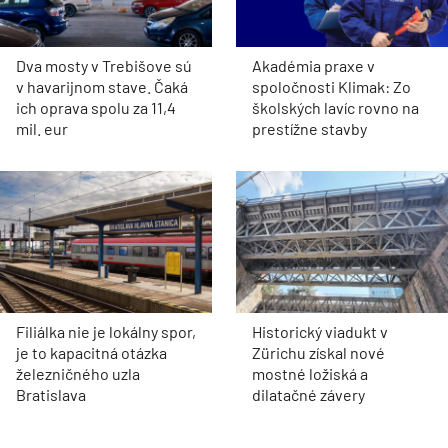
Dva mosty v Trebišove sú
Akadémia praxe v
v havarijnom stave. Čaká
spoločnosti Klimak: Zo
ich oprava spolu za 11,4
školských lavíc rovno na
mil. eur
prestížne stavby
Filiálka nie je lokálny spor,
Historický viadukt v
je to kapacitná otázka
Zürichu získal nové
železničného uzla
mostné ložiská a
Bratislava
dilatačné závery