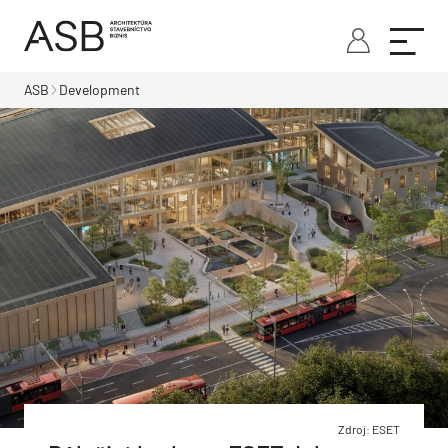
ASB
Development
Zdroj: ESET