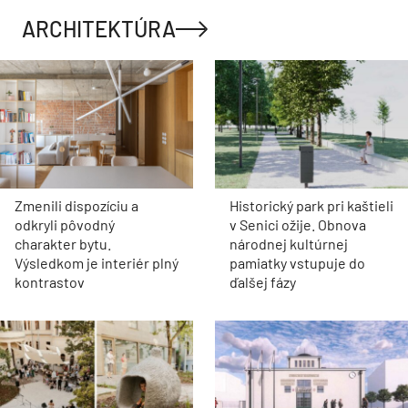
ARCHITEKTÚRA
Zmenili dispozíciu a
Historický park pri kaštieli
odkryli pôvodný
v Senici ožije. Obnova
charakter bytu.
národnej kultúrnej
Výsledkom je interiér plný
pamiatky vstupuje do
kontrastov
ďalšej fázy