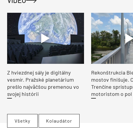
VIDEO
Z hviezdnej sály je digitálny
Rekonštrukcia Bi
vesmír. Pražské planetárium
mostov finišuje. 
prešlo najväčšou premenou vo
Trenčíne sprístup
svojej histórii
motoristom o pol 
Všetky
Kolaudátor