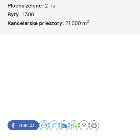
Plocha zelene:
2 ha
Byty:
1 300
2
Kancelárske priestory:
21 000 m
ZDIEĽAŤ