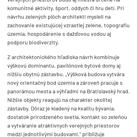
komunitné aktivity, šport, oddych či hru detí. Pri
návrhu zelených plôch architekti mysleli na
zachovanie existujúcej vzrastlej zelene, topografiu
územia, hospodárenie s dažďovou vodou aj
podporu biodiverzity.
Z architektonického hľadiska návrh kombinuje
výškovú dominantu, pavilónové bytové domy aj
nižšiu obytnú zástavbu. „Výšková budova vytvára
nový orientačný bod územia a zároveň pracuje s
panorámou mesta a výhľadmi na Bratislavský hrad.
Nižšie objekty reagujú na charakter okolitej
zástavby. Dôraz je kladený na kvalitu bývania,
dostatok prirodzeného svetla, kontakt so zeleňou
a vytváranie atraktívnych verejných priestorov
medzi jednotlivými budovami,“ približuje