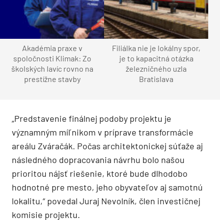
Akadémia praxe v
Filiálka nie je lokálny spor,
spoločnosti Klimak: Zo
je to kapacitná otázka
školských lavíc rovno na
železničného uzla
prestížne stavby
Bratislava
„Predstavenie finálnej podoby projektu je
významným míľnikom v príprave transformácie
areálu Zváračák. Počas architektonickej súťaže aj
následného dopracovania návrhu bolo našou
prioritou nájsť riešenie, ktoré bude dlhodobo
hodnotné pre mesto, jeho obyvateľov aj samotnú
lokalitu,“ povedal Juraj Nevolník, člen investičnej
komisie projektu.