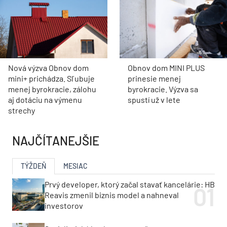
Nová výzva Obnov dom
Obnov dom MINI PLUS
mini+ prichádza. Sľubuje
prinesie menej
menej byrokracie, zálohu
byrokracie. Výzva sa
aj dotáciu na výmenu
spustí už v lete
strechy
NAJČÍTANEJŠIE
TÝŽDEŇ
MESIAC
Prvý developer, ktorý začal stavať kancelárie: HB
Reavis zmenil biznis model a nahneval
investorov