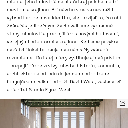
miesta, jeho industriálna história aj poloha medzi
mestom a krajinou. Pri návrhu sme sa nesnažili
vytvoriť úplne novú identitu, ale rozvíjať to, čo robí
Zváračák jedinečným. Zachovali sme významné
stopy minulosti a prepojili ich s novými budovami,
verejnými priestormi a krajinou. Keď sme prvýkrát
navštívili lokalitu, zaujal nás nápis My zváraniu
rozumieme‘. Do istej miery vystihuje aj náš prístup
– prepojiť rôzne vrstvy miesta, históriu, komunitu,
architektúru a prírodu do jedného prirodzene
fungujúceho celku,“ priblížil David West, zakladateľ
a riaditeľ Studio Egret West.