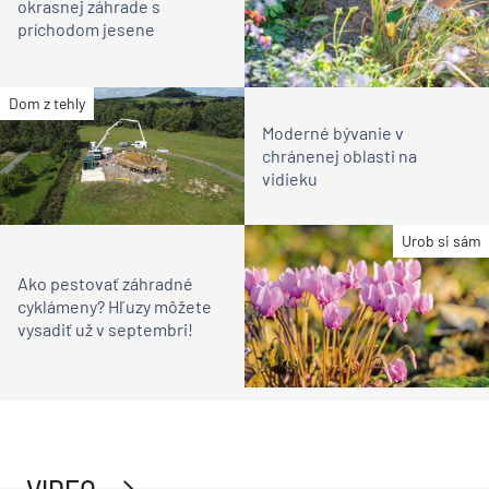
okrasnej záhrade s
príchodom jesene
Dom z tehly
Moderné bývanie v
chránenej oblasti na
vidieku
Urob si sám
Ako pestovať záhradné
cyklámeny? Hľuzy môžete
vysadiť už v septembri!