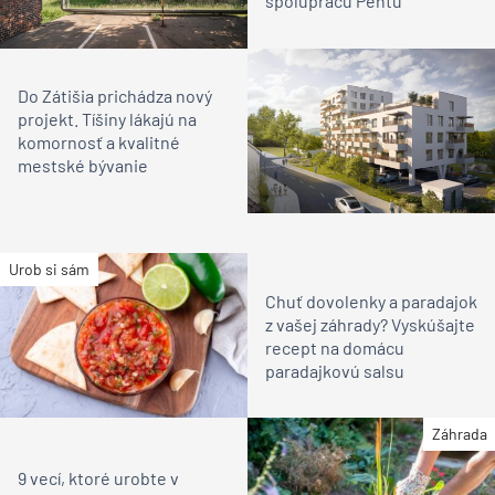
spoluprácu Pentu
Do Zátišia prichádza nový
projekt. Tíšiny lákajú na
komornosť a kvalitné
mestské bývanie
Urob si sám
Chuť dovolenky a paradajok
z vašej záhrady? Vyskúšajte
recept na domácu
paradajkovú salsu
Záhrada
9 vecí, ktoré urobte v