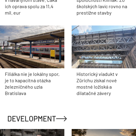
ich oprava spolu za 11,4
školských lavíc rovno na
mil. eur
prestížne stavby
Filiálka nie je lokálny spor,
Historický viadukt v
je to kapacitná otázka
Zürichu získal nové
železničného uzla
mostné ložiská a
Bratislava
dilatačné závery
DEVELOPMENT