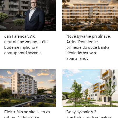
Ján Palenčár: Ak
Nové bývanie pri Sĺňave.
neurobíme zmeny, stále
Ardea Residence
budeme najhorší v
prinesie do obce Banka
dostupnosti bývania
desiatky bytov a
apartmánov
Električka na skok, les za
Ceny bývania v 2.
rohom. V Dúbravke
štvrťroku rástli pomalšie.