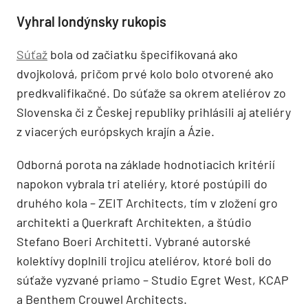
Vyhral londýnsky rukopis
Súťaž
bola od začiatku špecifikovaná ako
dvojkolová, pričom prvé kolo bolo otvorené ako
predkvalifikačné. Do súťaže sa okrem ateliérov zo
Slovenska či z Českej republiky prihlásili aj ateliéry
z viacerých európskych krajín a Ázie.
Odborná porota na základe hodnotiacich kritérií
napokon vybrala tri ateliéry, ktoré postúpili do
druhého kola – ZEIT Architects, tím v zložení gro
architekti a Querkraft Architekten, a štúdio
Stefano Boeri Architetti. Vybrané autorské
kolektívy doplnili trojicu ateliérov, ktoré boli do
súťaže vyzvané priamo – Studio Egret West, KCAP
a Benthem Crouwel Architects.