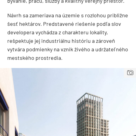
bývanie, prácu, služby a kvalitný verejný priestor.
Návrh sa zameriava na územie s rozlohou približne
šesť hektárov. Predstavené riešenie podľa slov
developera vychádza z charakteru lokality,
rešpektuje jej industriálnu históriu a zároveň
vytvára podmienky na vznik živého a udržateľného
mestského prostredia.