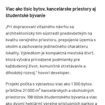
Viac ako tisíc bytov, kancelárske priestory aj
študentské bývanie
„Pri dopracovaní víťazného návrhu sa
architektonický tím sústredil predovšetkým na
kvalitu verejného priestoru, prepojenie územia s
okolím a zachovanie jedinečného charakteru
lokality.
Výsledkom je kompaktná mestská štvrť,
ktorá vytvára prirodzené podmienky pre
každodenný život, komunitné stretávanie a
dlhodobý rozvoj,“ hovorí developer.
Projekt počíta s výstavbou viac ako 1 300 bytov,
približne 21 000 m² kancelárskych a obchodných
priestorov, 198 lôžok študentského bývania a viac
ako dvomi hektármi verejne prístupných parkov a