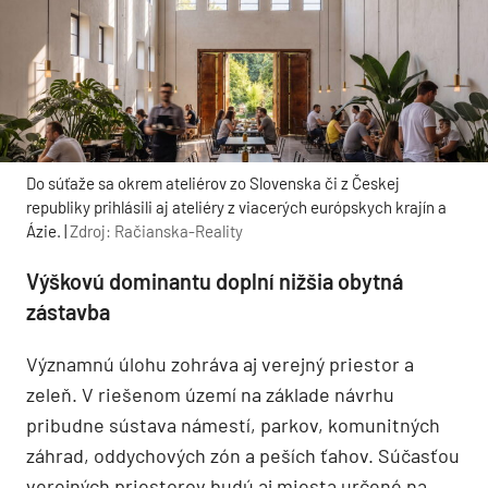
Do súťaže sa okrem ateliérov zo Slovenska či z Českej
republiky prihlásili aj ateliéry z viacerých európskych krajín a
Ázie. |
Zdroj: Račianska-Reality
Výškovú dominantu doplní nižšia obytná
zástavba
Významnú úlohu zohráva aj verejný priestor a
zeleň. V riešenom území na základe návrhu
pribudne sústava námestí, parkov, komunitných
záhrad, oddychových zón a peších ťahov. Súčasťou
verejných priestorov budú aj miesta určené na