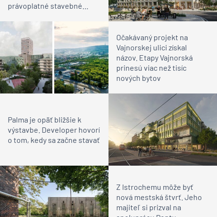
právoplatné stavebné
rozhodnutie
Očakávaný projekt na
Vajnorskej ulici získal
názov. Etapy Vajnorská
prinesú viac než tisíc
nových bytov
Palma je opäť bližšie k
výstavbe. Developer hovorí
o tom, kedy sa začne stavať
Z Istrochemu môže byť
nová mestská štvrť. Jeho
majiteľ si prizval na