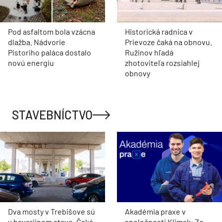
Pod asfaltom bola vzácna
Historická radnica v
dlažba. Nádvorie
Prievoze čaká na obnovu.
Pistoriho paláca dostalo
Ružinov hľadá
novú energiu
zhotoviteľa rozsiahlej
obnovy
STAVEBNÍCTVO
Dva mosty v Trebišove sú
Akadémia praxe v
v havarijnom stave. Čaká
spoločnosti Klimak: Zo