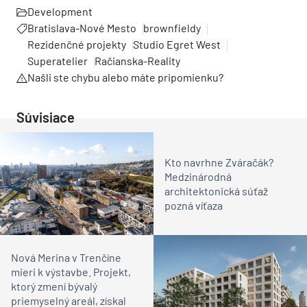
Development
Bratislava-Nové Mesto
brownfieldy
Rezidenčné projekty
Studio Egret West
Superatelier
Račianska-Reality
Našli ste chybu alebo máte pripomienku?
Súvisiace
Kto navrhne Zváračák?
Medzinárodná
architektonická súťaž
pozná víťaza
Nová Merina v Trenčíne
mieri k výstavbe. Projekt,
ktorý zmení bývalý
priemyselný areál, získal