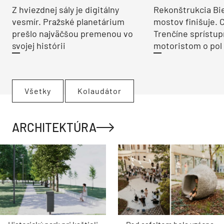
Z hviezdnej sály je digitálny
Rekonštrukcia Bi
vesmír. Pražské planetárium
mostov finišuje. 
prešlo najväčšou premenou vo
Trenčíne sprístup
svojej histórii
motoristom o pol 
Všetky
Kolaudátor
ARCHITEKTÚRA