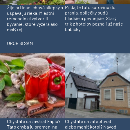
Pridajte túto surovinu do
Žije pri lese, chová sliepky a
prania, obliečky budú
uspáva ju rieka. Miestni
hladšie a pevnejšie. Starý
remeselníci vytvorili
trik z hotelov poznali už naše
bývanie, ktoré vyzerá ako
babičky
malý raj
UROB SI SÁM
Chystáte sa zavárať kápiu?
Chystáte sa zatepľovať
Táto chyba ju premení na
alebo meniť kotol? Návod,