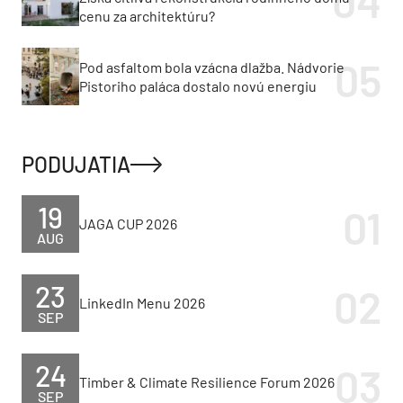
cenu za architektúru?
Pod asfaltom bola vzácna dlažba. Nádvorie
Pistoriho paláca dostalo novú energiu
PODUJATIA
19
JAGA CUP 2026
AUG
23
LinkedIn Menu 2026
SEP
24
Timber & Climate Resilience Forum 2026
SEP