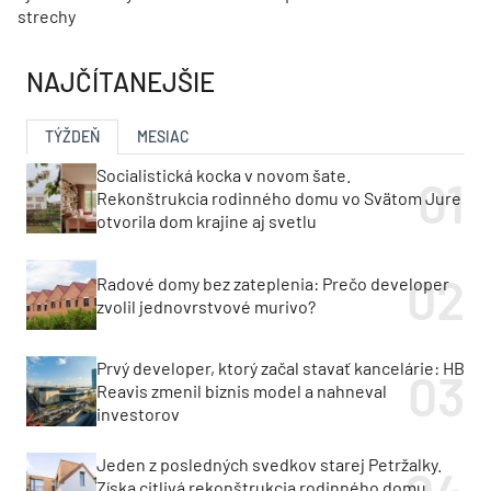
strechy
NAJČÍTANEJŠIE
TÝŽDEŇ
MESIAC
Socialistická kocka v novom šate.
Rekonštrukcia rodinného domu vo Svätom Jure
otvorila dom krajine aj svetlu
Radové domy bez zateplenia: Prečo developer
zvolil jednovrstvové murivo?
Prvý developer, ktorý začal stavať kancelárie: HB
Reavis zmenil biznis model a nahneval
investorov
Jeden z posledných svedkov starej Petržalky.
Získa citlivá rekonštrukcia rodinného domu