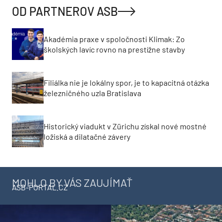
OD PARTNEROV ASB
Akadémia praxe v spoločnosti Klimak: Zo
školských lavíc rovno na prestížne stavby
Filiálka nie je lokálny spor, je to kapacitná otázka
železničného uzla Bratislava
Historický viadukt v Zürichu získal nové mostné
ložiská a dilatačné závery
MOHLO BY VÁS ZAUJÍMAŤ
ASB-PORTAL.CZ