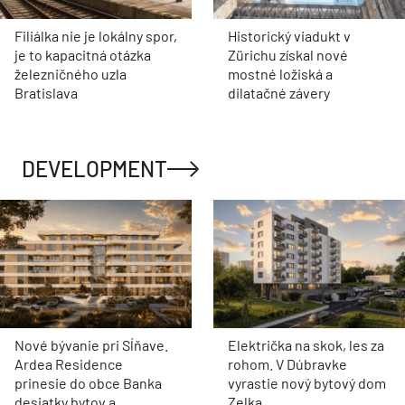
Filiálka nie je lokálny spor,
Historický viadukt v
je to kapacitná otázka
Zürichu získal nové
železničného uzla
mostné ložiská a
Bratislava
dilatačné závery
DEVELOPMENT
Nové bývanie pri Sĺňave.
Električka na skok, les za
Ardea Residence
rohom. V Dúbravke
prinesie do obce Banka
vyrastie nový bytový dom
desiatky bytov a
Zelka