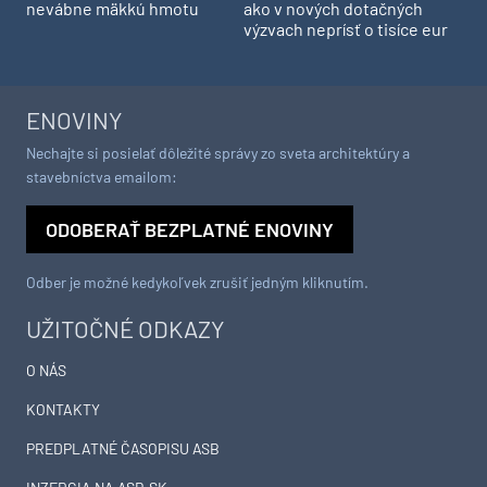
nevábne mäkkú hmotu
ako v nových dotačných
výzvach neprísť o tisíce eur
ENOVINY
Nechajte si posielať dôležité správy zo sveta architektúry a
stavebníctva emailom:
ODOBERAŤ BEZPLATNÉ ENOVINY
Odber je možné kedykoľvek zrušiť jedným kliknutím.
UŽITOČNÉ ODKAZY
O NÁS
KONTAKTY
PREDPLATNÉ ČASOPISU ASB