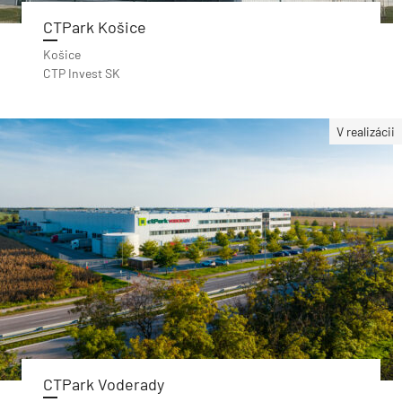
CTPark Košice
Košice
CTP Invest SK
V realizácii
CTPark Voderady