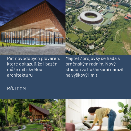
Pět novodobých plováren,
Majitel Zbrojovky se hádá s
které dokazují, že i bazén
brněnským radním. Nový
může mít skvělou
stadion za Lužánkami narazil
architekturu
na výškový limit
MÔJ DOM