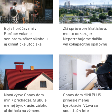
Boj s horúčavami v
Zlá správa pre Bratislavu,
Európe: volanie
mesto odkazuje:
seniorom, zákaz alkoholu
Nepotrebujeme ďalšiu
aj klimatické útočiská
veľkokapacitnú spaľovňu
Nová výzva Obnov dom
Obnov dom MINI PLUS
mini+ prichádza. Sľubuje
prinesie menej
menej byrokracie, zálohu
byrokracie. Výzva sa
aj dotáciu na výmenu
spustí už v lete