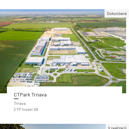
Dokončené
CTPark Trnava
Trnava
CTP Invest SK
V realizácii