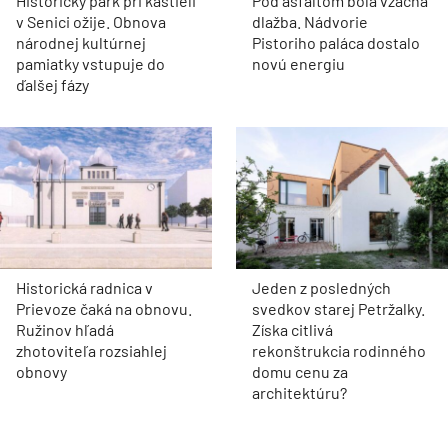
Historický park pri kaštieli
Pod asfaltom bola vzácna
v Senici ožije. Obnova
dlažba. Nádvorie
národnej kultúrnej
Pistoriho paláca dostalo
pamiatky vstupuje do
novú energiu
ďalšej fázy
Historická radnica v
Jeden z posledných
Prievoze čaká na obnovu.
svedkov starej Petržalky.
Ružinov hľadá
Získa citlivá
zhotoviteľa rozsiahlej
rekonštrukcia rodinného
obnovy
domu cenu za
architektúru?