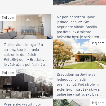
Na pohľad vyzerá úplne
Môj dom
jednoducho, až kým
neprídete hlbšie. Stačilo
pár detailov a miesto
bežného bytu je rozžiarené
bývanie pre rodinu
Môj dom
Z ulice vidno len garáž a
stromy, ktoré chránia
súkromie domácich.
Príťažlivý dom v Bratislave
je však už na pohľad iný ako
susedia
Môj dom
Drevodom na Devíne sa
jednoducho nedá
prehliadnuť. Pod strohým
exteriérom sa však skrýva
úplne iné vnútro, ako by ste
čakali
Môj dom
Vyzerá ako vystrihnutý