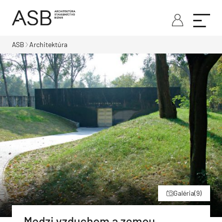
ASB
Architektúra
Galéria
(9)
Medzi vzduchom a zemou,