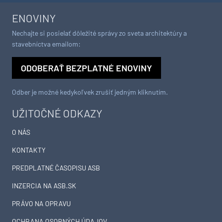
ENOVINY
Nechajte si posielať dôležité správy zo sveta architektúry a
stavebníctva emailom:
ODOBERAŤ BEZPLATNÉ ENOVINY
Odber je možné kedykoľvek zrušiť jedným kliknutím.
UŽITOČNÉ ODKAZY
O NÁS
KONTAKTY
PREDPLATNÉ ČASOPISU ASB
INZERCIA NA ASB.SK
PRÁVO NA OPRAVU
OCHRANA OSOBNÝCH ÚDAJOV