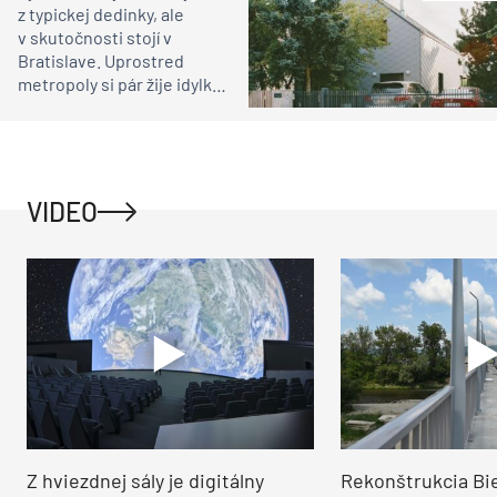
z typickej dedinky, ale
v skutočnosti stojí v
Bratislave. Uprostred
metropoly si pár žije idylku
ako na vidieku
VIDEO
Z hviezdnej sály je digitálny
Rekonštrukcia Bi