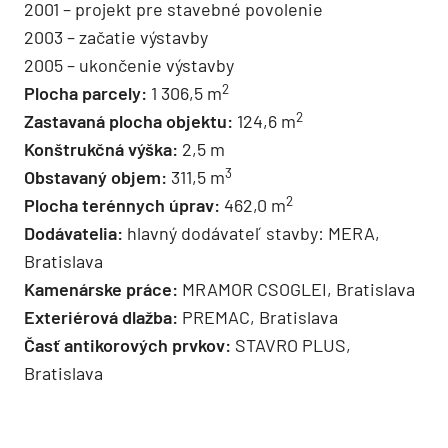
2001 – projekt pre stavebné povolenie
2003 – začatie výstavby
2005 – ukončenie výstavby
2
Plocha parcely:
1 306,5 m
2
Zastavaná plocha objektu:
124,6 m
Konštrukčná výška:
2,5 m
3
Obstavaný objem:
311,5 m
2
Plocha terénnych úprav:
462,0 m
Dodávatelia:
hlavný dodávateľ stavby: MERA,
Bratislava
Kamenárske práce:
MRAMOR CSOGLEI, Bratislava
Exteriérová dlažba:
PREMAC, Bratislava
Časť antikorových prvkov:
STAVRO PLUS,
Bratislava