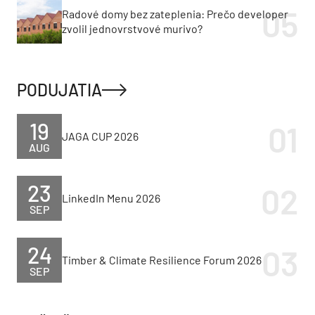
Radové domy bez zateplenia: Prečo developer
zvolil jednovrstvové murivo?
PODUJATIA
19
JAGA CUP 2026
AUG
23
LinkedIn Menu 2026
SEP
24
Timber & Climate Resilience Forum 2026
SEP