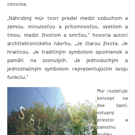
cintorína.
„Náhrobný múr tvorí predel medzi vzduchom a
zemou, minulosťou a prítomnosťou, svetlom a
tmou, medzi životom a smrťou,“ hovoria autori
architektonického návrhu. „Je čiarou života. Je
hranicou. Je tradičným symbolom spomienok a
pamäti na zosnulých. Je jednoduchým a
jednoznačným symbolom reprezentujúcim svoju
funkciu.“
Múr rozdeľuje
koncept na
dve časti:
vstupný
priestor a
samotnú
hrobku.