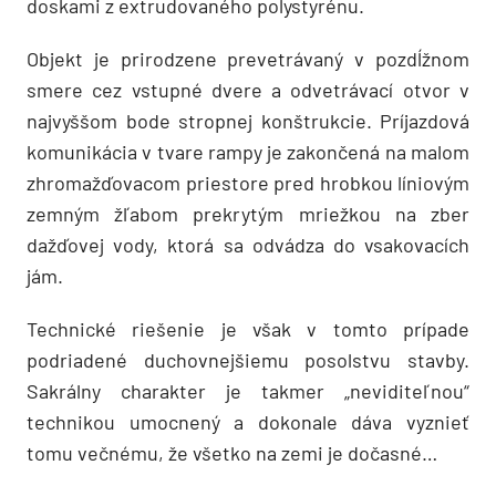
doskami z extrudovaného polystyrénu.
Objekt je prirodzene prevetrávaný v pozdĺžnom
smere cez vstupné dvere a odvetrávací otvor v
najvyššom bode stropnej konštrukcie. Príjazdová
komunikácia v tvare rampy je zakončená na malom
zhromažďovacom priestore pred hrobkou líniovým
zemným žľabom prekrytým mriežkou na zber
dažďovej vody, ktorá sa odvádza do vsakovacích
jám.
Technické riešenie je však v tomto prípade
podriadené duchovnejšiemu posolstvu stavby.
Sakrálny charakter je takmer „neviditeľnou“
technikou umocnený a dokonale dáva vyznieť
tomu večnému, že všetko na zemi je dočasné…