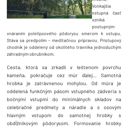
Vonkajšia
vstupná časť
vzniká
postupným
vnáraním polelipsového pôdorysu smerom k vstupu.
Stáva sa predpolím – meditačnou prípravou. Prístupový
chodník je oddelený od okolitého trávnika jednoduchým
záhradným obrubníkom.
Cesta, ktorá sa zrkadlí v leštenom povrchu
kameňa, pokračuje cez múr ďalej… Samotná
hrobka je zatrávnenou mohylou. Od múra je
oddelená funkčným pásom vstupného zádveria s
bočnými vstupmi do minimálnych skladov na
celebračné predmety a náradie a s osovým
hlavným vstupom do samotnej hrobky s
obdĺžnikovým pôdorysom. Formovanie hrobky