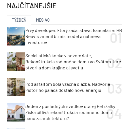
NAJČÍTANEJŠIE
TÝŽDEŇ
MESIAC
Prvý developer, ktorý začal stavať kancelárie: HB
Reavis zmenil biznis model a nahneval
investorov
Socialistická kocka v novom šate.
Rekonštrukcia rodinného domu vo Svätom Jure
otvorila dom krajine aj svetlu
Pod asfaltom bola vzácna dlažba. Nádvorie
Pistoriho paláca dostalo novú energiu
Jeden z posledných svedkov starej Petržalky.
Získa citlivá rekonštrukcia rodinného domu
cenu za architektúru?