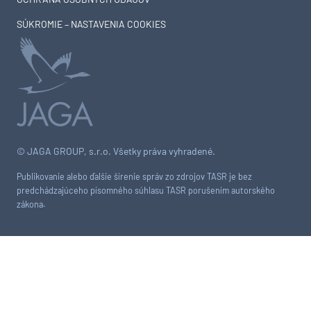
SÚKROMIE – NASTAVENIA COOKIES
© JAGA GROUP, s.r.o. Všetky práva vyhradené.
Publikovanie alebo ďalšie šírenie správ zo zdrojov TASR je bez
predchádzajúceho písomného súhlasu TASR porušením autorského
zákona.