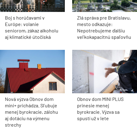
Boj s horúčavami v
Zlá správa pre Bratislavu,
Európe: volanie
mesto odkazuje:
seniorom, zákaz alkoholu
Nepotrebujeme ďalšiu
aj klimatické útočiská
veľkokapacitnú spaľovňu
Nová výzva Obnov dom
Obnov dom MINI PLUS
mini+ prichádza. Sľubuje
prinesie menej
menej byrokracie, zálohu
byrokracie. Výzva sa
aj dotáciu na výmenu
spustí už v lete
strechy