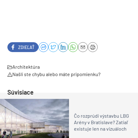
ZDIEĽAŤ
Architektúra
Našli ste chybu alebo máte pripomienku?
Súvisiace
Čo rozprúdi výstavbu LBG
Arény v Bratislave? Zatiaľ
existuje len na vizuáloch