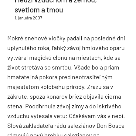
svetlom a tmou
1. januára 2007
Mokré snehové vločky padali na posledné dni
uplynulého roka, ľahký závoj hmlového oparu
vytváral magickú clonu na miestach, kde sa
život stretáva so smrťou. Všade bola priam
hmatateľná pokora pred neotrasiteľným
majestátom kolobehu prírody. Zrazu sa v
zákrute, spoza konárov briez objavila čierna
stena. Poodhrnula závoj zimy a do iskrivého
vzduchu vytesala vetu: Očakávam vás v nebi.
Slová zakladateľa rádu saleziánov Don Bosca
rámcujú novú hrobku saleziánov na