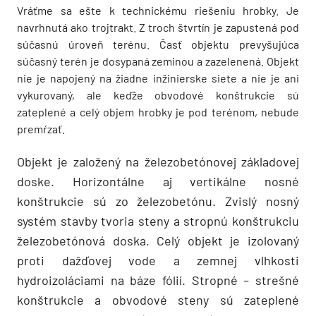
Vráťme sa ešte k technickému riešeniu hrobky. Je
navrhnutá ako trojtrakt. Z troch štvrtín je zapustená pod
súčasnú úroveň terénu. Časť objektu prevyšujúca
súčasný terén je dosypaná zeminou a zazelenená. Objekt
nie je napojený na žiadne inžinierske siete a nie je ani
vykurovaný, ale keďže obvodové konštrukcie sú
zateplené a celý objem hrobky je pod terénom, nebude
premŕzať.
Objekt je založený na železobetónovej základovej
doske. Horizontálne aj vertikálne nosné
konštrukcie sú zo železobetónu. Zvislý nosný
systém stavby tvoria steny a stropnú konštrukciu
železobetónová doska. Celý objekt je izolovaný
proti dažďovej vode a zemnej vlhkosti
hydroizoláciami na báze fólií. Stropné – strešné
konštrukcie a obvodové steny sú zateplené