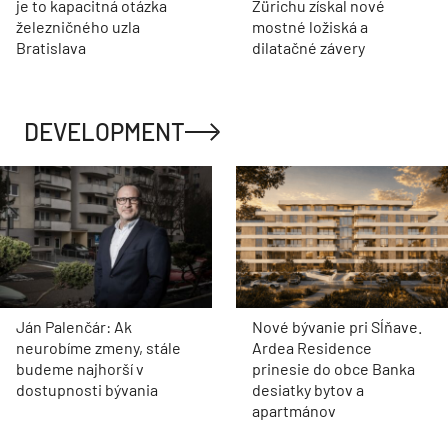
je to kapacitná otázka
Zürichu získal nové
železničného uzla
mostné ložiská a
Bratislava
dilatačné závery
DEVELOPMENT
Ján Palenčár: Ak
Nové bývanie pri Sĺňave.
neurobíme zmeny, stále
Ardea Residence
budeme najhorší v
prinesie do obce Banka
dostupnosti bývania
desiatky bytov a
apartmánov