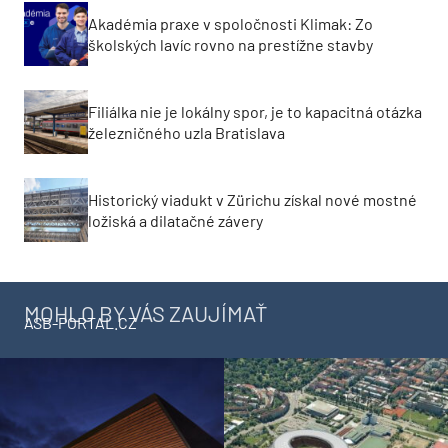
Akadémia praxe v spoločnosti Klimak: Zo
školských lavíc rovno na prestížne stavby
Filiálka nie je lokálny spor, je to kapacitná otázka
železničného uzla Bratislava
Historický viadukt v Zürichu získal nové mostné
ložiská a dilatačné závery
MOHLO BY VÁS ZAUJÍMAŤ
ASB-PORTAL.CZ