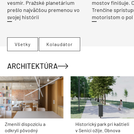
vesmír. Pražské planetárium
mostov finišuje. 
prešlo najväčšou premenou vo
Trenčíne sprístup
svojej histórii
motoristom o pol 
Všetky
Kolaudátor
ARCHITEKTÚRA
Zmenili dispozíciu a
Historický park pri kaštieli
odkryli pôvodný
v Senici ožije. Obnova