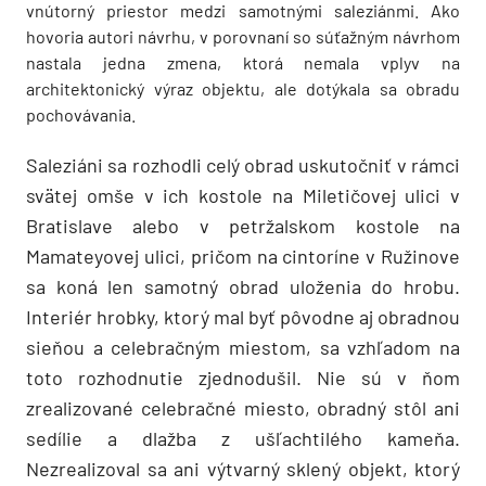
vnútorný priestor medzi samotnými saleziánmi. Ako
hovoria autori návrhu, v porovnaní so súťažným návrhom
nastala jedna zmena, ktorá nemala vplyv na
architektonický výraz objektu, ale dotýkala sa obradu
pochovávania.
Saleziáni sa rozhodli celý obrad uskutočniť v rámci
svätej omše v ich kostole na Miletičovej ulici v
Bratislave alebo v petržalskom kostole na
Mamateyovej ulici, pričom na cintoríne v Ružinove
sa koná len samotný obrad uloženia do hrobu.
Interiér hrobky, ktorý mal byť pôvodne aj obradnou
sieňou a celebračným miestom, sa vzhľadom na
toto rozhodnutie zjednodušil. Nie sú v ňom
zrealizované celebračné miesto, obradný stôl ani
sedílie a dlažba z ušľachtilého kameňa.
Nezrealizoval sa ani výtvarný sklený objekt, ktorý