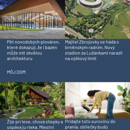
Pět novodobých plováren,
Majitel Zbrojovky se hádá s
které dokazují, že i bazén
brněnským radním. Nový
může mít skvělou
stadion za Lužánkami narazil
architekturu
na výškový limit
MÔJ DOM
Pridajte túto surovinu do
Žije pri lese, chová sliepky a
prania, obliečky budú
uspáva ju rieka. Miestni