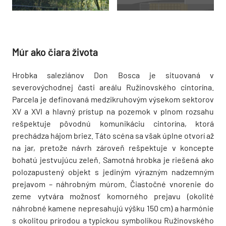
Múr ako čiara života
Hrobka saleziánov Don Bosca je situovaná v
severovýchodnej časti areálu Ružinovského cintorína.
Parcela je definovaná medzikruhovým výsekom sektorov
XV a XVI a hlavný prístup na pozemok v plnom rozsahu
rešpektuje pôvodnú komunikáciu cintorína, ktorá
prechádza hájom briez. Táto scéna sa však úplne otvorí až
na jar, pretože návrh zároveň rešpektuje v koncepte
bohatú jestvujúcu zeleň. Samotná hrobka je riešená ako
polozapustený objekt s jediným výrazným nadzemným
prejavom – náhrobným múrom. Čiastočné vnorenie do
zeme vytvára možnosť komorného prejavu (okolité
náhrobné kamene nepresahujú výšku 150 cm) a harmónie
s okolitou prírodou a typickou symbolikou Ružinovského