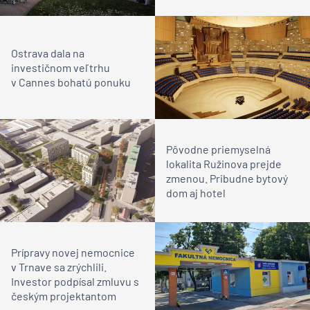
Ostrava dala na
investičnom veľtrhu
v Cannes bohatú ponuku
Pôvodne priemyselná
lokalita Ružinova prejde
zmenou. Pribudne bytový
dom aj hotel
Prípravy novej nemocnice
v Trnave sa zrýchlili.
Investor podpísal zmluvu s
českým projektantom