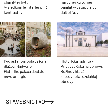
charakter bytu.
národnej kultúrnej
Výsledkom je interiér plný
pamiatky vstupuje do
kontrastov
ďalšej fázy
Pod asfaltom bola vzácna
Historická radnica v
dlažba. Nádvorie
Prievoze čaká na obnovu.
Pistoriho paláca dostalo
Ružinov hľadá
novú energiu
zhotoviteľa rozsiahlej
obnovy
STAVEBNÍCTVO