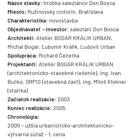
Názov stavby:
hrobka saleziánov Don Bosca
Miesto:
Ružinovský cintorín, Bratislava
Charakteristika:
novostavba
Objednávateľ – investor:
saleziáni Don Bosca
Architekti:
Ateliér BOGÁR KRÁLIK URBAN,
Michal Bogár, Ľubomír Králik, Ľudovít Urban
Spolupráca:
Richard Čečetka
Projektanti:
Ateliér BOGÁR KRÁLIK URBAN
(architektonicko-stavebné riešenie), Ing. Ivan
Bučko, ORPIS (stavebná časť), Ing. Miloš Klokner
(statika)
Začiatok realizácie:
2003
Koniec realizácie:
2005
Chronológia:
2000 – užšia urbanisticko-architektonicko-
výtvarná súťaž – 1. cena