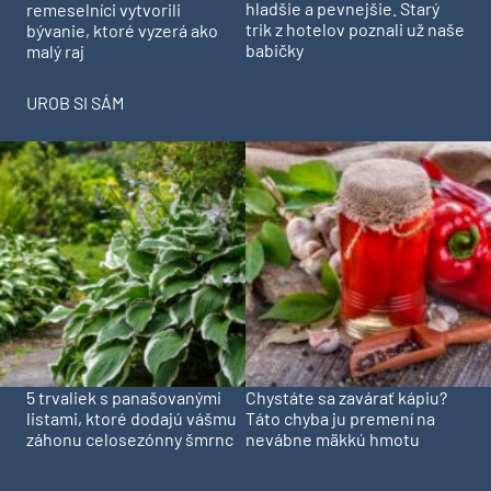
hladšie a pevnejšie. Starý
remeselníci vytvorili
trik z hotelov poznali už naše
bývanie, ktoré vyzerá ako
babičky
malý raj
UROB SI SÁM
5 trvaliek s panašovanými
Chystáte sa zavárať kápiu?
listami, ktoré dodajú vášmu
Táto chyba ju premení na
záhonu celosezónny šmrnc
nevábne mäkkú hmotu