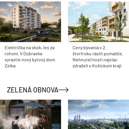
Električka na skok, les za
Ceny bývania v 2.
rohom. V Dúbravke
štvrťroku rástli pomalšie.
vyrastie nový bytový dom
Nehnuteľnosti najviac
Zelka
zdraželi v Košickom kraji
ZELENÁ OBNOVA