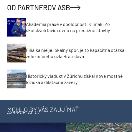
OD PARTNEROV ASB
Akadémia praxe v spoločnosti Klimak: Zo
školských lavíc rovno na prestížne stavby
Filiálka nie je lokálny spor, je to kapacitná otázka
železničného uzla Bratislava
Historický viadukt v Zürichu získal nové mostné
ložiská a dilatačné závery
MOHLO BY VÁS ZAUJÍMAŤ
ASB-PORTAL.CZ