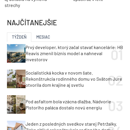
strechy
NAJČÍTANEJŠIE
TÝŽDEŇ
MESIAC
Prvý developer, ktorý začal stavať kancelárie: HB
Reavis zmenil biznis model a nahneval
investorov
Socialistická kocka v novom šate.
Rekonštrukcia rodinného domu vo Svätom Jure
otvorila dom krajine aj svetlu
Pod asfaltom bola vzácna dlažba. Nádvorie
Pistoriho paláca dostalo novú energiu
Jeden z posledných svedkov starej Petržalky.
Získa citlivá rekonštrukcia rodinného domu