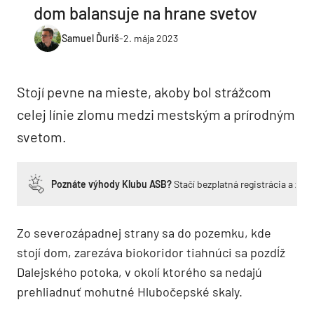
dom balansuje na hrane svetov
Samuel Ďuriš
-
2. mája 2023
Stojí pevne na mieste, akoby bol strážcom
celej línie zlomu medzi mestským a prírodným
svetom.
Poznáte výhody Klubu ASB?
Stačí bezplatná registrácia a zí
Zo severozápadnej strany sa do pozemku, kde
stojí dom, zarezáva biokoridor tiahnúci sa pozdĺž
Dalejského potoka, v okolí ktorého sa nedajú
prehliadnuť mohutné Hlubočepské skaly.