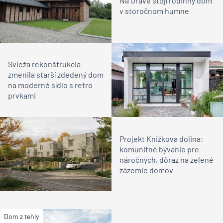
Na Orave stojí rodinný dom
v storočnom humne
Svieža rekonštrukcia
zmenila starší zdedený dom
na moderné sídlo s retro
prvkami
Projekt Knižkova dolina:
komunitné bývanie pre
náročných, dôraz na zelené
zázemie domov
Dom z tehly