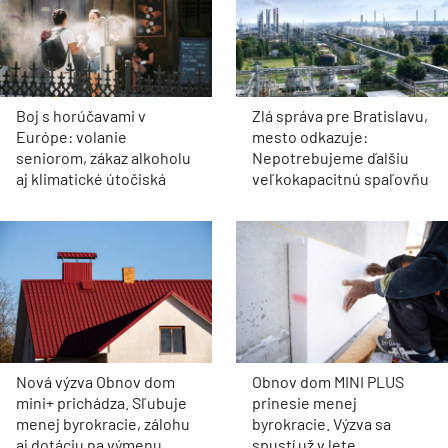
Boj s horúčavami v
Zlá správa pre Bratislavu,
Európe: volanie
mesto odkazuje:
seniorom, zákaz alkoholu
Nepotrebujeme ďalšiu
aj klimatické útočiská
veľkokapacitnú spaľovňu
Nová výzva Obnov dom
Obnov dom MINI PLUS
mini+ prichádza. Sľubuje
prinesie menej
menej byrokracie, zálohu
byrokracie. Výzva sa
aj dotáciu na výmenu
spustí už v lete