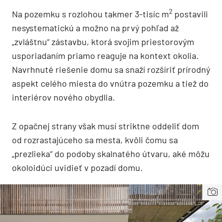
2
Na pozemku s rozlohou takmer 3-tisíc m
postavili
nesystematickú a možno na prvý pohľad až
„zvláštnu“ zástavbu, ktorá svojim priestorovým
usporiadaním priamo reaguje na kontext okolia.
Navrhnuté riešenie domu sa snaží rozšíriť prírodný
aspekt celého miesta do vnútra pozemku a tiež do
interiérov nového obydlia.
Z opačnej strany však musí striktne oddeliť dom
od rozrastajúceho sa mesta, kvôli čomu sa
„prezlieka“ do podoby skalnatého útvaru, aké môžu
okoloidúci uvidieť v pozadí domu.