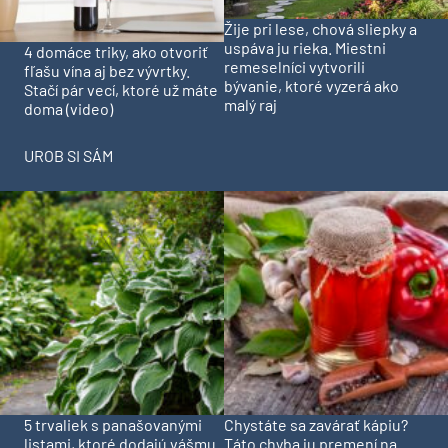
Žije pri lese, chová sliepky a
uspáva ju rieka. Miestni
4 domáce triky, ako otvoriť
remeselníci vytvorili
fľašu vína aj bez vývrtky.
bývanie, ktoré vyzerá ako
Stačí pár vecí, ktoré už máte
malý raj
doma (video)
UROB SI SÁM
5 trvaliek s panašovanými
Chystáte sa zavárať kápiu?
listami, ktoré dodajú vášmu
Táto chyba ju premení na