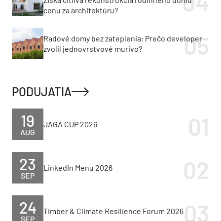
cenu za architektúru?
Radové domy bez zateplenia: Prečo developer
zvolil jednovrstvové murivo?
PODUJATIA
19
JAGA CUP 2026
AUG
23
LinkedIn Menu 2026
SEP
24
Timber & Climate Resilience Forum 2026
SEP