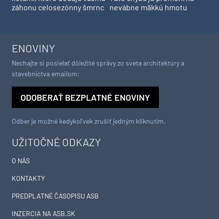
záhonu celosezónny šmrnc
nevábne mäkkú hmotu
ENOVINY
Nechajte si posielať dôležité správy zo sveta architektúry a
stavebníctva emailom:
ODOBERAŤ BEZPLATNÉ ENOVINY
Odber je možné kedykoľvek zrušiť jedným kliknutím.
UŽITOČNÉ ODKAZY
O NÁS
KONTAKTY
PREDPLATNÉ ČASOPISU ASB
INZERCIA NA ASB.SK