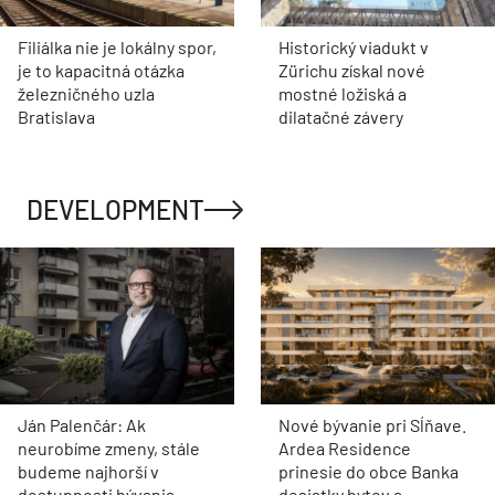
Filiálka nie je lokálny spor,
Historický viadukt v
je to kapacitná otázka
Zürichu získal nové
železničného uzla
mostné ložiská a
Bratislava
dilatačné závery
DEVELOPMENT
Ján Palenčár: Ak
Nové bývanie pri Sĺňave.
neurobíme zmeny, stále
Ardea Residence
budeme najhorší v
prinesie do obce Banka
dostupnosti bývania
desiatky bytov a