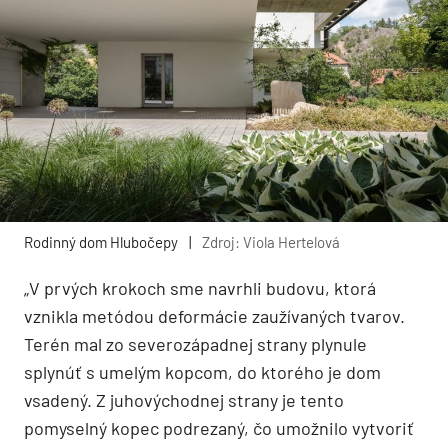
Rodinný dom Hlubočepy
|
Zdroj: Viola Hertelová
„V prvých krokoch sme navrhli budovu, ktorá
vznikla metódou deformácie zaužívaných tvarov.
Terén mal zo severozápadnej strany plynule
splynúť s umelým kopcom, do ktorého je dom
vsadený. Z juhovýchodnej strany je tento
pomyselný kopec podrezaný, čo umožnilo vytvoriť