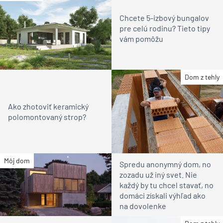
Chcete 5-izbový bungalov
pre celú rodinu? Tieto tipy
vám pomôžu
Dom z tehly
Ako zhotoviť keramický
polomontovaný strop?
Môj dom
Spredu anonymný dom, no
zozadu už iný svet. Nie
každý by tu chcel stavať, no
domáci získali výhľad ako
na dovolenke