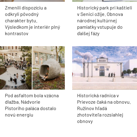
Zmenili dispozíciu a
Historický park pri kaštieli
odkryli pôvodný
v Senici ožije. Obnova
charakter bytu.
národnej kultúrnej
Výsledkom je interiér plný
pamiatky vstupuje do
kontrastov
ďalšej fázy
Pod asfaltom bola vzácna
Historická radnica v
dlažba. Nádvorie
Prievoze čaká na obnovu.
Pistoriho paláca dostalo
Ružinov hľadá
novú energiu
zhotoviteľa rozsiahlej
obnovy