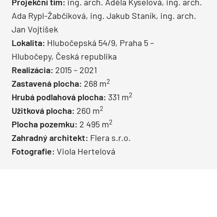
Projekční tím:
ing. arch. Adéla Kyselová, ing. arch.
Ada Rypl-Žabčíková, ing. Jakub Staník, ing. arch.
Jan Vojtíšek
Lokalita:
Hlubočepská 54/9, Praha 5 –
Hlubočepy, Česká republika
Realizácia:
2015 – 2021
2
Zastavená plocha:
268 m
2
Hrubá podlahová plocha:
331 m
2
Užitková plocha:
260 m
2
Plocha pozemku:
2 495 m
Zahradný architekt:
Flera s.r.o.
Fotografie:
Viola Hertelová