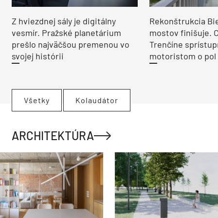
Z hviezdnej sály je digitálny
Rekonštrukcia Bi
vesmír. Pražské planetárium
mostov finišuje. 
prešlo najväčšou premenou vo
Trenčíne sprístup
svojej histórii
motoristom o pol 
Všetky
Kolaudátor
ARCHITEKTÚRA