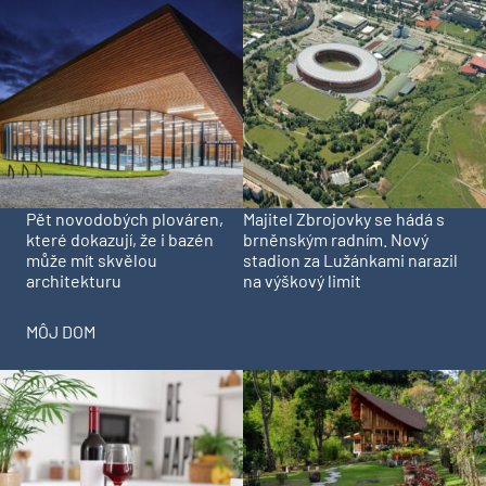
Pět novodobých plováren,
Majitel Zbrojovky se hádá s
které dokazují, že i bazén
brněnským radním. Nový
může mít skvělou
stadion za Lužánkami narazil
architekturu
na výškový limit
MÔJ DOM