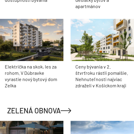
apartmánov
Električka na skok, les za
Ceny bývania v 2.
rohom. V Dúbravke
štvrťroku rástli pomalšie.
vyrastie nový bytový dom
Nehnuteľnosti najviac
Zelka
zdraželi v Košickom kraji
ZELENÁ OBNOVA