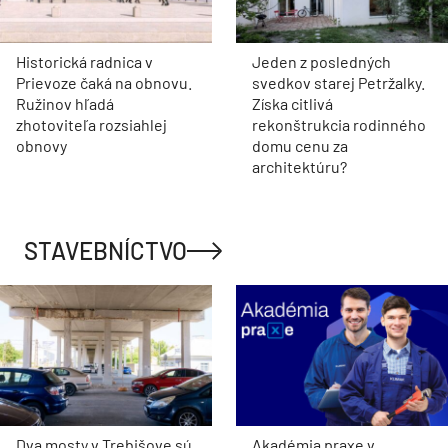
Historická radnica v
Jeden z posledných
Prievoze čaká na obnovu.
svedkov starej Petržalky.
Ružinov hľadá
Získa citlivá
zhotoviteľa rozsiahlej
rekonštrukcia rodinného
obnovy
domu cenu za
architektúru?
STAVEBNÍCTVO
Dva mosty v Trebišove sú
Akadémia praxe v