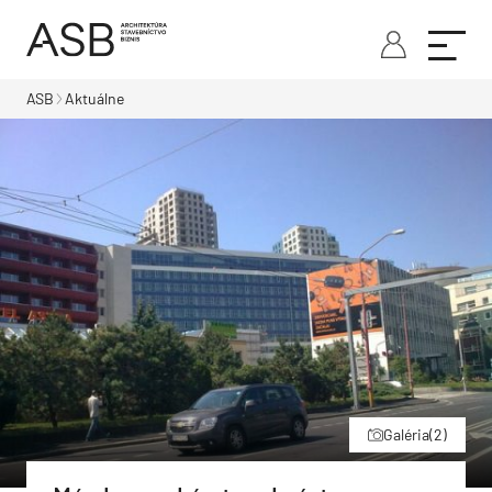
ASB
Aktuálne
Galéria
(2)