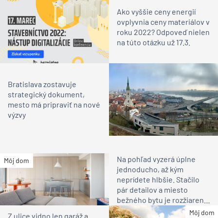
Ako vyššie ceny energií
ovplyvnia ceny materiálov v
roku 2022? Odpoveď nielen
na túto otázku už 17.3.
Bratislava zostavuje
strategický dokument,
mesto má pripraviť na nové
výzvy
Na pohľad vyzerá úplne
Môj dom
jednoducho, až kým
neprídete hlbšie. Stačilo
pár detailov a miesto
bežného bytu je rozžiarené
bývanie pre rodinu
Môj dom
Z ulice vidno len garáž a