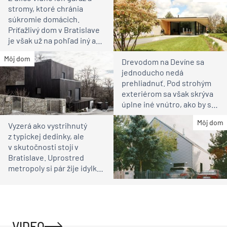
stromy, ktoré chránia
súkromie domácich.
Príťažlivý dom v Bratislave
je však už na pohľad iný ako
susedia
Môj dom
Drevodom na Devíne sa
jednoducho nedá
prehliadnuť. Pod strohým
exteriérom sa však skrýva
úplne iné vnútro, ako by ste
čakali
Môj dom
Vyzerá ako vystrihnutý
z typickej dedinky, ale
v skutočnosti stojí v
Bratislave. Uprostred
metropoly si pár žije idylku
ako na vidieku
VIDEO