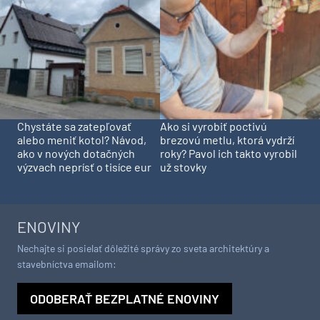
Chystáte sa zatepľovať
Ako si vyrobiť poctivú
alebo meniť kotol? Návod,
brezovú metlu, ktorá vydrží
ako v nových dotačných
roky? Pavol ich takto vyrobil
výzvach neprísť o tisíce eur
už stovky
ENOVINY
Nechajte si posielať dôležité správy zo sveta architektúry a
stavebníctva emailom:
ODOBERAŤ BEZPLATNÉ ENOVINY