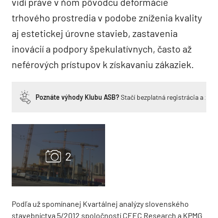
vidí práve v ňom pôvodcu deformácie
trhového prostredia v podobe zníženia kvality
aj estetickej úrovne stavieb, zastavenia
inovácií a podpory špekulatívnych, často až
neférových prístupov k získavaniu zákaziek.
Poznáte výhody Klubu ASB?
Stačí bezplatná registrácia a zí
Podľa už spomínanej Kvartálnej analýzy slovenského
stavebníctva 5/2012 spoločností CEEC Research a KPMG