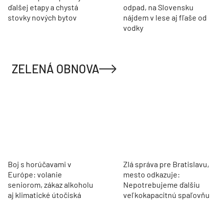
ďalšej etapy a chystá
odpad, na Slovensku
stovky nových bytov
nájdem v lese aj fľaše od
vodky
ZELENÁ OBNOVA
Boj s horúčavami v
Zlá správa pre Bratislavu,
Európe: volanie
mesto odkazuje:
seniorom, zákaz alkoholu
Nepotrebujeme ďalšiu
aj klimatické útočiská
veľkokapacitnú spaľovňu