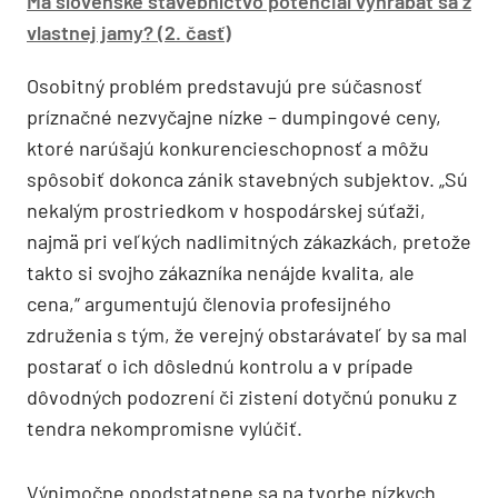
Má slovenské stavebníctvo potenciál vyhrabať sa z
vlastnej jamy? (2. časť)
Osobitný problém predstavujú pre súčasnosť
príznačné nezvyčajne nízke – dumpingové ceny,
ktoré narúšajú konkurencieschopnosť a môžu
spôsobiť dokonca zánik stavebných subjektov. „Sú
nekalým prostriedkom v hospodárskej súťaži,
najmä pri veľkých nadlimitných zákazkách, pretože
takto si svojho zákazníka nenájde kvalita, ale
cena,“ argumentujú členovia profesijného
združenia s tým, že verejný obstarávateľ by sa mal
postarať o ich dôslednú kontrolu a v prípade
dôvodných podozrení či zistení dotyčnú ponuku z
tendra nekompromisne vylúčiť.
Výnimočne opodstatnene sa na tvorbe nízkych