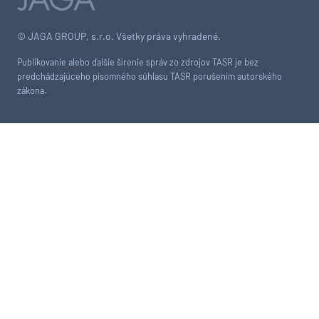
© JAGA GROUP, s.r.o. Všetky práva vyhradené.
Publikovanie alebo ďalšie šírenie správ zo zdrojov TASR je bez
predchádzajúceho písomného súhlasu TASR porušením autorského
zákona.