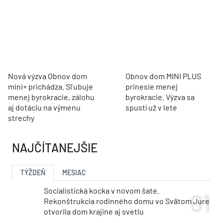
Nová výzva Obnov dom
Obnov dom MINI PLUS
mini+ prichádza. Sľubuje
prinesie menej
menej byrokracie, zálohu
byrokracie. Výzva sa
aj dotáciu na výmenu
spustí už v lete
strechy
NAJČÍTANEJŠIE
TÝŽDEŇ
MESIAC
Socialistická kocka v novom šate.
Rekonštrukcia rodinného domu vo Svätom Jure
otvorila dom krajine aj svetlu