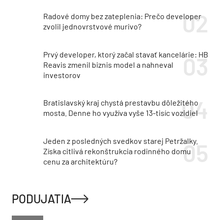
Radové domy bez zateplenia: Prečo developer
zvolil jednovrstvové murivo?
Prvý developer, ktorý začal stavať kancelárie: HB
Reavis zmenil biznis model a nahneval
investorov
Bratislavský kraj chystá prestavbu dôležitého
mosta. Denne ho využíva vyše 13-tisíc vozidiel
Jeden z posledných svedkov starej Petržalky.
Získa citlivá rekonštrukcia rodinného domu
cenu za architektúru?
PODUJATIA