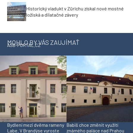
Historický viadukt v Zürichu získal nové mostné
ložiská a dilatačné závery
MOHLO BY VÁS ZAUJÍMAŤ
ASB-PORTAL.CZ
Bydlení mezi dvěma rameny
Babiš chce změnit využití
Labe. V Brandýse vyroste
známého paláce nad Prahou