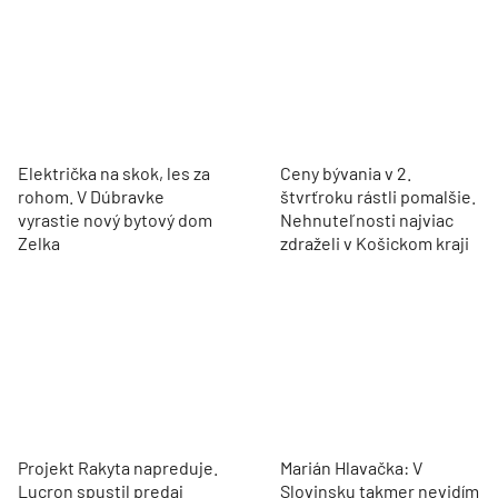
Električka na skok, les za
Ceny bývania v 2.
rohom. V Dúbravke
štvrťroku rástli pomalšie.
vyrastie nový bytový dom
Nehnuteľnosti najviac
Zelka
zdraželi v Košickom kraji
Projekt Rakyta napreduje.
Marián Hlavačka: V
Lucron spustil predaj
Slovinsku takmer nevidím