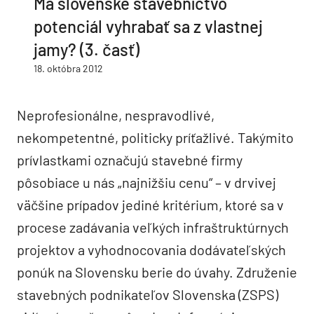
Má slovenské stavebníctvo
potenciál vyhrabať sa z vlastnej
jamy? (3. časť)
18. októbra 2012
Neprofesionálne, nespravodlivé,
nekompetentné, politicky príťažlivé. Takýmito
prívlastkami označujú stavebné firmy
pôsobiace u nás „najnižšiu cenu“ – v drvivej
väčšine prípadov jediné kritérium, ktoré sa v
procese zadávania veľkých infraštruktúrnych
projektov a vyhodnocovania dodávateľských
ponúk na Slovensku berie do úvahy. Združenie
stavebných podnikateľov Slovenska (ZSPS)