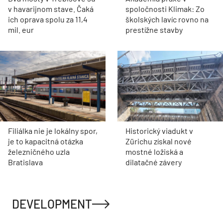
v havarijnom stave. Čaká
spoločnosti Klimak: Zo
ich oprava spolu za 11,4
školských lavíc rovno na
mil. eur
prestížne stavby
Filiálka nie je lokálny spor,
Historický viadukt v
je to kapacitná otázka
Zürichu získal nové
železničného uzla
mostné ložiská a
Bratislava
dilatačné závery
DEVELOPMENT