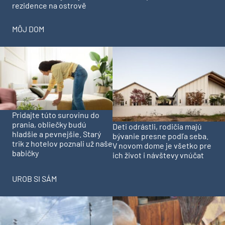
rezidence na ostrově
MÔJ DOM
Pridajte túto surovinu do
prania, obliečky budú
Deti odrástli, rodičia majú
hladšie a pevnejšie. Starý
bývanie presne podľa seba.
trik z hotelov poznali už naše
V novom dome je všetko pre
babičky
ich život i návštevy vnúčat
UROB SI SÁM