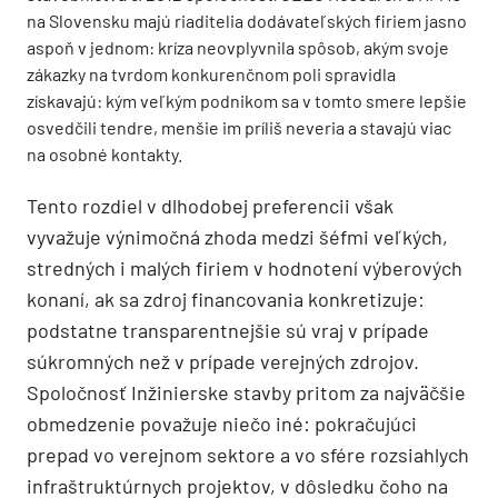
na Slovensku majú riaditelia dodávateľských firiem jasno
aspoň v jednom: kríza neovplyvnila spôsob, akým svoje
zákazky na tvrdom konkurenčnom poli spravidla
získavajú: kým veľkým podnikom sa v tomto smere lepšie
osvedčili tendre, menšie im príliš neveria a stavajú viac
na osobné kontakty.
Tento rozdiel v dlhodobej preferencii však
vyvažuje výnimočná zhoda medzi šéfmi veľkých,
stredných i malých firiem v hodnotení výberových
konaní, ak sa zdroj financovania konkretizuje:
podstatne transparentnejšie sú vraj v prípade
súkromných než v prípade verejných zdrojov.
Spoločnosť Inžinierske stavby pritom za najväčšie
obmedzenie považuje niečo iné: pokračujúci
prepad vo verejnom sektore a vo sfére rozsiahlych
infraštruktúrnych projektov, v dôsledku čoho na