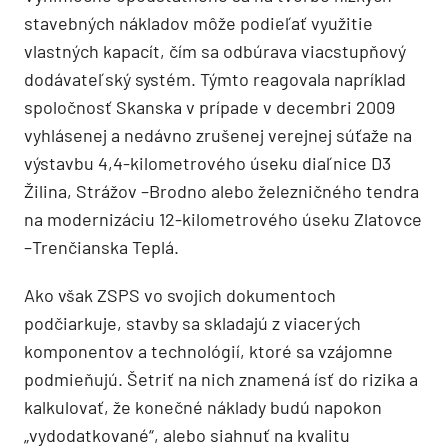
stavebných nákladov môže podieľať využitie
vlastných kapacít, čím sa odbúrava viacstupňový
dodávateľský systém. Týmto reagovala napríklad
spoločnosť Skanska v prípade v decembri 2009
vyhlásenej a nedávno zrušenej verejnej súťaže na
výstavbu 4,4-kilometrového úseku diaľnice D3
Žilina, Strážov –Brodno alebo železničného tendra
na modernizáciu 12-kilometrového úseku Zlatovce
–Trenčianska Teplá.
Ako však ZSPS vo svojich dokumentoch
podčiarkuje, stavby sa skladajú z viacerých
komponentov a technológií, ktoré sa vzájomne
podmieňujú. Šetriť na nich znamená ísť do rizika a
kalkulovať, že konečné náklady budú napokon
„vydodatkované“, alebo siahnuť na kvalitu