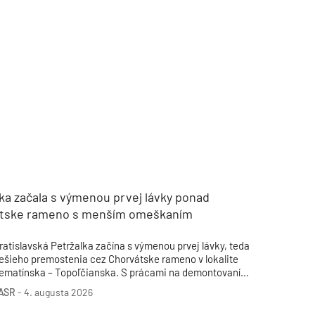
ka začala s výmenou prvej lávky ponad
tske rameno s menším omeškaním
ratislavská Petržalka začína s výmenou prvej lávky, teda
ešieho premostenia cez Chorvátske rameno v lokalite
ematínska – Topoľčianska. S prácami na demontovaní
ôvodnej lávky začína mestská časť v utorok, nová lávka by
ASR
-
4. augusta 2026
ala byť namontovaná do 15. augusta. Informuje o tom starosta
TZB HAUSTECHNIK 3/2026
etržalky Ján Hrčka na sociálnej sieti. S výmenou