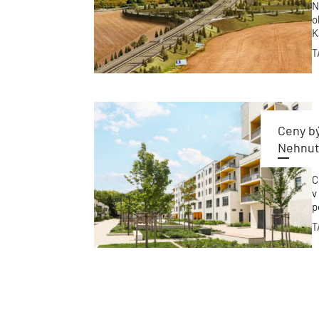
N
o
K
o
T
m
p
Ceny bý
Nehnute
C
v
p
n
T
M
š
(
%