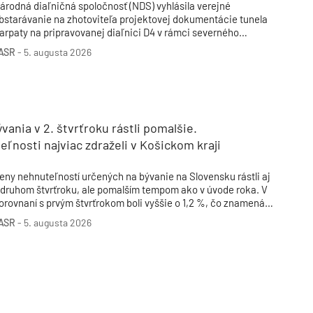
árodná diaľničná spoločnosť (NDS) vyhlásila verejné
bstarávanie na zhotoviteľa projektovej dokumentácie tunela
arpaty na pripravovanej diaľnici D4 v rámci severného
bchvatu Bratislavy. Informoval o tom na sociálnej sieti
ASR
-
5. augusta 2026
inister dopravy Jozef Ráž, ktorý zároveň kandiduje na
rimátora hlavného mesta.
vania v 2. štvrťroku rástli pomalšie.
ľnosti najviac zdraželi v Košickom kraji
eny nehnuteľností určených na bývanie na Slovensku rástli aj
 druhom štvrťroku, ale pomalším tempom ako v úvode roka. V
orovnaní s prvým štvrťrokom boli vyššie o 1,2 %, čo znamená
árast priemernej ceny o 36 na 3 041 eur za štvorcový meter.
ASR
-
5. augusta 2026
edziročný rast sa spomalil na 9,5 %. Vyplýva to z aktuálnych
tatistík, ktoré v utorok zverejnila Národná banka Slovenska
NBS). V prvom štvrťroku bol medzikvartálny rast cien realít 3,4
 a medziročný 11,3 %.