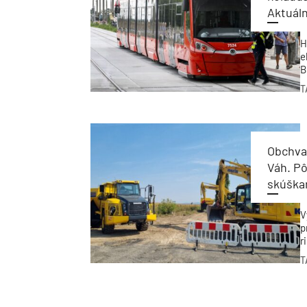
Aktuál
H
e
B
r
T
m
r
t
Obchvat
Váh. P
skúška
V
p
r
v
T
o