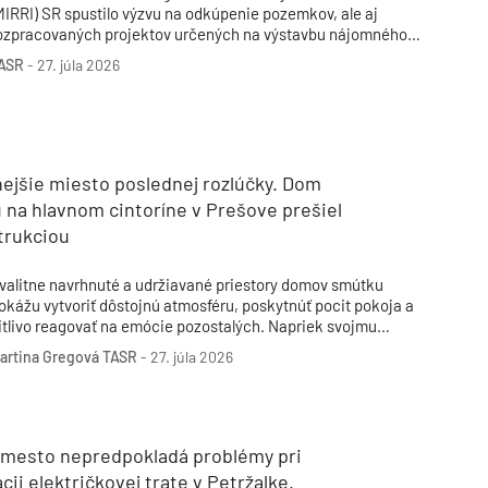
MIRRI) SR spustilo výzvu na odkúpenie pozemkov, ale aj
ozpracovaných projektov určených na výstavbu nájomného
ývania. Túto agendu bude rezort riešiť prostredníctvom svojej
ASR
-
27. júla 2026
rganizácie MIRRI Developments. Rezort nespresnil, aký balík
inancií má na výzvu MIRRI pripravený.
ejšie miesto poslednej rozlúčky. Dom
 na hlavnom cintoríne v Prešove prešiel
trukciou
valitne navrhnuté a udržiavané priestory domov smútku
okážu vytvoriť dôstojnú atmosféru, poskytnúť pocit pokoja a
itlivo reagovať na emócie pozostalých. Napriek svojmu
ýznamu však mnohé z týchto objektov zostávajú dlhé roky na
artina Gregová
TASR
-
27. júla 2026
kraji záujmu samospráv. Rekonštrukcia Domu nádeje v
rešove je príkladom obnovy, ktorá spojila technickú
odernizáciu s vytvorením dôstojnejšieho priestoru pre
oslednú rozlúčku.
 mesto nepredpokladá problémy pri
cii električkovej trate v Petržalke.