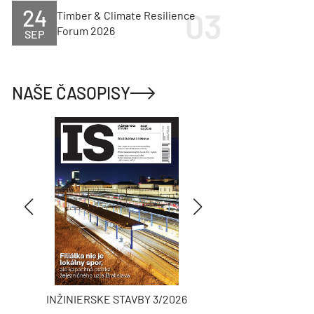
24
Timber & Climate Resilience
Forum 2026
SEP
NAŠE ČASOPISY
INŽINIERSKE STAVBY 3/2026
ASB