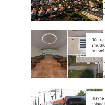
(
r
b
T
o
f
Dôstojn
smútku
rekonš
K
d
c
v
M
o
P
m
p
Hlavné
kolaudá