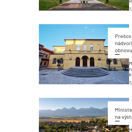
v
o
T
z
v
Prešov
nádvor
obnovu
M
n
k
h
T
Ministe
na výs
M