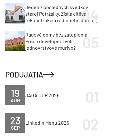
Jeden z posledných svedkov
starej Petržalky. Získa citlivá
rekonštrukcia rodinného domu
cenu za architektúru?
Radové domy bez zateplenia:
Prečo developer zvolil
jednovrstvové murivo?
PODUJATIA
19
JAGA CUP 2026
AUG
23
LinkedIn Menu 2026
SEP