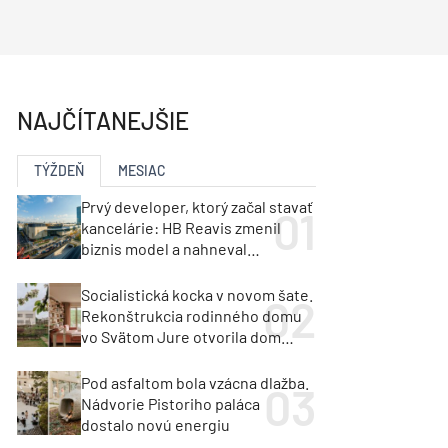
y
Klimatizácia a vetranie
urz Milan Murcka
NAJČÍTANEJŠIE
TÝŽDEŇ
MESIAC
Prvý developer, ktorý začal stavať
kancelárie: HB Reavis zmenil
biznis model a nahneval
investorov
Socialistická kocka v novom šate.
Rekonštrukcia rodinného domu
vo Svätom Jure otvorila dom
krajine aj svetlu
Pod asfaltom bola vzácna dlažba.
Nádvorie Pistoriho paláca
dostalo novú energiu