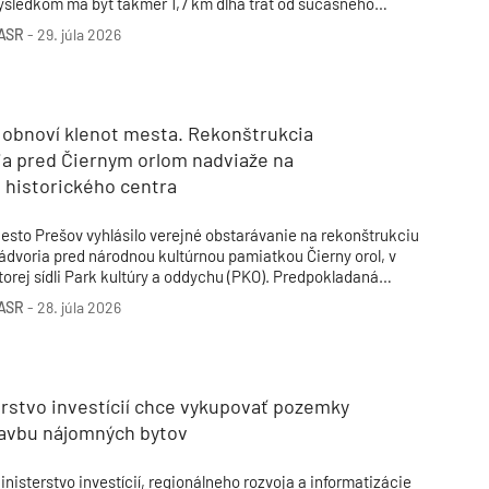
ýsledkom má byť takmer 1,7 km dlhá trať od súčasného
bratiska Pri kríži po obratisko Bory. Vyplýva to zo
ASR
-
29. júla 2026
verejneného zámeru, ktorý bol predložený na posudzovanie
plyvov na životné prostredie (EIA).
 obnoví klenot mesta. Rekonštrukcia
ia pred Čiernym orlom nadviaže na
 historického centra
esto Prešov vyhlásilo verejné obstarávanie na rekonštrukciu
ádvoria pred národnou kultúrnou pamiatkou Čierny orol, v
torej sídli Park kultúry a oddychu (PKO). Predpokladaná
odnota zákazky predstavuje 743 041,51 eura.
ASR
-
28. júla 2026
rstvo investícií chce vykupovať pozemky
tavbu nájomných bytov
inisterstvo investícií, regionálneho rozvoja a informatizácie