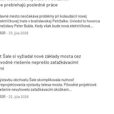
ne prebiehajú posledné práce
lavné mesto neočakáva problémy pri kolaudácii novej
lektričkovej trate v bratislavskej Petržalke. Uviedol to hovorca
ratislavy Peter Bubla. Kedy však bude nová električková
adiála oficiálne skolaudovaná, je zatiaľ otázne. Vlani v lete sa
ASR
-
23. júla 2026
agistrát nechal počuť, že by chcel mať novú električkovú
adiálu skolaudovanú v prvom kvartáli 2026, podotkol však, že
o nie je „úplne v jeho rukách“.
 Šale si vyžiadal nové základy mosta cez
ôvodné riešenie neprešlo zaťažkávacími
mi
ýstavbu obchvatu Šale skomplikovala nutnosť
reprojektovania výstavby telesa mosta. Pôvodné projektové
iešenie nevyhovelo zaťažkávacím skúškam
eľkopriemerových pilót pre nosné základy a pilierov mosta na
ASR
-
22. júla 2026
boch stranách rieky, informovala radnica.