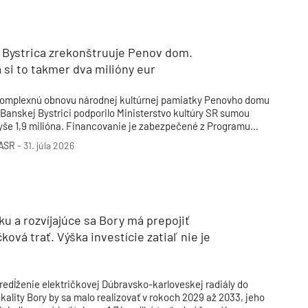
rekventovanej pontónovej lávky plánovala mestská časť začať
ž v júli.
 Bystrica zrekonštruuje Penov dom.
 si to takmer dva milióny eur
omplexnú obnovu národnej kultúrnej pamiatky Penovho domu
 Banskej Bystrici podporilo Ministerstvo kultúry SR sumou
yše 1,9 milióna. Financovanie je zabezpečené z Programu
lovensko v pomere 85 percent z prostriedkov Európskej únie
ASR
-
31. júla 2026
 15 percent zo štátneho rozpočtu. Podľa ministerky kultúry ide
 významnú investíciu do ochrany a zachovania slovenského
ultúrneho dedičstva.
u a rozvíjajúce sa Bory má prepojiť
čková trať. Výška investície zatiaľ nie je
redĺženie električkovej Dúbravsko-karloveskej radiály do
okality Bory by sa malo realizovať v rokoch 2029 až 2033, jeho