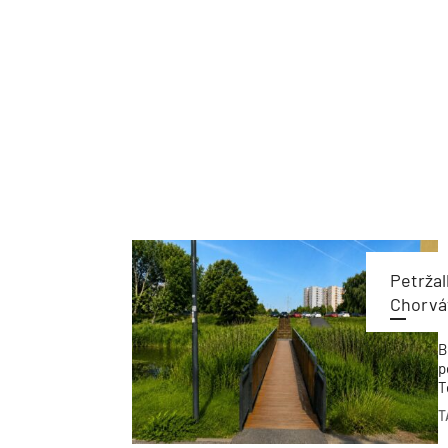
Petržal
Chorvá
B
p
T
p
T
m
P