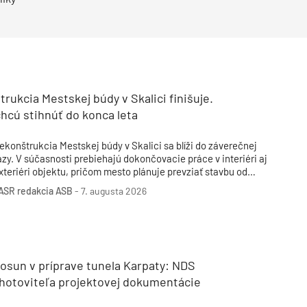
Inžinierske siete
Solárne kolektor
Interiérový dizajn
Bonusy Klubu ASB
Urbanizmus
Manažérsky k
Stavebná technika
rukcia Mestskej búdy v Skalici finišuje.
hcú stihnúť do konca leta
ekonštrukcia Mestskej búdy v Skalici sa blíži do záverečnej
ázy. V súčasnosti prebiehajú dokončovacie práce v interiéri aj
xteriéri objektu, pričom mesto plánuje prevziať stavbu od
hotoviteľa začiatkom septembra.
ASR
redakcia ASB
-
7. augusta 2026
osun v príprave tunela Karpaty: NDS
zhotoviteľa projektovej dokumentácie