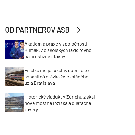
OD PARTNEROV ASB
Akadémia praxe v spoločnosti
Klimak: Zo školských lavíc rovno
na prestížne stavby
Filiálka nie je lokálny spor, je to
kapacitná otázka železničného
uzla Bratislava
Historický viadukt v Zürichu získal
nové mostné ložiská a dilatačné
závery