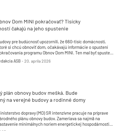
Inžinierske siete
Solárne kolektor
Interiérový dizajn
Bonusy Klubu ASB
Urbanizmus
Manažérsky k
Stavebná technika
bnov Dom MINI pokračovať? Tisícky
ostí čakajú na jeho spustenie
udovy pre budúcnosť upozornili, že 660-tisíc domácností,
toré si chcú obnoviť dom, očakávajú informácie o spustení
okračovania programu Obnov Dom MINI. Ten mal byť spustený
a jar tohto roka, dodnes ale nie je známy termín ani
edakcia ASB
-
20. apríla 2026
odmienky. Neistá novelizácia zákona o obchodovaní
 emisnými kvótami paralyzuje domácnosti aj stavebný sektor.
ý plán obnovy budov mešká. Bude
ný na verejné budovy a rodinné domy
inisterstvo dopravy (MD) SR intenzívne pracuje na príprave
árodného plánu obnovy budov. Zameriava sa najmä na
astavenie minimálnych noriem energetickej hospodárnosti
re nebytové budovy a určenie národnej trajektórie postupnej