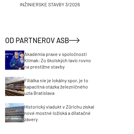
INŽINIERSKE STAVBY 3/2026
ASB
OD PARTNEROV ASB
Akadémia praxe v spoločnosti
Klimak: Zo školských lavíc rovno
na prestížne stavby
Filiálka nie je lokálny spor, je to
kapacitná otázka železničného
uzla Bratislava
Historický viadukt v Zürichu získal
nové mostné ložiská a dilatačné
závery