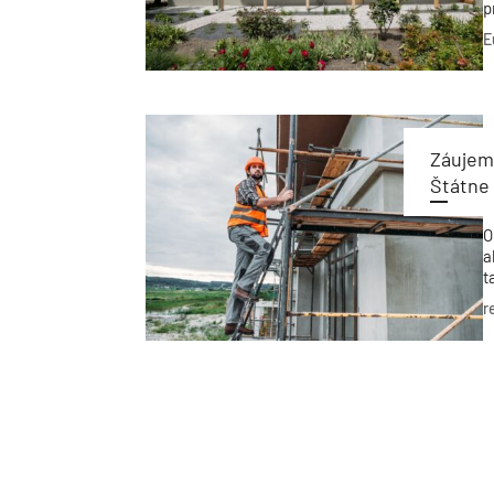
p
E
Záujem
Štátne
O
a
t
v
r
p