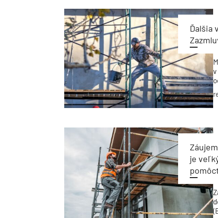
Ďalšia
Zazmluv
M
v
o
ž
r
d
p
Záujem
je veľ
pomôcť
Z
d
(