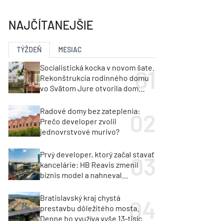
y
Klimatizácia a vetranie
urz Milan Murcka
NAJČÍTANEJŠIE
TÝŽDEŇ
MESIAC
Socialistická kocka v novom šate.
Rekonštrukcia rodinného domu
vo Svätom Jure otvorila dom
krajine aj svetlu
Radové domy bez zateplenia:
Prečo developer zvolil
jednovrstvové murivo?
Prvý developer, ktorý začal stavať
kancelárie: HB Reavis zmenil
biznis model a nahneval
investorov
Bratislavský kraj chystá
prestavbu dôležitého mosta.
Denne ho využíva vyše 13-tisíc