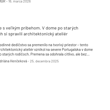
ASR
-
16. marca 2026
bnovy bytového fondu. Ako ministerstvo uviedlo, zámerom je
intenzívniť obnovu a podporiť dekarbonizáciu budov, pričom
ohľadňuje reálne možnosti obnovy v jednotlivých kategóriách
udov.
le s veľkým príbehom. V dome po starých
h si spravili architektonický ateliér
odinné dedičstvo sa premenilo na tvorivý priestor – tento
rchitektonický ateliér vznikol na severe Portugalska v dome
o starých rodičoch. Premena sa odohrala citlivo, ale bez
rehnanej nostalgie. Dominantnými materiálmi sa stali kameň
driána Henčeková
-
25. decembra 2025
 drevo.