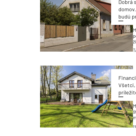
Dobrá s
domov.
budú pr
M
p
ž
N
T
m
c
Financi
Všetci,
príleži
M
š
m
p
r
p
p