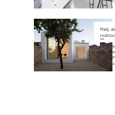
T
o
z
z
b
Malý, a
rodičoc
R
a
p
p
A
a