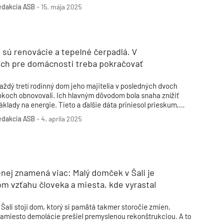
omoch. Ďalších 490-tisíc domácností dotáciu zvažuje.
edakcia ASB
-
15. mája 2025
 sú renovácie a tepelné čerpadlá. V
ách pre domácnosti treba pokračovať
aždý tretí rodinný dom jeho majitelia v posledných dvoch
okoch obnovovali. Ich hlavným dôvodom bola snaha znížiť
áklady na energie. Tieto a ďalšie dáta priniesol prieskum,
torý pre združenie Budovy pre budúcnosť uskutočnila
edakcia ASB
-
4. apríla 2025
gentúra Focus začiatkom roka 2025.
ej znamená viac: Malý domček v Šali je
m vzťahu človeka a miesta, kde vyrastal
 Šali stojí dom, ktorý si pamätá takmer storočie zmien.
amiesto demolácie prešiel premyslenou rekonštrukciou. A to