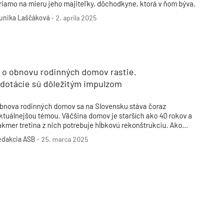
riamo na mieru jeho majiteľky, dôchodkyne, ktorá v ňom býva.
unika Laščáková
-
2. apríla 2025
 o obnovu rodinných domov rastie.
 dotácie sú dôležitým impulzom
bnova rodinných domov sa na Slovensku stáva čoraz
ktuálnejšou témou. Väčšina domov je starších ako 40 rokov a
akmer tretina z nich potrebuje hĺbkovú rekonštrukciu. Ako
lastníci domov vnímajú možnosti ich obnovy, aké opatrenia
edakcia ASB
-
25. marca 2025
lánujú realizovať a aké sú najväčšie prekážky?