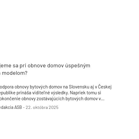
TZB HAUSTECHNIK 3/2026
ujeme sa pri obnove domov úspešným
m modelom?
odpora obnovy bytových domov na Slovensku aj v Českej
epublike prináša viditeľné výsledky. Napriek tomu si
okončenie obnovy zostávajúcich bytových domov v
ôvodnom stave vyžiada aktívnejší prístup štátu. V oblasti
edakcia ASB
-
22. októbra 2025
odinných domov má Slovensko potenciál nadviazať na
spešný český model.