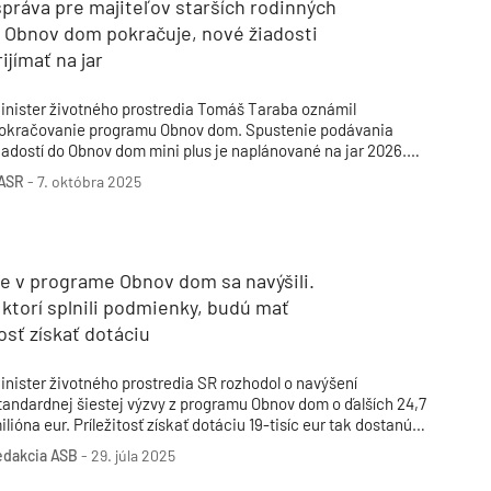
práva pre majiteľov starších rodinných
 Obnov dom pokračuje, nové žiadosti
ijímať na jar
inister životného prostredia Tomáš Taraba oznámil
okračovanie programu Obnov dom. Spustenie podávania
iadostí do Obnov dom mini plus je naplánované na jar 2026.
ajohrozenejším domácnostiam pôjde 186 miliónov eur. Pomoc
ASR
-
7. októbra 2025
á byť adresná, rýchla a bez nutnosti dokladovať energetické
ertifikáty.
e v programe Obnov dom sa navýšili.
 ktorí splnili podmienky, budú mať
tosť získať dotáciu
inister životného prostredia SR rozhodol o navýšení
tandardnej šiestej výzvy z programu Obnov dom o ďalších 24,7
ilióna eur. Príležitosť získať dotáciu 19-tisíc eur tak dostanú
ostupne všetci majitelia rodinných domov, ktorí splnili
edakcia ASB
-
29. júla 2025
odmienky v štandardnej výzve o získanie finančných
rostriedkov na obnovu rodinných domov.