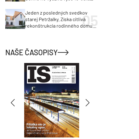
vozidiel
Jeden z posledných svedkov
starej Petržalky. Získa citlivá
rekonštrukcia rodinného domu
cenu za architektúru?
NAŠE ČASOPISY