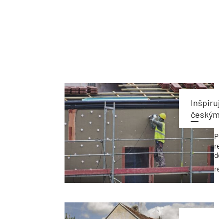
Inšpir
český
P
r
d
p
r
r
ú