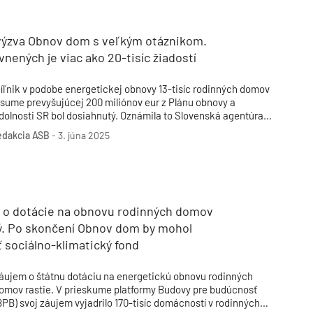
 výzva Obnov dom s veľkým otáznikom.
nených je viac ako 20-tisíc žiadostí
íľnik v podobe energetickej obnovy 13-tisíc rodinných domov
 sume prevyšujúcej 200 miliónov eur z Plánu obnovy a
dolnosti SR bol dosiahnutý. Oznámila to Slovenská agentúra
ivotného prostredia (SAŽP), ktorá projekt obnovy rodinných
edakcia ASB
-
3. júna 2025
omov realizovala v zastúpení Ministerstva životného
rostredia SR.
 o dotácie na obnovu rodinných domov
ký. Po skončení Obnov dom by mohol
 sociálno-klimatický fond
áujem o štátnu dotáciu na energetickú obnovu rodinných
omov rastie. V prieskume platformy Budovy pre budúcnosť
BPB) svoj záujem vyjadrilo 170-tisíc domácností v rodinných