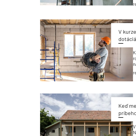
d
r
V kurze
dotáci
K
r
n
k
r
a
Keď men
príbeho
V
N