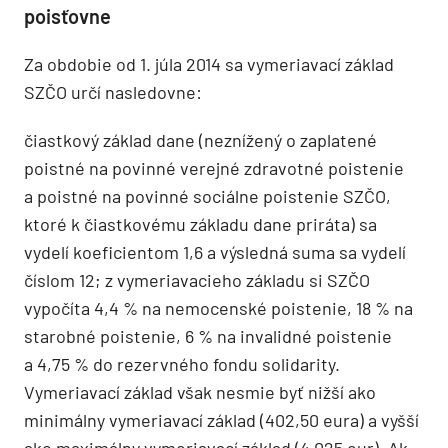
poisťovne
Za obdobie od 1. júla 2014 sa vymeriavací základ
SZČO určí nasledovne:
čiastkový základ dane (neznížený o zaplatené
poistné na povinné verejné zdravotné poistenie
a poistné na povinné sociálne poistenie SZČO,
ktoré k čiastkovému základu dane priráta) sa
vydelí koeficientom 1,6 a výsledná suma sa vydelí
číslom 12; z vymeriavacieho základu si SZČO
vypočíta 4,4 % na nemocenské poistenie, 18 % na
starobné poistenie, 6 % na invalidné poistenie
a 4,75 % do rezervného fondu solidarity.
Vymeriavací základ však nesmie byť nižší ako
minimálny vymeriavací základ (402,50 eura) a vyšší
ako maximálny vymeriavací základ (4 025 eur). Ak