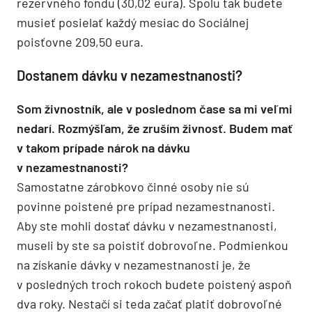
rezervného fondu (30,02 eura). Spolu tak budete
musieť posielať každý mesiac do Sociálnej
poisťovne 209,50 eura.
Dostanem dávku v nezamestnanosti?
Som živnostník, ale v poslednom čase sa mi veľmi
nedarí. Rozmýšľam, že zruším živnosť. Budem mať
v takom prípade nárok na dávku
v nezamestnanosti?
Samostatne zárobkovo činné osoby nie sú
povinne poistené pre prípad nezamestnanosti.
Aby ste mohli dostať dávku v nezamestnanosti,
museli by ste sa poistiť dobrovoľne. Podmienkou
na získanie dávky v nezamestnanosti je, že
v posledných troch rokoch budete poistený aspoň
dva roky. Nestačí si teda začať platiť dobrovoľné