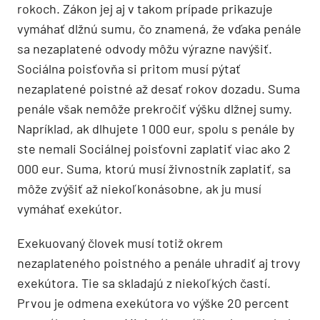
rokoch. Zákon jej aj v takom prípade prikazuje
vymáhať dlžnú sumu, čo znamená, že vďaka penále
sa nezaplatené odvody môžu výrazne navýšiť.
Sociálna poisťovňa si pritom musí pýtať
nezaplatené poistné až desať rokov dozadu. Suma
penále však nemôže prekročiť výšku dlžnej sumy.
Napríklad, ak dlhujete 1 000 eur, spolu s penále by
ste nemali Sociálnej poisťovni zaplatiť viac ako 2
000 eur. Suma, ktorú musí živnostník zaplatiť, sa
môže zvýšiť až niekoľkonásobne, ak ju musí
vymáhať exekútor.
Exekuovaný človek musí totiž okrem
nezaplateného poistného a penále uhradiť aj trovy
exekútora. Tie sa skladajú z niekoľkých častí.
Prvou je odmena exekútora vo výške 20 percent