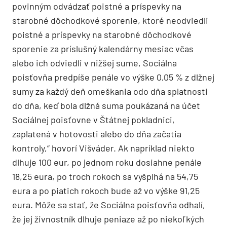
povinným odvádzať poistné a príspevky na
starobné dôchodkové sporenie, ktoré neodviedli
poistné a príspevky na starobné dôchodkové
sporenie za príslušný kalendárny mesiac včas
alebo ich odviedli v nižšej sume, Sociálna
poisťovňa predpíše penále vo výške 0,05 % z dlžnej
sumy za každý deň omeškania odo dňa splatnosti
do dňa, keď bola dlžná suma poukázaná na účet
Sociálnej poisťovne v Štátnej pokladnici,
zaplatená v hotovosti alebo do dňa začatia
kontroly,“ hovorí Višváder. Ak napríklad niekto
dlhuje 100 eur, po jednom roku dosiahne penále
18,25 eura, po troch rokoch sa vyšplhá na 54,75
eura a po piatich rokoch bude až vo výške 91,25
eura. Môže sa stať, že Sociálna poisťovňa odhalí,
že jej živnostník dlhuje peniaze až po niekoľkých