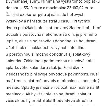
z vymáhanej sumy. Minimálna výška tohto poplatku
dosahuje 33,19 eura a maximálna 33 193,92 eura.
Ďalej si exekútor pýta aj náhradu hotových
výdavkov a náhradu za stratu času. Pri týchto
dvoch položkách nie je stanovený žiaden limit. Keď
Sociálna poisťovňa niekomu zistí dlh, je pre neho
lepšie, ak sa s poisťovňou dohodne, že ho uhradí.
Ušetrí tak na nákladoch za vymáhanie dlhu.
S poisťovňou si možno dohodnúť aj splátkový
kalendár. Základnou podmienkou na schválenie
splátkového kalendára však je, že si dlžník
v súčasnosti plní svoje odvodové povinnosti. Musí
mať teda zaplatené odvody minimálne za posledný
mesiac. Splátky je možné rozložiť maximálne na 18
mesiacov. Ak by však niekto neuhradil splátku
včas alebo by prestal platiť odvody za aktuálne