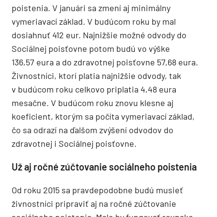
poistenia. V januári sa zmení aj minimálny
vymeriavací základ. V budúcom roku by mal
dosiahnuť 412 eur. Najnižšie možné odvody do
Sociálnej poisťovne potom budú vo výške
136,57 eura a do zdravotnej poisťovne 57,68 eura.
Živnostníci, ktorí platia najnižšie odvody, tak
v budúcom roku celkovo priplatia 4,48 eura
mesačne. V budúcom roku znovu klesne aj
koeficient, ktorým sa počíta vymeriavací základ,
čo sa odrazí na ďalšom zvýšení odvodov do
zdravotnej i Sociálnej poisťovne.
Už aj ročné zúčtovanie sociálneho poistenia
Od roku 2015 sa pravdepodobne budú musieť
živnostníci pripraviť aj na ročné zúčtovanie
sociálneho poistenia. Malo by fungovať rovnako,