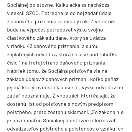
Sociálnej poisťovne. Kalkulačka sa nachádza
v sekcii SZČO. Potrebné je do nej zadať údaje
z daňového priznania za minulý rok. Živnostník
bude na výpočet potrebovať výšku svojho
čiastkového základu dane, ktorý sa uvádza
v riadku 43 daňového priznania, a sumu
zaplatených odvodov, ktorá sa píše pod tabuľku
číslo 1 na tretej strane daňového priznania.
Napriek tomu, že Sociálna poisťovňa vie na
základe údajov z daňových priznaní, koľko peňazí
jej má ktorý živnostník posielať, výšku odvodov im
zatiaľ neoznamuje. Živnostníci, ktorí čakajú, že
dostanú list od poisťovne s novým predpisom
poistného, preto zostanú sklamaní. „Zo zákona nie
je povinnosťou Sociálnej poisťovne informovať
odvádzateľov poistného a poistencov o vzniku ich