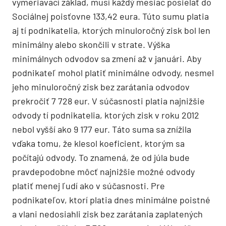
vymeriavací základ, musí každý mesiac posielať do
Sociálnej poisťovne 133,42 eura. Túto sumu platia
aj tí podnikatelia, ktorých minuloročný zisk bol len
minimálny alebo skončili v strate. Výška
minimálnych odvodov sa zmení až v januári. Aby
podnikateľ mohol platiť minimálne odvody, nesmel
jeho minuloročný zisk bez zarátania odvodov
prekročiť 7 728 eur. V súčasnosti platia najnižšie
odvody tí podnikatelia, ktorých zisk v roku 2012
nebol vyšší ako 9 177 eur. Táto suma sa znížila
vďaka tomu, že klesol koeficient, ktorým sa
počítajú odvody. To znamená, že od júla bude
pravdepodobne môcť najnižšie možné odvody
platiť menej ľudí ako v súčasnosti. Pre
podnikateľov, ktorí platia dnes minimálne poistné
a vlani nedosiahli zisk bez zarátania zaplatených