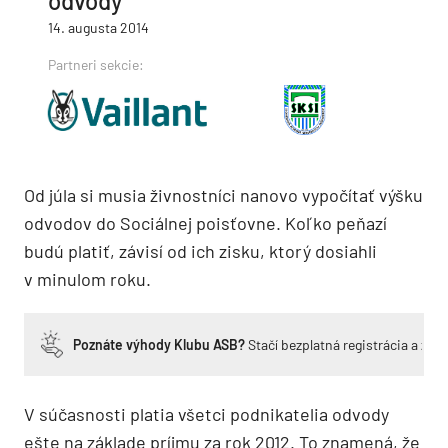
odvody
14. augusta 2014
Partneri sekcie:
Od júla si musia živnostníci nanovo vypočítať výšku
odvodov do Sociálnej poisťovne. Koľko peňazí
budú platiť, závisí od ich zisku, ktorý dosiahli
v minulom roku.
Poznáte výhody Klubu ASB?
Stačí bezplatná registrácia a zí
V súčasnosti platia všetci podnikatelia odvody
ešte na základe príjmu za rok 2012. To znamená, že