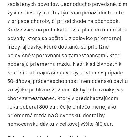
zaplatených odvodov. Jednoducho povedané, čím
vyššie odvody platíte, tým viac peňazí dostanete
v prípade choroby či pri odchode na dôchodok.
Keďže väčšina podnikateľov si platí len minimálne
odvody, ktoré sa počítajú z polovice priemernej
mzdy, aj dávky, ktoré dostanú, sú približne
polovičné v porovnaní so zamestnancami, ktorí
poberajú priemernú mzdu. Napríklad živnostník,
ktorí si platí najnižšie odvody, dostane v prípade
30-dňovej práceneschopnosti nemocenskú dávku
vo výške približne 202 eur. Ak by bol rovnaký čas
chorý zamestnanec, ktorý v predchádzajúcom
roku poberal 800 eur, čo je o niečo menej ako
priemerná mzda na Slovensku, dostal by
nemocenskú dávku v celkovej výške 410 eur.