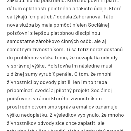
dátum splatnosti poistného a takisto údaje, ktoré
sa týkajú ich platieb,“ dodala Zahoranová. Táto
nová služba by mala pomôcť nielen Sociálnej
poisťovni s lepšou platobnou disciplínou
samostatne zárobkovo činných osôb, ale aj
samotným živnostníkom. Tí sa totiž neraz dostanú
do problémov vďaka tomu, že nezaplatia odvody
v správnej výške. Poisťovňa im následne musí
z dlžnej sumy vyrubiť penále. O tom, že mnohí
živnostníci by odvody platili, len im to treba
pripomínať, svedčí aj pilotný projekt Sociálnej
poisťovne, v rámci ktorého živnostníkom
prostredníctvom sms správ a emailov oznamuje
výšku nedoplatku. Z výsledkov vyplynulo, že mnoho
živnostníkov odvody síce chce zaplatiť, ale
zabudne ich včas uhradiť, alebo si zabudnú zmeniť