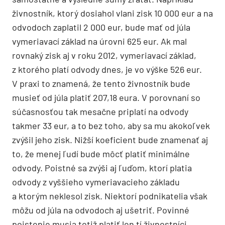
živnostník, ktorý dosiahol vlani zisk 10 000 eur a na
odvodoch zaplatil 2 000 eur, bude mať od júla
vymeriavací základ na úrovni 625 eur. Ak mal
rovnaký zisk aj v roku 2012, vymeriavací základ,
z ktorého platí odvody dnes, je vo výške 526 eur.
V praxi to znamená, že tento živnostník bude
musieť od júla platiť 207,18 eura. V porovnaní so
súčasnosťou tak mesačne priplatí na odvody
takmer 33 eur, a to bez toho, aby sa mu akokoľvek
zvýšil jeho zisk. Nižší koeficient bude znamenať aj
to, že menej ľudí bude môcť platiť minimálne
odvody. Poistné sa zvýši aj ľuďom, ktorí platia
odvody z vyššieho vymeriavacieho základu
a ktorým neklesol zisk. Niektorí podnikatelia však
môžu od júla na odvodoch aj ušetriť. Povinné
poistenie musia totiž platiť len tí živnostníci,