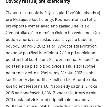
Odvody rastú aj pre koeficienty
Živnostníci musia každý rok platiť vyššie odvody aj
pre klesajúce koeficienty. Koeficientom sa totiž
pri výpočte vymeriavacieho základu delí zisk
živnostníka a čím menším číslom ho vydelíme, tým
bude vymeriavací základ vyšší a vyššie budú aj
odvody. Do roku 2012 sa pri výpočte zdravotných
odvodov používal koeficient 2,14 a pri sociálnom
poistení bol koeficient 2. To znamená, že sociálne
poistenie sa platilo z polovice zisku a zdravotné
poistenie z ešte nižšej sumy. V roku 2013 sa oba
koeficienty zjednotili a klesli na 1,9. V tomto roku
koeficient klesol na 1,6. Naposledy sa zníži v roku
2015 na konečných 1,486. Živnostník, ktorý v roku
2011 dosiahol zisk pred odpočítaním odvodov
12 000 eur, musel platiť v nasledujúcom roku každý