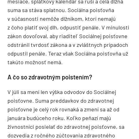
mesiace, splátkový kalendár sa ruší a celá dlžná
suma sa stáva splatnou. Sociálna poisťovňa
v súčasnosti nemôže dlžníkom, ktorí nemajú
z čoho platiť svoj dlh, odpustiť penále. V minulosti
zákon dovoľoval, aby riaditeľ Sociálnej poisťovne
odstránil tvrdosť zákona a v zvláštnych prípadoch
odpustil penále. Teraz však Sociálna poisťovňa už
takúto možnosť nemá.
A čo so zdravotným poistením?
V júli sa mení len výška odvodov do Sociálnej
poisťovne. Suma preddavkov do zdravotnej
poisťovne je celý rok rovnaká a zmení sa až od
januára budúceho roku. Koľko peňazí majú
živnostníci posielať do zdravotnej poisťovne, sa
dozvedia z ročného zúčtovania zdravotného