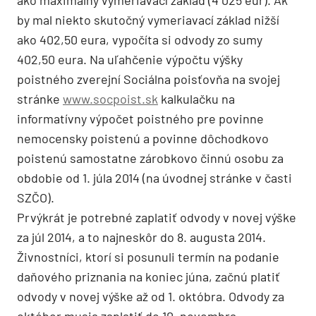
by mal niekto skutočný vymeriavací základ nižší
ako 402,50 eura, vypočíta si odvody zo sumy
402,50 eura. Na uľahčenie výpočtu výšky
poistného zverejní Sociálna poisťovňa na svojej
stránke
www.socpoist.sk
kalkulačku na
informatívny výpočet poistného pre povinne
nemocensky poistenú a povinne dôchodkovo
poistenú samostatne zárobkovo činnú osobu za
obdobie od 1. júla 2014 (na úvodnej stránke v časti
SZČO).
Prvýkrát je potrebné zaplatiť odvody v novej výške
za júl 2014, a to najneskôr do 8. augusta 2014.
Živnostníci, ktorí si posunuli termín na podanie
daňového priznania na koniec júna, začnú platiť
odvody v novej výške až od 1. októbra. Odvody za
október musia zaplatiť do 10. novembra.