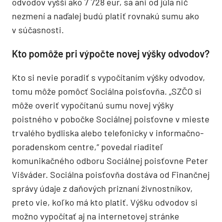
odvodov vyšší ako 7 728 eur, sa ani od júla nič
nezmení a naďalej budú platiť rovnakú sumu ako
v súčasnosti.
Kto pomôže pri výpočte novej výšky odvodov?
Kto si nevie poradiť s vypočítaním výšky odvodov,
tomu môže pomôcť Sociálna poisťovňa. „SZČO si
môže overiť vypočítanú sumu novej výšky
poistného v pobočke Sociálnej poisťovne v mieste
trvalého bydliska alebo telefonicky v informačno-
poradenskom centre,“ povedal riaditeľ
komunikačného odboru Sociálnej poisťovne Peter
Višváder. Sociálna poisťovňa dostáva od Finančnej
správy údaje z daňových priznaní živnostníkov,
preto vie, koľko má kto platiť. Výšku odvodov si
možno vypočítať aj na internetovej stránke