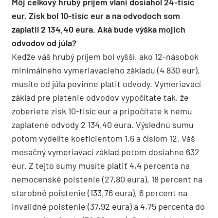
Môj celkový hrubý príjem vlani dosiahol 24-tisíc
eur. Zisk bol 10-tisíc eur a na odvodoch som
zaplatil 2 134,40 eura. Aká bude výška mojich
odvodov od júla?
Keďže váš hrubý príjem bol vyšší, ako 12-násobok
minimálneho vymeriavacieho základu (4 830 eur),
musíte od júla povinne platiť odvody. Vymeriavací
základ pre platenie odvodov vypočítate tak, že
zoberiete zisk 10-tisíc eur a pripočítate k nemu
zaplatené odvody 2 134,40 eura. Výslednú sumu
potom vydelíte koeficientom 1,6 a číslom 12. Váš
mesačný vymeriavací základ potom dosiahne 632
eur. Z tejto sumy musíte platiť 4,4 percenta na
nemocenské poistenie (27,80 eura), 18 percent na
starobné poistenie (133,76 eura), 6 percent na
invalidné poistenie (37,92 eura) a 4,75 percenta do