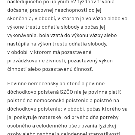
nasledujúceho po uplynutí 52 týždňov trvania
dočasnej pracovnej neschopnosti do jej
skončenia; v období, v ktorom je vo väzbe alebo vo
výkone trestu odňatia slobody a počas jej
vykonávania, bola vzatá do výkonu väzby alebo
nastúpila na výkon trestu odňatia slobody,
v období, v ktorom má pozastavené
prevádzkovanie živnosti, pozastavený výkon
činnosti alebo pozastavenú činnosť.
Povinne nemocensky poistená a povinne
dôchodkovo poistená SZČO nie je povinná platiť
poistné na nemocenské poistenie a poistné na
dôchodkové poistenie: v období, počas ktorého sa
jej poskytuje materské; od prvého dňa potreby
osobného a celodenného ošetrovania fyzickej
osoby alebo osobnej a celodennej starostlivosti