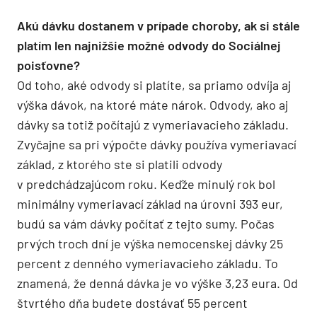
Akú dávku dostanem v prípade choroby, ak si stále
platím len najnižšie možné odvody do Sociálnej
poisťovne?
Od toho, aké odvody si platíte, sa priamo odvíja aj
výška dávok, na ktoré máte nárok. Odvody, ako aj
dávky sa totiž počítajú z vymeriavacieho základu.
Zvyčajne sa pri výpočte dávky používa vymeriavací
základ, z ktorého ste si platili odvody
v predchádzajúcom roku. Keďže minulý rok bol
minimálny vymeriavací základ na úrovni 393 eur,
budú sa vám dávky počítať z tejto sumy. Počas
prvých troch dní je výška nemocenskej dávky 25
percent z denného vymeriavacieho základu. To
znamená, že denná dávka je vo výške 3,23 eura. Od
štvrtého dňa budete dostávať 55 percent