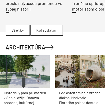
prešlo najväčšou premenou vo
Trenčíne sprístup
svojej histórii
motoristom o pol 
Všetky
Kolaudátor
ARCHITEKTÚRA
Historický park pri kaštieli
Pod asfaltom bola vzácna
v Senici ožije. Obnova
dlažba. Nádvorie
národnej kultúrnej
Pistoriho paláca dostalo