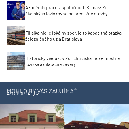
Akadémia praxe v spoločnosti Klimak: Zo
školských lavíc rovno na prestížne stavby
Filiálka nie je lokálny spor, je to kapacitná otázka
železničného uzla Bratislava
Historický viadukt v Zürichu získal nové mostné
ložiská a dilatačné závery
MOHLO BY VÁS ZAUJÍMAŤ
ASB-PORTAL.CZ