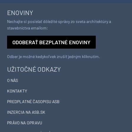
ENOVINY
Nechajte si posielať dôležité správy zo sveta architektúry a
stavebníctva emailom:
ODOBERAŤ BEZPLATNÉ ENOVINY
Odber je možné kedykoľvek zrušiť jedným kliknutím.
UŽITOČNÉ ODKAZY
O NÁS
KONTAKTY
PREDPLATNÉ ČASOPISU ASB
INZERCIA NA ASB.SK
PRÁVO NA OPRAVU