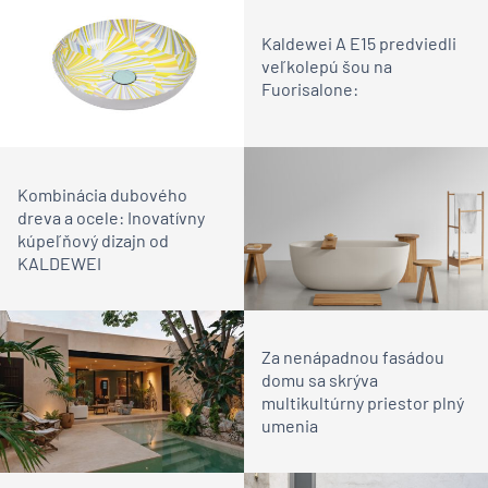
Kaldewei A E15 predviedli
veľkolepú šou na
Fuorisalone:
Kombinácia dubového
dreva a ocele: Inovatívny
kúpeľňový dizajn od
KALDEWEI
Za nenápadnou fasádou
domu sa skrýva
multikultúrny priestor plný
umenia