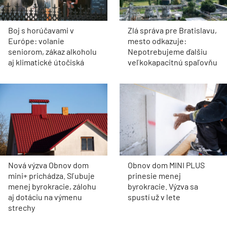
Boj s horúčavami v
Zlá správa pre Bratislavu,
Európe: volanie
mesto odkazuje:
seniorom, zákaz alkoholu
Nepotrebujeme ďalšiu
aj klimatické útočiská
veľkokapacitnú spaľovňu
Nová výzva Obnov dom
Obnov dom MINI PLUS
mini+ prichádza. Sľubuje
prinesie menej
menej byrokracie, zálohu
byrokracie. Výzva sa
aj dotáciu na výmenu
spustí už v lete
strechy