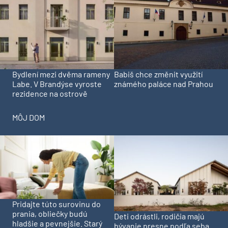
Bydlení mezi dvěma rameny
Babiš chce změnit využití
Labe. V Brandýse vyroste
známého paláce nad Prahou
rezidence na ostrově
MÔJ DOM
Pridajte túto surovinu do
prania, obliečky budú
Deti odrástli, rodičia majú
hladšie a pevnejšie. Starý
bývanie presne podľa seba.