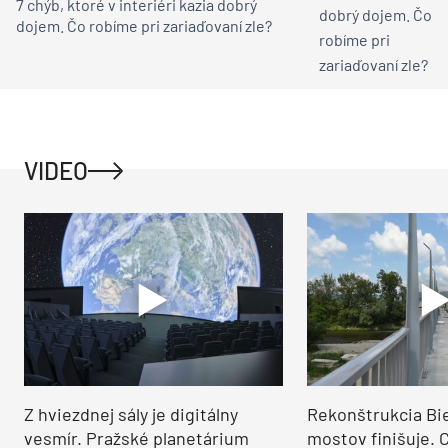
7 chýb, ktoré v interiéri kazia dobrý
dojem. Čo robíme pri zariaďovaní zle?
VIDEO
Z hviezdnej sály je digitálny
Rekonštrukcia Bi
vesmír. Pražské planetárium
mostov finišuje. 