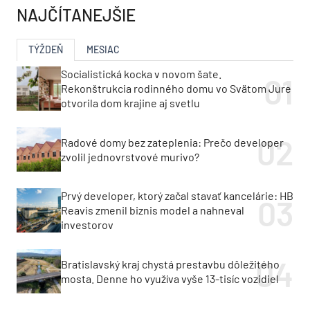
NAJČÍTANEJŠIE
TÝŽDEŇ
MESIAC
Socialistická kocka v novom šate.
Rekonštrukcia rodinného domu vo Svätom Jure
otvorila dom krajine aj svetlu
Radové domy bez zateplenia: Prečo developer
zvolil jednovrstvové murivo?
Prvý developer, ktorý začal stavať kancelárie: HB
Reavis zmenil biznis model a nahneval
investorov
Bratislavský kraj chystá prestavbu dôležitého
mosta. Denne ho využíva vyše 13-tisíc vozidiel