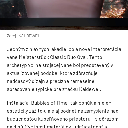
Zdroj: KALDEWEI
Jedným z hlavných lákadiel bola nová interpretácia
vane Meisterstück Classic Duo Oval. Tento
archetyp voľne stojacej vane bol predstavený v
aktualizovanej podobe, ktorá zdôrazňuje
nadčasový dizajn a precízne remeselné
spracovanie typické pre značku Kaldewei.
Inštalácia „Bubbles of Time“ tak ponúkla nielen
estetický zážitok, ale aj podnet na zamyslenie nad
budúcnosťou kúpeľňového priestoru – s dôrazom
na dlhú životnosť materiálov, udržateľnosť a