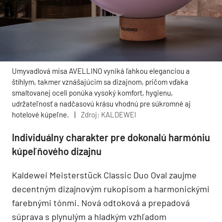
Umyvadlová misa AVELLINO vyniká ľahkou eleganciou a
štíhlym, takmer vznášajúcim sa dizajnom, pričom vďaka
smaltovanej oceli ponúka vysoký komfort, hygienu,
udržateľnosť a nadčasovú krásu vhodnú pre súkromné aj
hotelové kúpeľne.
|
Zdroj: KALDEWEI
Individuálny charakter pre dokonalú harmóniu
kúpeľňového dizajnu
Kaldewei Meisterstück Classic Duo Oval zaujme
decentným dizajnovým rukopisom a harmonickými
farebnými tónmi. Nová odtoková a prepadová
súprava s plynulým a hladkým vzhľadom