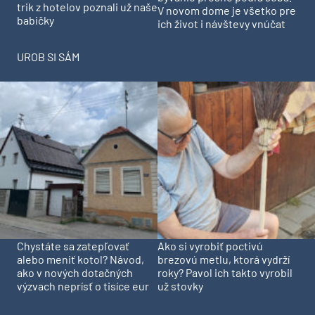
trik z hotelov poznali už naše
V novom dome je všetko pre
babičky
ich život i návštevy vnúčat
UROB SI SÁM
Chystáte sa zatepľovať
Ako si vyrobiť poctivú
alebo meniť kotol? Návod,
brezovú metlu, ktorá vydrží
ako v nových dotačných
roky? Pavol ich takto vyrobil
výzvach neprísť o tisíce eur
už stovky