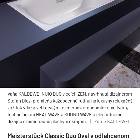
Vaňa KALDEWEI NUIO DUO v edícii ZEN, navrhnutá dizajnérom
Stefan Diez, premieňa každodennú rutinu na luxusný relaxačný
zážitok vďaka veľkorysým rozmerom, ergonomickému tvaru,
technológiám HEAT WAVE a SOUND WAVE a elegantnému
dizajnu s mimoriadne plochým okrajom.
|
Zdroj: KALDEWEI
Meisterstück Classic Duo Oval v odľahčenom