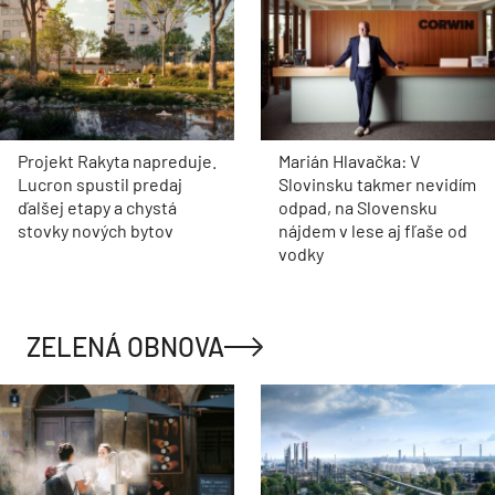
Projekt Rakyta napreduje.
Marián Hlavačka: V
Lucron spustil predaj
Slovinsku takmer nevidím
ďalšej etapy a chystá
odpad, na Slovensku
stovky nových bytov
nájdem v lese aj fľaše od
vodky
ZELENÁ OBNOVA