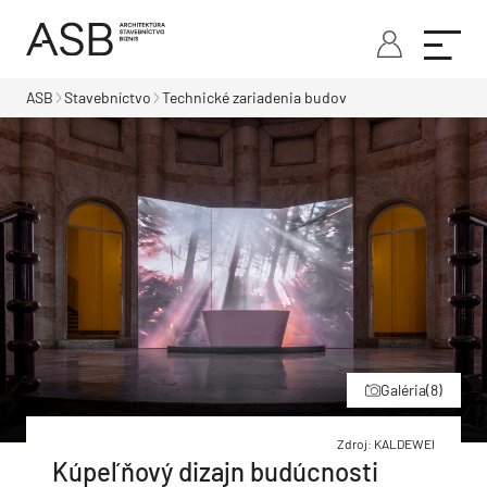
ASB
Stavebníctvo
Technické zariadenia budov
Galéria
(8)
Zdroj: KALDEWEI
Kúpeľňový dizajn budúcnosti