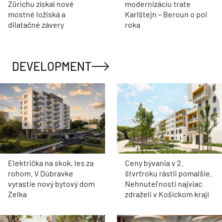
Zürichu získal nové
modernizáciu trate
mostné ložiská a
Karlštejn – Beroun o pol
dilatačné závery
roka
DEVELOPMENT
Električka na skok, les za
Ceny bývania v 2.
rohom. V Dúbravke
štvrťroku rástli pomalšie.
vyrastie nový bytový dom
Nehnuteľnosti najviac
Zelka
zdraželi v Košickom kraji