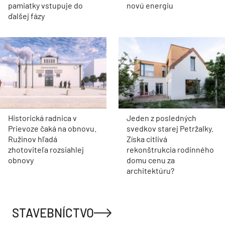
pamiatky vstupuje do
novú energiu
ďalšej fázy
Historická radnica v
Jeden z posledných
Prievoze čaká na obnovu.
svedkov starej Petržalky.
Ružinov hľadá
Získa citlivá
zhotoviteľa rozsiahlej
rekonštrukcia rodinného
obnovy
domu cenu za
architektúru?
STAVEBNÍCTVO