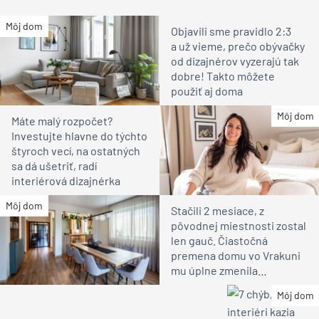
Môj dom
Objavili sme pravidlo 2:3
a už vieme, prečo obývačky
od dizajnérov vyzerajú tak
dobre! Takto môžete
použiť aj doma
Môj dom
Máte malý rozpočet?
Investujte hlavne do týchto
štyroch vecí, na ostatných
sa dá ušetriť, radí
interiérová dizajnérka
Môj dom
Stačili 2 mesiace, z
pôvodnej miestnosti zostal
len gauč. Čiastočná
premena domu vo Vrakuni
mu úplne zmenila
atmosféru (video)
Môj dom