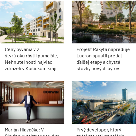
Ceny bývania v 2.
Projekt Rakyta napreduje.
štvrťroku rástli pomalšie.
Lucron spustil predaj
Nehnuteľnosti najviac
ďalšej etapy a chystá
zdraželi v Košickom kraji
stovky nových bytov
Marián Hlavačka: V
Prvý developer, ktorý
Slovinsku takmer nevidím
začal stavať kancelárie: