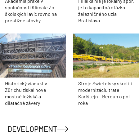
Akadémia praxe v
Filiálka nie je lokálny spor,
spoločnosti Klimak: Zo
je to kapacitná otázka
školských lavíc rovno na
železničného uzla
prestížne stavby
Bratislava
Historický viadukt v
Stroje Swietelsky skrátili
Zürichu získal nové
modernizáciu trate
mostné ložiská a
Karlštejn – Beroun o pol
dilatačné závery
roka
DEVELOPMENT