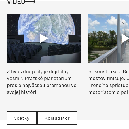
VIDEO
Z hviezdnej sály je digitálny
Rekonštrukcia Bi
vesmír. Pražské planetárium
mostov finišuje. 
prešlo najväčšou premenou vo
Trenčíne sprístup
svojej histórii
motoristom o pol 
Všetky
Kolaudátor