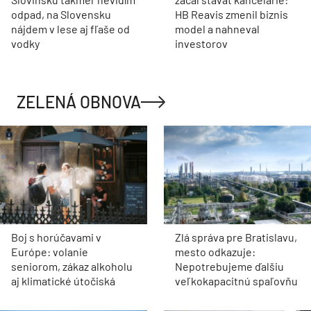
odpad, na Slovensku
HB Reavis zmenil biznis
nájdem v lese aj fľaše od
model a nahneval
vodky
investorov
ZELENÁ OBNOVA
Boj s horúčavami v
Zlá správa pre Bratislavu,
Európe: volanie
mesto odkazuje:
seniorom, zákaz alkoholu
Nepotrebujeme ďalšiu
aj klimatické útočiská
veľkokapacitnú spaľovňu