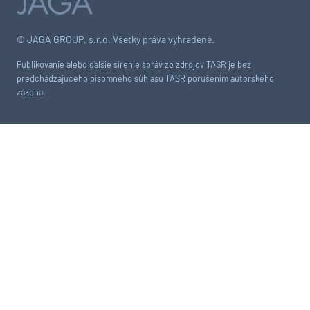
© JAGA GROUP, s.r.o. Všetky práva vyhradené.
Publikovanie alebo ďalšie šírenie správ zo zdrojov TASR je bez
predchádzajúceho písomného súhlasu TASR porušením autorského
zákona.