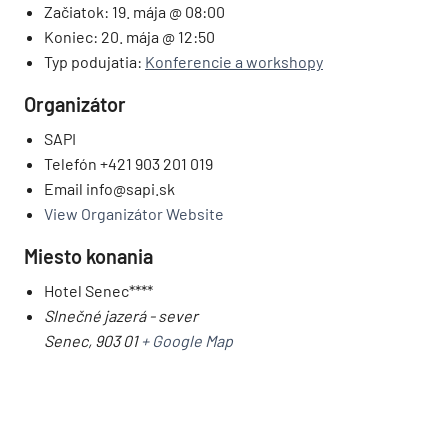
Začiatok:
19. mája @ 08:00
Koniec:
20. mája @ 12:50
Typ podujatia:
Konferencie a workshopy
Organizátor
SAPI
Telefón
+421 903 201 019
Email
info@sapi.sk
View Organizátor Website
Miesto konania
Hotel Senec****
Slnečné jazerá - sever
Senec
,
903 01
+ Google Map