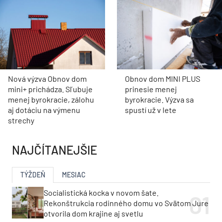
Nová výzva Obnov dom
Obnov dom MINI PLUS
mini+ prichádza. Sľubuje
prinesie menej
menej byrokracie, zálohu
byrokracie. Výzva sa
aj dotáciu na výmenu
spustí už v lete
strechy
NAJČÍTANEJŠIE
TÝŽDEŇ
MESIAC
Socialistická kocka v novom šate.
Rekonštrukcia rodinného domu vo Svätom Jure
otvorila dom krajine aj svetlu