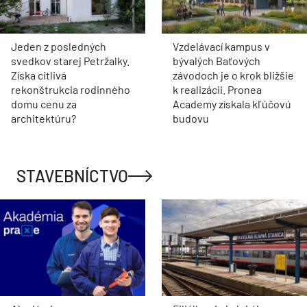
Jeden z posledných
Vzdelávací kampus v
svedkov starej Petržalky.
bývalých Baťových
Získa citlivá
závodoch je o krok bližšie
rekonštrukcia rodinného
k realizácii. Pronea
domu cenu za
Academy získala kľúčovú
architektúru?
budovu
STAVEBNÍCTVO