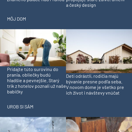
a český design
MÔJ DOM
Pridajte túto surovinu do
prania, obliečky budú
Deti odrástli, rodičia majú
hladšie a pevnejšie. Starý
bývanie presne podľa seba.
trik z hotelov poznali už naše
V novom dome je všetko pre
babičky
ich život i návštevy vnúčat
UROB SI SÁM