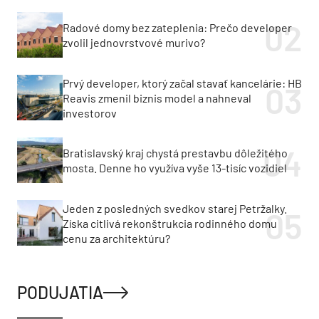
Radové domy bez zateplenia: Prečo developer
zvolil jednovrstvové murivo?
Prvý developer, ktorý začal stavať kancelárie: HB
Reavis zmenil biznis model a nahneval
investorov
Bratislavský kraj chystá prestavbu dôležitého
mosta. Denne ho využíva vyše 13-tisíc vozidiel
Jeden z posledných svedkov starej Petržalky.
Získa citlivá rekonštrukcia rodinného domu
cenu za architektúru?
PODUJATIA