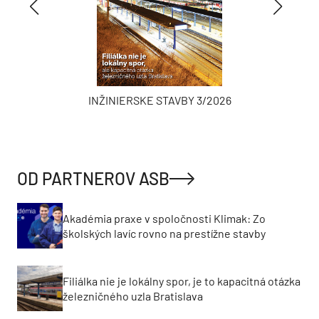
INŽINIERSKE STAVBY 3/2026
OD PARTNEROV ASB
Akadémia praxe v spoločnosti Klimak: Zo
školských lavíc rovno na prestížne stavby
Filiálka nie je lokálny spor, je to kapacitná otázka
železničného uzla Bratislava