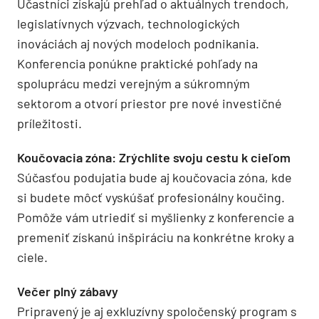
Účastníci získajú prehľad o aktuálnych trendoch,
legislatívnych výzvach, technologických
inováciách aj nových modeloch podnikania.
Konferencia ponúkne praktické pohľady na
spoluprácu medzi verejným a súkromným
sektorom a otvorí priestor pre nové investičné
príležitosti.
Koučovacia zóna: Zrýchlite svoju cestu k cieľom
Súčasťou podujatia bude aj koučovacia zóna, kde
si budete môcť vyskúšať profesionálny koučing.
Pomôže vám utriediť si myšlienky z konferencie a
premeniť získanú inšpiráciu na konkrétne kroky a
ciele.
Večer plný zábavy
Pripravený je aj exkluzívny spoločenský program s