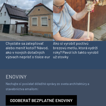
Chystáte sa zatepľovať
Ako si vyrobiť poctivú
alebo meniť kotol? Návod,
brezovú metlu, ktorá vydrží
ako v nových dotačných
roky? Pavol ich takto vyrobil
výzvach neprísť o tisíce eur
už stovky
ENOVINY
Nechajte si posielať dôležité správy zo sveta architektúry a
stavebníctva emailom:
ODOBERAŤ BEZPLATNÉ ENOVINY