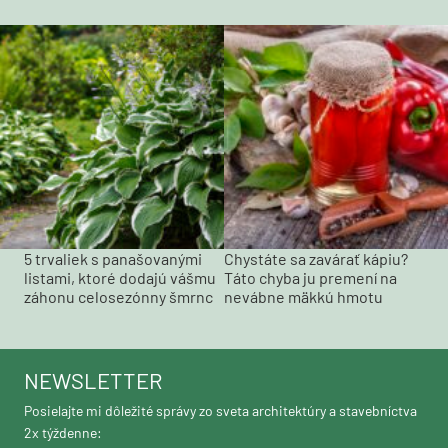
5 trvaliek s panašovanými
Chystáte sa zavárať kápiu?
listami, ktoré dodajú vášmu
Táto chyba ju premení na
záhonu celosezónny šmrnc
nevábne mäkkú hmotu
NEWSLETTER
Posielajte mi dôležité správy zo sveta architektúry a stavebníctva
2x týždenne: