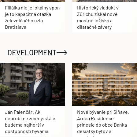
Filiálka nie je lokálny spor,
Historický viadukt v
je to kapacitná otázka
Zürichu získal nové
železničného uzla
mostné ložiská a
Bratislava
dilatačné závery
DEVELOPMENT
Ján Palenčár: Ak
Nové bývanie pri Sĺňave.
neurobíme zmeny, stále
Ardea Residence
budeme najhorší v
prinesie do obce Banka
dostupnosti bývania
desiatky bytov a