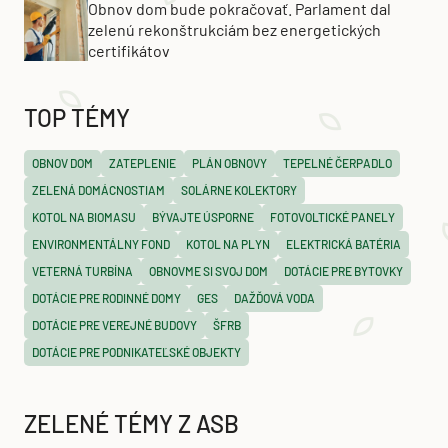
Obnov dom bude pokračovať. Parlament dal
zelenú rekonštrukciám bez energetických
certifikátov
TOP TÉMY
OBNOV DOM
ZATEPLENIE
PLÁN OBNOVY
TEPELNÉ ČERPADLO
ZELENÁ DOMÁCNOSTIAM
SOLÁRNE KOLEKTORY
KOTOL NA BIOMASU
BÝVAJTE ÚSPORNE
FOTOVOLTICKÉ PANELY
ENVIRONMENTÁLNY FOND
KOTOL NA PLYN
ELEKTRICKÁ BATÉRIA
VETERNÁ TURBÍNA
OBNOVME SI SVOJ DOM
DOTÁCIE PRE BYTOVKY
DOTÁCIE PRE RODINNÉ DOMY
GES
DAŽĎOVÁ VODA
DOTÁCIE PRE VEREJNÉ BUDOVY
ŠFRB
DOTÁCIE PRE PODNIKATEĽSKÉ OBJEKTY
ZELENÉ TÉMY Z ASB