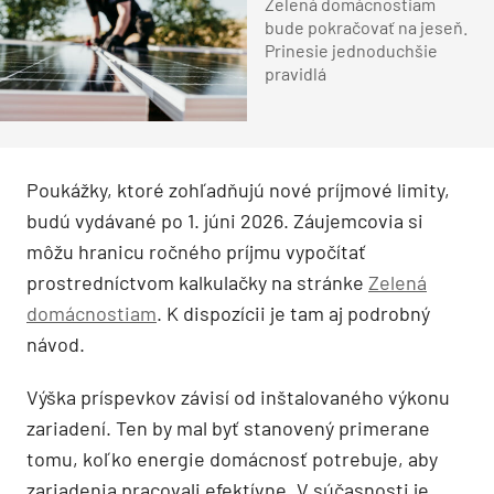
Zelená domácnostiam
bude pokračovať na jeseň.
Prinesie jednoduchšie
pravidlá
Poukážky, ktoré zohľadňujú nové príjmové limity,
budú vydávané po 1. júni 2026. Záujemcovia si
môžu hranicu ročného príjmu vypočítať
prostredníctvom kalkulačky na stránke
Zelená
domácnostiam
. K dispozícii je tam aj podrobný
návod.
Výška príspevkov závisí od inštalovaného výkonu
zariadení. Ten by mal byť stanovený primerane
tomu, koľko energie domácnosť potrebuje, aby
zariadenia pracovali efektívne. V súčasnosti je