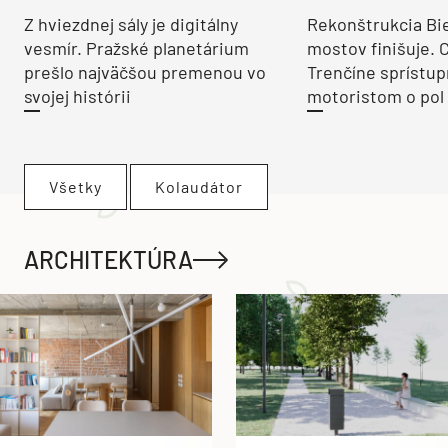
Z hviezdnej sály je digitálny
Rekonštrukcia Bi
vesmír. Pražské planetárium
mostov finišuje. 
prešlo najväčšou premenou vo
Trenčíne sprístup
svojej histórii
motoristom o pol 
Všetky
Kolaudátor
ARCHITEKTÚRA