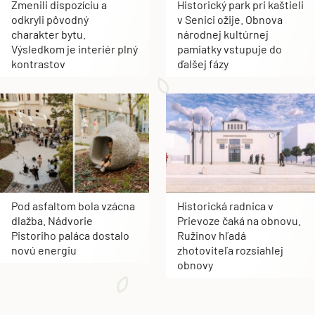
Zmenili dispozíciu a
Historický park pri kaštieli
odkryli pôvodný
v Senici ožije. Obnova
charakter bytu.
národnej kultúrnej
Výsledkom je interiér plný
pamiatky vstupuje do
kontrastov
ďalšej fázy
Pod asfaltom bola vzácna
Historická radnica v
dlažba. Nádvorie
Prievoze čaká na obnovu.
Pistoriho paláca dostalo
Ružinov hľadá
novú energiu
zhotoviteľa rozsiahlej
obnovy