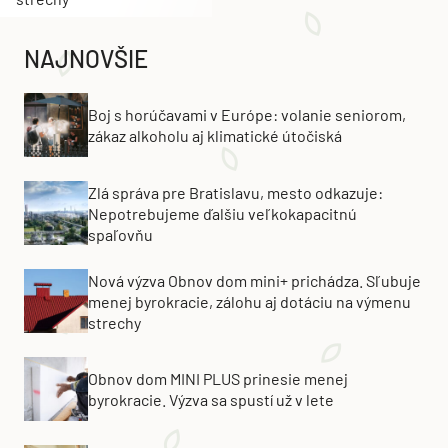
NAJNOVŠIE
Boj s horúčavami v Európe: volanie seniorom,
zákaz alkoholu aj klimatické útočiská
Zlá správa pre Bratislavu, mesto odkazuje:
Nepotrebujeme ďalšiu veľkokapacitnú
spaľovňu
Nová výzva Obnov dom mini+ prichádza. Sľubuje
menej byrokracie, zálohu aj dotáciu na výmenu
strechy
Obnov dom MINI PLUS prinesie menej
byrokracie. Výzva sa spustí už v lete