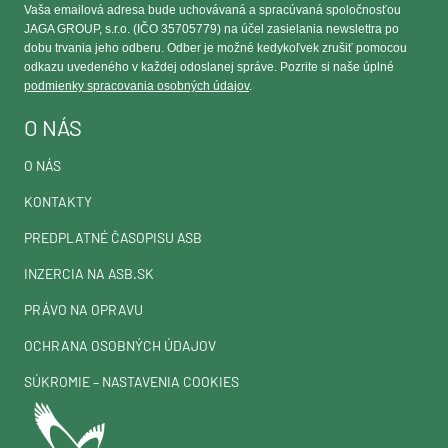
Vaša emailová adresa bude uchovávaná a spracúvaná spoločnosťou
JAGA GROUP, s.r.o. (IČO 35705779) na účel zasielania newslettra po
dobu trvania jeho odberu. Odber je možné kedykoľvek zrušiť pomocou
odkazu uvedeného v každej odoslanej správe. Pozrite si naše úplné
podmienky spracovania osobných údajov
.
O NÁS
O NÁS
KONTAKTY
PREDPLATNÉ ČASOPISU ASB
INZERCIA NA ASB.SK
PRÁVO NA OPRAVU
OCHRANA OSOBNÝCH ÚDAJOV
SÚKROMIE – NASTAVENIA COOKIES