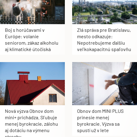
Boj s horúčavami v
Zlá správa pre Bratislavu,
Európe: volanie
mesto odkazuje:
seniorom, zákaz alkoholu
Nepotrebujeme ďalšiu
aj klimatické útočiská
veľkokapacitnú spaľovňu
Nová výzva Obnov dom
Obnov dom MINI PLUS
mini+ prichádza. Sľubuje
prinesie menej
menej byrokracie, zálohu
byrokracie. Výzva sa
aj dotáciu na výmenu
spustí už v lete
strechy