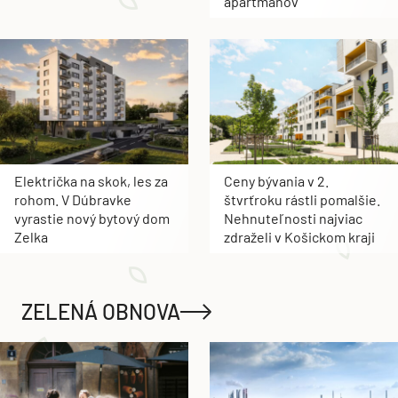
apartmánov
Električka na skok, les za
Ceny bývania v 2.
rohom. V Dúbravke
štvrťroku rástli pomalšie.
vyrastie nový bytový dom
Nehnuteľnosti najviac
Zelka
zdraželi v Košickom kraji
ZELENÁ OBNOVA