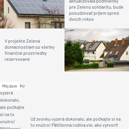
aktualizovala podmienky
pre Zelenú solidaritu, bude
posudzovať príjem spred
dvoch rokov
V projekte Zelená
domácnostiam sú všetky
finančné prostriedky
rezervované
Môj dom
Už zvonku vyzerá dokonalo, ale počkajte si na
to vnútro! Päťčlenná rodina vie, ako vytvoriť