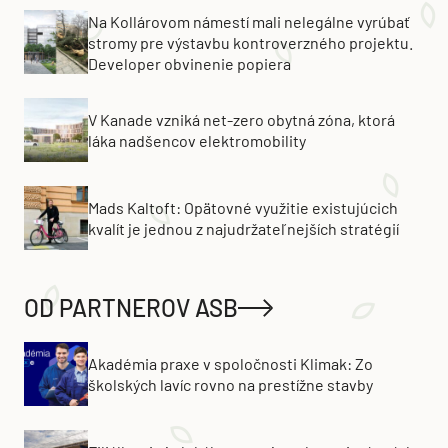
Na Kollárovom námestí mali nelegálne vyrúbať
stromy pre výstavbu kontroverzného projektu.
Developer obvinenie popiera
V Kanade vzniká net-zero obytná zóna, ktorá
láka nadšencov elektromobility
Mads Kaltoft: Opätovné využitie existujúcich
kvalít je jednou z najudržateľnejších stratégií
OD PARTNEROV ASB
Akadémia praxe v spoločnosti Klimak: Zo
školských lavíc rovno na prestížne stavby