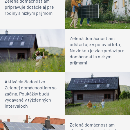
Zelená domácnostiam
pripravuje dotácie aj pre
rodiny s nízkym príjmom
Zelená domácnostiam
odštartuje v polovici leta.
Novinkou je viac peňazí pre
domácnosti s nízkymi
príjmami
Aktivácia žiadostí zo
Zelenej domácnostiam sa
začína. Poukážky budú
vydávané v týždenných
intervaloch
Zelená domácnostiam