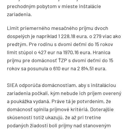
prechodným pobytom v mieste inštalácie
zariadenia.
Limit priemerného mesačného príjmu dvoch
dospelých je napríklad 1 228,18 eura, o 279 viac ako
predtým. Pre rodinu s dvomi deťmi do 15 rokov
limit stúpol o 427 eur na 1970,16 eura. Hranica
príjmu pre domácnosť ŤZP s dvomi deťmi do 15
rokov sa posunula o 610 eur na 2 814,51 eura.
SIEA odporúča domácnostiam, aby s inštaláciou
zariadenia počkali, kým nebude ich príjem overený
a poukážka vydaná. Práve tá je potvrdením, že
domácnosť splnila príjmové kritériá. Doterajšie
skúsenosti totiž ukazujú, že až pri tretine
podaných žiadostí boli príjmy nad stanoveným