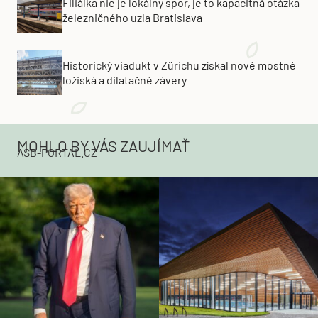
Filiálka nie je lokálny spor, je to kapacitná otázka
železničného uzla Bratislava
Historický viadukt v Zürichu získal nové mostné
ložiská a dilatačné závery
MOHLO BY VÁS ZAUJÍMAŤ
ASB-PORTAL.CZ