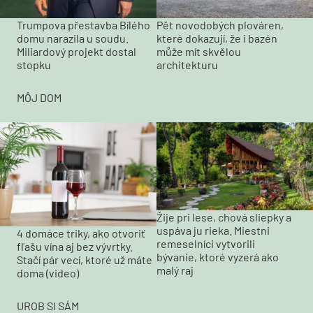
Trumpova přestavba Bílého
Pět novodobých plováren,
domu narazila u soudu.
které dokazují, že i bazén
Miliardový projekt dostal
může mít skvělou
stopku
architekturu
MÔJ DOM
Žije pri lese, chová sliepky a
uspáva ju rieka. Miestni
4 domáce triky, ako otvoriť
remeselníci vytvorili
fľašu vína aj bez vývrtky.
bývanie, ktoré vyzerá ako
Stačí pár vecí, ktoré už máte
malý raj
doma (video)
UROB SI SÁM