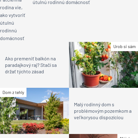
útulnú rodinnú domácnosť
Urob si sám
Ako premeniť balkón na
paradajkový raj? Stačí sa
držať týchto zásad
Dom z tehly
Malý rodinný dom s
problémovým pozemkom a
veľkorysou dispozíciou