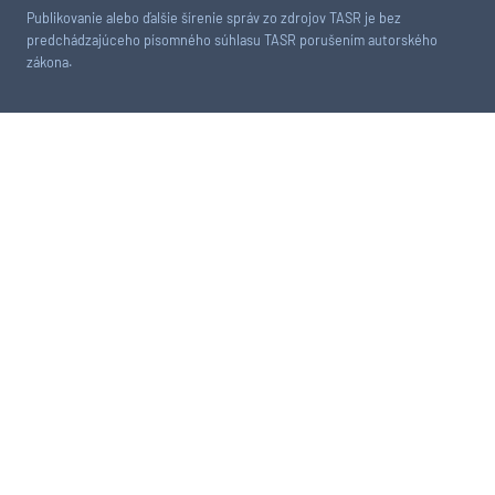
Publikovanie alebo ďalšie šírenie správ zo zdrojov TASR je bez
predchádzajúceho písomného súhlasu TASR porušením autorského
zákona.