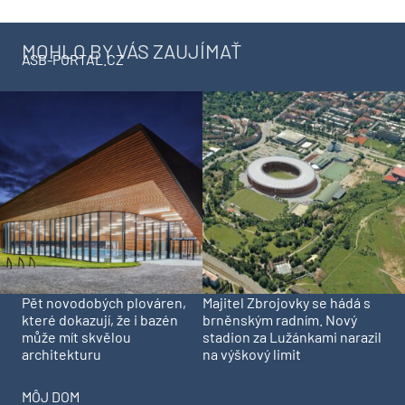
MOHLO BY VÁS ZAUJÍMAŤ
ASB-PORTAL.CZ
Pět novodobých plováren,
Majitel Zbrojovky se hádá s
které dokazují, že i bazén
brněnským radním. Nový
může mít skvělou
stadion za Lužánkami narazil
architekturu
na výškový limit
MÔJ DOM