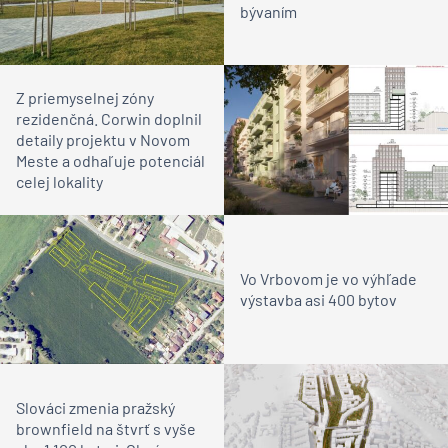
bývaním
Z priemyselnej zóny
rezidenčná. Corwin doplnil
detaily projektu v Novom
Meste a odhaľuje potenciál
celej lokality
Vo Vrbovom je vo výhľade
výstavba asi 400 bytov
Slováci zmenia pražský
brownfield na štvrť s vyše