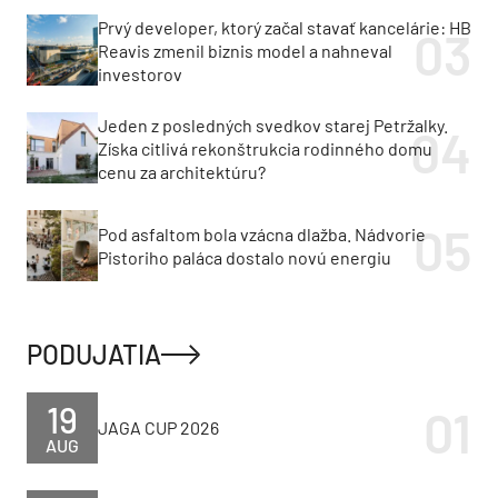
Prvý developer, ktorý začal stavať kancelárie: HB
Reavis zmenil biznis model a nahneval
investorov
Jeden z posledných svedkov starej Petržalky.
Získa citlivá rekonštrukcia rodinného domu
cenu za architektúru?
Pod asfaltom bola vzácna dlažba. Nádvorie
Pistoriho paláca dostalo novú energiu
PODUJATIA
19
JAGA CUP 2026
AUG