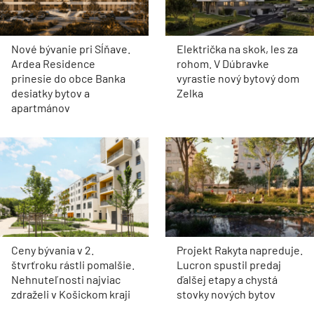
Nové bývanie pri Sĺňave.
Električka na skok, les za
Ardea Residence
rohom. V Dúbravke
prinesie do obce Banka
vyrastie nový bytový dom
desiatky bytov a
Zelka
apartmánov
Ceny bývania v 2.
Projekt Rakyta napreduje.
štvrťroku rástli pomalšie.
Lucron spustil predaj
Nehnuteľnosti najviac
ďalšej etapy a chystá
zdraželi v Košickom kraji
stovky nových bytov