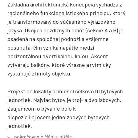
Základná architektonická koncepcia vychádza z
racionálneho funkcionalistického princípu, ktorý
je transformovaný do súčasného výrazového
jazyka. Dvojica pozdĺžnych hmôt (sekcie A a B) je
osadená na spoločnej podnoži a vzájomne
posunutá, čím vzniká napätie medzi
horizontálnou a vertikálnou líniou. Akcent
vytvárajú balkóny, ktoré výrazne a rytmicky
vystupujú z hmoty objektu.
Projekt do lokality priniesol celkovo 61 bytových
jednotiek. Najviac bytov je troj- a dvojizbových.
Záujemcom o bývanie bolo k
dispozícii aj osem jednoizbových bytových
jednotiek.