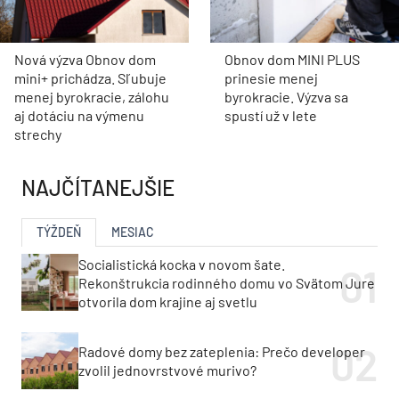
Nová výzva Obnov dom
Obnov dom MINI PLUS
mini+ prichádza. Sľubuje
prinesie menej
menej byrokracie, zálohu
byrokracie. Výzva sa
aj dotáciu na výmenu
spustí už v lete
strechy
NAJČÍTANEJŠIE
TÝŽDEŇ
MESIAC
Socialistická kocka v novom šate.
Rekonštrukcia rodinného domu vo Svätom Jure
otvorila dom krajine aj svetlu
Radové domy bez zateplenia: Prečo developer
zvolil jednovrstvové murivo?