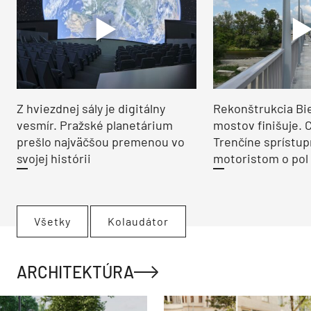
Z hviezdnej sály je digitálny
Rekonštrukcia Bi
vesmír. Pražské planetárium
mostov finišuje. 
prešlo najväčšou premenou vo
Trenčíne sprístup
svojej histórii
motoristom o pol 
Všetky
Kolaudátor
ARCHITEKTÚRA