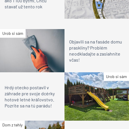
ako 1 100 bytmi. Chcú
stavať už tento rok
Urob si sám
Objavili sa na fasáde domu
praskliny? Problém
neodkladajte a zasiahnite
včas!
Urob si sám
Hrdý otecko postavil v
záhrade pre svoje dcérky
hotové letné kráľovstvo.
Pozrite sa na tú parádu!
Dom z tehly