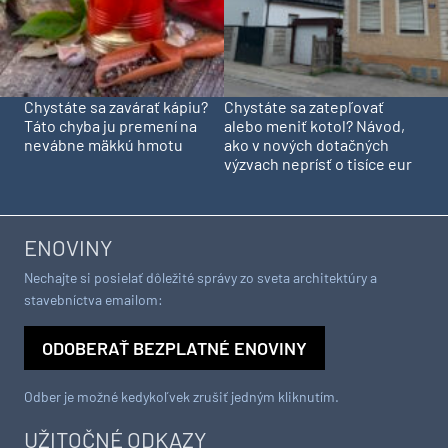
Chystáte sa zavárať kápiu?
Chystáte sa zatepľovať
Táto chyba ju premení na
alebo meniť kotol? Návod,
nevábne mäkkú hmotu
ako v nových dotačných
výzvach neprísť o tisíce eur
ENOVINY
Nechajte si posielať dôležité správy zo sveta architektúry a
stavebníctva emailom:
ODOBERAŤ BEZPLATNÉ ENOVINY
Odber je možné kedykoľvek zrušiť jedným kliknutím.
UŽITOČNÉ ODKAZY