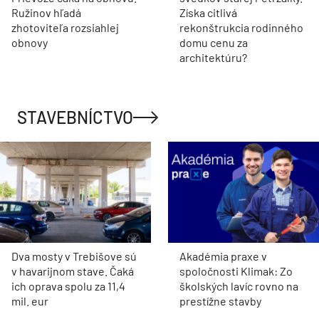
Ružinov hľadá
Získa citlivá
zhotoviteľa rozsiahlej
rekonštrukcia rodinného
obnovy
domu cenu za
architektúru?
STAVEBNÍCTVO
Dva mosty v Trebišove sú
Akadémia praxe v
v havarijnom stave. Čaká
spoločnosti Klimak: Zo
ich oprava spolu za 11,4
školských lavíc rovno na
mil. eur
prestížne stavby