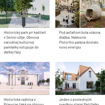
Historický park pri kaštieli
Pod asfaltom bola vzácna
v Senici ožije. Obnova
dlažba. Nádvorie
národnej kultúrnej
Pistoriho paláca dostalo
pamiatky vstupuje do
novú energiu
ďalšej fázy
Historická radnica v
Jeden z posledných
Prievoze čaká na obnovu.
svedkov starej Petržalky.