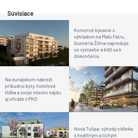
Súvisiace
Komorné bývanie s
výhľadom na Malú Fatru.
Scenéria Žilina napreduje
vo výstavbe a blíži sa k
dokončeniu
Na dunajskom nábreží
pribudnú byty, hotelové
lôžka a svoje miesto nájdu
aj vitráže z PKO
Nová Tulipa: výhody vidieka
s kvalitným a tichým