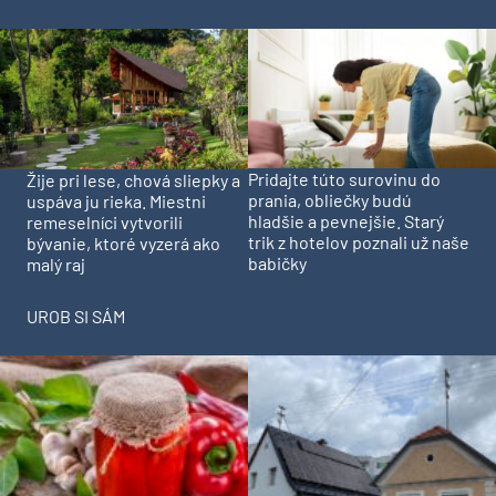
Pridajte túto surovinu do
Žije pri lese, chová sliepky a
prania, obliečky budú
uspáva ju rieka. Miestni
hladšie a pevnejšie. Starý
remeselníci vytvorili
trik z hotelov poznali už naše
bývanie, ktoré vyzerá ako
babičky
malý raj
UROB SI SÁM