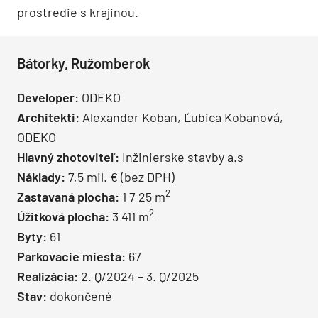
prostredie s krajinou.
Bátorky, Ružomberok
Developer:
ODEKO
Architekti:
Alexander Koban, Ľubica Kobanová,
ODEKO
Hlavný zhotoviteľ:
Inžinierske stavby a.s
Náklady:
7,5 mil. € (bez DPH)
2
Zastavaná plocha:
1 7 25 m
2
Úžitková plocha:
3 411 m
Byty:
61
Parkovacie miesta:
67
Realizácia:
2. Q/2024 – 3. Q/2025
Stav:
dokončené