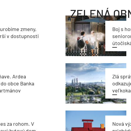
ZELENÁ OB
eurobíme zmeny,
Boj s h
rší v dostupnosti
seniorom
útočisk
ňave. Ardea
Zlá sprá
 do obce Banka
odkazuj
partmánov
veľkoka
les za rohom. V
Nová vý
nový bytový dom
prichád