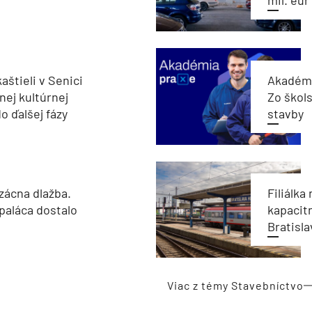
mil. eur
aštieli v Senici
Akadémi
nej kultúrnej
Zo škols
o ďalšej fázy
stavby
zácna dlažba.
Filiálka 
paláca dostalo
kapacit
Bratisla
Viac z témy Stavebníctvo