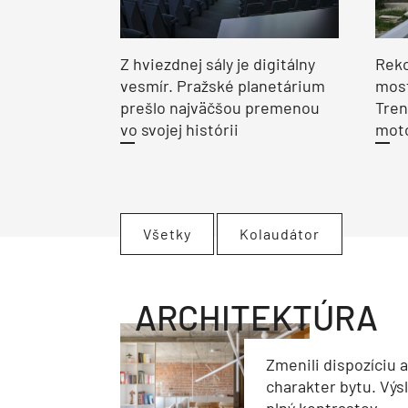
Z hviezdnej sály je digitálny
Reko
vesmír. Pražské planetárium
most
prešlo najväčšou premenou
Tren
vo svojej histórii
moto
Všetky
Kolaudátor
ARCHITEKTÚRA
Zmenili dispozíciu 
charakter bytu. Výs