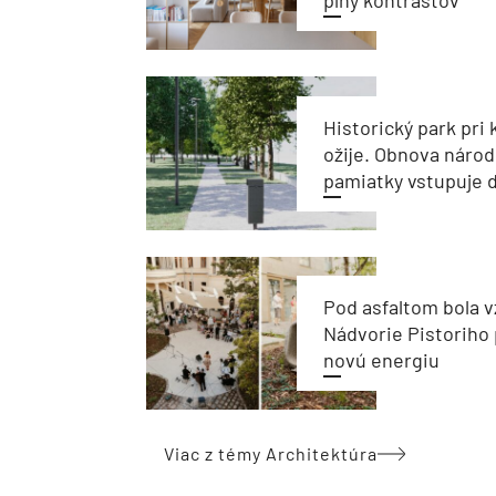
plný kontrastov
Historický park pri k
ožije. Obnova národ
pamiatky vstupuje d
Pod asfaltom bola v
Nádvorie Pistoriho 
novú energiu
Viac z témy Architektúra