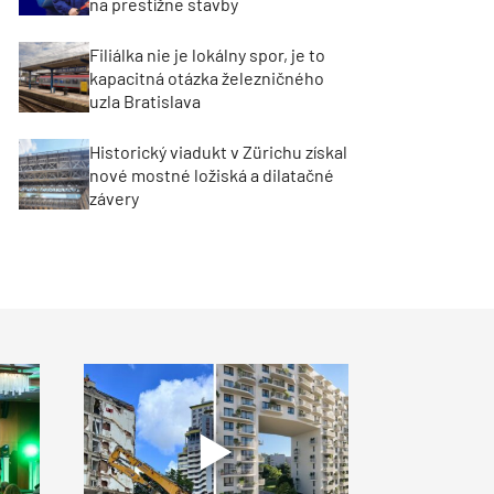
na prestížne stavby
Filiálka nie je lokálny spor, je to
kapacitná otázka železničného
uzla Bratislava
Historický viadukt v Zürichu získal
nové mostné ložiská a dilatačné
závery