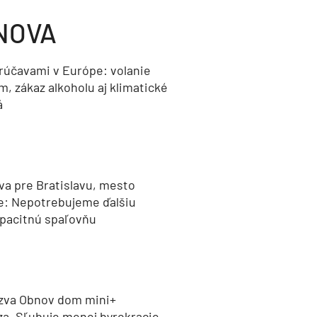
NOVA
orúčavami v Európe: volanie
, zákaz alkoholu aj klimatické
á
va pre Bratislavu, mesto
e: Nepotrebujeme ďalšiu
pacitnú spaľovňu
zva Obnov dom mini+
za. Sľubuje menej byrokracie,