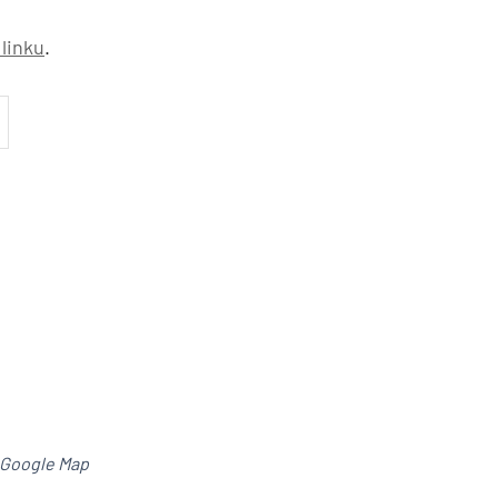
linku
.
 Google Map