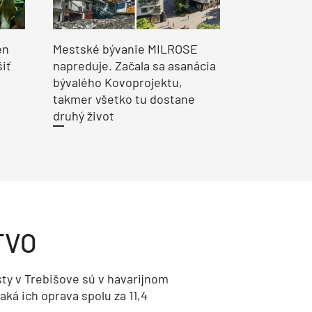
en
Mestské bývanie MILROSE
šiť
napreduje. Začala sa asanácia
bývalého Kovoprojektu,
takmer všetko tu dostane
druhý život
TVO
ty v Trebišove sú v havarijnom
aká ich oprava spolu za 11,4