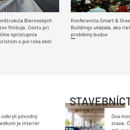
nštrukcia Bierovských
Konferencia Smart & Gre
ov finišuje. Cestu pri
Buildings ukázala, ako rie
číne sprístupnia
problémy budov
ristom o pol roka skôr
STAVEBNÍC
a odkryli pôvodný
Dva mos
ledkom je interiér
stave. Č