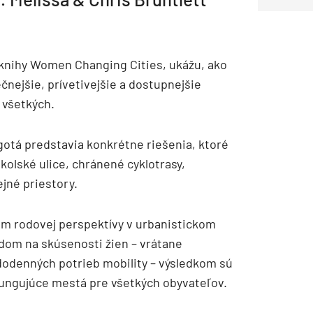
Inžinierske siete
Solárne kolektor
Interiérový dizajn
Bonusy Klubu ASB
Urbanizmus
Manažérsky k
Stavebná technika
i knihy Women Changing Cities, ukážu, ako
nejšie, prívetivejšie a dostupnejšie
s všetkých.
ogotá predstavia konkrétne riešenia, ktoré
kolské ulice, chránené cyklotrasy,
ejné priestory.
m rodovej perspektívy v urbanistickom
adom na skúsenosti žien – vrátane
ždodenných potrieb mobility – výsledkom sú
e fungujúce mestá pre všetkých obyvateľov.