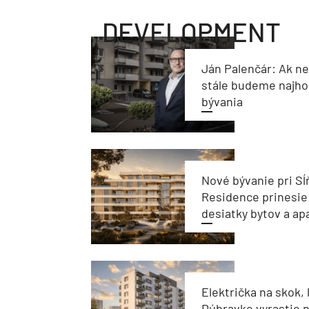
DEVELOPMENT
Ján Palenčár: Ak n
stále budeme najho
bývania
Nové bývanie pri Sĺ
Residence prinesie
desiatky bytov a a
Električka na skok, 
Dúbravke vyrastie 