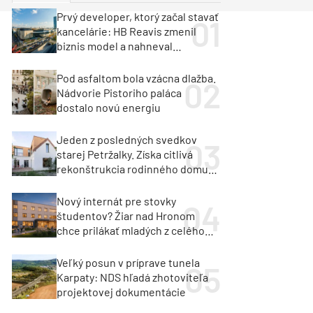
y
Klimatizácia a vetranie
Prvý developer, ktorý začal stavať
urz Milan Murcka
kancelárie: HB Reavis zmenil
biznis model a nahneval
investorov
Pod asfaltom bola vzácna dlažba.
Nádvorie Pistoriho paláca
dostalo novú energiu
Jeden z posledných svedkov
starej Petržalky. Získa citlivá
rekonštrukcia rodinného domu
cenu za architektúru?
Nový internát pre stovky
študentov? Žiar nad Hronom
chce prilákať mladých z celého
regiónu
Veľký posun v príprave tunela
Karpaty: NDS hľadá zhotoviteľa
projektovej dokumentácie