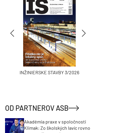
INŽINIERSKE STAVBY 3/2026
ASB
OD PARTNEROV ASB
Akadémia praxe v spoločnosti
Klimak: Zo školských lavíc rovno