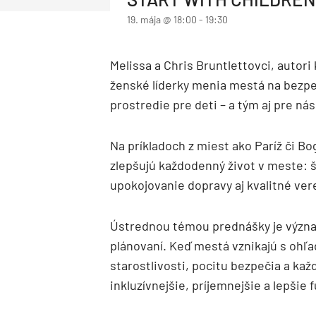
Priemysel a logistika
Dopravné stavby
19. mája @ 18:00
-
19:30
Priemyselné objekty
Deti a architektúra
Správa budov
Facility management
Správa bytových domov
Rodinné domy
Melissa a Chris Bruntlettovci, autor
Obnova bytových domov
ženské líderky menia mestá na bezpeč
Drevostavby
Montované domy
Bungalovy
Nízkoenergetické domy
Pasívne domy
prostredie pre deti – a tým aj pre ná
Na príkladoch z miest ako Paríž či B
zlepšujú každodenný život v meste: š
upokojovanie dopravy aj kvalitné ver
Ústrednou témou prednášky je význa
plánovaní. Keď mestá vznikajú s ohľ
starostlivosti, pocitu bezpečia a ka
inkluzívnejšie, príjemnejšie a lepši