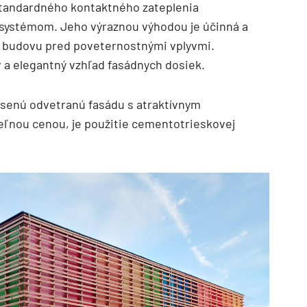
tandardného kontaktného zateplenia
 systémom. Jeho výraznou výhodou je účinná a
i budovu pred poveternostnými vplyvmi.
v a elegantný vzhľad fasádnych dosiek.
esenú odvetranú fasádu s atraktívnym
teľnou cenou, je použitie cementotrieskovej
TZB HAUSTECHNIK 3/2026