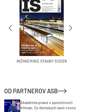
INŽINIERSKE STAVBY 3/2026
ASB
OD PARTNEROV ASB
Akadémia praxe v spoločnosti
Klimak: Zo školských lavíc rovno