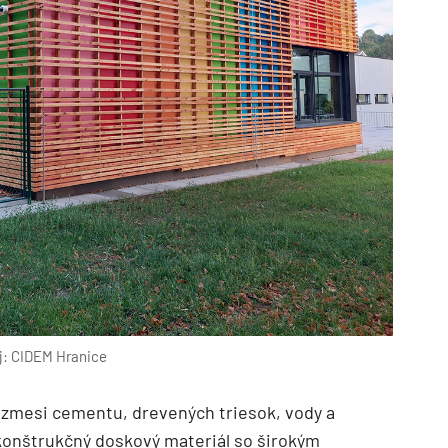
j: CIDEM Hranice
 zmesi cementu, drevených triesok, vody a
konštrukčný doskový materiál so širokým