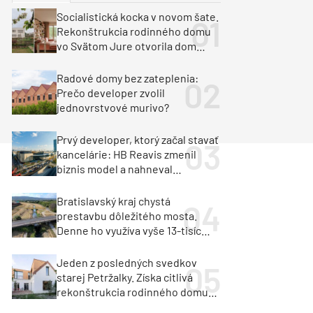
y
Klimatizácia a vetranie
Socialistická kocka v novom šate.
urz Milan Murcka
Rekonštrukcia rodinného domu
vo Svätom Jure otvorila dom
krajine aj svetlu
Radové domy bez zateplenia:
Prečo developer zvolil
jednovrstvové murivo?
Prvý developer, ktorý začal stavať
kancelárie: HB Reavis zmenil
biznis model a nahneval
investorov
Bratislavský kraj chystá
prestavbu dôležitého mosta.
Denne ho využíva vyše 13-tisíc
vozidiel
Jeden z posledných svedkov
starej Petržalky. Získa citlivá
rekonštrukcia rodinného domu
cenu za architektúru?