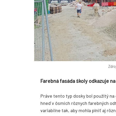
Zdro
Farebná fasáda školy odkazuje na 
Práve tento typ dosky bol použitý na 
hneď v ôsmich rôznych farebných od
variabilne tak, aby mohla plniť aj rô