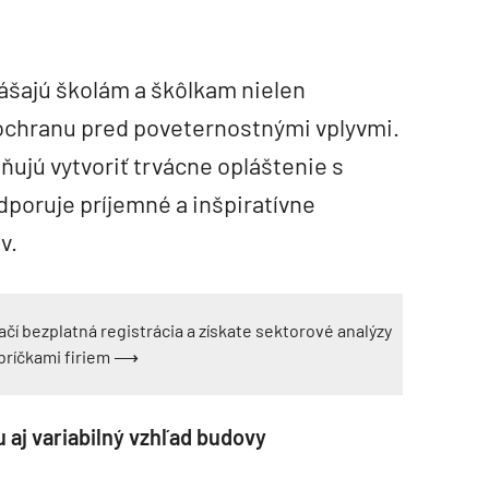
ášajú školám a škôlkam nielen
u ochranu pred poveternostnými vplyvmi.
jú vytvoriť trvácne opláštenie s
dporuje príjemné a inšpiratívne
v.
ačí bezplatná registrácia a získate sektorové analýzy
ebríčkami firiem ⟶
 aj variabilný vzhľad budovy