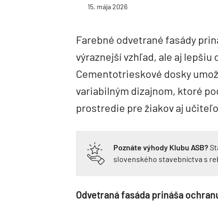
15. mája 2026
Farebné odvetrané fasády prin
výraznejší vzhľad, ale aj lepši
Cementotrieskové dosky umožňu
variabilným dizajnom, ktoré po
prostredie pre žiakov aj učiteľo
Poznáte výhody Klubu ASB?
St
slovenského stavebníctva s r
Odvetraná fasáda prináša ochranu