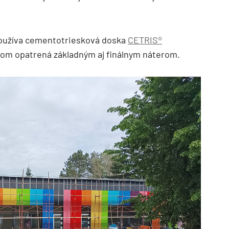
používa cementotriesková doska
CETRIS®
hom opatrená základným aj finálnym náterom.