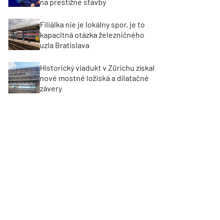
na prestížne stavby
Filiálka nie je lokálny spor, je to
kapacitná otázka železničného
uzla Bratislava
Historický viadukt v Zürichu získal
nové mostné ložiská a dilatačné
závery