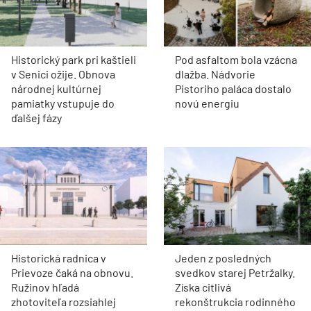
Historický park pri kaštieli
Pod asfaltom bola vzácna
v Senici ožije. Obnova
dlažba. Nádvorie
národnej kultúrnej
Pistoriho paláca dostalo
pamiatky vstupuje do
novú energiu
ďalšej fázy
Historická radnica v
Jeden z posledných
Prievoze čaká na obnovu.
svedkov starej Petržalky.
Ružinov hľadá
Získa citlivá
zhotoviteľa rozsiahlej
rekonštrukcia rodinného