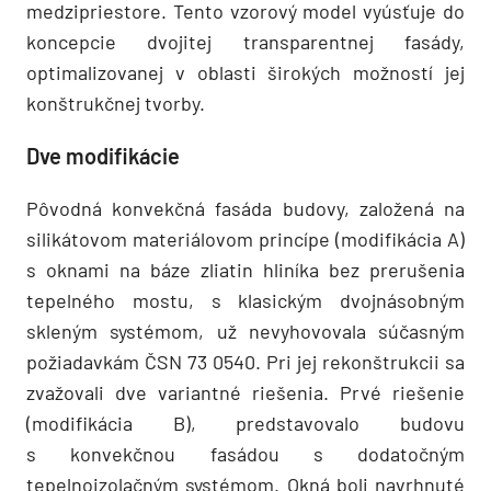
medzipriestore. Tento vzorový model vyúsťuje do
koncepcie dvojitej transparentnej fasády,
optimalizovanej v oblasti širokých možností jej
konštrukčnej tvorby.
Dve modifikácie
Pôvodná konvekčná fasáda budovy, založená na
silikátovom materiálovom princípe (modifikácia A)
s oknami na báze zliatin hliníka bez prerušenia
tepelného mostu, s klasickým dvojnásobným
skleným systémom, už nevyhovovala súčasným
požiadavkám ČSN 73 0540. Pri jej rekonštrukcii sa
zvažovali dve variantné riešenia. Prvé riešenie
(modifikácia B), predstavovalo budovu
s konvekčnou fasádou s dodatočným
tepelnoizolačným systémom. Okná boli navrhnuté