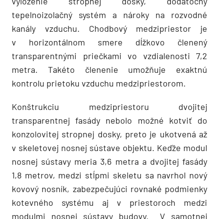
vyloženie stropnej dosky, dodatočný
tepelnoizolačný systém a nároky na rozvodné
kanály vzduchu. Chodbový medzipriestor je
v horizontálnom smere dĺžkovo členený
transparentnými priečkami vo vzdialenosti 7,2
metra. Takéto členenie umožňuje exaktnú
kontrolu prietoku vzduchu medzipriestorom.
Konštrukciu medzipriestoru dvojitej
transparentnej fasády nebolo možné kotviť do
konzolovitej stropnej dosky, preto je ukotvená až
v skeletovej nosnej sústave objektu. Keďže modul
nosnej sústavy meria 3,6 metra a dvojitej fasády
1,8 metrov, medzi stĺpmi skeletu sa navrhol nový
kovový nosník, zabezpečujúci rovnaké podmienky
kotevného systému aj v priestoroch medzi
modulmi nosnej sústavy budovy. V samotnej