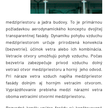
medzipriestoru a jadra budovy. To je primárnou
požiadavkou aerodynamického konceptu dvojitej
transparentnej fasády. Dynamiku pohybu vzduchu
medzipriestorom určuje prirodzená konvekcia
(bezvetrie), účinok vetra alebo ich kombinácia.
Vetracie otvory umožňujú pohyb vzduchu. Počas
bezvetria zabezpečuje prívod vzduchu dolný
vetrací otvor medzipriestoru a horný jeho odvod.
Pri náraze vetra vzduch napĺňa medzipriestor
fasády dolným aj horným vetracím otvorom.
Vyprázdňovanie prebieha medzi nárazmi vetra
oboma vetracími otvormi medzipriestoru.
Rozvodné kanály vnútra fasády sú konštruované