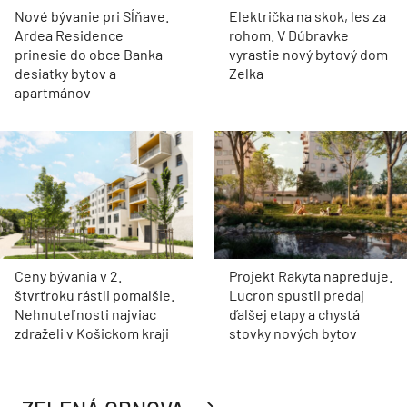
Nové bývanie pri Sĺňave.
Električka na skok, les za
Ardea Residence
rohom. V Dúbravke
prinesie do obce Banka
vyrastie nový bytový dom
desiatky bytov a
Zelka
apartmánov
Ceny bývania v 2.
Projekt Rakyta napreduje.
štvrťroku rástli pomalšie.
Lucron spustil predaj
Nehnuteľnosti najviac
ďalšej etapy a chystá
zdraželi v Košickom kraji
stovky nových bytov