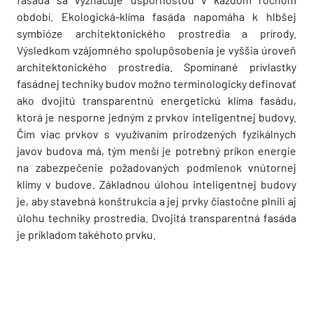
období. Ekologická-klíma fasáda napomáha k hlbšej
symbióze architektonického prostredia a prírody.
Výsledkom vzájomného spolupôsobenia je vyššia úroveň
architektonického prostredia. Spomínané prívlastky
fasádnej techniky budov možno terminologicky definovať
ako dvojitú transparentnú energetickú klíma fasádu,
ktorá je nesporne jedným z prvkov inteligentnej budovy.
Čím viac prvkov s využívaním prirodzených fyzikálnych
javov budova má, tým menší je potrebný príkon energie
na zabezpečenie požadovaných podmienok vnútornej
klímy v budove. Základnou úlohou inteligentnej budovy
je, aby stavebná konštrukcia a jej prvky čiastočne plnili aj
úlohu techniky prostredia. Dvojitá transparentná fasáda
je príkladom takéhoto prvku.