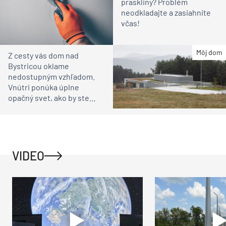
praskliny? Problém
neodkladajte a zasiahnite
včas!
Môj dom
Z cesty vás dom nad
Bystricou oklame
nedostupným vzhľadom.
Vnútri ponúka úplne
opačný svet, ako by ste
čakali
VIDEO