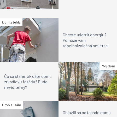
Dom z tehly
Chcete ušetriť energiu?
Pomôže vám
tepelnoizolačná omietka
Môj dom
Čo sa stane, ak dáte domu
zrkadlovú fasádu? Bude
neviditeľný?
Urob si sám
Objavili sa na fasáde domu