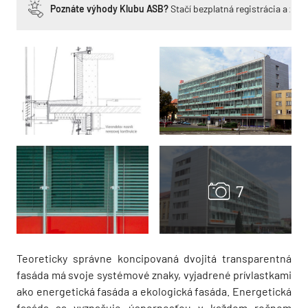
Poznáte výhody Klubu ASB?
Stačí bezplatná registrácia a zí
Teoreticky správne koncipovaná dvojitá transparentná
fasáda má svoje systémové znaky, vyjadrené prívlastkami
ako energetická fasáda a ekologická fasáda. Energetická
fasáda sa vyznačuje úspornosťou v každom ročnom