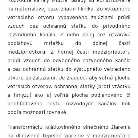
na materiálovej báze zliatin hliníka. Zo vstupného
vetracieho otvoru vybaveného žalúziami prúdi
vzduch cez ochrannú sieťku do prívodného
rozvodného kanála. Z neho ďalej cez otváravú
podlahovú mriežku do dolnej časti
medzipriestoru. Z hornej časti medzipriestoru
prúdi vzduch do odvodného rozvodného kanála
a cez ochrannú sieťku do výstupného vetracieho
otvoru so žalúziami. Je žiaduce, aby voľná plocha
vetracích otvorov, ochrannej sieťky (proti vtáctvu
a hmyzu) ako aj voľná plocha podlahového či
podhľadového roštu rozvodných kanálov boli
podľa možnosti rovnaké.
Transformáciu krátkovlnného slnečného žiarenia
na dlhovlnné tepelné žiarenie v medzipriestore