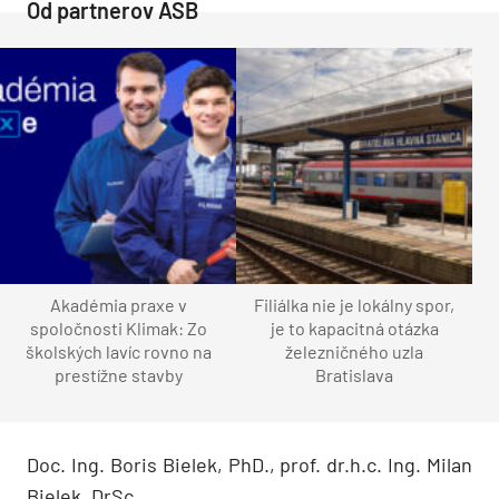
Od partnerov ASB
Akadémia praxe v
Filiálka nie je lokálny spor,
spoločnosti Klimak: Zo
je to kapacitná otázka
školských lavíc rovno na
železničného uzla
prestížne stavby
Bratislava
Doc. Ing. Boris Bielek, PhD., prof. dr.h.c. Ing. Milan
Bielek, DrSc.