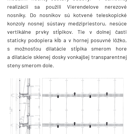
realizácii sa použili Vierendelove nerezové
nosníky. Do nosníkov sú kotvené teleskopické
konzoly nosnej sústavy medzipriestoru, nesúce
vertikálne prvky stĺpikov. Tie v dolnej časti
staticky podopiera kĺb a v hornej posuvné lôžko,
s možnosťou dilatácie stĺpika smerom hore
a dilatácie sklenej dosky vonkajšej transparentnej
steny smerom dole.