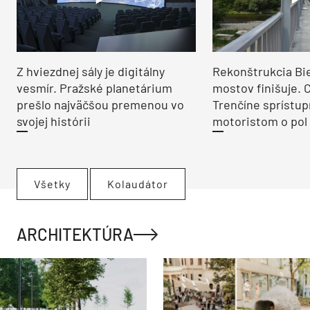
Z hviezdnej sály je digitálny
Rekonštrukcia Bi
vesmír. Pražské planetárium
mostov finišuje. 
prešlo najväčšou premenou vo
Trenčíne sprístup
svojej histórii
motoristom o pol 
Všetky
Kolaudátor
ARCHITEKTÚRA