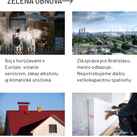
ZELENÁ OBNOVA
Boj s horúčavami v
Zlá správa pre Bratislavu,
Európe: volanie
mesto odkazuje:
seniorom, zákaz alkoholu
Nepotrebujeme ďalšiu
aj klimatické útočiská
veľkokapacitnú spaľovňu