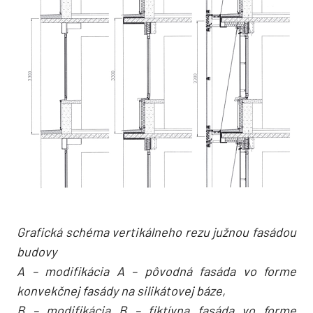
Grafická schéma vertikálneho rezu južnou fasádou
budovy
A – modifikácia A – pôvodná fasáda vo forme
konvekčnej fasády na silikátovej báze,
B – modifikácia B – fiktívna fasáda vo forme