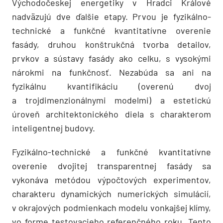
Východočeskej energetiky v Hradci Králové
nadväzujú dve ďalšie etapy. Prvou je fyzikálno-
technické a funkčné kvantitatívne overenie
fasády, druhou konštrukčná tvorba detailov,
prvkov a sústavy fasády ako celku, s vysokými
nárokmi na funkčnosť. Nezabúda sa ani na
fyzikálnu kvantifikáciu (overenú dvoj
a trojdimenzionálnymi modelmi) a estetickú
úroveň architektonického diela s charakterom
inteligentnej budovy.
Fyzikálno-technické a funkčné kvantitatívne
overenie dvojitej transparentnej fasády sa
vykonáva metódou výpočtových experimentov,
charakteru dynamických numerických simulácií,
v okrajových podmienkach modelu vonkajšej klímy,
vo forme testovacieho referenčného roku. Tento