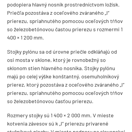
podopiera hlavný nosník prostredníctvom ložísk.
Priečľa pozostáva z oceľového zváraného „I“
prierezu, spriahnutého pomocou oceľových tŕňov
so železobetónovou častou prierezu s rozmermi 1
400 × 1 200 mm.
Stojky pylónu sa od úrovne priečle odkláňajú od
osi mosta v sklone, ktorý je rovnobežný so
sklonom stien hlavného nosníka. Stojky pylónu
majú po celej výške konštantný, osemuholníkový
prierez, ktorý pozostáva z oceľového zváraného „I“
prierezu, spriahnutého pomocou oceľových tŕňov
so železobetónovou časťou prierezu.
Rozmery stojky sú 1 400 × 2 000 mm. V mieste
kotvenia závesov sú k „I“ prierezu privarené
styčníkové plechy. V mieste podpery na slovenskej