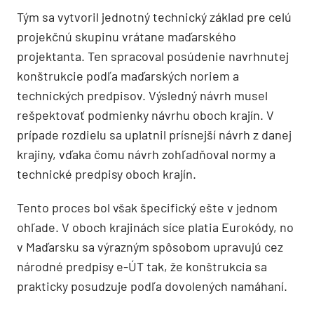
Tým sa vytvoril jednotný technický základ pre celú
projekčnú skupinu vrátane maďarského
projektanta. Ten spracoval posúdenie navrhnutej
konštrukcie podľa maďarských noriem a
technických predpisov. Výsledný návrh musel
rešpektovať podmienky návrhu oboch krajín. V
prípade rozdielu sa uplatnil prísnejší návrh z danej
krajiny, vďaka čomu návrh zohľadňoval normy a
technické predpisy oboch krajín.
Tento proces bol však špecifický ešte v jednom
ohľade. V oboch krajinách síce platia Eurokódy, no
v Maďarsku sa výrazným spôsobom upravujú cez
národné predpisy e-ÚT tak, že konštrukcia sa
prakticky posudzuje podľa dovolených namáhaní.