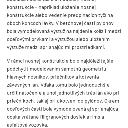
konštrukcie – napríklad uloženie nosnej
konštrukcie alebo vedenie predpínacích tyčí na
oboch koncoch lávky. V betónovej časti pylónov
bola vymodelovaná výstuž na nájdenie kolízii medzi
oceľovými prvkami a výstužou alebo uložením
výstuže medzi spriahajúcimi prostriedkami.
V rámci nosnej konštrukcie bolo najdôležitejšie
podchytiť modelovaním samotnú geometriu
hlavných nosníkov, priečnikov a kotvenia
závesných lán. Vďaka tomu bolo jednoduchšie
určiť natočenie a uhol jednotlivých trás lán ako pri
priečnikoch, tak aj pri ukotvení do pylónov. Okrem
oceľových častí bola vymodelovaná aj spriahajúca
doska vrátane filigránových dosiek a ríms a
asfaltová vozovka.