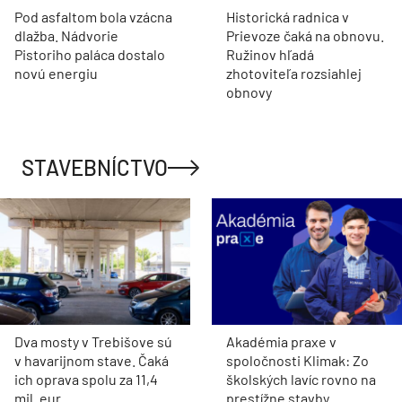
Pod asfaltom bola vzácna
Historická radnica v
dlažba. Nádvorie
Prievoze čaká na obnovu.
Pistoriho paláca dostalo
Ružinov hľadá
novú energiu
zhotoviteľa rozsiahlej
obnovy
STAVEBNÍCTVO
Dva mosty v Trebišove sú
Akadémia praxe v
v havarijnom stave. Čaká
spoločnosti Klimak: Zo
ich oprava spolu za 11,4
školských lavíc rovno na
mil. eur
prestížne stavby