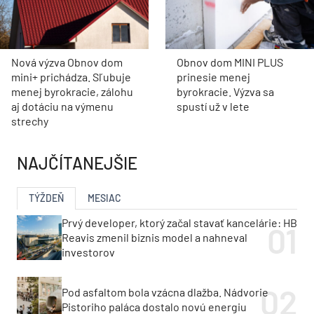
Nová výzva Obnov dom
Obnov dom MINI PLUS
mini+ prichádza. Sľubuje
prinesie menej
menej byrokracie, zálohu
byrokracie. Výzva sa
aj dotáciu na výmenu
spustí už v lete
strechy
NAJČÍTANEJŠIE
TÝŽDEŇ
MESIAC
Prvý developer, ktorý začal stavať kancelárie: HB
Reavis zmenil biznis model a nahneval
investorov
Pod asfaltom bola vzácna dlažba. Nádvorie
Pistoriho paláca dostalo novú energiu