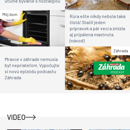
útulné bývanie s nostalgiou
Môj dom
Rúra ešte nikdy nebola taká
čistá! Stačil jeden
prípravok a pár vecí a zmizla
aj pripálená mastnota
(návod)
Záhrada
Mravce v záhrade nemusia
byť nepriateľom. Vypočujte
si novú epizódu podcastu
Záhrada
VIDEO