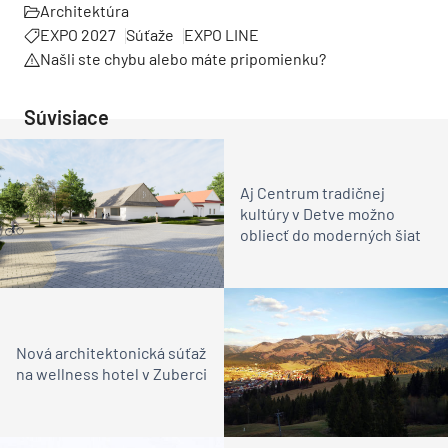
Architektúra
EXPO 2027
Súťaže
EXPO LINE
Našli ste chybu alebo máte pripomienku?
Súvisiace
Aj Centrum tradičnej
kultúry v Detve možno
obliecť do moderných šiat
Nová architektonická súťaž
na wellness hotel v Zuberci