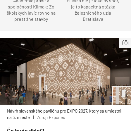
Akadémia praxe v
Filiálka nie je lokálny spor,
spoločnosti Klimak: Zo
je to kapacitná otázka
školských lavíc rovno na
železničného uzla
prestížne stavby
Bratislava
Návrh slovenského pavilónu pre EXPO 2027, ktorý sa umiestnil
na 3. mieste
|
Zdroj: Exponex
Čo bude ďalej?