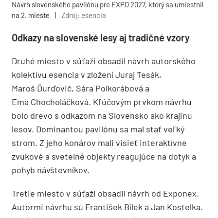
Návrh slovenského pavilónu pre EXPO 2027, ktorý sa umiestnil
na 2. mieste
|
Zdroj: esencia
Odkazy na slovenské lesy aj tradičné vzory
Druhé miesto v súťaži obsadil návrh autorského
kolektívu esencia v zložení Juraj Tesák,
Maroš Ďurďovič, Sára Polkorábová a
Ema Chocholáčková. Kľúčovým prvkom návrhu
bolo drevo s odkazom na Slovensko ako krajinu
lesov. Dominantou pavilónu sa mal stať veľký
strom. Z jeho konárov mali visieť interaktívne
zvukové a svetelné objekty reagujúce na dotyk a
pohyb návštevníkov.
Tretie miesto v súťaži obsadil návrh od Exponex.
Autormi návrhu sú František Bílek a Jan Kostelka.