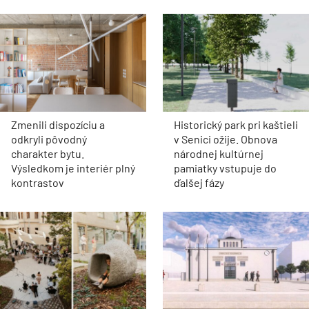
Zmenili dispozíciu a
Historický park pri kaštieli
odkryli pôvodný
v Senici ožije. Obnova
charakter bytu.
národnej kultúrnej
Výsledkom je interiér plný
pamiatky vstupuje do
kontrastov
ďalšej fázy