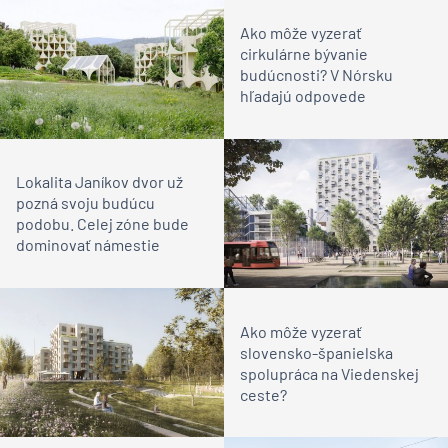
Ako môže vyzerať
cirkulárne bývanie
budúcnosti? V Nórsku
hľadajú odpovede
Lokalita Janíkov dvor už
pozná svoju budúcu
podobu. Celej zóne bude
dominovať námestie
Ako môže vyzerať
slovensko-španielska
spolupráca na Viedenskej
ceste?