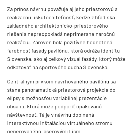
Za prínos návrhu považuje aj jeho priestorovú a
realizačnú uskutočniteľnosť, keďže z hľadiska
základného architektonicko-priestorového
riešenia nepredpokladá neprimerane náročnú
realizáciu. Zároveň bola pozitívne hodnotená
farebnosť fasády pavilónu, ktorá odráža identitu
Slovenska, ako aj celkový vizuál fasády, ktorý môže
odkazovať na športového ducha Slovenska.
Centrálnym prvkom navrhovaného pavilónu sa
stane panoramatická priestorová projekcia do
elipsy s možnosťou variabilnej prezentácie
obsahu, ktorá môže podporiť opakovanú
návštevnosť. Tá je v návrhu doplnená
interaktívnou inštaláciou virtuálneho stromu
generovaného laserovými lúčmi.