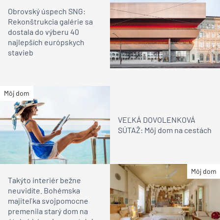
Obrovský úspech SNG:
Rekonštrukcia galérie sa
dostala do výberu 40
najlepších európskych
stavieb
Môj dom
VEĽKÁ DOVOLENKOVÁ
SÚTAŽ: Môj dom na cestách
Môj dom
Takýto interiér bežne
neuvidíte. Bohémska
majiteľka svojpomocne
premenila starý dom na