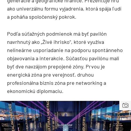
generácie a geografické hranice. Prezentuje hru
ako univerzálnu formu vyjadrenia, ktorá spája ľudí
a poháňa spoločenský pokrok.
Podľa súťažných podmienok má byť pavilón
navrhnutý ako „Živé ihrisko“, ktoré využíva
nelineárne usporiadanie na podporu spontánneho
objavovania a interakcie. Súčasťou pavilónu mali
byť dve navzájom prepojené zóny. Prvou je
energická zóna pre verejnosť, druhou
profesionálna biznis zóna pre networking a
ekonomickú diplomaciu.