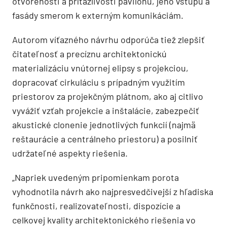
otvorenosti a príťažlivosti pavilónu, jeho vstupu a
fasády smerom k externým komunikáciám.
Autorom víťazného návrhu odporúča tiež zlepšiť
čitateľnosť a precíznu architektonickú
materializáciu vnútornej elipsy s projekciou,
dopracovať cirkuláciu s prípadným využitím
priestorov za projekčným plátnom, ako aj citlivo
vyvážiť vzťah projekcie a inštalácie, zabezpečiť
akustické clonenie jednotlivých funkcií (najmä
reštaurácie a centrálneho priestoru) a posilniť
udržateľné aspekty riešenia.
„Napriek uvedeným pripomienkam porota
vyhodnotila návrh ako najpresvedčivejší z hľadiska
funkčnosti, realizovateľnosti, dispozície a
celkovej kvality architektonického riešenia vo