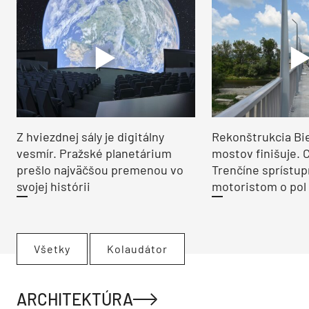
Z hviezdnej sály je digitálny
Rekonštrukcia Bi
vesmír. Pražské planetárium
mostov finišuje. 
prešlo najväčšou premenou vo
Trenčíne sprístup
svojej histórii
motoristom o pol 
Všetky
Kolaudátor
ARCHITEKTÚRA