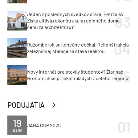
Jeden z posledných svedkov starej Petržalky.
Získa citlivá rekonštrukcia rodinného domu
cenu za architektúru?
Ružomberok sa konečne dočkal. Rekonštrukcia
železničnej stanice sa stáva realitou
Nový internát pre stovky študentov? Žiar nad
Hronom chce prilákať mladých z celého regiónu
PODUJATIA
19
JAGA CUP 2026
AUG