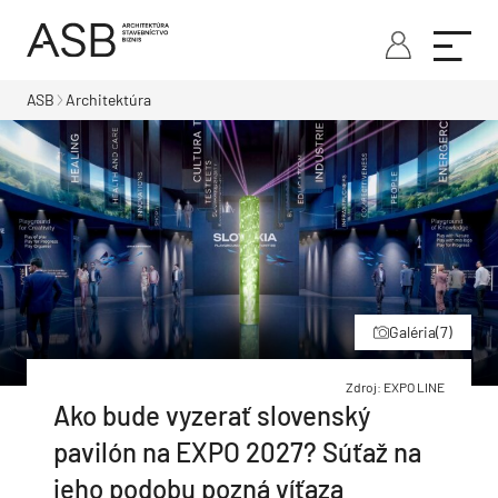
ASB
Architektúra
Galéria
(7)
Zdroj: EXPO LINE
Ako bude vyzerať slovenský
pavilón na EXPO 2027? Súťaž na
jeho podobu pozná víťaza