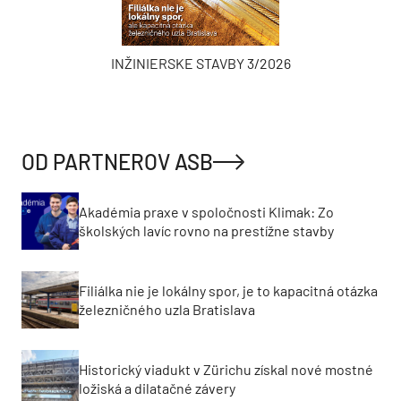
INŽINIERSKE STAVBY 3/2026
OD PARTNEROV ASB
Akadémia praxe v spoločnosti Klimak: Zo
školských lavíc rovno na prestížne stavby
Filiálka nie je lokálny spor, je to kapacitná otázka
železničného uzla Bratislava
Historický viadukt v Zürichu získal nové mostné
ložiská a dilatačné závery