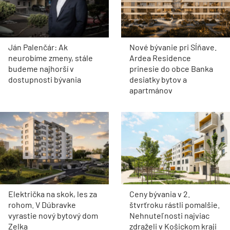
Ján Palenčár: Ak
Nové bývanie pri Sĺňave.
neurobíme zmeny, stále
Ardea Residence
budeme najhorší v
prinesie do obce Banka
dostupnosti bývania
desiatky bytov a
apartmánov
Električka na skok, les za
Ceny bývania v 2.
rohom. V Dúbravke
štvrťroku rástli pomalšie.
vyrastie nový bytový dom
Nehnuteľnosti najviac
Zelka
zdraželi v Košickom kraji