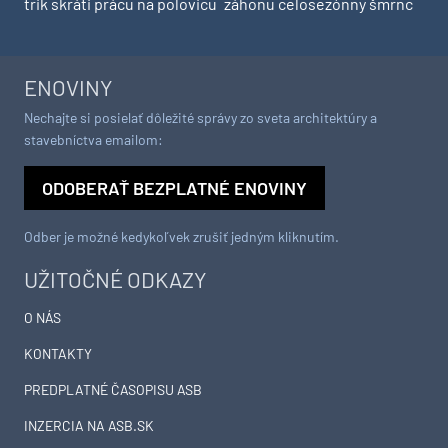
trik skráti prácu na polovicu
záhonu celosezónny šmrnc
ENOVINY
Nechajte si posielať dôležité správy zo sveta architektúry a
stavebníctva emailom:
ODOBERAŤ BEZPLATNÉ ENOVINY
Odber je možné kedykoľvek zrušiť jedným kliknutím.
UŽITOČNÉ ODKAZY
O NÁS
KONTAKTY
PREDPLATNÉ ČASOPISU ASB
INZERCIA NA ASB.SK