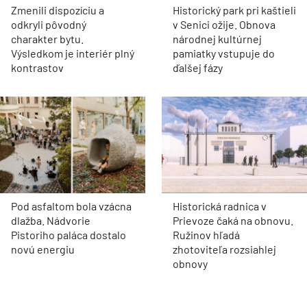
Zmenili dispozíciu a
Historický park pri kaštieli
odkryli pôvodný
v Senici ožije. Obnova
charakter bytu.
národnej kultúrnej
Výsledkom je interiér plný
pamiatky vstupuje do
kontrastov
ďalšej fázy
Pod asfaltom bola vzácna
Historická radnica v
dlažba. Nádvorie
Prievoze čaká na obnovu.
Pistoriho paláca dostalo
Ružinov hľadá
novú energiu
zhotoviteľa rozsiahlej
obnovy