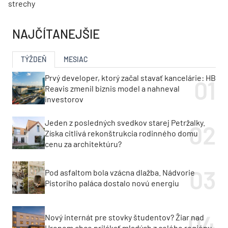
strechy
NAJČÍTANEJŠIE
TÝŽDEŇ
MESIAC
Prvý developer, ktorý začal stavať kancelárie: HB
Reavis zmenil biznis model a nahneval
investorov
Jeden z posledných svedkov starej Petržalky.
Získa citlivá rekonštrukcia rodinného domu
cenu za architektúru?
Pod asfaltom bola vzácna dlažba. Nádvorie
Pistoriho paláca dostalo novú energiu
Nový internát pre stovky študentov? Žiar nad
Hronom chce prilákať mladých z celého regiónu