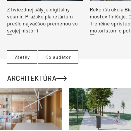
Z hviezdnej sály je digitálny
Rekonštrukcia Bi
vesmír. Pražské planetárium
mostov finišuje. 
prešlo najväčšou premenou vo
Trenčíne sprístup
svojej histórii
motoristom o pol 
Všetky
Kolaudátor
ARCHITEKTÚRA