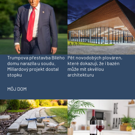
Trumpova přestavba Bílého
Pět novodobých plováren,
domu narazila u soudu.
které dokazují, že i bazén
Miliardový projekt dostal
může mít skvělou
stopku
architekturu
MÔJ DOM