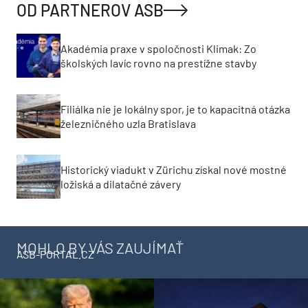
OD PARTNEROV ASB
Akadémia praxe v spoločnosti Klimak: Zo
školských lavíc rovno na prestížne stavby
Filiálka nie je lokálny spor, je to kapacitná otázka
železničného uzla Bratislava
Historický viadukt v Zürichu získal nové mostné
ložiská a dilatačné závery
MOHLO BY VÁS ZAUJÍMAŤ
ASB-PORTAL.CZ