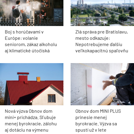
Boj s horúčavami v
Zlá správa pre Bratislavu,
Európe: volanie
mesto odkazuje:
seniorom, zákaz alkoholu
Nepotrebujeme ďalšiu
aj klimatické útočiská
veľkokapacitnú spaľovňu
Nová výzva Obnov dom
Obnov dom MINI PLUS
mini+ prichádza. Sľubuje
prinesie menej
menej byrokracie, zálohu
byrokracie. Výzva sa
aj dotáciu na výmenu
spustí už v lete