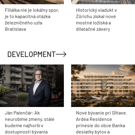
Filiálka nie je lokálny spor,
Historický viadukt v
je to kapacitná otázka
Zürichu získal nové
železničného uzla
mostné ložiská a
Bratislava
dilatačné závery
DEVELOPMENT
Ján Palenčár: Ak
Nové bývanie pri Sĺňave.
neurobíme zmeny, stále
Ardea Residence
budeme najhorší v
prinesie do obce Banka
dostupnosti bývania
desiatky bytov a