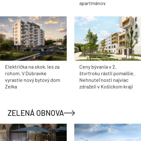
apartmánov
Električka na skok, les za
Ceny bývania v 2.
rohom. V Dúbravke
štvrťroku rástli pomalšie.
vyrastie nový bytový dom
Nehnuteľnosti najviac
Zelka
zdraželi v Košickom kraji
ZELENÁ OBNOVA