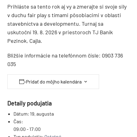
Prihláste sa tento rok aj vy a zmerajte si svoje sily
v duchu fair play s tímami pôsobiacimi v oblasti
stavebníctva a developmentu. Turnaj sa
uskutoční 19. 8. 2026 v priestoroch TJ Baník
Pezinok, Cajla.
Bližšie informácie na telefónnom čísle: 0903 736
035
Pridať do môjho kalendára
Detaily podujatia
Dátum:
19. augusta
Čas:
09:00 - 17:00
Typ podujatia:
Ostatné