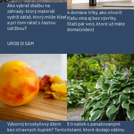
Ako vybrať dlažbu na
záhrady: ktorý materiál
4 domáce triky, ako otvoriť
vydrží záťaž, ktorý môže kĺzať
fľašu vína aj bez vývrtky.
a pri čom rátať s častou
Stačí pár vecí, ktoré už máte
údržbou?
doma (video)
UROB SI SÁM
Výborný broskyňový džem
5 trvaliek s panašovanými
bez otravných šupiek? Tento
listami, ktoré dodajú vášmu