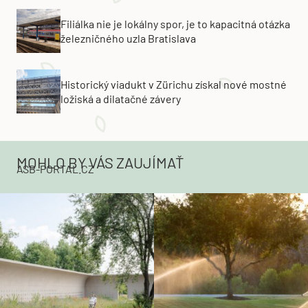
Filiálka nie je lokálny spor, je to kapacitná otázka
železničného uzla Bratislava
Historický viadukt v Zürichu získal nové mostné
ložiská a dilatačné závery
MOHLO BY VÁS ZAUJÍMAŤ
ASB-PORTAL.CZ