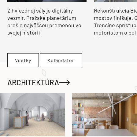
Z hviezdnej sály je digitálny
Rekonštrukcia Bi
vesmír. Pražské planetárium
mostov finišuje. 
prešlo najväčšou premenou vo
Trenčíne sprístup
svojej histórii
motoristom o pol 
Všetky
Kolaudátor
ARCHITEKTÚRA