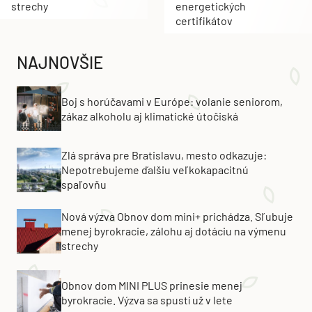
strechy
energetických
certifikátov
NAJNOVŠIE
Boj s horúčavami v Európe: volanie seniorom,
zákaz alkoholu aj klimatické útočiská
Zlá správa pre Bratislavu, mesto odkazuje:
Nepotrebujeme ďalšiu veľkokapacitnú
spaľovňu
Nová výzva Obnov dom mini+ prichádza. Sľubuje
menej byrokracie, zálohu aj dotáciu na výmenu
strechy
Obnov dom MINI PLUS prinesie menej
byrokracie. Výzva sa spustí už v lete