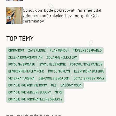
Obnov dom bude pokračovať. Parlament dal
zelenú rekonštrukciám bez energetických
certifikátov
TOP TÉMY
OBNOV DOM
ZATEPLENIE
PLÁN OBNOVY
TEPELNÉ ČERPADLO
ZELENÁ DOMÁCNOSTIAM
SOLÁRNE KOLEKTORY
KOTOL NA BIOMASU
BÝVAJTE ÚSPORNE
FOTOVOLTICKÉ PANELY
ENVIRONMENTÁLNY FOND
KOTOL NA PLYN
ELEKTRICKÁ BATÉRIA
VETERNÁ TURBÍNA
OBNOVME SI SVOJ DOM
DOTÁCIE PRE BYTOVKY
DOTÁCIE PRE RODINNÉ DOMY
GES
DAŽĎOVÁ VODA
DOTÁCIE PRE VEREJNÉ BUDOVY
ŠFRB
DOTÁCIE PRE PODNIKATEĽSKÉ OBJEKTY