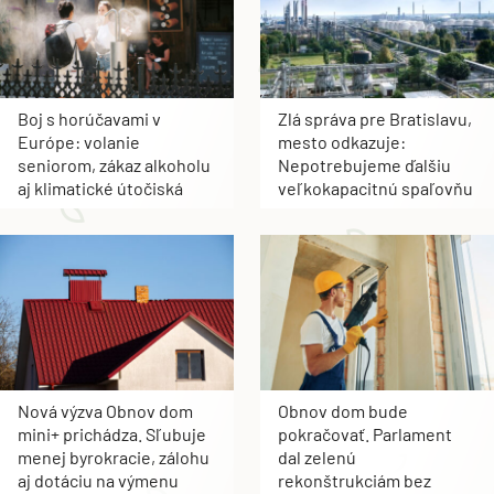
Boj s horúčavami v
Zlá správa pre Bratislavu,
Európe: volanie
mesto odkazuje:
seniorom, zákaz alkoholu
Nepotrebujeme ďalšiu
aj klimatické útočiská
veľkokapacitnú spaľovňu
Nová výzva Obnov dom
Obnov dom bude
mini+ prichádza. Sľubuje
pokračovať. Parlament
menej byrokracie, zálohu
dal zelenú
aj dotáciu na výmenu
rekonštrukciám bez