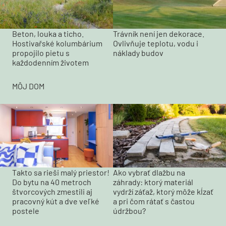
Beton, louka a ticho.
Trávník není jen dekorace.
Hostivařské kolumbárium
Ovlivňuje teplotu, vodu i
propojilo pietu s
náklady budov
každodenním životem
MÔJ DOM
Takto sa rieši malý priestor!
Ako vybrať dlažbu na
Do bytu na 40 metroch
záhrady: ktorý materiál
štvorcových zmestili aj
vydrží záťaž, ktorý môže kĺzať
pracovný kút a dve veľké
a pri čom rátať s častou
postele
údržbou?