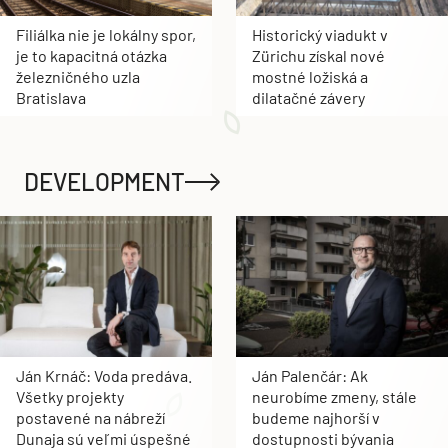
Filiálka nie je lokálny spor,
Historický viadukt v
je to kapacitná otázka
Zürichu získal nové
železničného uzla
mostné ložiská a
Bratislava
dilatačné závery
DEVELOPMENT
Ján Krnáč: Voda predáva.
Ján Palenčár: Ak
Všetky projekty
neurobíme zmeny, stále
postavené na nábreží
budeme najhorší v
Dunaja sú veľmi úspešné
dostupnosti bývania