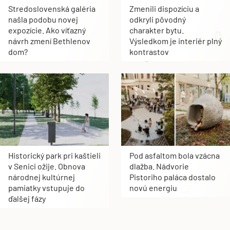
Stredoslovenská galéria
Zmenili dispozíciu a
našla podobu novej
odkryli pôvodný
expozície. Ako víťazný
charakter bytu.
návrh zmení Bethlenov
Výsledkom je interiér plný
dom?
kontrastov
Historický park pri kaštieli
Pod asfaltom bola vzácna
v Senici ožije. Obnova
dlažba. Nádvorie
národnej kultúrnej
Pistoriho paláca dostalo
pamiatky vstupuje do
novú energiu
ďalšej fázy