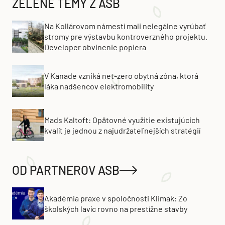
ZELENÉ TÉMY Z ASB
Na Kollárovom námestí mali nelegálne vyrúbať
stromy pre výstavbu kontroverzného projektu.
Developer obvinenie popiera
V Kanade vzniká net-zero obytná zóna, ktorá
láka nadšencov elektromobility
Mads Kaltoft: Opätovné využitie existujúcich
kvalít je jednou z najudržateľnejších stratégií
OD PARTNEROV ASB
Akadémia praxe v spoločnosti Klimak: Zo
školských lavíc rovno na prestížne stavby