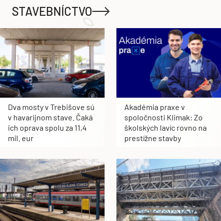
STAVEBNÍCTVO
Dva mosty v Trebišove sú
Akadémia praxe v
v havarijnom stave. Čaká
spoločnosti Klimak: Zo
ich oprava spolu za 11,4
školských lavíc rovno na
mil. eur
prestížne stavby