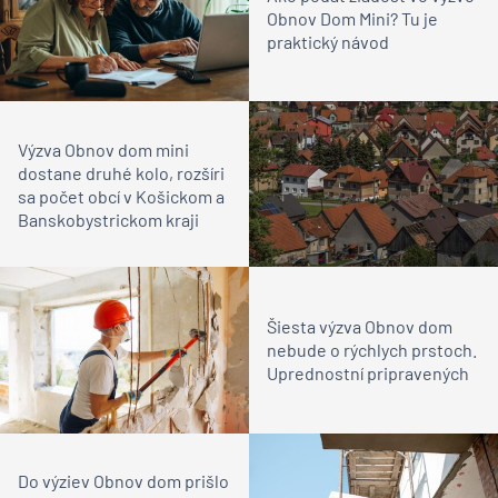
Obnov Dom Mini? Tu je
praktický návod
Výzva Obnov dom mini
dostane druhé kolo, rozšíri
sa počet obcí v Košickom a
Banskobystrickom kraji
Šiesta výzva Obnov dom
nebude o rýchlych prstoch.
Uprednostní pripravených
Do výziev Obnov dom prišlo