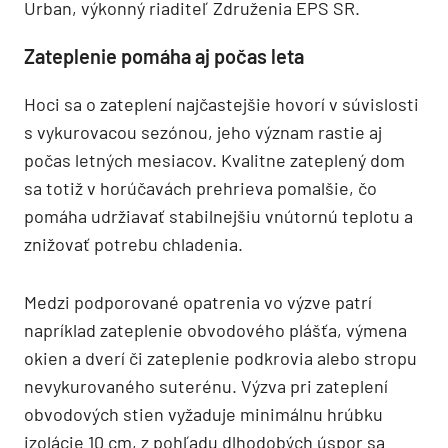
Urban, výkonný riaditeľ Združenia EPS SR.
Zateplenie pomáha aj počas leta
Hoci sa o zateplení najčastejšie hovorí v súvislosti
s vykurovacou sezónou, jeho význam rastie aj
počas letných mesiacov. Kvalitne zateplený dom
sa totiž v horúčavách prehrieva pomalšie, čo
pomáha udržiavať stabilnejšiu vnútornú teplotu a
znižovať potrebu chladenia.
Medzi podporované opatrenia vo výzve patrí
napríklad zateplenie obvodového plášťa, výmena
okien a dverí či zateplenie podkrovia alebo stropu
nevykurovaného suterénu. Výzva pri zateplení
obvodových stien vyžaduje minimálnu hrúbku
izolácie 10 cm, z pohľadu dlhodobých úspor sa