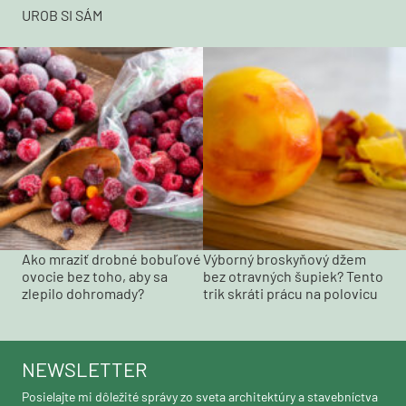
UROB SI SÁM
Ako mraziť drobné bobuľové
Výborný broskyňový džem
ovocie bez toho, aby sa
bez otravných šupiek? Tento
zlepilo dohromady?
trik skráti prácu na polovicu
NEWSLETTER
Posielajte mi dôležité správy zo sveta architektúry a stavebníctva