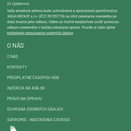
2x týždenne:
Vaša emailová adresa bude uchovávaná a spracúvaná spoločnosťou
JAGA GROUP, s.r.o. (IČO 35705779) na účel zasielania newslettra po
dobu trvania jeho odberu. Odber je možné kedykoľvek zrušiť pomocou
odkazu uvedeného v každej odoslanej správe. Pozrite si naše úplné
podmienky spracovania osobných údajov
.
O NÁS
O NÁS
KONTAKTY
PREDPLATNÉ ČASOPISU ASB
INZERCIA NA ASB.SK
PRÁVO NA OPRAVU
OCHRANA OSOBNÝCH ÚDAJOV
SÚKROMIE – NASTAVENIA COOKIES