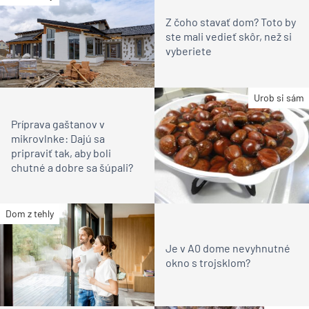
Z čoho stavať dom? Toto by
ste mali vedieť skôr, než si
vyberiete
Urob si sám
Príprava gaštanov v
mikrovlnke: Dajú sa
pripraviť tak, aby boli
chutné a dobre sa šúpali?
Dom z tehly
Je v A0 dome nevyhnutné
okno s trojsklom?