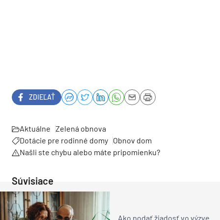
ZDIEĽAŤ
Aktuálne
Zelená obnova
Dotácie pre rodinné domy
Obnov dom
Našli ste chybu alebo máte pripomienku?
Súvisiace
Ako podať žiadosť vo výzve