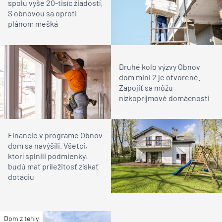
spolu vyše 20-tisíc žiadostí.
S obnovou sa oproti
plánom mešká
Druhé kolo výzvy Obnov
dom mini 2 je otvorené.
Zapojiť sa môžu
nízkopríjmové domácnosti
Financie v programe Obnov
dom sa navýšili. Všetci,
ktorí splnili podmienky,
budú mať príležitosť získať
dotáciu
Dom z tehly