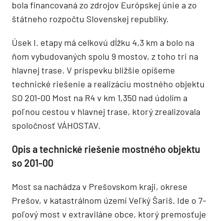
bola financovaná zo zdrojov Európskej únie a zo
štátneho rozpočtu Slovenskej republiky.
Úsek I. etapy má celkovú dĺžku 4,3 km a bolo na
ňom vybudovaných spolu 9 mostov, z toho tri na
hlavnej trase. V príspevku bližšie opíšeme
technické riešenie a realizáciu mostného objektu
SO 201-00 Most na R4 v km 1,350 nad údolím a
poľnou cestou v hlavnej trase, ktorý zrealizovala
spoločnosť VÁHOSTAV.
Opis a technické riešenie mostného objektu
so 201-00
Most sa nachádza v Prešovskom kraji, okrese
Prešov, v katastrálnom území Veľký Šariš. Ide o 7-
poľový most v extraviláne obce, ktorý premosťuje