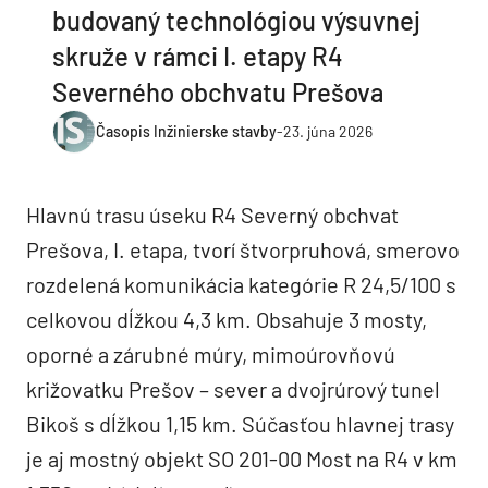
budovaný technológiou výsuvnej
skruže v rámci I. etapy R4
Severného obchvatu Prešova
Časopis Inžinierske stavby
-
23. júna 2026
Hlavnú trasu úseku R4 Severný obchvat
Prešova, I. etapa, tvorí štvorpruhová, smerovo
rozdelená komunikácia kategórie R 24,5/100 s
celkovou dĺžkou 4,3 km. Obsahuje 3 mosty,
oporné a zárubné múry, mimoúrovňovú
križovatku Prešov – sever a dvojrúrový tunel
Bikoš s dĺžkou 1,15 km. Súčasťou hlavnej trasy
je aj mostný objekt SO 201-00 Most na R4 v km