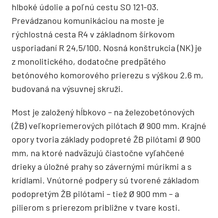
hlboké údolie a poľnú cestu SO 121-03.
Prevádzanou komunikáciou na moste je
rýchlostná cesta R4 v základnom šírkovom
usporiadaní R 24,5/100. Nosná konštrukcia (NK) je
z monolitického, dodatočne predpätého
betónového komorového prierezu s výškou 2,6 m,
budovaná na výsuvnej skruži.
Most je založený hĺbkovo – na železobetónových
(ŽB) veľkopriemerových pilótach Ø 900 mm. Krajné
opory tvoria základy podopreté ŽB pilótami Ø 900
mm, na ktoré nadväzujú čiastočne vyľahčené
drieky a úložné prahy so závernými múrikmi a s
krídlami. Vnútorné podpery sú tvorené základom
podopretým ŽB pilótami – tiež Ø 900 mm – a
pilierom s prierezom približne v tvare kosti.