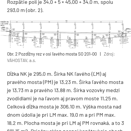
Rozpätie polí je 34,0 + 5 × 45,00 + 34,0 m, spolu
293,0 m (obr. 2).
Obr. 2 Pozdĺžny rez v osi ľavého mosta SO 201-00
|
Zdroj:
VÁHOSTAV, a.s.
Dĺžka NK je 295,0 m. Šírka NK ľavého (ĽM) aj
pravého mosta (PM) je 13,23 m. Šírka ľavého mosta
je 13,73 m a pravého 13,88 m. Šírka vozovky medzi
zvodidlami je na ľavom aj pravom moste 11,25 m.
Celková dĺžka mosta je 306,10 m. Výška mosta nad
dnom údolia je pri LM max. 19,0 m a pri PM max.
18,2 m. Plocha mosta je pri LM aj PM rovnaká, a to 3
681,15 m2. Priečny sklon nosnej konštrukcie oboch