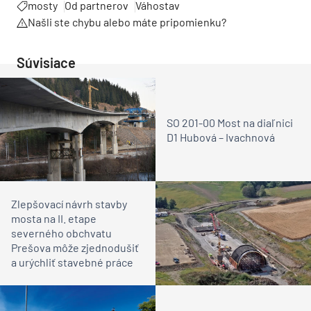
mosty
Od partnerov
Váhostav
Našli ste chybu alebo máte pripomienku?
Súvisiace
SO 201-00 Most na diaľnici
D1 Hubová – Ivachnová
Zlepšovací návrh stavby
mosta na II. etape
severného obchvatu
Prešova môže zjednodušiť
a urýchliť stavebné práce