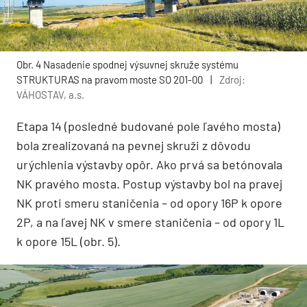
Obr. 4 Nasadenie spodnej výsuvnej skruže systému
STRUKTURAS na pravom moste SO 201-00
|
Zdroj:
VÁHOSTAV, a.s.
Etapa 14 (posledné budované pole ľavého mosta)
bola zrealizovaná na pevnej skruži z dôvodu
urýchlenia výstavby opôr. Ako prvá sa betónovala
NK pravého mosta. Postup výstavby bol na pravej
NK proti smeru staničenia – od opory 16P k opore
2P, a na ľavej NK v smere staničenia – od opory 1L
k opore 15L (obr. 5).