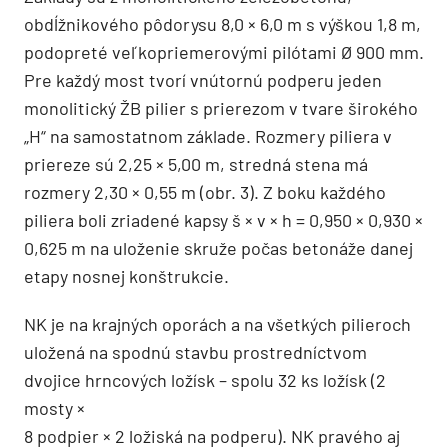
obdĺžnikového pôdorysu 8,0 × 6,0 m s výškou 1,8 m,
podopreté veľkopriemerovými pilótami Ø 900 mm.
Pre každý most tvorí vnútornú podperu jeden
monolitický ŽB pilier s prierezom v tvare širokého
„H“ na samostatnom základe. Rozmery piliera v
priereze sú 2,25 × 5,00 m, stredná stena má
rozmery 2,30 × 0,55 m (obr. 3). Z boku každého
piliera boli zriadené kapsy š × v × h = 0,950 × 0,930 ×
0,625 m na uloženie skruže počas betonáže danej
etapy nosnej konštrukcie.
NK je na krajných oporách a na všetkých pilieroch
uložená na spodnú stavbu prostredníctvom
dvojice hrncových ložísk – spolu 32 ks ložísk (2
mosty ×
8 podpier × 2 ložiská na podperu). NK pravého aj