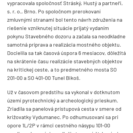
vypracovala spoločnosť Stráský, Hustý a partneři,
s. r. o., Brno. Po spoločnom prerokovaní
zmluvnými stranami bol tento návrh združenia na
riešenie vzniknutej situácie prijatý vydaním
pokynu Stavebného dozoru a začala sa neodkladne
samotná príprava a realizácia mostného objektu.
Docielila sa tak časová úspora 6 mesiacov, dôležitá
na skrátenie času realizácie stavebných objektov
na kritickej ceste, a to predmetného mosta SO
201-00 a SO 401-00 Tunel Bikoš.
Už v časovom predstihu sa vykonal v dotknutom
území pyrotechnický a archeologický prieskum.
Zriadila sa panelová prístupová cesta v smere od
križovatky Vydumanec. Po odhumusovaní sa pri
opore 1L/2P v rámci cestného násypu 101-00