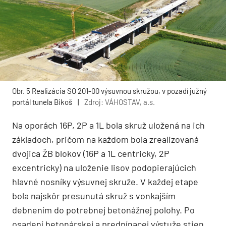
Obr. 5 Realizácia SO 201-00 výsuvnou skružou, v pozadí južný
portál tunela Bikoš
|
Zdroj: VÁHOSTAV, a.s.
Na oporách 16P, 2P a 1L bola skruž uložená na ich
základoch, pričom na každom bola zrealizovaná
dvojica ŽB blokov (16P a 1L centricky, 2P
excentricky) na uloženie lisov podopierajúcich
hlavné nosníky výsuvnej skruže. V každej etape
bola najskôr presunutá skruž s vonkajším
debnením do potrebnej betonážnej polohy. Po
osadení betonárskej a predpínacej výstuže stien