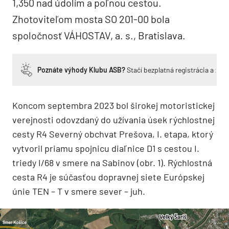
1,350 nad údolím a poľnou cestou.
Zhotoviteľom mosta SO 201-00 bola
spoločnosť VÁHOSTAV, a. s., Bratislava.
Poznáte výhody Klubu ASB?
Stačí bezplatná registrácia a zí
Koncom septembra 2023 bol širokej motoristickej
verejnosti odovzdaný do užívania úsek rýchlostnej
cesty R4 Severný obchvat Prešova, I. etapa, ktorý
vytvoril priamu spojnicu diaľnice D1 s cestou I.
triedy I/68 v smere na Sabinov (obr. 1). Rýchlostná
cesta R4 je súčasťou dopravnej siete Európskej
únie TEN – T v smere sever – juh.