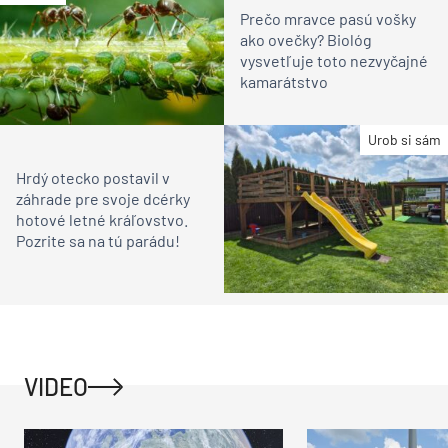
Prečo mravce pasú vošky
ako ovečky? Biológ
vysvetľuje toto nezvyčajné
kamarátstvo
Urob si sám
Hrdý otecko postavil v
záhrade pre svoje dcérky
hotové letné kráľovstvo.
Pozrite sa na tú parádu!
VIDEO