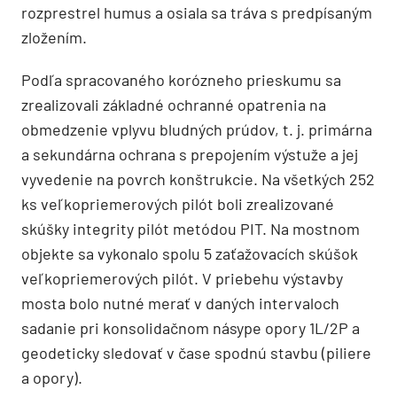
rozprestrel humus a osiala sa tráva s predpísaným
zložením.
Podľa spracovaného korózneho prieskumu sa
zrealizovali základné ochranné opatrenia na
obmedzenie vplyvu bludných prúdov, t. j. primárna
a sekundárna ochrana s prepojením výstuže a jej
vyvedenie na povrch konštrukcie. Na všetkých 252
ks veľkopriemerových pilót boli zrealizované
skúšky integrity pilót metódou PIT. Na mostnom
objekte sa vykonalo spolu 5 zaťažovacích skúšok
veľkopriemerových pilót. V priebehu výstavby
mosta bolo nutné merať v daných intervaloch
sadanie pri konsolidačnom násype opory 1L/2P a
geodeticky sledovať v čase spodnú stavbu (piliere
a opory).