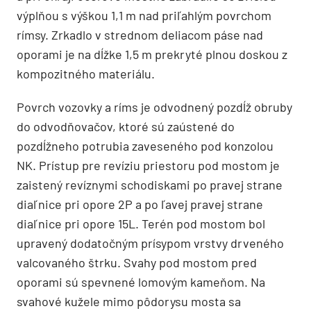
výplňou s výškou 1,1 m nad priľahlým povrchom
rímsy. Zrkadlo v strednom deliacom páse nad
oporami je na dĺžke 1,5 m prekryté plnou doskou z
kompozitného materiálu.
Povrch vozovky a ríms je odvodnený pozdĺž obruby
do odvodňovačov, ktoré sú zaústené do
pozdĺžneho potrubia zaveseného pod konzolou
NK. Prístup pre revíziu priestoru pod mostom je
zaistený revíznymi schodiskami po pravej strane
diaľnice pri opore 2P a po ľavej pravej strane
diaľnice pri opore 15L. Terén pod mostom bol
upravený dodatočným prísypom vrstvy drveného
valcovaného štrku. Svahy pod mostom pred
oporami sú spevnené lomovým kameňom. Na
svahové kužele mimo pôdorysu mosta sa