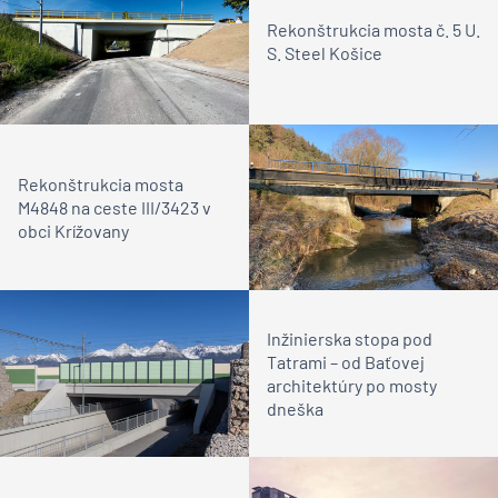
Rekonštrukcia mosta č. 5 U.
S. Steel Košice
Rekonštrukcia mosta
M4848 na ceste III/3423 v
obci Krížovany
Inžinierska stopa pod
Tatrami – od Baťovej
architektúry po mosty
dneška