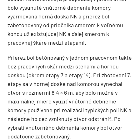
bolo vysunuté vnútorné debnenie komory,
vyarmovaná horná doska NK a prierez bol
zabetónovaný od priečnika smerom k voľnému
koncu už existujúcej NK a ďalej smerom k
pracovnej škáre medzi etapami.
Prierez bol betónovaný v jednom pracovnom takte
bez pracovných škár medzi stenami a hornou
doskou (okrem etapy 7 a etapy 14). Pri zhotovení 7.
etapy sa v hornej doske nad komorou vynechal
otvor s rozmermi 8,4 × 6 m, aby bolo možné v
maximálnej miere využiť vnútorné debnenie
komory používané pri realizácii typických polí NK a
následne ho cez vzniknutý otvor odstrániť. Po
vybratí vnútorného debnenia komory bol otvor
dodatočne zabetónovaný.