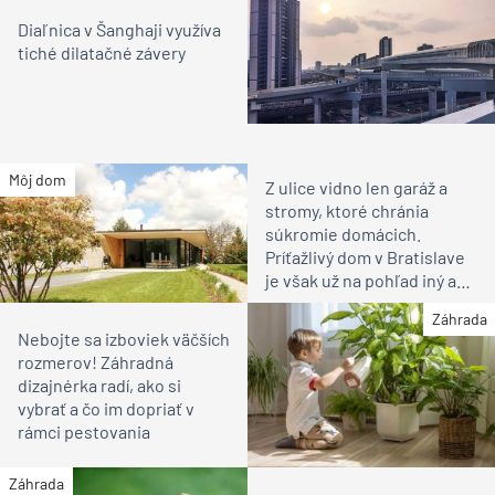
Diaľnica v Šanghaji využíva
tiché dilatačné závery
Môj dom
Z ulice vidno len garáž a
stromy, ktoré chránia
súkromie domácich.
Príťažlivý dom v Bratislave
je však už na pohľad iný ako
susedia
Záhrada
Nebojte sa izboviek väčších
rozmerov! Záhradná
dizajnérka radí, ako si
vybrať a čo im dopriať v
rámci pestovania
Záhrada