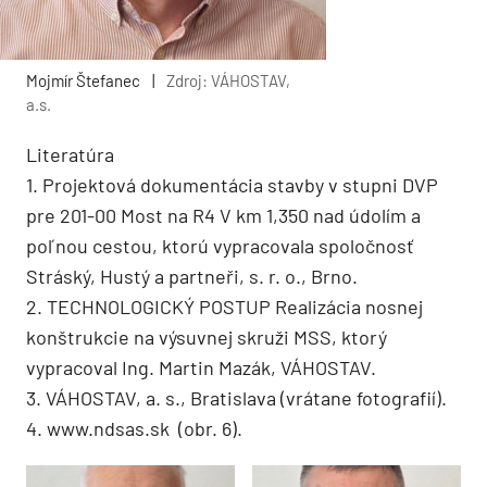
Mojmír Štefanec
|
Zdroj: VÁHOSTAV,
a.s.
Literatúra
1. Projektová dokumentácia stavby v stupni DVP
pre 201-00 Most na R4 V km 1,350 nad údolím a
poľnou cestou, ktorú vypracovala spoločnosť
Stráský, Hustý a partneři, s. r. o., Brno.
2. TECHNOLOGICKÝ POSTUP Realizácia nosnej
konštrukcie na výsuvnej skruži MSS, ktorý
vypracoval Ing. Martin Mazák, VÁHOSTAV.
3. VÁHOSTAV, a. s., Bratislava (vrátane fotografií).
4. www.ndsas.sk (obr. 6).