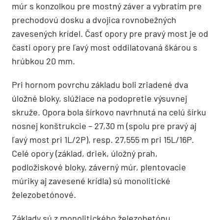
múr s konzolkou pre mostný záver a vybratím pre
prechodovú dosku a dvojica rovnobežných
zavesených krídel. Časť opory pre pravý most je od
časti opory pre ľavý most oddilatovaná škárou s
hrúbkou 20 mm.
Pri hornom povrchu základu boli zriadené dva
úložné bloky, slúžiace na podopretie výsuvnej
skruže. Opora bola šírkovo navrhnutá na celú šírku
nosnej konštrukcie – 27,30 m (spolu pre pravý aj
ľavý most pri 1L/2P), resp. 27,555 m pri 15L/16P.
Celé opory (základ, driek, úložný prah,
podložiskové bloky, záverný múr, plentovacie
múriky aj zavesené krídla) sú monolitické
železobetónové.
Základy sú z monolitického železobetónu,