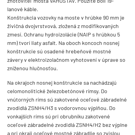
zhotoviteľ mosta VÁHOSTAV. Použité boli 19-
lanové káble.
Konštrukcia vozovky na moste v hrúbke 90 mm je
živičná dvojvrstvová, zložená z modifikovaných
zmesí. Ochranu hydroizolácie (NAIP s hrúbkou 5
mm) tvorí liaty asfalt. Na oboch koncoch nosnej
konštrukcie sú osadené hrebeňové mostné
závery v elektroizolačnom vyhotovení v úprave so
zníženou hlučnosťou.
Na okrajoch nosnej konštrukcie sa nachádzajú
celomonolitické železobetónové rímsy. Do
vnútorných ríms sú zakotvené oceľové zábradelné
zvodidlá ZSNH4/H3 s vodorovnou výplňou. Do
vonkajších ríms sú pri obrubníku zakotvené
oceľové zábradelné zvodidlá ZSNH4/H2 bez výplne
a pri okraji oceľové mostné zábradlie so zvislou