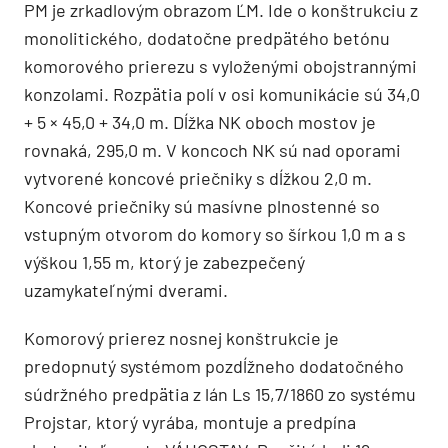
PM je zrkadlovým obrazom ĽM. Ide o konštrukciu z
monolitického, dodatočne predpätého betónu
komorového prierezu s vyloženými obojstrannými
konzolami. Rozpätia polí v osi komunikácie sú 34,0
+ 5 × 45,0 + 34,0 m. Dĺžka NK oboch mostov je
rovnaká, 295,0 m. V koncoch NK sú nad oporami
vytvorené koncové priečniky s dĺžkou 2,0 m.
Koncové priečniky sú masívne plnostenné so
vstupným otvorom do komory so šírkou 1,0 m a s
výškou 1,55 m, ktorý je zabezpečený
uzamykateľnými dverami.
Komorový prierez nosnej konštrukcie je
predopnutý systémom pozdĺžneho dodatočného
súdržného predpätia z lán Ls 15,7/1860 zo systému
Projstar, ktorý vyrába, montuje a predpína