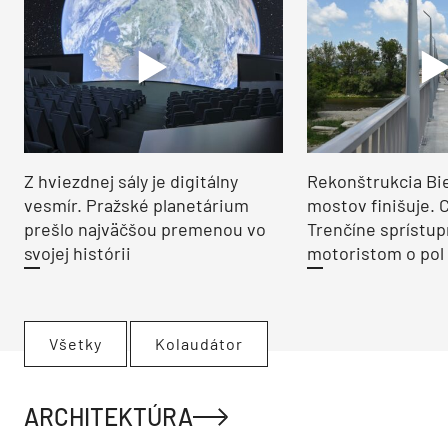
Z hviezdnej sály je digitálny
Rekonštrukcia Bi
vesmír. Pražské planetárium
mostov finišuje. 
prešlo najväčšou premenou vo
Trenčíne sprístup
svojej histórii
motoristom o pol 
Všetky
Kolaudátor
ARCHITEKTÚRA