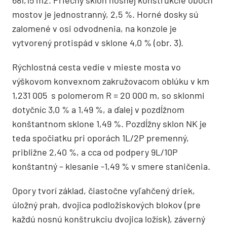
mostov je jednostranný, 2,5 %. Horné dosky sú
zalomené v osi odvodnenia, na konzole je
vytvorený protispád v sklone 4,0 % (obr. 3).
Rýchlostná cesta vedie v mieste mosta vo
výškovom konvexnom zakružovacom oblúku v km
1,231 005 s polomerom R = 20 000 m, so sklonmi
dotyčníc 3,0 % a 1,49 %, a ďalej v pozdĺžnom
konštantnom sklone 1,49 %. Pozdĺžny sklon NK je
teda spočiatku pri oporách 1L/2P premenný,
približne 2,40 %, a cca od podpery 9L/10P
konštantný – klesanie -1,49 % v smere staničenia.
Opory tvorí základ, čiastočne vyľahčený driek,
úložný prah, dvojica podložiskových blokov (pre
každú nosnú konštrukciu dvojica ložísk), záverný