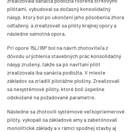
zrealizovala sanácia podložia tvorená štrkovými
pilótami, vybudoval sa dočasný konsolidačný
násyp, ktorý bol po ukončení jeho pôsobenia zhora
odťažený, a zrealizovali sa pilóty krajnej opory a
následne samotná opora.
Pri opore 15L/16P bol na návrh zhotoviteľa z
dôvodu urýchlenia stavebných prác konsolidačný
násyp zrušený, takže sa po navŕtaní pilót
zrealizovala iba sanácia podložia. V mieste
základov sa zriadili pilotážne plošiny. Zrealizovali
sa nesystémové pilóty, ktoré boli úspešne
odskúšané na požadované parametre.
Následne sa zhotovili systémové veľkopriemerové
pilóty, vykopali sa základové amy a zabetónovali
monolitické základy a v rámci spodnej stavby aj