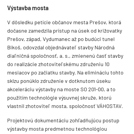
Výstavba mosta
V dôsledku petície občanov mesta Prešov, ktorá
dočasne zamedzila prístup na úsek od križovatky
Prešov, západ, Vydumanec až po budúci tunel
Bikoš, odovzdal objednávateľ stavby Národná
diaľničná spoločnosť, a. s., zmienenú časť stavby
do realizácie zhotoviteľskému združeniu 10
mesiacov po začiatku stavby. Na elimináciu tohto
sklzu ponúklo združenie v dotknutom úseku
akceleráciu výstavby na moste SO 201-00, a to
použitím technológie výsuvnej skruže, ktorú
vlastnil zhotoviteľ mosta, spoločnosť VÁHOSTAV.
Projektovú dokumentáciu zohľadňujúcu postup
výstavby mosta predmetnou technológiou