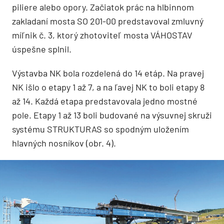
piliere alebo opory. Začiatok prác na hlbinnom
zakladaní mosta SO 201-00 predstavoval zmluvný
míľnik č. 3, ktorý zhotoviteľ mosta VÁHOSTAV
úspešne splnil.
Výstavba NK bola rozdelená do 14 etáp. Na pravej
NK išlo o etapy 1 až 7, a na ľavej NK to boli etapy 8
až 14. Každá etapa predstavovala jedno mostné
pole. Etapy 1 až 13 boli budované na výsuvnej skruži
systému STRUKTURAS so spodným uložením
hlavných nosníkov (obr. 4).