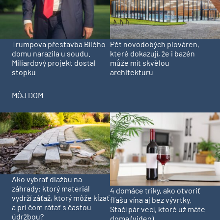
Trumpova přestavba Bílého
Pět novodobých plováren,
domu narazila u soudu.
které dokazují, že i bazén
Miliardový projekt dostal
může mít skvělou
stopku
architekturu
MÔJ DOM
Ako vybrať dlažbu na
záhrady: ktorý materiál
4 domáce triky, ako otvoriť
vydrží záťaž, ktorý môže kĺzať
fľašu vína aj bez vývrtky.
a pri čom rátať s častou
Stačí pár vecí, ktoré už máte
údržbou?
doma (video)