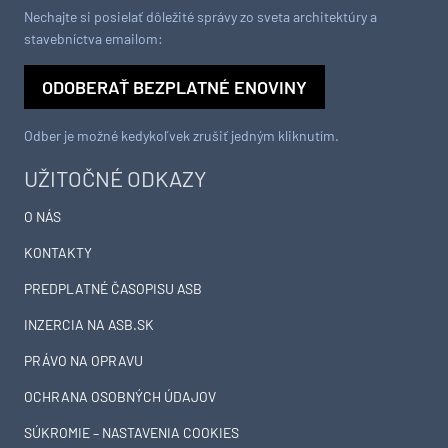
Nechajte si posielať dôležité správy zo sveta architektúry a
stavebníctva emailom:
ODOBERAŤ BEZPLATNÉ ENOVINY
Odber je možné kedykoľvek zrušiť jedným kliknutím.
UŽITOČNÉ ODKAZY
O NÁS
KONTAKTY
PREDPLATNÉ ČASOPISU ASB
INZERCIA NA ASB.SK
PRÁVO NA OPRAVU
OCHRANA OSOBNÝCH ÚDAJOV
SÚKROMIE – NASTAVENIA COOKIES