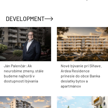
DEVELOPMENT
Ján Palenčár: Ak
Nové bývanie pri Sĺňave.
neurobíme zmeny, stále
Ardea Residence
budeme najhorší v
prinesie do obce Banka
dostupnosti bývania
desiatky bytov a
apartmánov