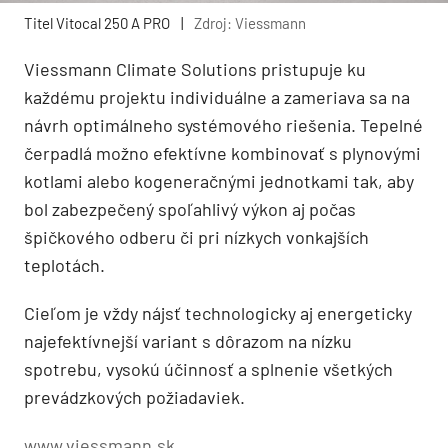
Titel Vitocal 250 A PRO
|
Zdroj: Viessmann
Viessmann Climate Solutions pristupuje ku
každému projektu individuálne a zameriava sa na
návrh optimálneho systémového riešenia. Tepelné
čerpadlá možno efektívne kombinovať s plynovými
kotlami alebo kogeneračnými jednotkami tak, aby
bol zabezpečený spoľahlivý výkon aj počas
špičkového odberu či pri nízkych vonkajších
teplotách.
Cieľom je vždy nájsť technologicky aj energeticky
najefektívnejší variant s dôrazom na nízku
spotrebu, vysokú účinnosť a splnenie všetkých
prevádzkových požiadaviek.
www.viessmann.sk