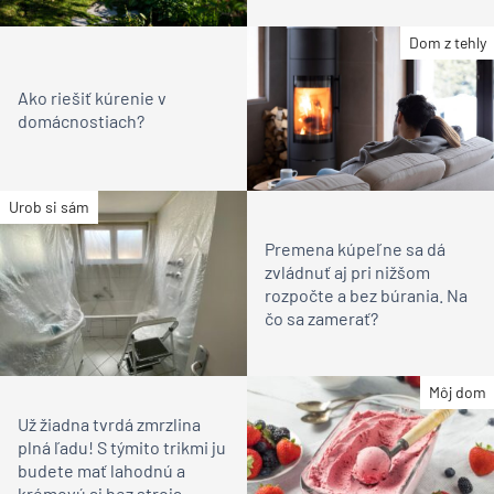
Dom z tehly
Ako riešiť kúrenie v
domácnostiach?
Urob si sám
Premena kúpeľne sa dá
zvládnuť aj pri nižšom
rozpočte a bez búrania. Na
čo sa zamerať?
Môj dom
Už žiadna tvrdá zmrzlina
plná ľadu! S týmito trikmi ju
budete mať lahodnú a
krémovú aj bez stroja