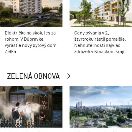
Električka na skok, les za
Ceny bývania v 2.
rohom. V Dúbravke
štvrťroku rástli pomalšie.
vyrastie nový bytový dom
Nehnuteľnosti najviac
Zelka
zdraželi v Košickom kraji
ZELENÁ OBNOVA