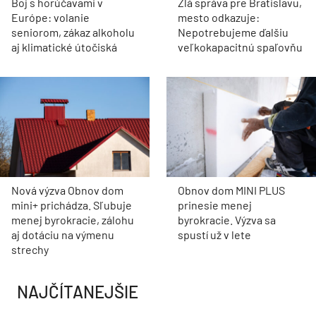
Boj s horúčavami v
Zlá správa pre Bratislavu,
Európe: volanie
mesto odkazuje:
seniorom, zákaz alkoholu
Nepotrebujeme ďalšiu
aj klimatické útočiská
veľkokapacitnú spaľovňu
Nová výzva Obnov dom
Obnov dom MINI PLUS
mini+ prichádza. Sľubuje
prinesie menej
menej byrokracie, zálohu
byrokracie. Výzva sa
aj dotáciu na výmenu
spustí už v lete
strechy
NAJČÍTANEJŠIE