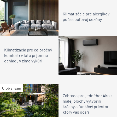
Klimatizácie pre alergikov
počas peľovej sezóny
Klimatizácia pre celoročný
komfort: v lete príjemne
ochladí, v zime vykúri
Urob si sám
Záhrada pre jedného: Ako z
malej plochy vytvorili
krásny a funkčný priestor,
ktorý vás očarí