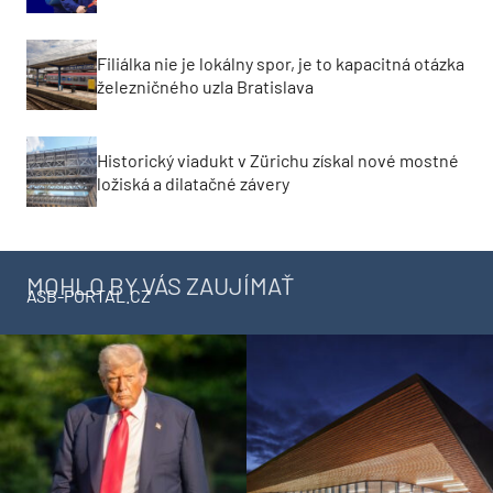
Filiálka nie je lokálny spor, je to kapacitná otázka
železničného uzla Bratislava
Historický viadukt v Zürichu získal nové mostné
ložiská a dilatačné závery
MOHLO BY VÁS ZAUJÍMAŤ
ASB-PORTAL.CZ