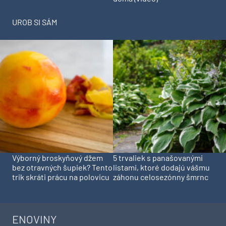
UROB SI SÁM
Výborný broskyňový džem
5 trvaliek s panašovanými
bez otravných šupiek? Tento
listami, ktoré dodajú vášmu
trik skráti prácu na polovicu
záhonu celosezónny šmrnc
ENOVINY