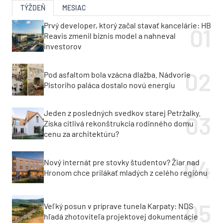
TÝŽDEŇ
MESIAC
Prvý developer, ktorý začal stavať kancelárie: HB
Reavis zmenil biznis model a nahneval
investorov
Pod asfaltom bola vzácna dlažba. Nádvorie
Pistoriho paláca dostalo novú energiu
Jeden z posledných svedkov starej Petržalky.
Získa citlivá rekonštrukcia rodinného domu
cenu za architektúru?
Nový internát pre stovky študentov? Žiar nad
Hronom chce prilákať mladých z celého regiónu
Veľký posun v príprave tunela Karpaty: NDS
hľadá zhotoviteľa projektovej dokumentácie