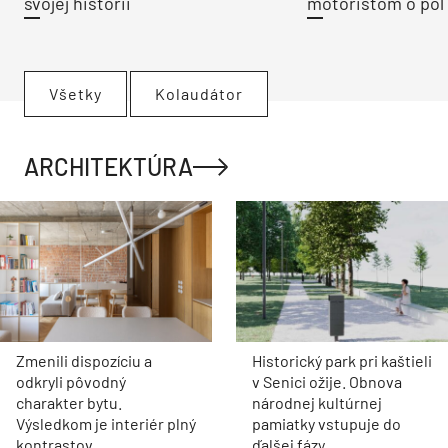
svojej histórii
motoristom o pol 
Všetky
Kolaudátor
ARCHITEKTÚRA
Zmenili dispozíciu a
Historický park pri kaštieli
odkryli pôvodný
v Senici ožije. Obnova
charakter bytu.
národnej kultúrnej
Výsledkom je interiér plný
pamiatky vstupuje do
kontrastov
ďalšej fázy