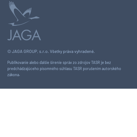
© JAGA GROUP, s.r.o. Všetky práva vyhradené.
Publikovanie alebo ďalšie šírenie správ zo zdrojov TASR je bez
predchádzajúceho písomného súhlasu TASR porušením autorského
zákona.