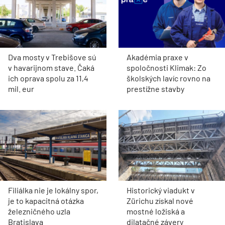
Dva mosty v Trebišove sú
Akadémia praxe v
v havarijnom stave. Čaká
spoločnosti Klimak: Zo
ich oprava spolu za 11,4
školských lavíc rovno na
mil. eur
prestížne stavby
Filiálka nie je lokálny spor,
Historický viadukt v
je to kapacitná otázka
Zürichu získal nové
železničného uzla
mostné ložiská a
Bratislava
dilatačné závery