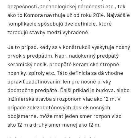
bezpečnosti, technologickej náročnosti etc., tak
ako to Komora navrhuje už od roku 2014. Najväčšie
komplikácie spôsobujú dve definície, ktoré
zaraďujú stavby medzi vyhradené.
Je to prípad, kedy sa v konštrukcii vyskytuje nosný
prvok s predpätím. Napr. nadokenný predpätý
keramický nosík, predpäté keramické stropné
nosníky, spiroly etc. Táto definícia sa dá vhodne
upraviť zadefinovaním len pre nosné prvky
dodatočne predpäté. Ďalší príklad je budova, alebo
inžinierska stavba s rozponom viac ako 12 m. V
prípade železobetónových dosiek nosných
obojsmerne, môže mať jeden smer rozpon viac
ako 12 m a druhý smer menej ako 12 m.