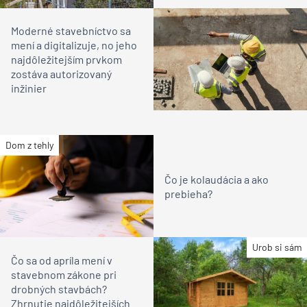
Moderné stavebníctvo sa
mení a digitalizuje, no jeho
najdôležitejším prvkom
zostáva autorizovaný
inžinier
Dom z tehly
Čo je kolaudácia a ako
prebieha?
Urob si sám
Čo sa od apríla mení v
stavebnom zákone pri
drobných stavbách?
Zhrnutie najdôležitejších