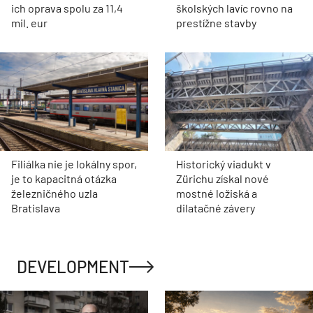
ich oprava spolu za 11,4
školských lavíc rovno na
mil. eur
prestížne stavby
Filiálka nie je lokálny spor,
Historický viadukt v
je to kapacitná otázka
Zürichu získal nové
železničného uzla
mostné ložiská a
Bratislava
dilatačné závery
DEVELOPMENT