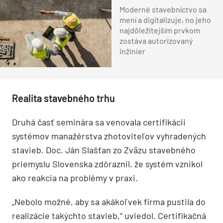
Moderné stavebníctvo sa
mení a digitalizuje, no jeho
najdôležitejším prvkom
zostáva autorizovaný
inžinier
Realita stavebného trhu
Druhá časť seminára sa venovala certifikácii
systémov manažérstva zhotoviteľov vyhradených
stavieb. Doc. Ján Slašťan zo Zväzu stavebného
priemyslu Slovenska zdôraznil, že systém vznikol
ako reakcia na problémy v praxi.
„Nebolo možné, aby sa akákoľvek firma pustila do
realizácie takýchto stavieb,“ uviedol. Certifikačná