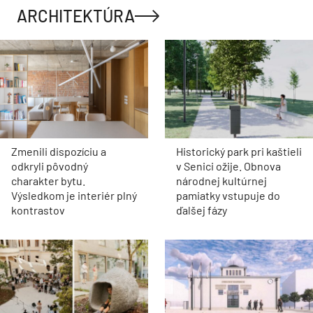
ARCHITEKTÚRA
Zmenili dispozíciu a
Historický park pri kaštieli
odkryli pôvodný
v Senici ožije. Obnova
charakter bytu.
národnej kultúrnej
Výsledkom je interiér plný
pamiatky vstupuje do
kontrastov
ďalšej fázy