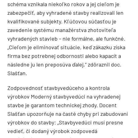
schéma vznikala niekoľko rokov a jej cieľom je
zabezpečiť, aby vyhradené stavby realizovali len
kvalifikované subjekty. Kľúčovou súčasťou je
zavedenie systému manažérstva zhotoviteľa
vyhradených stavieb – nie formálne, ale funkčné.
„Cieľom je eliminovať situácie, keď zákazku získa
firma bez potrebnej odbornosti alebo kapacít a
následne ju len preposúva ďalej,“ zdôraznil doc.
Slašťan.
Zodpovednosť stavbyvedúceho a kontrola
výrobkov Moderný stavbyvedúci na vyhradenej
stavbe je garantom technickej zhody. Docent
Slašťan upozorňuje na časté chyby pri zabudovaní
výrobkov do stavby: „Stavbyvedúci musí presne
vedieť, či dodaný výrobok zodpovedá