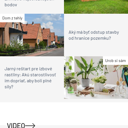
bodov
Dom z tehly
Aký má byť odstup stavby
od hranice pozemku?
Urob si sám
Jarný reštart pre izbové
rastliny: Akú starostlivosť
im dopriať, aby boli plné
sily?
VIDEO