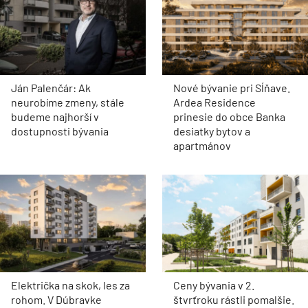
Ján Palenčár: Ak
Nové bývanie pri Sĺňave.
neurobíme zmeny, stále
Ardea Residence
budeme najhorší v
prinesie do obce Banka
dostupnosti bývania
desiatky bytov a
apartmánov
Električka na skok, les za
Ceny bývania v 2.
rohom. V Dúbravke
štvrťroku rástli pomalšie.