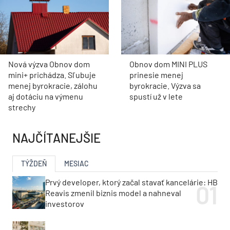
Nová výzva Obnov dom
Obnov dom MINI PLUS
mini+ prichádza. Sľubuje
prinesie menej
menej byrokracie, zálohu
byrokracie. Výzva sa
aj dotáciu na výmenu
spustí už v lete
strechy
NAJČÍTANEJŠIE
TÝŽDEŇ
MESIAC
Prvý developer, ktorý začal stavať kancelárie: HB
Reavis zmenil biznis model a nahneval
investorov