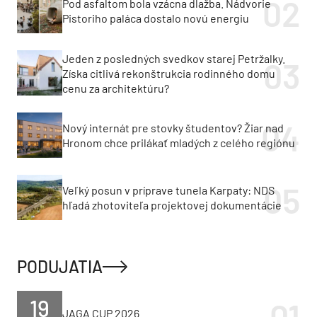
Pod asfaltom bola vzácna dlažba. Nádvorie
Pistoriho paláca dostalo novú energiu
Jeden z posledných svedkov starej Petržalky.
Získa citlivá rekonštrukcia rodinného domu
cenu za architektúru?
Nový internát pre stovky študentov? Žiar nad
Hronom chce prilákať mladých z celého regiónu
Veľký posun v príprave tunela Karpaty: NDS
hľadá zhotoviteľa projektovej dokumentácie
PODUJATIA
19
JAGA CUP 2026