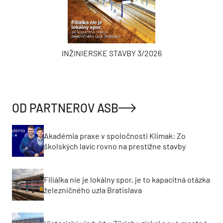
INŽINIERSKE STAVBY 3/2026
OD PARTNEROV ASB
Akadémia praxe v spoločnosti Klimak: Zo
školských lavíc rovno na prestížne stavby
Filiálka nie je lokálny spor, je to kapacitná otázka
železničného uzla Bratislava