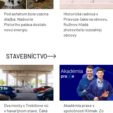
Pod asfaltom bola vzácna
Historická radnica v
dlažba. Nádvorie
Prievoze čaká na obnovu.
Pistoriho paláca dostalo
Ružinov hľadá
novú energiu
zhotoviteľa rozsiahlej
obnovy
STAVEBNÍCTVO
Dva mosty v Trebišove sú
Akadémia praxe v
v havarijnom stave. Čaká
spoločnosti Klimak: Zo