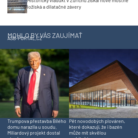
Historický viadukt v Zürichu získal nové mostné
ložiská a dilatačné závery
MOHLO BY VÁS ZAUJÍMAŤ
ASB-PORTAL.CZ
Trumpova přestavba Bílého
Pět novodobých plováren,
domu narazila u soudu.
které dokazují, že i bazén
Miliardový projekt dostal
může mít skvělou