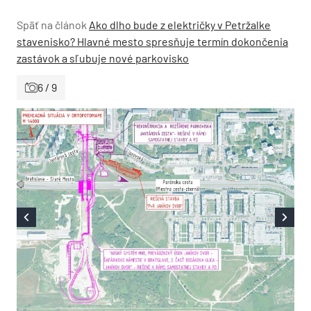
Späť na článok
Ako dlho bude z električky v Petržalke
stavenisko? Hlavné mesto spresňuje termín dokončenia
zastávok a sľubuje nové parkovisko
6 / 9