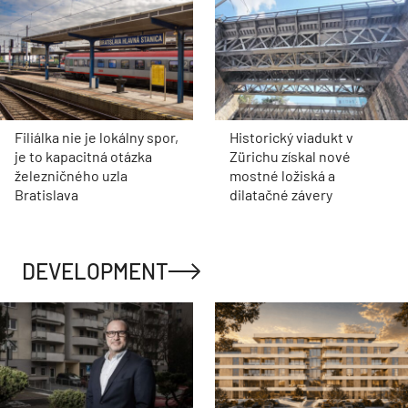
Filiálka nie je lokálny spor,
Historický viadukt v
je to kapacitná otázka
Zürichu získal nové
železničného uzla
mostné ložiská a
Bratislava
dilatačné závery
DEVELOPMENT