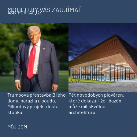
MOHLO BY VÁS ZAUJÍMAŤ
ASB-PORTAL.CZ
Trumpova přestavba Bílého
Pět novodobých plováren,
domu narazila u soudu.
které dokazují, že i bazén
Miliardový projekt dostal
může mít skvělou
stopku
architekturu
MÔJ DOM