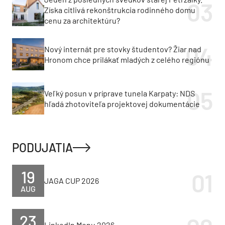
Získa citlivá rekonštrukcia rodinného domu
cenu za architektúru?
Nový internát pre stovky študentov? Žiar nad
Hronom chce prilákať mladých z celého regiónu
Veľký posun v príprave tunela Karpaty: NDS
hľadá zhotoviteľa projektovej dokumentácie
PODUJATIA
19
JAGA CUP 2026
AUG
23
LinkedIn Menu 2026