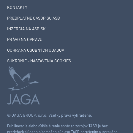
KONTAKTY
PREDPLATNÉ ČASOPISU ASB
INZERCIA NA ASB.SK
PRÁVO NA OPRAVU
OCHRANA OSOBNÝCH ÚDAJOV
SÚKROMIE – NASTAVENIA COOKIES
© JAGA GROUP, s.r.o. Všetky práva vyhradené.
Publikovanie alebo ďalšie šírenie správ zo zdrojov TASR je bez
predchádzajúceho písomného súhlasu TASR porušením autorského