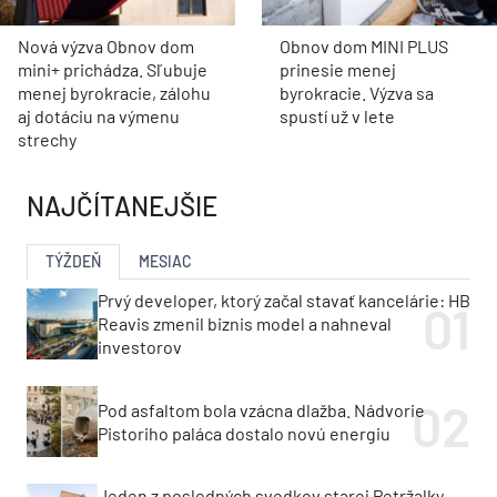
Nová výzva Obnov dom
Obnov dom MINI PLUS
mini+ prichádza. Sľubuje
prinesie menej
menej byrokracie, zálohu
byrokracie. Výzva sa
aj dotáciu na výmenu
spustí už v lete
strechy
NAJČÍTANEJŠIE
TÝŽDEŇ
MESIAC
Prvý developer, ktorý začal stavať kancelárie: HB
Reavis zmenil biznis model a nahneval
investorov
Pod asfaltom bola vzácna dlažba. Nádvorie
Pistoriho paláca dostalo novú energiu
Jeden z posledných svedkov starej Petržalky.