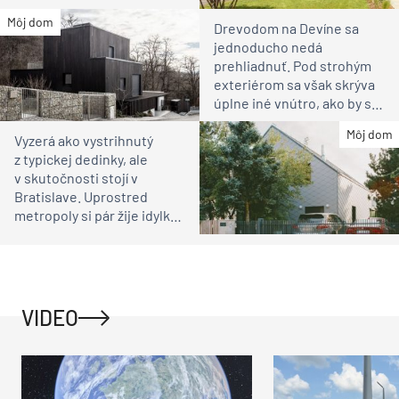
susedia
Môj dom
Drevodom na Devíne sa
jednoducho nedá
prehliadnuť. Pod strohým
exteriérom sa však skrýva
úplne iné vnútro, ako by ste
čakali
Môj dom
Vyzerá ako vystrihnutý
z typickej dedinky, ale
v skutočnosti stojí v
Bratislave. Uprostred
metropoly si pár žije idylku
ako na vidieku
VIDEO