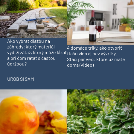
Ako vybrať dlažbu na
záhrady: ktorý materiál
4 domáce triky, ako otvoriť
vydrží záťaž, ktorý môže kĺzať
fľašu vína aj bez vývrtky.
a pri čom rátať s častou
Stačí pár vecí, ktoré už máte
údržbou?
doma (video)
UROB SI SÁM