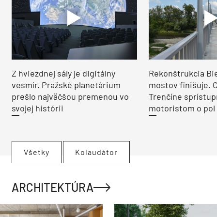
Z hviezdnej sály je digitálny
Rekonštrukcia Bi
vesmír. Pražské planetárium
mostov finišuje. 
prešlo najväčšou premenou vo
Trenčíne sprístup
svojej histórii
motoristom o pol 
Všetky
Kolaudátor
ARCHITEKTÚRA