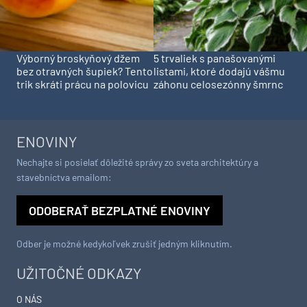
Výborný broskyňový džem
5 trvaliek s panašovanými
bez otravných šupiek? Tento
listami, ktoré dodajú vášmu
trik skráti prácu na polovicu
záhonu celosezónny šmrnc
ENOVINY
Nechajte si posielať dôležité správy zo sveta architektúry a
stavebníctva emailom:
ODOBERAŤ BEZPLATNÉ ENOVINY
Odber je možné kedykoľvek zrušiť jedným kliknutím.
UŽITOČNÉ ODKAZY
O NÁS