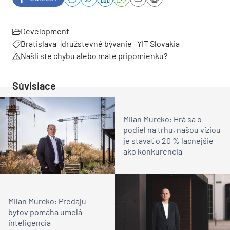
Development
Bratislava
družstevné bývanie
YIT Slovakia
Našli ste chybu alebo máte pripomienku?
Súvisiace
Milan Murcko: Hrá sa o
podiel na trhu, našou víziou
je stavať o 20 % lacnejšie
ako konkurencia
Milan Murcko: Predaju
bytov pomáha umelá
inteligencia