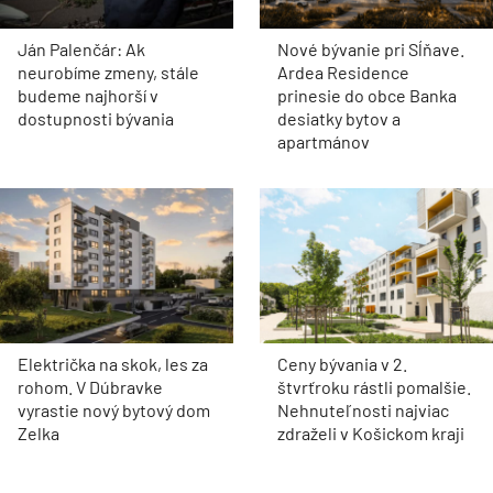
Ján Palenčár: Ak
Nové bývanie pri Sĺňave.
neurobíme zmeny, stále
Ardea Residence
budeme najhorší v
prinesie do obce Banka
dostupnosti bývania
desiatky bytov a
apartmánov
Električka na skok, les za
Ceny bývania v 2.
rohom. V Dúbravke
štvrťroku rástli pomalšie.
vyrastie nový bytový dom
Nehnuteľnosti najviac
Zelka
zdraželi v Košickom kraji