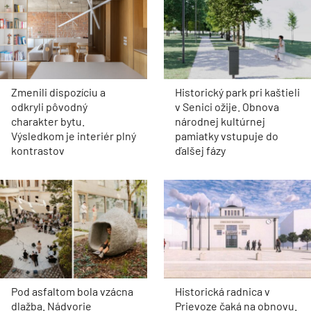
Zmenili dispozíciu a
Historický park pri kaštieli
odkryli pôvodný
v Senici ožije. Obnova
charakter bytu.
národnej kultúrnej
Výsledkom je interiér plný
pamiatky vstupuje do
kontrastov
ďalšej fázy
Pod asfaltom bola vzácna
Historická radnica v
dlažba. Nádvorie
Prievoze čaká na obnovu.