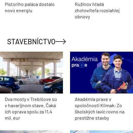
Pistoriho paláca dostalo
Ružinov hľadá
novú energiu
zhotoviteľa rozsiahlej
obnovy
STAVEBNÍCTVO
Dva mosty v Trebišove sú
Akadémia praxe v
v havarijnom stave. Čaká
spoločnosti Klimak: Zo
ich oprava spolu za 11,4
školských lavíc rovno na
mil. eur
prestížne stavby