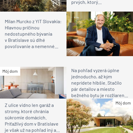
prvých, ktorý
revitalizuje brownfield v
prospech obyvateľov
Milan Murcko z YIT Slovakia:
Hlavnou príčinou
nedostupného bývania
v Bratislave sú dlhé
povoľovanie a nemenné
územné plány
Na pohľad vyzerá úplne
Môj dom
jednoducho, až kým
neprídete hlbšie. Stačilo
pár detailov a miesto
bežného bytu je rozžiarené
bývanie pre rodinu
Môj dom
Z ulice vidno len garáž a
stromy, ktoré chránia
súkromie domácich.
Príťažlivý dom v Bratislave
je však už na pohľad iný ako