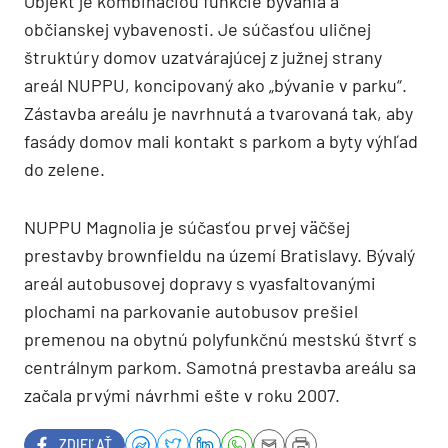
Objekt je kombináciou funkcie bývania a
občianskej vybavenosti. Je súčasťou uličnej
štruktúry domov uzatvárajúcej z južnej strany
areál NUPPU, koncipovaný ako „bývanie v parku“.
Zástavba areálu je navrhnutá a tvarovaná tak, aby
fasády domov mali kontakt s parkom a byty výhľad
do zelene.
NUPPU Magnolia je súčasťou prvej väčšej
prestavby brownfieldu na území Bratislavy. Bývalý
areál autobusovej dopravy s vyasfaltovanými
plochami na parkovanie autobusov prešiel
premenou na obytnú polyfunkčnú mestskú štvrť s
centrálnym parkom. Samotná prestavba areálu sa
začala prvými návrhmi ešte v roku 2007.
ZDIEĽAŤ