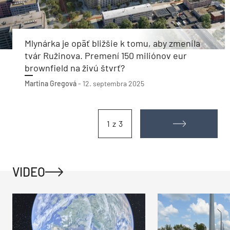
Mlynárka je opäť bližšie k tomu, aby zmenila
tvár Ružinova. Premení 150 miliónov eur
brownfield na živú štvrť?
Martina Gregová
-
12. septembra 2025
1 z 3
VIDEO