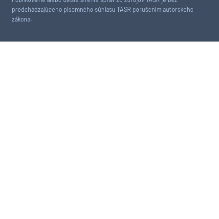
predchádzajúceho písomného súhlasu TASR porušením autorského
zákona.