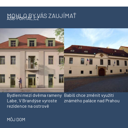
MOHLO BY VÁS ZAUJÍMAŤ
ASB-PORTAL.CZ
Bydlení mezi dvěma rameny
Babiš chce změnit využití
Labe. V Brandýse vyroste
známého paláce nad Prahou
rezidence na ostrově
MÔJ DOM