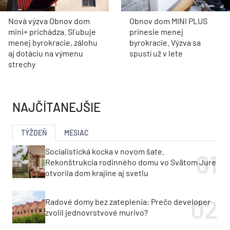
Nová výzva Obnov dom
Obnov dom MINI PLUS
mini+ prichádza. Sľubuje
prinesie menej
menej byrokracie, zálohu
byrokracie. Výzva sa
aj dotáciu na výmenu
spustí už v lete
strechy
NAJČÍTANEJŠIE
TÝŽDEŇ
MESIAC
Socialistická kocka v novom šate.
Rekonštrukcia rodinného domu vo Svätom Jure
otvorila dom krajine aj svetlu
Radové domy bez zateplenia: Prečo developer
zvolil jednovrstvové murivo?