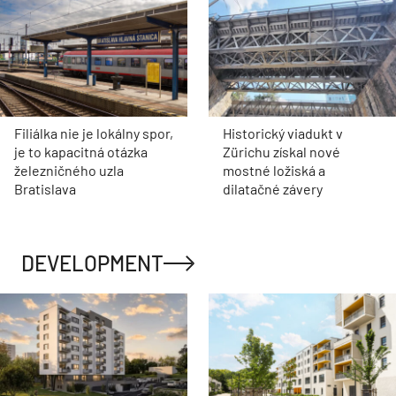
Filiálka nie je lokálny spor,
Historický viadukt v
je to kapacitná otázka
Zürichu získal nové
železničného uzla
mostné ložiská a
Bratislava
dilatačné závery
DEVELOPMENT