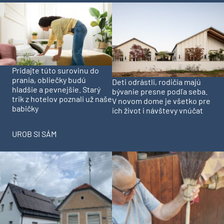
Pridajte túto surovinu do
prania, obliečky budú
Deti odrástli, rodičia majú
hladšie a pevnejšie. Starý
bývanie presne podľa seba.
trik z hotelov poznali už naše
V novom dome je všetko pre
babičky
ich život i návštevy vnúčat
UROB SI SÁM