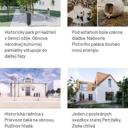
Historický park pri kaštieli
Pod asfaltom bola vzácna
v Senici ožije. Obnova
dlažba. Nádvorie
národnej kultúrnej
Pistoriho paláca dostalo
pamiatky vstupuje do
novú energiu
ďalšej fázy
Historická radnica v
Jeden z posledných
Prievoze čaká na obnovu.
svedkov starej Petržalky.
Ružinov hľadá
Získa citlivá