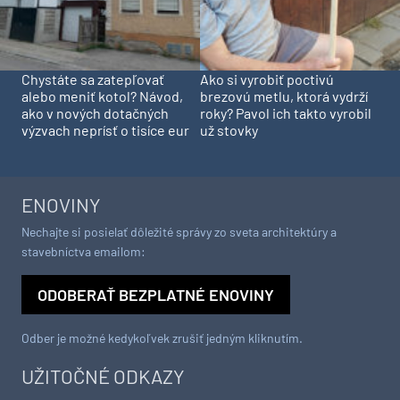
Chystáte sa zatepľovať
Ako si vyrobiť poctivú
alebo meniť kotol? Návod,
brezovú metlu, ktorá vydrží
ako v nových dotačných
roky? Pavol ich takto vyrobil
výzvach neprísť o tisíce eur
už stovky
ENOVINY
Nechajte si posielať dôležité správy zo sveta architektúry a
stavebníctva emailom:
ODOBERAŤ BEZPLATNÉ ENOVINY
Odber je možné kedykoľvek zrušiť jedným kliknutím.
UŽITOČNÉ ODKAZY