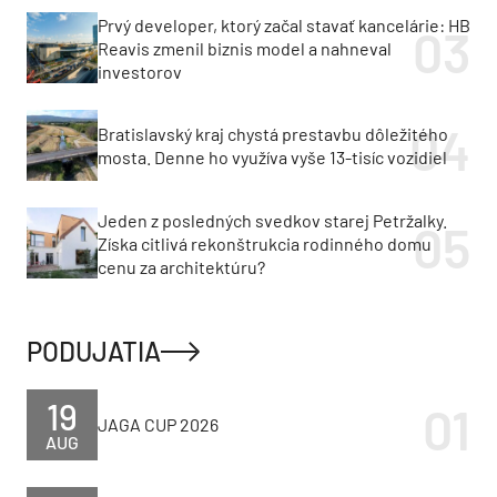
Prvý developer, ktorý začal stavať kancelárie: HB
Reavis zmenil biznis model a nahneval
investorov
Bratislavský kraj chystá prestavbu dôležitého
mosta. Denne ho využíva vyše 13-tisíc vozidiel
Jeden z posledných svedkov starej Petržalky.
Získa citlivá rekonštrukcia rodinného domu
cenu za architektúru?
PODUJATIA
19
JAGA CUP 2026
AUG