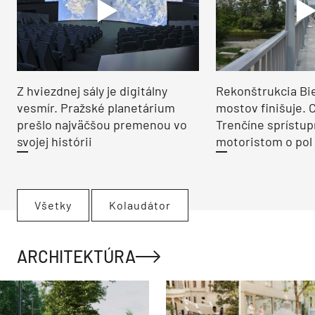
Z hviezdnej sály je digitálny
Rekonštrukcia Bi
vesmír. Pražské planetárium
mostov finišuje. 
prešlo najväčšou premenou vo
Trenčíne sprístup
svojej histórii
motoristom o pol 
Všetky
Kolaudátor
ARCHITEKTÚRA