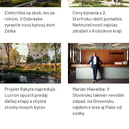
Električka na skok, les za
Ceny bývania v 2.
rohom. V Dúbravke
štvrťroku rástli pomalšie.
vyrastie nový bytový dom
Nehnuteľnosti najviac
Zelka
zdraželi v Košickom kraji
Projekt Rakyta napreduje.
Marián Hlavačka: V
Lucron spustil predaj
Slovinsku takmer nevidím
ďalšej etapy a chystá
odpad, na Slovensku
stovky nových bytov
nájdem v lese aj fľaše od
vodky