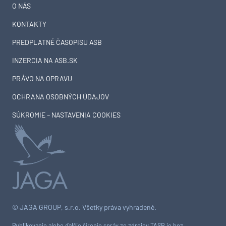
O NÁS
KONTAKTY
PREDPLATNÉ ČASOPISU ASB
INZERCIA NA ASB.SK
PRÁVO NA OPRAVU
OCHRANA OSOBNÝCH ÚDAJOV
SÚKROMIE – NASTAVENIA COOKIES
© JAGA GROUP, s.r.o. Všetky práva vyhradené.
Publikovanie alebo ďalšie šírenie správ zo zdrojov TASR je bez