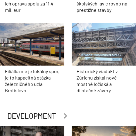
ich oprava spolu za 11,4
školských lavíc rovno na
mil. eur
prestížne stavby
Filiálka nie je lokálny spor,
Historický viadukt v
je to kapacitná otázka
Zürichu získal nové
železničného uzla
mostné ložiská a
Bratislava
dilatačné závery
DEVELOPMENT