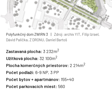
Polyfunkčný dom ZWIRN 3
|
Zdroj: archív YIT, Filip Izrael,
Dávid Palička, Z DRONU, Daniel Bartoš
2
Zastavaná plocha:
3 232m
2
Užitková plocha:
32 100m
2
Plocha komerčných priestorov:
2 214m
Počet podlaží:
6-9 NP, 3 PP
Počet bytov + apartmánov:
155+40
Počet parkovacích miest:
560