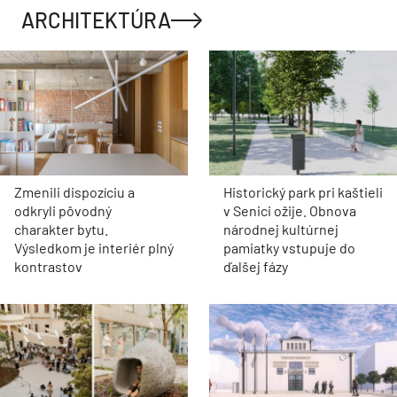
ARCHITEKTÚRA
Zmenili dispozíciu a
Historický park pri kaštieli
odkryli pôvodný
v Senici ožije. Obnova
charakter bytu.
národnej kultúrnej
Výsledkom je interiér plný
pamiatky vstupuje do
kontrastov
ďalšej fázy