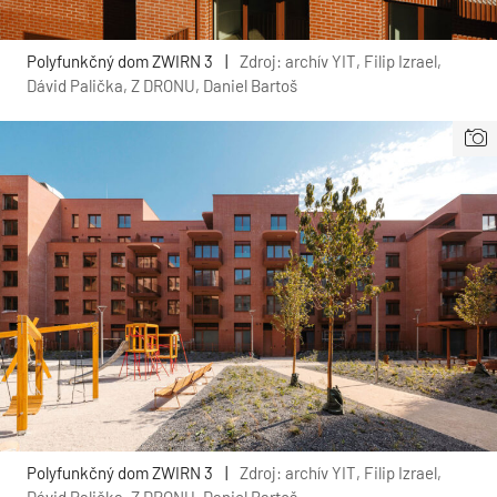
Polyfunkčný dom ZWIRN 3
|
Zdroj: archív YIT, Filip Izrael,
Dávid Palička, Z DRONU, Daniel Bartoš
Polyfunkčný dom ZWIRN 3
|
Zdroj: archív YIT, Filip Izrael,