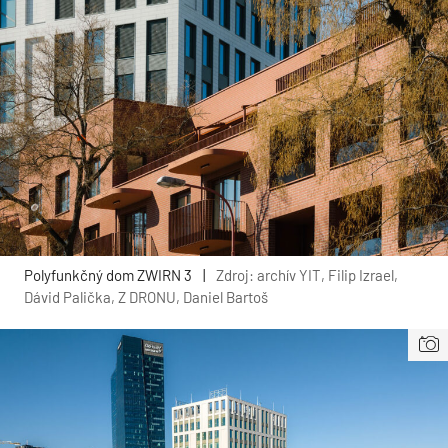
Polyfunkčný dom ZWIRN 3
|
Zdroj: archív YIT, Filip Izrael,
Dávid Palička, Z DRONU, Daniel Bartoš