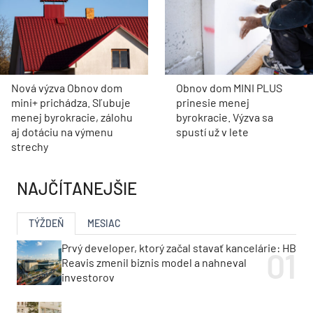
Nová výzva Obnov dom
Obnov dom MINI PLUS
mini+ prichádza. Sľubuje
prinesie menej
menej byrokracie, zálohu
byrokracie. Výzva sa
aj dotáciu na výmenu
spustí už v lete
strechy
NAJČÍTANEJŠIE
TÝŽDEŇ
MESIAC
Prvý developer, ktorý začal stavať kancelárie: HB
Reavis zmenil biznis model a nahneval
investorov