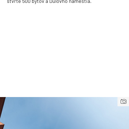
štvrte 500 bytov a Dulovho námestia.