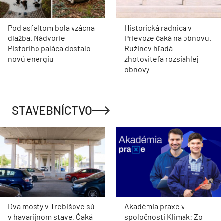
Pod asfaltom bola vzácna
Historická radnica v
dlažba. Nádvorie
Prievoze čaká na obnovu.
Pistoriho paláca dostalo
Ružinov hľadá
novú energiu
zhotoviteľa rozsiahlej
obnovy
STAVEBNÍCTVO
Dva mosty v Trebišove sú
Akadémia praxe v
v havarijnom stave. Čaká
spoločnosti Klimak: Zo