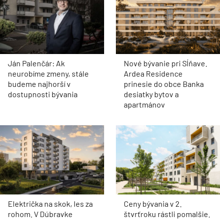
Ján Palenčár: Ak
Nové bývanie pri Sĺňave.
neurobíme zmeny, stále
Ardea Residence
budeme najhorší v
prinesie do obce Banka
dostupnosti bývania
desiatky bytov a
apartmánov
Električka na skok, les za
Ceny bývania v 2.
rohom. V Dúbravke
štvrťroku rástli pomalšie.