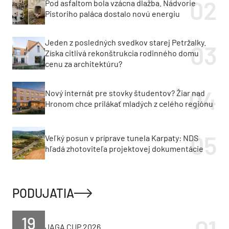
Pod asfaltom bola vzácna dlažba. Nádvorie
Pistoriho paláca dostalo novú energiu
Jeden z posledných svedkov starej Petržalky.
Získa citlivá rekonštrukcia rodinného domu
cenu za architektúru?
Nový internát pre stovky študentov? Žiar nad
Hronom chce prilákať mladých z celého regiónu
Veľký posun v príprave tunela Karpaty: NDS
hľadá zhotoviteľa projektovej dokumentácie
PODUJATIA
19
JAGA CUP 2026