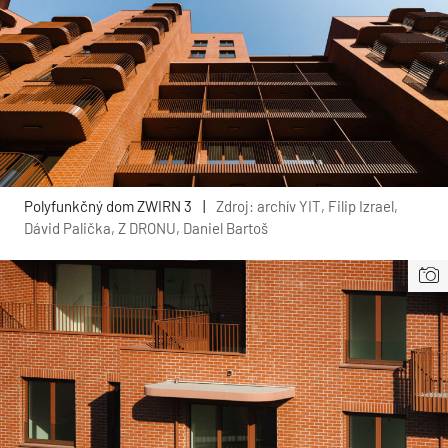
Polyfunkčný dom ZWIRN 3
|
Zdroj: archív YIT, Filip Izrael,
Dávid Palička, Z DRONU, Daniel Bartoš