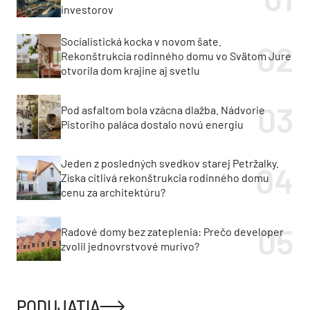
investorov
Socialistická kocka v novom šate.
Rekonštrukcia rodinného domu vo Svätom Jure
otvorila dom krajine aj svetlu
Pod asfaltom bola vzácna dlažba. Nádvorie
Pistoriho paláca dostalo novú energiu
Jeden z posledných svedkov starej Petržalky.
Získa citlivá rekonštrukcia rodinného domu
cenu za architektúru?
Radové domy bez zateplenia: Prečo developer
zvolil jednovrstvové murivo?
PODUJATIA