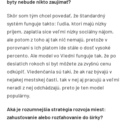
byty nebude nikto zaujímať?
Skôr som tým chcel povedať, že štandardný
systém funguje takto: ľudia, ktorí majú nízky
príjem, zaplatia síce veľmi nízky sociálny nájom,
ale potom z toho aj tak nič nemajú, pretože v
porovnaní s ich platom ide stále o dosť vysoké
percento. Ale model vo Viedni funguje tak, že po
desiatich rokoch si byt môžete za zvyšnú cenu
odkúpiť. Viedenčania sú takí, že ak raz bývajú v
nejakej mestskej časti, tak v nej aj pracujú a veľmi
neradi z nej odchádzajú, preto je ten model
populárny.
Aká je rozumnejšia stratégia rozvoja miest:
zahusťovanie alebo rozťahovanie do šírky?