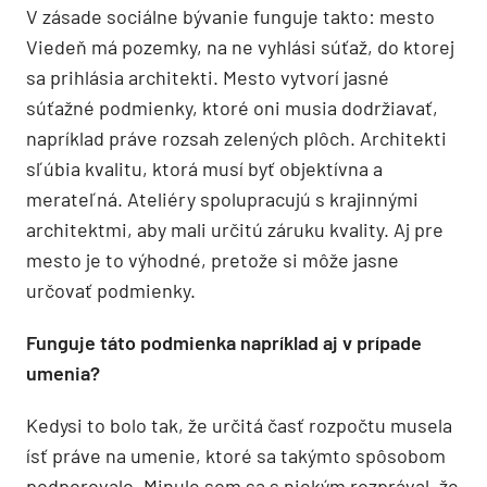
V zásade sociálne bývanie funguje takto: mesto
Viedeň má pozemky, na ne vyhlási súťaž, do ktorej
sa prihlásia architekti. Mesto vytvorí jasné
súťažné podmienky, ktoré oni musia dodržiavať,
napríklad práve rozsah zelených plôch. Architekti
sľúbia kvalitu, ktorá musí byť objektívna a
merateľná. Ateliéry spolupracujú s krajinnými
architektmi, aby mali určitú záruku kvality. Aj pre
mesto je to výhodné, pretože si môže jasne
určovať podmienky.
Funguje táto podmienka napríklad aj v prípade
umenia?
Kedysi to bolo tak, že určitá časť rozpočtu musela
ísť práve na umenie, ktoré sa takýmto spôsobom
podporovalo. Minule som sa s niekým rozprával, že