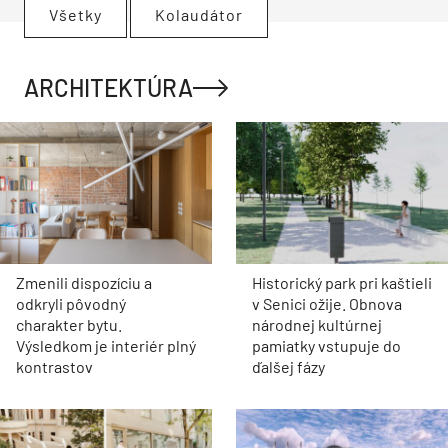
Všetky
Kolaudátor
ARCHITEKTÚRA
Zmenili dispozíciu a
Historický park pri kaštieli
odkryli pôvodný
v Senici ožije. Obnova
charakter bytu.
národnej kultúrnej
Výsledkom je interiér plný
pamiatky vstupuje do
kontrastov
ďalšej fázy