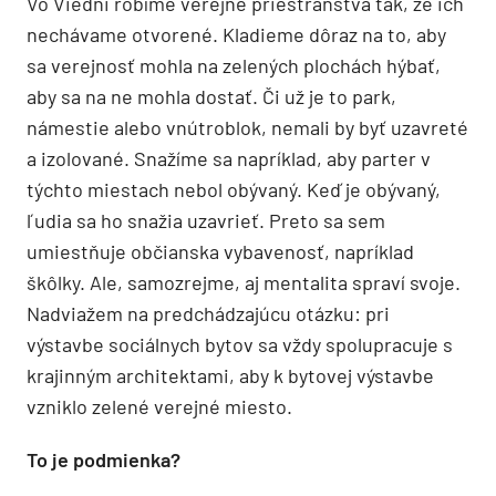
Vo Viedni robíme verejné priestranstvá tak, že ich
nechávame otvorené. Kladieme dôraz na to, aby
sa verejnosť mohla na zelených plochách hýbať,
aby sa na ne mohla dostať. Či už je to park,
námestie alebo vnútroblok, nemali by byť uzavreté
a izolované. Snažíme sa napríklad, aby parter v
týchto miestach nebol obývaný. Keď je obývaný,
ľudia sa ho snažia uzavrieť. Preto sa sem
umiestňuje občianska vybavenosť, napríklad
škôlky. Ale, samozrejme, aj mentalita spraví svoje.
Nadviažem na predchádzajúcu otázku: pri
výstavbe sociálnych bytov sa vždy spolupracuje s
krajinným architektami, aby k bytovej výstavbe
vzniklo zelené verejné miesto.
To je podmienka?