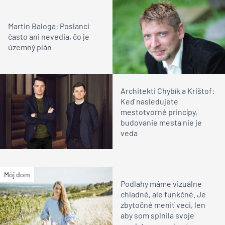
Martin Baloga: Poslanci
často ani nevedia, čo je
územný plán
Architekti Chybík a Krištof:
Keď nasledujete
mestotvorné princípy,
budovanie mesta nie je
veda
Môj dom
Podlahy máme vizuálne
chladné, ale funkčné. Je
zbytočné meniť veci, len
aby som splnila svoje