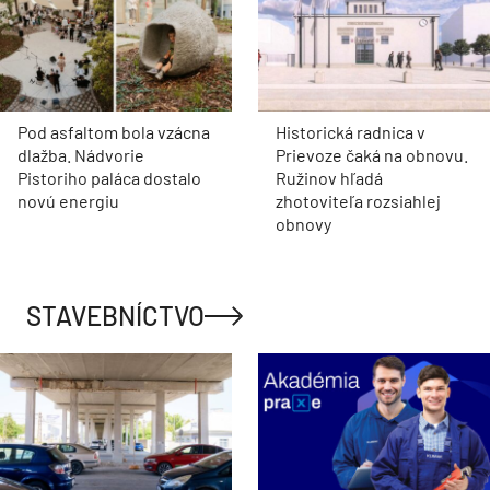
Pod asfaltom bola vzácna
Historická radnica v
dlažba. Nádvorie
Prievoze čaká na obnovu.
Pistoriho paláca dostalo
Ružinov hľadá
novú energiu
zhotoviteľa rozsiahlej
obnovy
STAVEBNÍCTVO