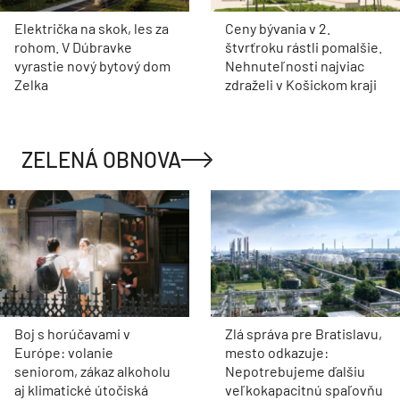
Električka na skok, les za
Ceny bývania v 2.
rohom. V Dúbravke
štvrťroku rástli pomalšie.
vyrastie nový bytový dom
Nehnuteľnosti najviac
Zelka
zdraželi v Košickom kraji
ZELENÁ OBNOVA
Boj s horúčavami v
Zlá správa pre Bratislavu,
Európe: volanie
mesto odkazuje:
seniorom, zákaz alkoholu
Nepotrebujeme ďalšiu
aj klimatické útočiská
veľkokapacitnú spaľovňu