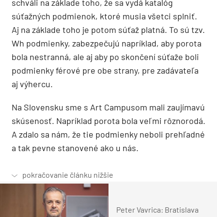
schváli na základe toho, že sa vydá katalóg
súťažných podmienok, ktoré musia všetci splniť.
Aj na základe toho je potom súťaž platná. To sú tzv.
Wh podmienky, zabezpečujú napríklad, aby porota
bola nestranná, ale aj aby po skončení súťaže boli
podmienky férové pre obe strany, pre zadávateľa
aj výhercu.
Na Slovensku sme s Art Campusom mali zaujímavú
skúsenosť. Napríklad porota bola veľmi rôznorodá.
A zdalo sa nám, že tie podmienky neboli prehľadné
a tak pevne stanovené ako u nás.
Peter Vavrica: Bratislava