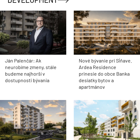
Ján Palenčár: Ak
Nové bývanie pri Sĺňave.
neurobíme zmeny, stále
Ardea Residence
budeme najhorší v
prinesie do obce Banka
dostupnosti bývania
desiatky bytov a
apartmánov