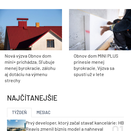
Nová výzva Obnov dom
Obnov dom MINI PLUS
mini+ prichádza. Sľubuje
prinesie menej
menej byrokracie, zálohu
byrokracie. Výzva sa
aj dotáciu na výmenu
spustí už v lete
strechy
NAJČÍTANEJŠIE
TÝŽDEŇ
MESIAC
Prvý developer, ktorý začal stavať kancelárie: HB
Reavis zmenil biznis model a nahneval