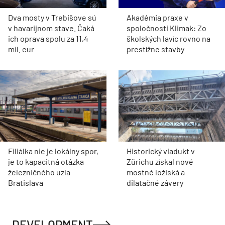
Dva mosty v Trebišove sú
Akadémia praxe v
v havarijnom stave. Čaká
spoločnosti Klimak: Zo
ich oprava spolu za 11,4
školských lavíc rovno na
mil. eur
prestížne stavby
Filiálka nie je lokálny spor,
Historický viadukt v
je to kapacitná otázka
Zürichu získal nové
železničného uzla
mostné ložiská a
Bratislava
dilatačné závery
DEVELOPMENT