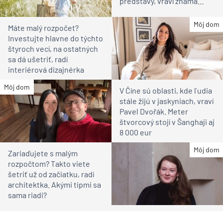
predstavy, vraví známa
vinárka
Môj dom
Máte malý rozpočet?
Investujte hlavne do týchto
štyroch vecí, na ostatných
sa dá ušetriť, radí
interiérová dizajnérka
Môj dom
V Číne sú oblasti, kde ľudia
stále žijú v jaskyniach, vraví
Pavel Dvořák. Meter
štvorcový stojí v Šanghaji aj
8 000 eur
Môj dom
Zariaďujete s malým
rozpočtom? Takto viete
šetriť už od začiatku, radí
architektka. Akými tipmi sa
sama riadi?