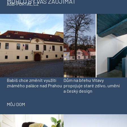
MOHLO BY VÁS ZAUJÍMAŤ
ASB-PORTAL.CZ
Babiš chce změnit využití
Dům na břehu Vltavy
známého paláce nad Prahou
propojuje staré zdivo, umění
a český design
MÔJ DOM