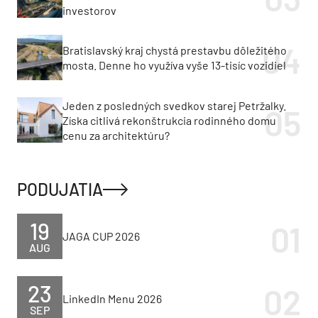
investorov
Bratislavský kraj chystá prestavbu dôležitého
mosta. Denne ho využíva vyše 13-tisíc vozidiel
Jeden z posledných svedkov starej Petržalky.
Získa citlivá rekonštrukcia rodinného domu
cenu za architektúru?
PODUJATIA
19
JAGA CUP 2026
AUG
23
LinkedIn Menu 2026
SEP