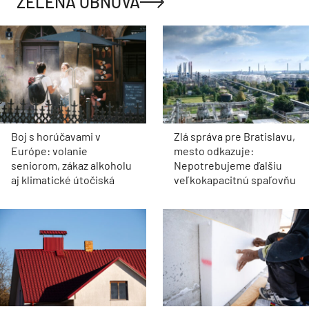
ZELENÁ OBNOVA
Boj s horúčavami v
Zlá správa pre Bratislavu,
Európe: volanie
mesto odkazuje:
seniorom, zákaz alkoholu
Nepotrebujeme ďalšiu
aj klimatické útočiská
veľkokapacitnú spaľovňu