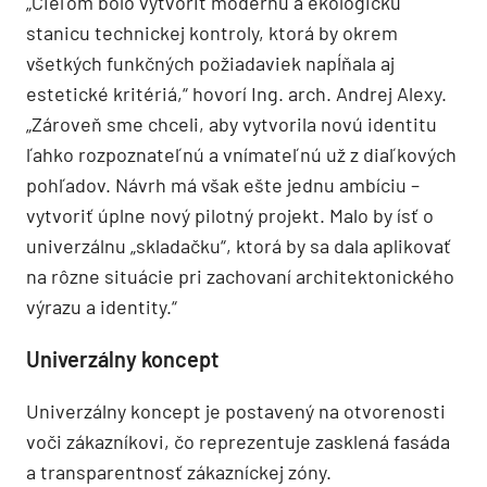
„Cieľom bolo vytvoriť modernú a ekologickú
stanicu technickej kontroly, ktorá by okrem
všetkých funkčných požiadaviek napĺňala aj
estetické kritériá,“ hovorí Ing. arch. Andrej Alexy.
„Zároveň sme chceli, aby vytvorila novú identitu
ľahko rozpoznateľnú a vnímateľnú už z diaľkových
pohľadov. Návrh má však ešte jednu ambíciu –
vytvoriť úplne nový pilotný projekt. Malo by ísť o
univerzálnu „skladačku“, ktorá by sa dala aplikovať
na rôzne situácie pri zachovaní architektonického
výrazu a identity.“
Univerzálny koncept
Univerzálny koncept je postavený na otvorenosti
voči zákazníkovi, čo reprezentuje zasklená fasáda
a transparentnosť zákazníckej zóny.