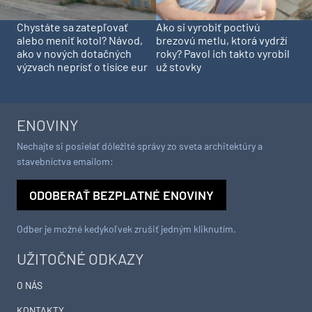
Chystáte sa zatepľovať
Ako si vyrobiť poctivú
alebo meniť kotol? Návod,
brezovú metlu, ktorá vydrží
ako v nových dotačných
roky? Pavol ich takto vyrobil
výzvach neprísť o tisíce eur
už stovky
ENOVINY
Nechajte si posielať dôležité správy zo sveta architektúry a
stavebníctva emailom:
ODOBERAŤ BEZPLATNÉ ENOVINY
Odber je možné kedykoľvek zrušiť jedným kliknutím.
UŽITOČNÉ ODKAZY
O NÁS
KONTAKTY