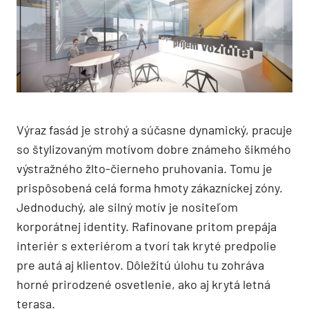
Výraz fasád je strohý a súčasne dynamický, pracuje
so štylizovaným motívom dobre známeho šikmého
výstražného žlto-čierneho pruhovania. Tomu je
prispôsobená celá forma hmoty zákazníckej zóny.
Jednoduchý, ale silný motív je nositeľom
korporátnej identity. Rafinovane pritom prepája
interiér s exteriérom a tvorí tak kryté predpolie
pre autá aj klientov. Dôležitú úlohu tu zohráva
horné prirodzené osvetlenie, ako aj krytá letná
terasa.