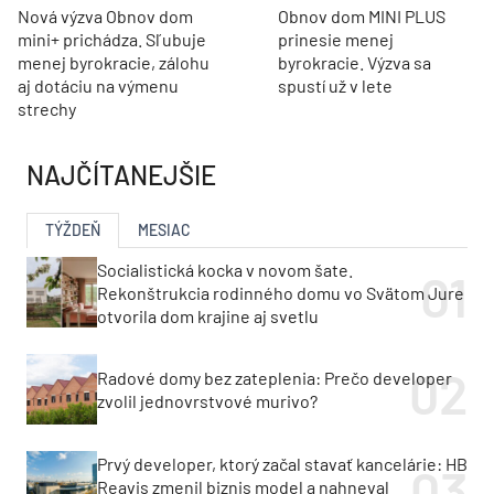
Nová výzva Obnov dom
Obnov dom MINI PLUS
mini+ prichádza. Sľubuje
prinesie menej
menej byrokracie, zálohu
byrokracie. Výzva sa
aj dotáciu na výmenu
spustí už v lete
strechy
NAJČÍTANEJŠIE
TÝŽDEŇ
MESIAC
Socialistická kocka v novom šate.
Rekonštrukcia rodinného domu vo Svätom Jure
otvorila dom krajine aj svetlu
Radové domy bez zateplenia: Prečo developer
zvolil jednovrstvové murivo?
Prvý developer, ktorý začal stavať kancelárie: HB
Reavis zmenil biznis model a nahneval