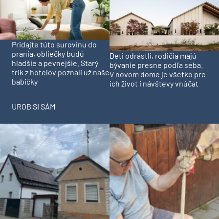
Pridajte túto surovinu do
prania, obliečky budú
Deti odrástli, rodičia majú
hladšie a pevnejšie. Starý
bývanie presne podľa seba.
trik z hotelov poznali už naše
V novom dome je všetko pre
babičky
ich život i návštevy vnúčat
UROB SI SÁM