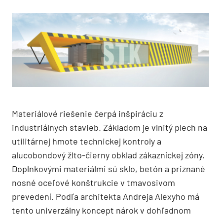
Materiálové riešenie čerpá inšpiráciu z
industriálnych stavieb. Základom je vlnitý plech na
utilitárnej hmote technickej kontroly a
alucobondový žlto-čierny obklad zákazníckej zóny.
Doplnkovými materiálmi sú sklo, betón a priznané
nosné oceľové konštrukcie v tmavosivom
prevedení. Podľa architekta Andreja Alexyho má
tento univerzálny koncept nárok v dohľadnom