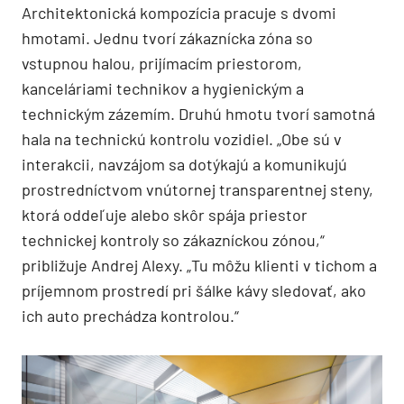
Architektonická kompozícia pracuje s dvomi
hmotami. Jednu tvorí zákaznícka zóna so
vstupnou halou, prijímacím priestorom,
kanceláriami technikov a hygienickým a
technickým zázemím. Druhú hmotu tvorí samotná
hala na technickú kontrolu vozidiel. „Obe sú v
interakcii, navzájom sa dotýkajú a komunikujú
prostredníctvom vnútornej transparentnej steny,
ktorá oddeľuje alebo skôr spája priestor
technickej kontroly so zákazníckou zónou,“
približuje Andrej Alexy. „Tu môžu klienti v tichom a
príjemnom prostredí pri šálke kávy sledovať, ako
ich auto prechádza kontrolou.“