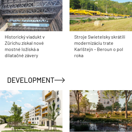
Historický viadukt v
Stroje Swietelsky skrátili
Zürichu získal nové
modernizáciu trate
mostné ložiská a
Karlštejn – Beroun o pol
dilatačné závery
roka
DEVELOPMENT