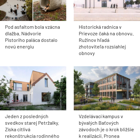
Pod asfaltom bola vzácna
Historická radnica v
dlažba. Nádvorie
Prievoze čaká na obnovu.
Pistoriho paláca dostalo
Ružinov hľadá
novú energiu
zhotoviteľa rozsiahlej
obnovy
Jeden z posledných
Vzdelávací kampus v
svedkov starej Petržalky.
bývalých Baťových
Získa citlivá
závodoch je o krok bližšie
rekonštrukcia rodinného
k realizácii. Pronea