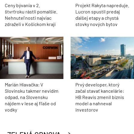
Ceny bývania v 2.
Projekt Rakyta napreduje.
štvrťroku rástli pomalšie.
Lucron spustil predaj
Nehnuteľnosti najviac
ďalšej etapy a chystá
zdraželi v Košickom kraji
stovky nových bytov
Marián Hlavačka: V
Prvý developer, ktorý
Slovinsku takmer nevidím
začal stavať kancelárie:
odpad, na Slovensku
HB Reavis zmenil biznis
nájdem v lese aj fľaše od
model a nahneval
vodky
investorov