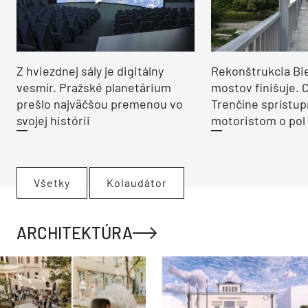
Z hviezdnej sály je digitálny
Rekonštrukcia Bi
vesmír. Pražské planetárium
mostov finišuje. 
prešlo najväčšou premenou vo
Trenčíne sprístup
svojej histórii
motoristom o pol 
Všetky
Kolaudátor
ARCHITEKTÚRA