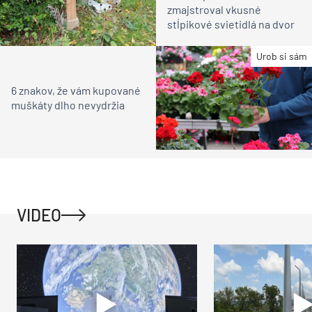
zmajstroval vkusné
stĺpikové svietidlá na dvor
Urob si sám
6 znakov, že vám kupované
muškáty dlho nevydržia
VIDEO