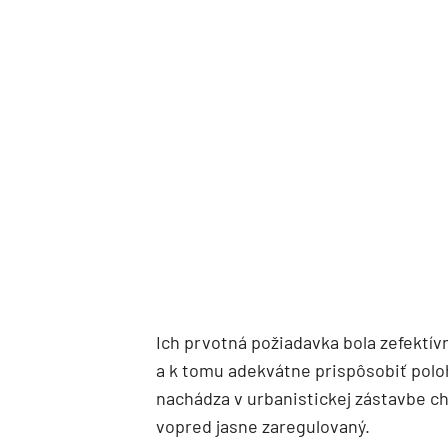
Ich prvotná požiadavka bola zefektív
a k tomu adekvátne prispôsobiť pol
nachádza v urbanistickej zástavbe chá
vopred jasne zaregulovaný.