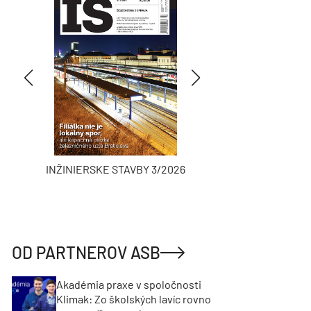
INŽINIERSKE STAVBY 3/2026
ASB
OD PARTNEROV ASB
Akadémia praxe v spoločnosti
Klimak: Zo školských lavíc rovno