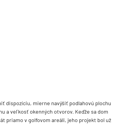
TZB HAUSTECHNIK 3/2026
niť dispozíciu, mierne navýšiť podlahovú plochu
ohu a veľkosť okenných otvorov. Keďže sa dom
t priamo v golfovom areáli, jeho projekt bol už