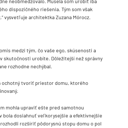
sadne neobmedzovalo. Musela som urobiť iba
vého dispozičného riešenia. Tým som však
v,“ vysvetľuje architektka Zuzana Mórocz.
romis medzi tým, čo vaše ego, skúsenosti a
 v skutočnosti urobíte. Dôležitejší než správny
zane rozhodne nechýbal.
 a ochotný tvoriť priestor domu, ktorého
finovaný.
 som mohla upraviť ešte pred samotnou
v bola dosiahnuť veľkorysejšie a efektívnejšie
 rozhodli rozšíriť pôdorysnú stopu domu o pol