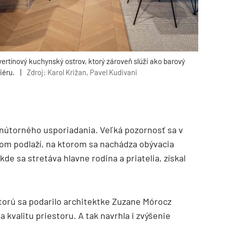
vertínový kuchynský ostrov, ktorý zároveň slúži ako barový
iéru.
|
Zdroj: Karol Križan, Pavel Kudivani
 vnútorného usporiadania. Veľká pozornosť sa v
om podlaží, na ktorom sa nachádza obývacia
kde sa stretáva hlavne rodina a priatelia, získal
ktorú sa podarilo architektke Zuzane Mórocz
 kvalitu priestoru. A tak navrhla i zvýšenie