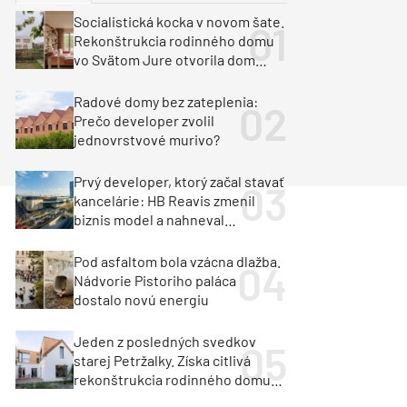
y
Klimatizácia a vetranie
Socialistická kocka v novom šate.
urz Milan Murcka
Rekonštrukcia rodinného domu
vo Svätom Jure otvorila dom
krajine aj svetlu
Radové domy bez zateplenia:
Prečo developer zvolil
jednovrstvové murivo?
Prvý developer, ktorý začal stavať
kancelárie: HB Reavis zmenil
biznis model a nahneval
investorov
Pod asfaltom bola vzácna dlažba.
Nádvorie Pistoriho paláca
dostalo novú energiu
Jeden z posledných svedkov
starej Petržalky. Získa citlivá
rekonštrukcia rodinného domu
cenu za architektúru?