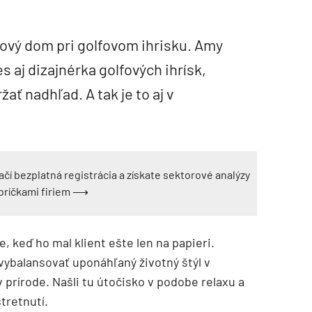
ový dom pri golfovom ihrisku. Amy
s aj dizajnérka golfových ihrísk,
žať nadhľad. A tak je to aj v
ačí bezplatná registrácia a získate sektorové analýzy
ebríčkami firiem ⟶
e, keď ho mal klient ešte len na papieri.
li vybalansovať uponáhľaný životný štýl v
 prírode. Našli tu útočisko v podobe relaxu a
tretnutí.