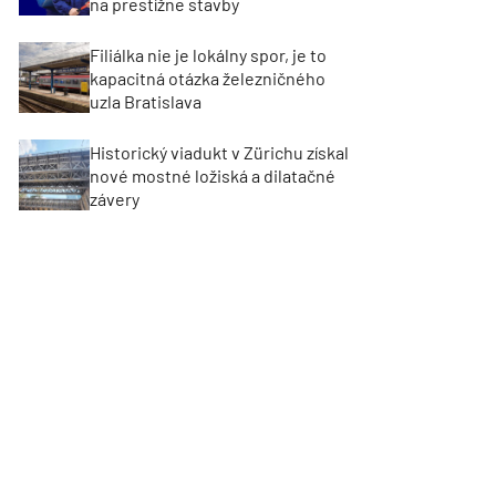
na prestížne stavby
Filiálka nie je lokálny spor, je to
kapacitná otázka železničného
uzla Bratislava
Historický viadukt v Zürichu získal
nové mostné ložiská a dilatačné
závery