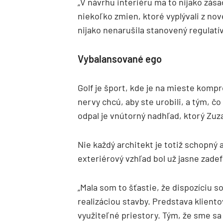
„V návrhu interiéru ma to nijako zá
niekoľko zmien, ktoré vyplývali z no
nijako nenarušila stanovený regulatí
Vybalansované ego
Golf je šport, kde je na mieste komp
nervy chcú, aby ste urobili, a tým, čo
odpal je vnútorný nadhľad, ktorý Zu
Nie každý architekt je totiž schopný
exteriérový vzhľad bol už jasne zade
„Mala som to šťastie, že dispozíciu
realizáciou stavby. Predstava kliento
využiteľné priestory. Tým, že sme sa