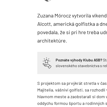
Zuzana Mórocz vytvorila víkend
Alcott, americká golfistka a dne
povedala, že si pri hre treba udr
architektúre.
Poznáte výhody Klubu ASB?
St
slovenského stavebníctva s r
S projektom sa prvýkrát stretla v čas
Majitelia, vášniví golfisti, sa rozhod
hlavnom meste a zaobstarali si dom v
oddychu formou športu a rodinných s