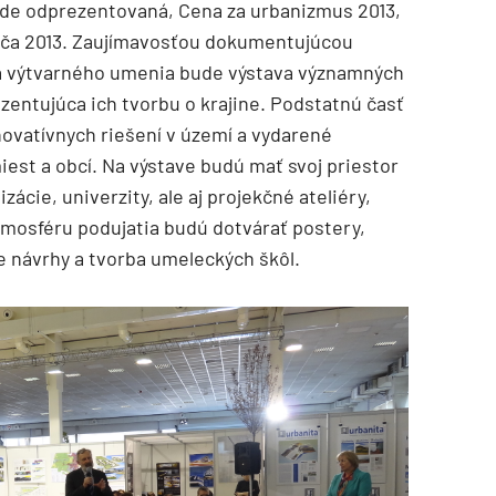
de odprezentovaná, Cena za urbanizmus 2013,
viča 2013. Zaujímavosťou dokumentujúcou
 a výtvarného umenia bude výstava významných
entujúca ich tvorbu o krajine. Podstatnú časť
ovatívnych riešení v území a vydarené
iest a obcí. Na výstave budú mať svoj priestor
zácie, univerzity, ale aj projekčné ateliéry,
tmosféru podujatia budú dotvárať postery,
ke návrhy a tvorba umeleckých škôl.