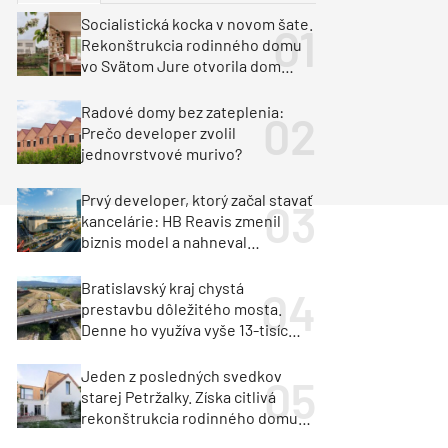
y
Klimatizácia a vetranie
Socialistická kocka v novom šate.
urz Milan Murcka
Rekonštrukcia rodinného domu
vo Svätom Jure otvorila dom
krajine aj svetlu
Radové domy bez zateplenia:
Prečo developer zvolil
jednovrstvové murivo?
Prvý developer, ktorý začal stavať
kancelárie: HB Reavis zmenil
biznis model a nahneval
investorov
Bratislavský kraj chystá
prestavbu dôležitého mosta.
Denne ho využíva vyše 13-tisíc
vozidiel
Jeden z posledných svedkov
starej Petržalky. Získa citlivá
rekonštrukcia rodinného domu
cenu za architektúru?