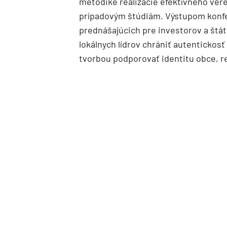
metodike realizácie efektívneho vere
prípadovým štúdiám. Výstupom konfe
prednášajúcich pre investorov a štát
lokálnych lídrov chrániť autentickosť
tvorbou podporovať identitu obce, re