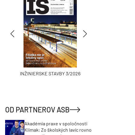
INŽINIERSKE STAVBY 3/2026
ASB
OD PARTNEROV ASB
Akadémia praxe v spoločnosti
Klimak: Zo školských lavíc rovno