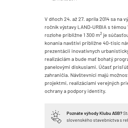
V dňoch 24. až 27. apríla 2014 sa na 
ročník výstavy LAND-URBIA s témou V
2
rozlohe približne 1 300 m
je súčasťou
konania navštívi približne 40-tisíc 
prezentácii inovatívnych urbanistick
realizáciám a bude mať bohatý prog
panelovými diskusiami. Účasť prisľúb
zahraničia. Návštevníci majú možnos
projektmi, realizáciami verejných pr
ochrany a podpory identity.
Poznáte výhody Klubu ASB?
St
slovenského stavebníctva s r