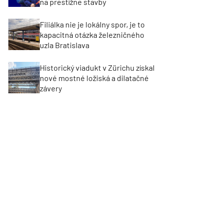
na prestížne stavby
Filiálka nie je lokálny spor, je to
kapacitná otázka železničného
uzla Bratislava
Historický viadukt v Zürichu získal
nové mostné ložiská a dilatačné
závery