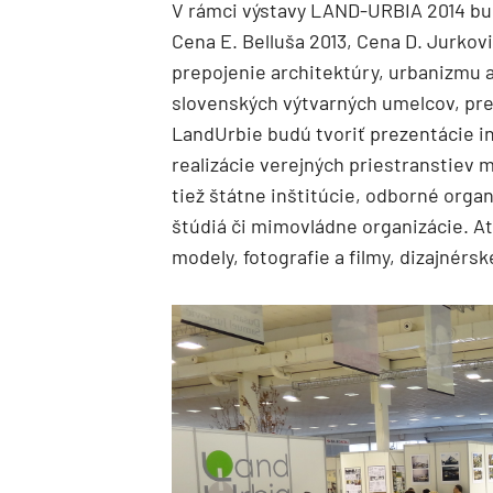
V rámci výstavy LAND-URBIA 2014 bu
Cena E. Belluša 2013, Cena D. Jurko
prepojenie architektúry, urbanizmu
slovenských výtvarných umelcov, prez
LandUrbie budú tvoriť prezentácie in
realizácie verejných priestranstiev m
tiež štátne inštitúcie, odborné organi
štúdiá či mimovládne organizácie. A
modely, fotografie a filmy, dizajnérs