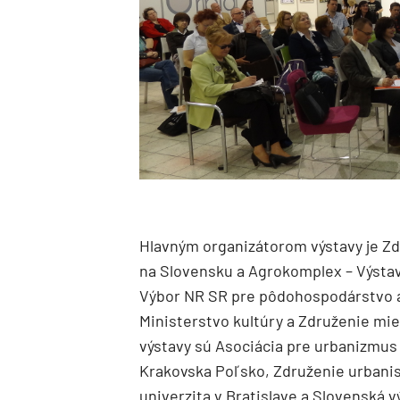
Hlavným organizátorom výstavy je Z
na Slovensku a Agrokomplex – Výstavn
Výbor NR SR pre pôdohospodárstvo a 
Ministerstvo kultúry a Združenie mie
výstavy sú Asociácia pre urbanizmus
Krakovska Poľsko, Združenie urbani
univerzita v Bratislave a Slovenská v