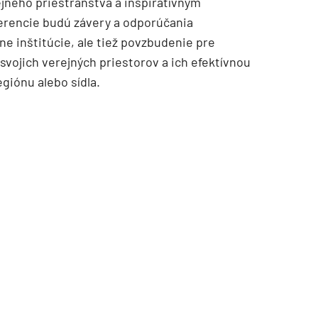
jného priestranstva a inšpiratívnym
rencie budú závery a odporúčania
ne inštitúcie, ale tiež povzbudenie pre
 svojich verejných priestorov a ich efektívnou
giónu alebo sídla.