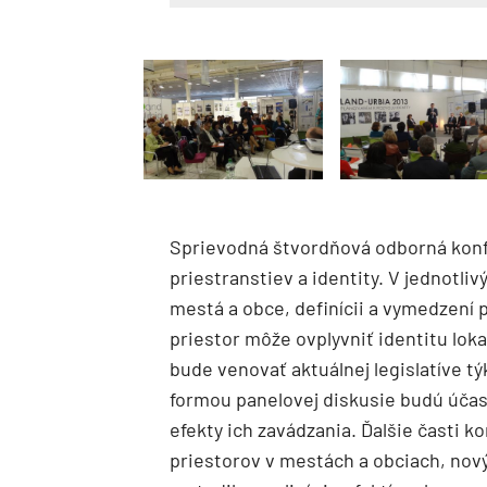
Sprievodná štvordňová odborná konf
priestranstiev a identity. V jednotli
mestá a obce, definícii a vymedzení p
priestor môže ovplyvniť identitu lok
bude venovať aktuálnej legislatíve t
formou panelovej diskusie budú účas
efekty ich zavádzania. Ďalšie časti 
priestorov v mestách a obciach, no