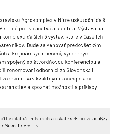
výstavisku Agrokomplex v Nitre uskutoční ďalší
erejné priestranstvá a identita. Výstava na
 komplexu ďalších 5 výstav, ktoré v čase ich
návštevníkov. Bude sa venovať predovšetkým
ých a krajinárskych riešení, vydareným
ram spojený so štvordňovou konferenciou a
ili renomovaní odborníci zo Slovenska i
ť zoznámiť sa s kvalitnými koncepciami,
iestranstiev a spoznať možnosti a príklady
ačí bezplatná registrácia a získate sektorové analýzy
ebríčkami firiem ⟶