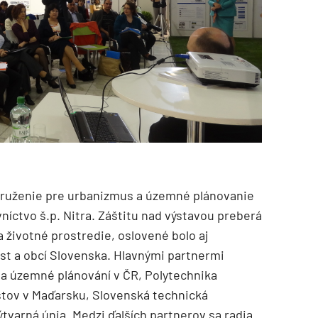
druženie pre urbanizmus a územné plánovanie
íctvo š.p. Nitra. Záštitu nad výstavou preberá
životné prostredie, oslovené bolo aj
st a obcí Slovenska. Hlavnými partnermi
 a územné plánování v ČR, Polytechnika
stov v Maďarsku, Slovenská technická
ýtvarná únia. Medzi ďalších partnerov sa radia