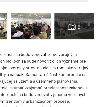
erencia sa bude venovať téme verejných
TZB HAUSTECHNIK 3/2026
vých blokoch sa bude hovoriť o ich význame pre
ojmu verejný priestor, ale aj o tom, ako verejný
ality a naopak. Samostatná časť konferencie sa
ýkajúcej sa územia a územného plánovania,
tníci skúmať vzájomnú previazanosť zákonov a
konferencie sa budú venovať významu verejných
vým trendom v urbanizačnom procese,