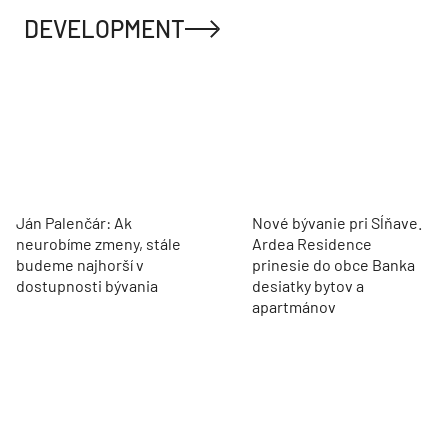
DEVELOPMENT
Ján Palenčár: Ak
Nové bývanie pri Sĺňave.
neurobíme zmeny, stále
Ardea Residence
budeme najhorší v
prinesie do obce Banka
dostupnosti bývania
desiatky bytov a
apartmánov