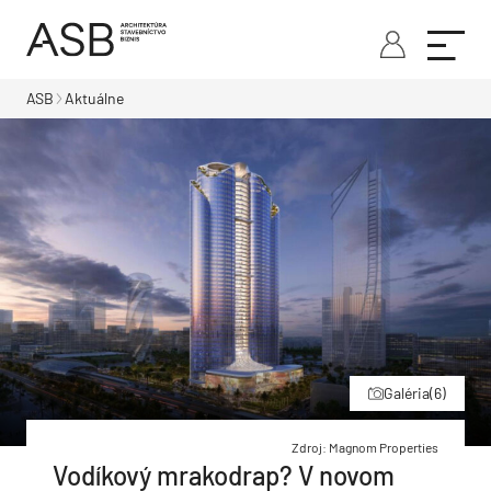
ASB
Aktuálne
Galéria
(6)
Zdroj: Magnom Properties
Vodíkový mrakodrap? V novom