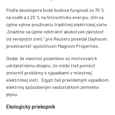
Podľa developera bude budova fungovať zo 75 %
na vodík a z 25 % na fotovoltickú energiu, čím sa
úplne vyhne používaniu tradičnej elektrickej siete.
„Snažíme sa úplne odstrániť akúkoľvek závislosť
od verejných sietí,“ pre Reuters povedal Dayhoum,
predstaviteľ spoločnosti Magnom Properties.
Dodal, že vlastníci pozemkov sú motivovaní k
udržateľnému dizajnu, čo môže tiež pomôcť
zmierniť problémy s výpadkami v miestnej
elektrickej sieti. Egypt čelí pravidelným výpadkom
elektriny spôsobeným nedostatkom zemného
plynu.
Ekologický priekopník