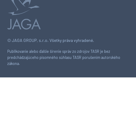
© JAGA GROUP, s.r.o. Všetky práva vyhradené.
Publikovanie alebo ďalšie šírenie správ zo zdrojov TASR je bez
predchádzajúceho písomného súhlasu TASR porušením autorského
zákona.