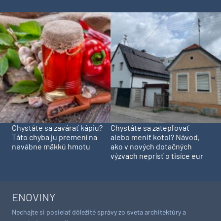
Chystáte sa zavárať kápiu?
Chystáte sa zatepľovať
Táto chyba ju premení na
alebo meniť kotol? Návod,
nevábne mäkkú hmotu
ako v nových dotačných
výzvach neprísť o tisíce eur
ENOVINY
Nechajte si posielať dôležité správy zo sveta architektúry a