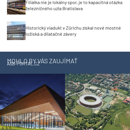
Filiálka nie je lokálny spor, je to kapacitná otázka
železničného uzla Bratislava
Historický viadukt v Zürichu získal nové mostné
ložiská a dilatačné závery
MOHLO BY VÁS ZAUJÍMAŤ
ASB-PORTAL.CZ