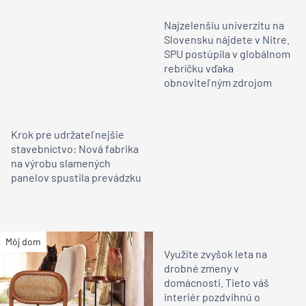
Najzelenšiu univerzitu na
Slovensku nájdete v Nitre.
SPU postúpila v globálnom
rebríčku vďaka
obnoviteľným zdrojom
Krok pre udržateľnejšie
stavebníctvo: Nová fabrika
na výrobu slamených
panelov spustila prevádzku
Môj dom
Využite zvyšok leta na
drobné zmeny v
domácnosti. Tieto váš
interiér pozdvihnú o