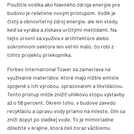
Použitie vodíka ako hlavného zdroja energie pre
budovu je relatívne novým prístupom. Vodík je
čistý a obnoviteľný zdroj energie, ale len vtedy,
keď sa vyrába a získava určitými metódami. Na
tejto úrovni sa využíva v architektúre alebo
súkromnom sektore len veľmi málo, čo robí z
tohto projektu priekopníka.
Forbes International Tower sa zameriava na
využívanie materiálov, ktoré majú nižšie emisie
spojené s ich výrobou, spracovaním a likvidáciou.
Tento prístup môže znížiť uhlíkovú stopu výstavby
až o 58 percent. Okrem toho, v budove zavedú
recykláciu a úpravu vody priamo na mieste, čím sa
zníži dopyt po sladkej vode. To je mimoriadne
dôležité v krajine, ktorá čelí čoraz väčšiemu