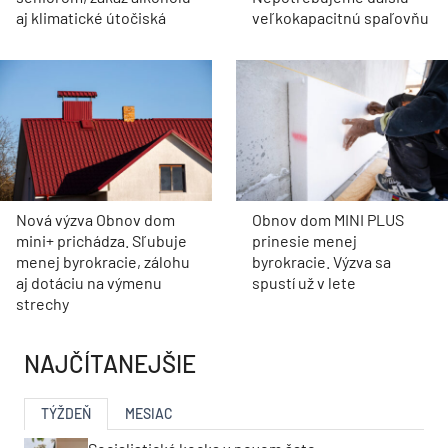
aj klimatické útočiská
veľkokapacitnú spaľovňu
Nová výzva Obnov dom
Obnov dom MINI PLUS
mini+ prichádza. Sľubuje
prinesie menej
menej byrokracie, zálohu
byrokracie. Výzva sa
aj dotáciu na výmenu
spustí už v lete
strechy
NAJČÍTANEJŠIE
TÝŽDEŇ
MESIAC