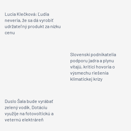
Lucia Klečková: Ľudia
neveria, že sa dá vyrobiť
udržateľný produkt za nízku
cenu
Slovenskí podnikatelia
podporu jadra a plynu
vítajú, kritici hovoria o
výsmechu riešenia
klimatickej krízy
Duslo Šala bude vyrábať
zelený vodík. Dotáciu
využije na fotovoltickú a
veternú elektráreň