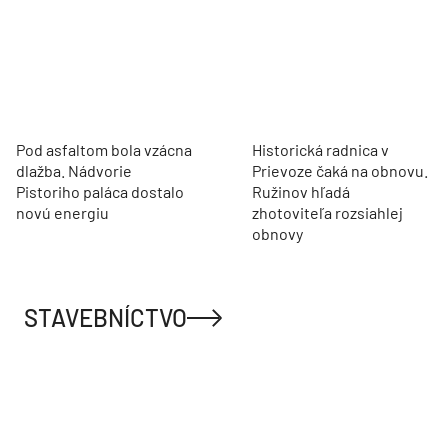
Pod asfaltom bola vzácna
Historická radnica v
dlažba. Nádvorie
Prievoze čaká na obnovu.
Pistoriho paláca dostalo
Ružinov hľadá
novú energiu
zhotoviteľa rozsiahlej
obnovy
STAVEBNÍCTVO