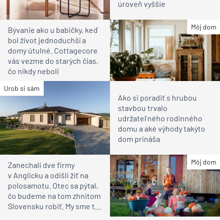
úroveň vyššie
Môj dom
Bývanie ako u babičky, keď
bol život jednoduchší a
domy útulné. Cottagecore
vás vezme do starých čias,
čo nikdy neboli
Urob si sám
Ako si poradiť s hrubou
stavbou trvalo
udržateľného rodinného
domu a aké výhody takýto
dom prináša
Môj dom
Zanechali dve firmy
v Anglicku a odišli žiť na
polosamotu. Otec sa pýtal,
čo budeme na tom zhnitom
Slovensku robiť. My sme to
videli inak, vravia