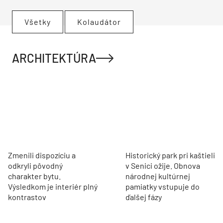
Všetky
Kolaudátor
ARCHITEKTÚRA
Zmenili dispozíciu a
Historický park pri kaštieli
odkryli pôvodný
v Senici ožije. Obnova
charakter bytu.
národnej kultúrnej
Výsledkom je interiér plný
pamiatky vstupuje do
kontrastov
ďalšej fázy