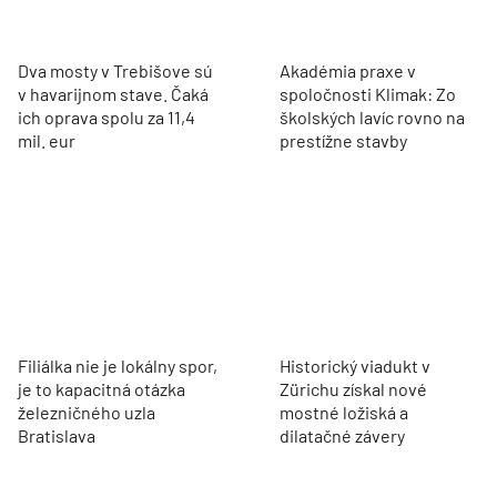
Dva mosty v Trebišove sú
Akadémia praxe v
v havarijnom stave. Čaká
spoločnosti Klimak: Zo
ich oprava spolu za 11,4
školských lavíc rovno na
mil. eur
prestížne stavby
Filiálka nie je lokálny spor,
Historický viadukt v
je to kapacitná otázka
Zürichu získal nové
železničného uzla
mostné ložiská a
Bratislava
dilatačné závery