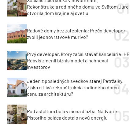
Socialistická kocka v novom šate.
Rekonštrukcia rodinného domu vo Svätom Jure
otvorila dom krajine aj svetlu
Radové domy bez zateplenia: Prečo developer
zvolil jednovrstvové murivo?
Prvý developer, ktorý začal stavať kancelárie: HB
Reavis zmenil biznis model a nahneval
investorov
Jeden z posledných svedkov starej Petržalky.
Získa citlivá rekonštrukcia rodinného domu
cenu za architektúru?
Pod asfaltom bola vzácna dlažba. Nádvorie
Pistoriho paláca dostalo novú energiu