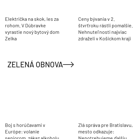
Električka na skok, les za
Ceny bývania v 2.
rohom. V Dúbravke
štvrťroku rástli pomalšie.
vyrastie nový bytový dom
Nehnuteľnosti najviac
Zelka
zdraželi v Košickom kraji
ZELENÁ OBNOVA
Boj s horúčavami v
Zlá správa pre Bratislavu,
Európe: volanie
mesto odkazuje:
seniorom, zákaz alkoholu
Nepotrebujeme ďalšiu