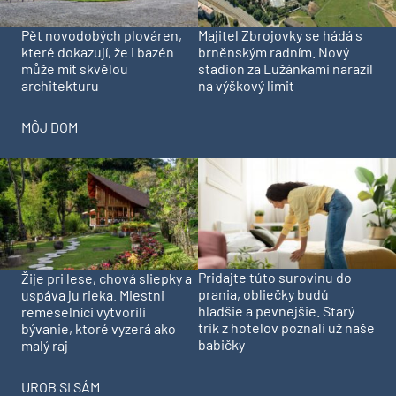
Pět novodobých plováren,
Majitel Zbrojovky se hádá s
které dokazují, že i bazén
brněnským radním. Nový
může mít skvělou
stadion za Lužánkami narazil
architekturu
na výškový limit
MÔJ DOM
Pridajte túto surovinu do
Žije pri lese, chová sliepky a
prania, obliečky budú
uspáva ju rieka. Miestni
hladšie a pevnejšie. Starý
remeselníci vytvorili
trik z hotelov poznali už naše
bývanie, ktoré vyzerá ako
babičky
malý raj
UROB SI SÁM