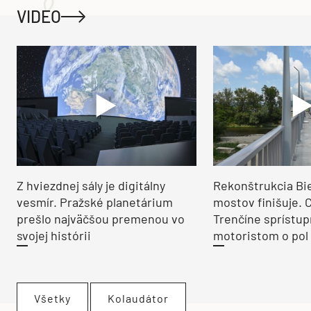
VIDEO
Z hviezdnej sály je digitálny
Rekonštrukcia Bi
vesmír. Pražské planetárium
mostov finišuje. 
prešlo najväčšou premenou vo
Trenčíne sprístup
svojej histórii
motoristom o pol 
Všetky
Kolaudátor