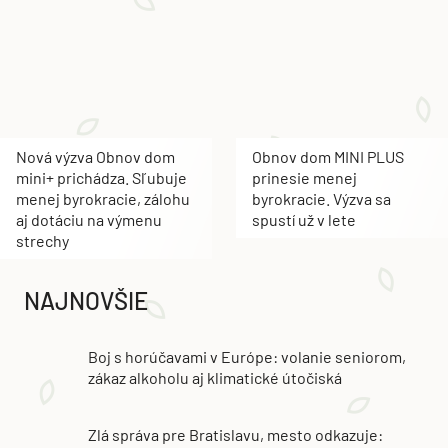
Nová výzva Obnov dom
Obnov dom MINI PLUS
mini+ prichádza. Sľubuje
prinesie menej
menej byrokracie, zálohu
byrokracie. Výzva sa
aj dotáciu na výmenu
spustí už v lete
strechy
NAJNOVŠIE
Boj s horúčavami v Európe: volanie seniorom,
zákaz alkoholu aj klimatické útočiská
Zlá správa pre Bratislavu, mesto odkazuje: