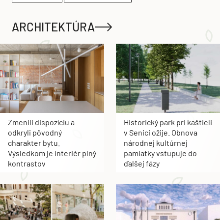
ARCHITEKTÚRA
Zmenili dispozíciu a
Historický park pri kaštieli
odkryli pôvodný
v Senici ožije. Obnova
charakter bytu.
národnej kultúrnej
Výsledkom je interiér plný
pamiatky vstupuje do
kontrastov
ďalšej fázy