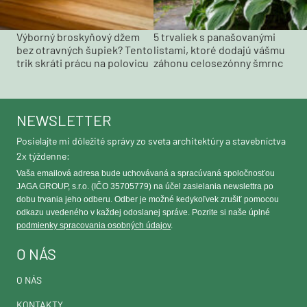
Výborný broskyňový džem
5 trvaliek s panašovanými
bez otravných šupiek? Tento
listami, ktoré dodajú vášmu
trik skráti prácu na polovicu
záhonu celosezónny šmrnc
NEWSLETTER
Posielajte mi dôležité správy zo sveta architektúry a stavebníctva
2x týždenne:
Vaša emailová adresa bude uchovávaná a spracúvaná spoločnosťou
JAGA GROUP, s.r.o. (IČO 35705779) na účel zasielania newslettra po
dobu trvania jeho odberu. Odber je možné kedykoľvek zrušiť pomocou
odkazu uvedeného v každej odoslanej správe. Pozrite si naše úplné
podmienky spracovania osobných údajov
.
O NÁS
O NÁS
KONTAKTY