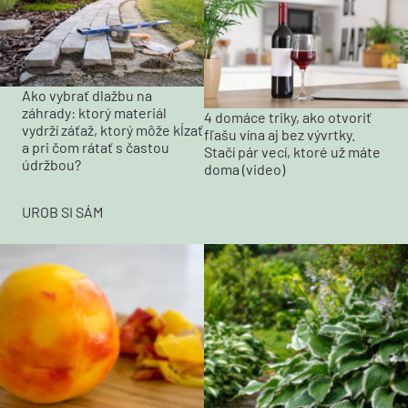
Ako vybrať dlažbu na
záhrady: ktorý materiál
4 domáce triky, ako otvoriť
vydrží záťaž, ktorý môže kĺzať
fľašu vína aj bez vývrtky.
a pri čom rátať s častou
Stačí pár vecí, ktoré už máte
údržbou?
doma (video)
UROB SI SÁM