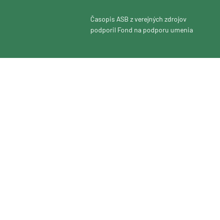
Časopis ASB z verejných zdrojov
podporil Fond na podporu umenia