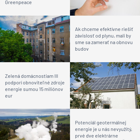
Greenpeace
Ak chceme efektívne riešiť
závislosť od plynu, mali by
sme sa zamerať na obnovu
budov
Zelená domácnostiam III
podporí obnoviteľné zdroje
energie sumou 15 miliónov
eur
Potenciál geotermálnej
energie je u nás nevyužitý,
prvé dve elektrárne