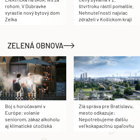
rohom. V Dúbravke
štvrťroku rástli pomalšie.
vyrastie nový bytový dom
Nehnuteľnosti najviac
Zelka
zdraželi v Košickom kraji
ZELENÁ OBNOVA
Boj s horúčavami v
Zlá správa pre Bratislavu,
Európe: volanie
mesto odkazuje:
seniorom, zákaz alkoholu
Nepotrebujeme ďalšiu
aj klimatické útočiská
veľkokapacitnú spaľovňu