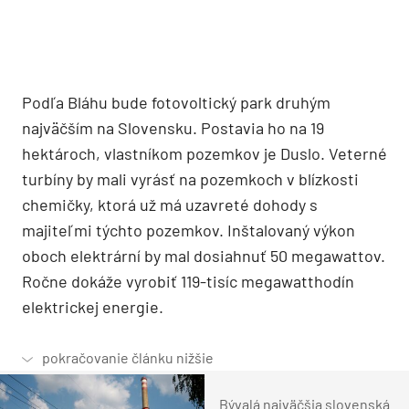
Podľa Bláhu bude fotovoltický park druhým
najväčším na Slovensku. Postavia ho na 19
hektároch, vlastníkom pozemkov je Duslo. Veterné
turbíny by mali vyrásť na pozemkoch v blízkosti
chemičky, ktorá už má uzavreté dohody s
majiteľmi týchto pozemkov. Inštalovaný výkon
oboch elektrární by mal dosiahnuť 50 megawattov.
Ročne dokáže vyrobiť 119-tisíc megawatthodín
elektrickej energie.
Bývalá najväčšia slovenská