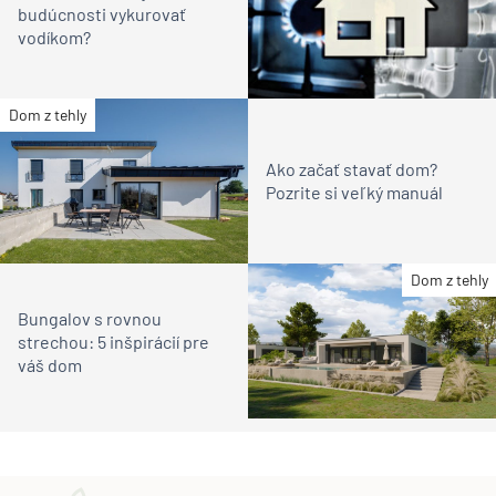
budúcnosti vykurovať
vodíkom?
Dom z tehly
Ako začať stavať dom?
Pozrite si veľký manuál
Dom z tehly
Bungalov s rovnou
strechou: 5 inšpirácií pre
váš dom