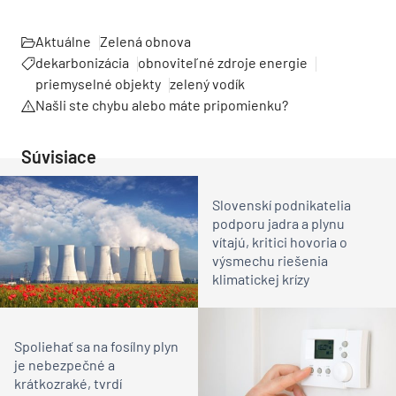
Aktuálne
Zelená obnova
dekarbonizácia
obnoviteľné zdroje energie
priemyselné objekty
zelený vodík
Našli ste chybu alebo máte pripomienku?
Súvisiace
Slovenskí podnikatelia
podporu jadra a plynu
vítajú, kritici hovoria o
výsmechu riešenia
klimatickej krízy
Spoliehať sa na fosílny plyn
je nebezpečné a
krátkozraké, tvrdí