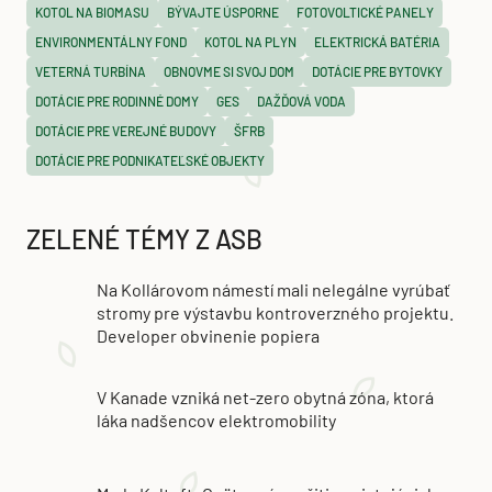
KOTOL NA BIOMASU
BÝVAJTE ÚSPORNE
FOTOVOLTICKÉ PANELY
ENVIRONMENTÁLNY FOND
KOTOL NA PLYN
ELEKTRICKÁ BATÉRIA
VETERNÁ TURBÍNA
OBNOVME SI SVOJ DOM
DOTÁCIE PRE BYTOVKY
DOTÁCIE PRE RODINNÉ DOMY
GES
DAŽĎOVÁ VODA
DOTÁCIE PRE VEREJNÉ BUDOVY
ŠFRB
DOTÁCIE PRE PODNIKATEĽSKÉ OBJEKTY
ZELENÉ TÉMY Z ASB
Na Kollárovom námestí mali nelegálne vyrúbať
stromy pre výstavbu kontroverzného projektu.
Developer obvinenie popiera
V Kanade vzniká net-zero obytná zóna, ktorá
láka nadšencov elektromobility