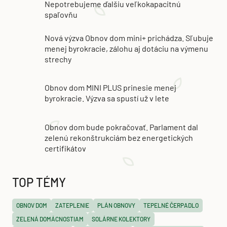
Nepotrebujeme ďalšiu veľkokapacitnú
spaľovňu
Nová výzva Obnov dom mini+ prichádza. Sľubuje
menej byrokracie, zálohu aj dotáciu na výmenu
strechy
Obnov dom MINI PLUS prinesie menej
byrokracie. Výzva sa spustí už v lete
Obnov dom bude pokračovať. Parlament dal
zelenú rekonštrukciám bez energetických
certifikátov
TOP TÉMY
OBNOV DOM
ZATEPLENIE
PLÁN OBNOVY
TEPELNÉ ČERPADLO
ZELENÁ DOMÁCNOSTIAM
SOLÁRNE KOLEKTORY