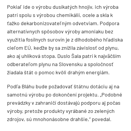
Pokiaľ ide o výrobu dusíkatých hnojív, ich výroba
patrí spolu s výrobou chemikálií, ocele a skla k
ťažko dekarbonizovateľným odvetviam. Podpora
alternatívnych spôsobov výroby amoniaku bez
využitia fosílnych surovín je z dlhodobého hľadiska
cieľom EÚ, keďže by sa znížila závislosť od plynu,
ako aj uhlíková stopa. Duslo Šala patrí k najväčším
odberateľom plynu na Slovensku a spoločnosť
žiadala štát o pomoc kvôli drahým energiám.
Podľa Bláhu bude požadovať štátnu dotáciu aj na
samotnú výrobu po dokončení projektu. „Podobné
prevádzky v zahraničí dostávajú podporu aj počas
výroby, pretože produkty vyrábané zo zelených
zdrojov, sú mnohonásobne drahšie,“ povedal.