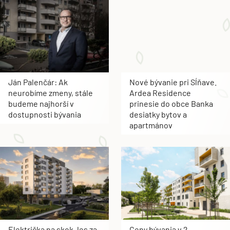
Ján Palenčár: Ak
Nové bývanie pri Sĺňave.
neurobíme zmeny, stále
Ardea Residence
budeme najhorší v
prinesie do obce Banka
dostupnosti bývania
desiatky bytov a
apartmánov
Električka na skok, les za
Ceny bývania v 2.