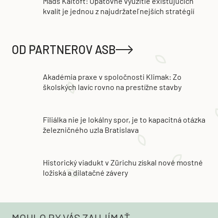
Mads Kaltoft: Opätovné využitie existujúcich
kvalít je jednou z najudržateľnejších stratégií
OD PARTNEROV ASB
Akadémia praxe v spoločnosti Klimak: Zo
školských lavíc rovno na prestížne stavby
Filiálka nie je lokálny spor, je to kapacitná otázka
železničného uzla Bratislava
Historický viadukt v Zürichu získal nové mostné
ložiská a dilatačné závery
MOHLO BY VÁS ZAUJÍMAŤ