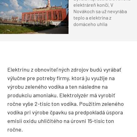
elektráreň končí. V
Novákoch sa už nevyrába
teplo a elektrina z
domáceho uhlia
Elektrinu z obnoviteľných zdrojov budú vyrábať
výlučne pre potreby firmy, ktorá ju využije na
výrobu zeleného vodíka a ten následne na
produkciu amoniaku. Elektrolyzér má vyrobiť
ročne vyše 2-tisíc ton vodíka. Použitím zeleného
vodíka pri výrobe čpavku sa predpokladá úspora
emisií oxidu uhličitého na úrovni 15-tisíc ton
ročne.