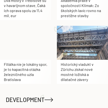
Dva mosty v Trebišove sú
Akadémia praxe v
v havarijnom stave. Čaká
spoločnosti Klimak: Zo
ich oprava spolu za 11,4
školských lavíc rovno na
mil. eur
prestížne stavby
Filiálka nie je lokálny spor,
Historický viadukt v
je to kapacitná otázka
Zürichu získal nové
železničného uzla
mostné ložiská a
Bratislava
dilatačné závery
DEVELOPMENT