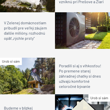
vzniknú pri Prešove a Žiari
V Zelenej domácnostiam
pribudli pre veľký záujem
ďalšie milióny, rozhodnú
opäť „rýchle prsty“
Urob si sám
Poradili si aj s vlhkosťou!
Po premene starej
záhradnej chatky si dnes
užívajú komfortné
celoročné bývanie
Urob si sám
Budeme v blízkej