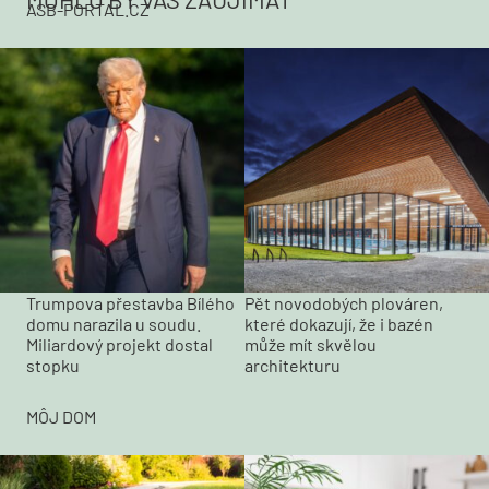
ASB-PORTAL.CZ
Trumpova přestavba Bílého
Pět novodobých plováren,
domu narazila u soudu.
které dokazují, že i bazén
Miliardový projekt dostal
může mít skvělou
stopku
architekturu
MÔJ DOM