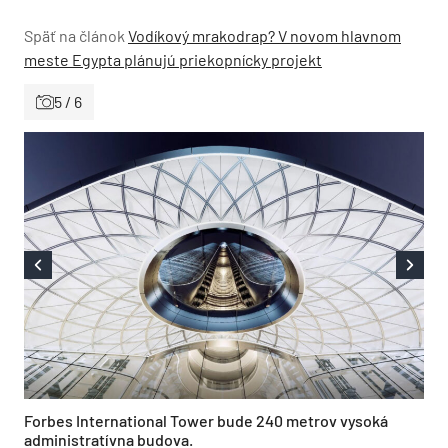
Späť na článok
Vodíkový mrakodrap? V novom hlavnom
meste Egypta plánujú priekopnícky projekt
5 / 6
Forbes International Tower bude 240 metrov vysoká
administratívna budova.