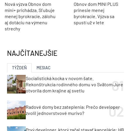
Nová výzva Obnov dom
Obnov dom MINI PLUS
mini+ prichádza. Sľubuje
prinesie menej
menej byrokracie, zálohu
byrokracie. Výzva sa
aj dotáciu na výmenu
spustí už v lete
strechy
NAJČÍTANEJŠIE
TÝŽDEŇ
MESIAC
Socialistická kocka v novom šate.
Rekonštrukcia rodinného domu vo Svätom Jure
otvorila dom krajine aj svetlu
Radové domy bez zateplenia: Prečo developer
zvolil jednovrstvové murivo?
Prvý developer, ktorý začal stavať kancelárie: HB