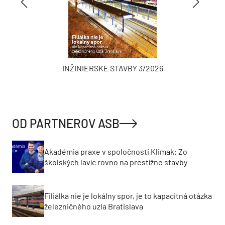
INŽINIERSKE STAVBY 3/2026
OD PARTNEROV ASB
Akadémia praxe v spoločnosti Klimak: Zo
školských lavíc rovno na prestížne stavby
Filiálka nie je lokálny spor, je to kapacitná otázka
železničného uzla Bratislava