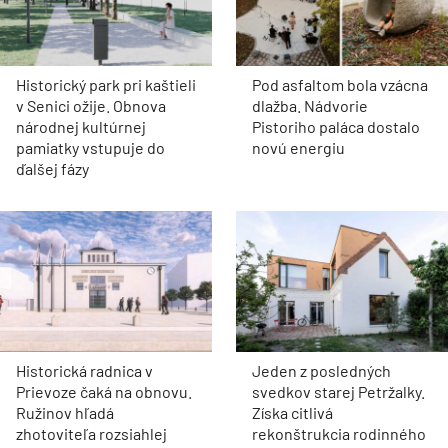
Historický park pri kaštieli
Pod asfaltom bola vzácna
v Senici ožije. Obnova
dlažba. Nádvorie
národnej kultúrnej
Pistoriho paláca dostalo
pamiatky vstupuje do
novú energiu
ďalšej fázy
Historická radnica v
Jeden z posledných
Prievoze čaká na obnovu.
svedkov starej Petržalky.
Ružinov hľadá
Získa citlivá
zhotoviteľa rozsiahlej
rekonštrukcia rodinného