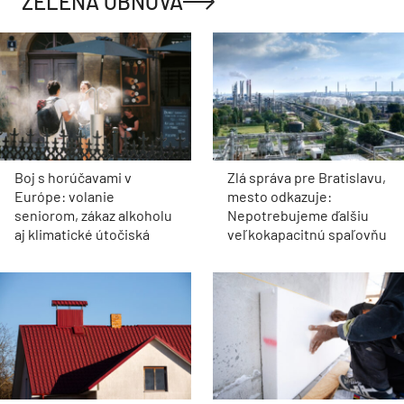
ZELENÁ OBNOVA
Boj s horúčavami v
Zlá správa pre Bratislavu,
Európe: volanie
mesto odkazuje:
seniorom, zákaz alkoholu
Nepotrebujeme ďalšiu
aj klimatické útočiská
veľkokapacitnú spaľovňu