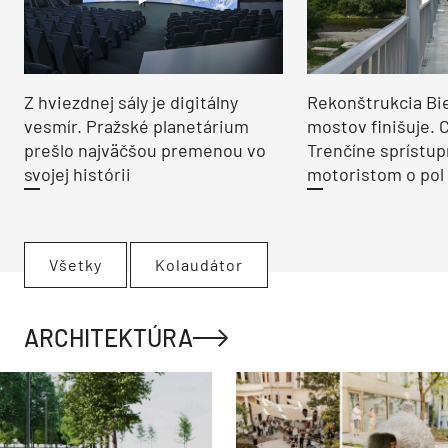
Z hviezdnej sály je digitálny
Rekonštrukcia Bi
vesmír. Pražské planetárium
mostov finišuje. 
prešlo najväčšou premenou vo
Trenčíne sprístup
svojej histórii
motoristom o pol 
Všetky
Kolaudátor
ARCHITEKTÚRA