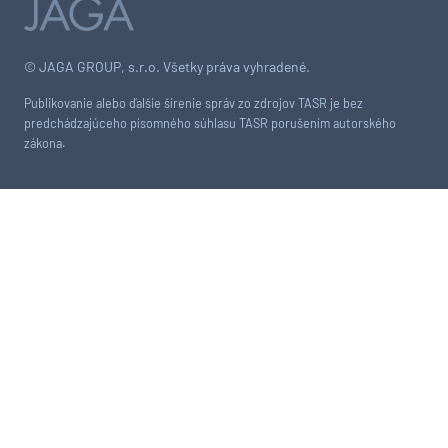
© JAGA GROUP, s.r.o. Všetky práva vyhradené.
Publikovanie alebo ďalšie šírenie správ zo zdrojov TASR je bez
predchádzajúceho písomného súhlasu TASR porušením autorského
zákona.