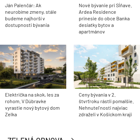
Ján Palenčár: Ak
Nové bývanie pri Sĺňave.
neurobíme zmeny, stále
Ardea Residence
budeme najhorší v
prinesie do obce Banka
dostupnosti bývania
desiatky bytov a
apartmánov
Električka na skok, les za
Ceny bývania v 2.
rohom. V Dúbravke
štvrťroku rástli pomalšie.
vyrastie nový bytový dom
Nehnuteľnosti najviac
Zelka
zdraželi v Košickom kraji