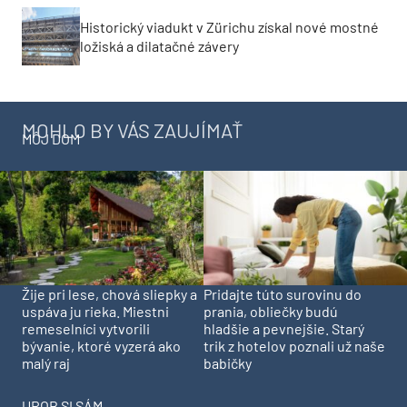
Historický viadukt v Zürichu získal nové mostné
ložiská a dilatačné závery
MOHLO BY VÁS ZAUJÍMAŤ
MÔJ DOM
Pridajte túto surovinu do
Žije pri lese, chová sliepky a
prania, obliečky budú
uspáva ju rieka. Miestni
hladšie a pevnejšie. Starý
remeselníci vytvorili
trik z hotelov poznali už naše
bývanie, ktoré vyzerá ako
babičky
malý raj
UROB SI SÁM