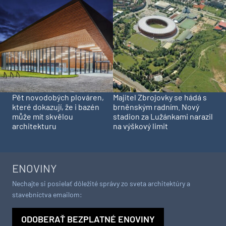
Pět novodobých plováren,
Majitel Zbrojovky se hádá s
které dokazují, že i bazén
brněnským radním. Nový
může mít skvělou
stadion za Lužánkami narazil
architekturu
na výškový limit
ENOVINY
Nechajte si posielať dôležité správy zo sveta architektúry a
stavebníctva emailom:
ODOBERAŤ BEZPLATNÉ ENOVINY