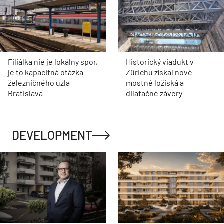
Filiálka nie je lokálny spor,
Historický viadukt v
je to kapacitná otázka
Zürichu získal nové
železničného uzla
mostné ložiská a
Bratislava
dilatačné závery
DEVELOPMENT