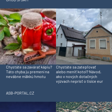
Chystáte sa zavárať kápiu?
Chystáte sa zatepľovať
Táto chyba ju premení na
alebo meniť kotol? Návod,
nevábne mäkkú hmotu
ako v nových dotačných
výzvach neprísť o tisíce eur
ASB-PORTAL.CZ