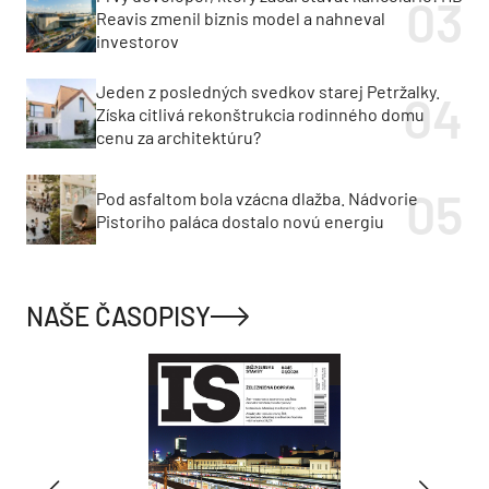
Reavis zmenil biznis model a nahneval
investorov
Jeden z posledných svedkov starej Petržalky.
Získa citlivá rekonštrukcia rodinného domu
cenu za architektúru?
Pod asfaltom bola vzácna dlažba. Nádvorie
Pistoriho paláca dostalo novú energiu
NAŠE ČASOPISY