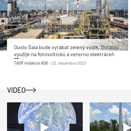
Duslo Šala bude vyrábať zelený vodík. Dotáciu
využije na fotovoltickú a veternú elektráreň
TASR
redakcia ASB
-
22. decembra 2023
VIDEO