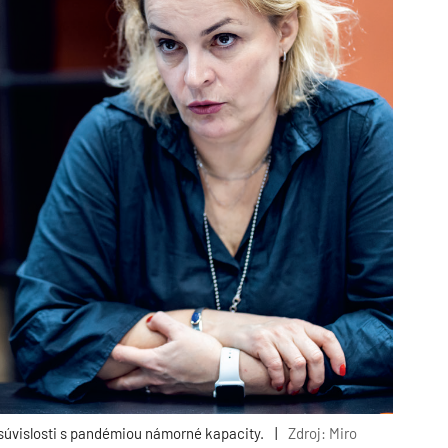
úvislosti s pandémiou námorné kapacity.
|
Zdroj: Miro