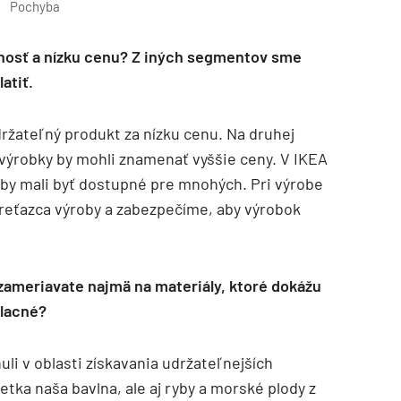
Pochyba
eľnosť a nízku cenu? Z iných segmentov sme
atiť.
držateľný produkt za nízku cenu. Na druhej
 výrobky by mohli znamenať vyššie ceny. V IKEA
 by mali byť dostupné pre mnohých. Pri výrobe
reťazca výroby a zabezpečíme, aby výrobok
zameriavate najmä na materiály, ktoré dokážu
 lacné?
li v oblasti získavania udržateľnejších
tka naša bavlna, ale aj ryby a morské plody z