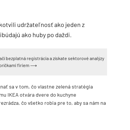
kotvili udržateľnosť ako jeden z
ribúdajú ako huby po daždi.
ačí bezplatná registrácia a získate sektorové analýzy
ebríčkami firiem ⟶
nať sa v tom, čo vlastne zelená stratégia
mu IKEA otvára dvere do kuchyne
zrádza, čo všetko robia pre to, aby sa nám na