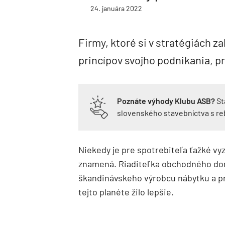
24. januára 2022
Firmy, ktoré si v stratégiách za
princípov svojho podnikania, p
Poznáte výhody Klubu ASB?
St
slovenského stavebníctva s r
Niekedy je pre spotrebiteľa ťažké vyz
znamená. Riaditeľka obchodného do
škandinávskeho výrobcu nábytku a pre
tejto planéte žilo lepšie.