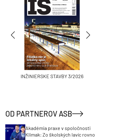
INŽINIERSKE STAVBY 3/2026
ASB
OD PARTNEROV ASB
Akadémia praxe v spoločnosti
Klimak: Zo školských lavíc rovno