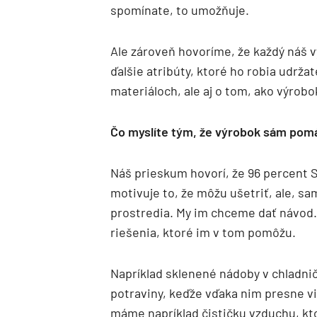
spomínate, to umožňuje.
Ale zároveň hovoríme, že každý náš 
ďalšie atribúty, ktoré ho robia udrž
materiáloch, ale aj o tom, ako výrob
Čo myslíte tým, že výrobok sám pomá
Náš prieskum hovorí, že 96 percent S
motivuje to, že môžu ušetriť, ale, s
prostredia. My im chceme dať návod. N
riešenia, ktoré im v tom pomôžu.
Napríklad sklenené nádoby v chladn
potraviny, keďže vďaka nim presne vi
máme napríklad čističku vzduchu, kt