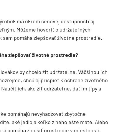
výrobok má okrem cenovej dostupnosti aj
ateľným. Môžeme hovoriť o udržateľných
ok sám pomáha zlepšovať životné prostredie.
ha zlepšovať životné prostredie?
lovákov by chcelo žiť udržateľne. Väčšinou ich
amozrejme, chcú aj prispieť k ochrane životného
aučiť ich, ako žiť udržateľne, dať im tipy a
ičke pomáhajú nevyhadzovať zbytočne
díte, aké jedlo a koľko z neho ešte máte. Alebo
orá pomáha zlepšiť prostredie v miestnosti.