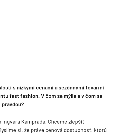
TZB HAUSTECHNIK 3/2026
slosti s nízkymi cenami a sezónnymi tovarmi
ntu fast fashion. V čom sa mýlia a v čom sa
o pravdou?
ľa Ingvara Kamprada. Chceme zlepšiť
Myslíme si, že práve cenová dostupnosť, ktorú