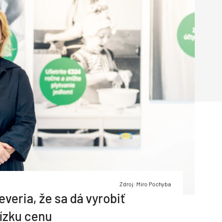
Inžinierske siete
Solárne kolektor
Interiérový dizajn
Bonusy Klubu ASB
Urbanizmus
Manažérsky k
Stavebná technika
Zdroj: Miro Pochyba
veria, že sa dá vyrobiť
nízku cenu