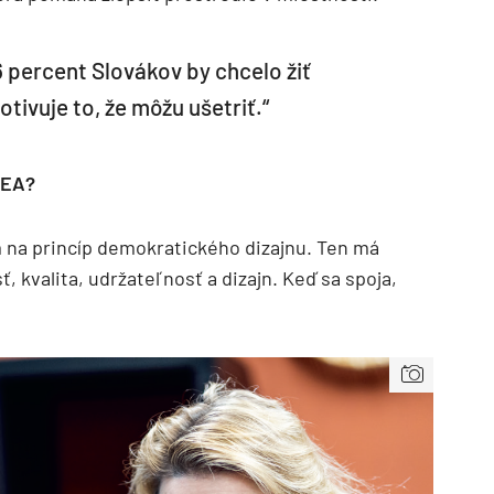
6 percent Slovákov by chcelo žiť
tivuje to, že môžu ušetriť.“
KEA?
m na princíp demokratického dizajnu. Ten má
, kvalita, udržateľnosť a dizajn. Keď sa spoja,