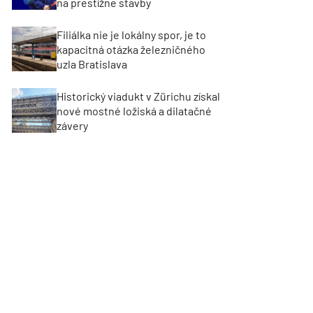
na prestížne stavby
Filiálka nie je lokálny spor, je to
kapacitná otázka železničného
uzla Bratislava
Historický viadukt v Zürichu získal
nové mostné ložiská a dilatačné
závery