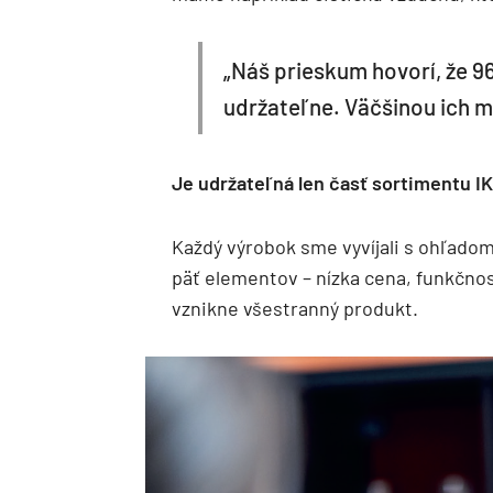
„Náš prieskum hovorí, že 9
udržateľne. Väčšinou ich mo
Je udržateľná len časť sortimentu I
Každý výrobok sme vyvíjali s ohľado
päť elementov – nízka cena, funkčnosť
vznikne všestranný produkt.