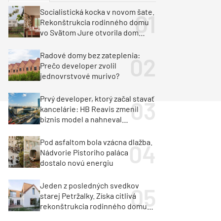
y
Klimatizácia a vetranie
Socialistická kocka v novom šate.
urz Milan Murcka
Rekonštrukcia rodinného domu
vo Svätom Jure otvorila dom
krajine aj svetlu
Radové domy bez zateplenia:
Prečo developer zvolil
jednovrstvové murivo?
Prvý developer, ktorý začal stavať
kancelárie: HB Reavis zmenil
biznis model a nahneval
investorov
Pod asfaltom bola vzácna dlažba.
Nádvorie Pistoriho paláca
dostalo novú energiu
Jeden z posledných svedkov
starej Petržalky. Získa citlivá
rekonštrukcia rodinného domu
cenu za architektúru?